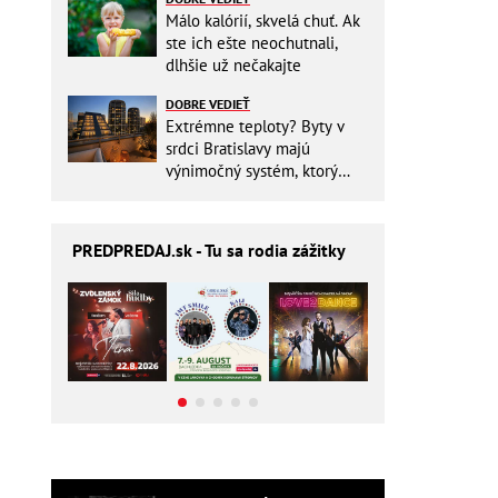
Málo kalórií, skvelá chuť. Ak
ste ich ešte neochutnali,
dlhšie už nečakajte
DOBRE VEDIEŤ
Extrémne teploty? Byty v
srdci Bratislavy majú
výnimočný systém, ktorý
ešte aj šetrí náklady
PREDPREDAJ
.sk - Tu sa rodia zážitky