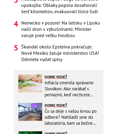
upokojila: Oblaky popola dosahovali
šesť kilometrov, evakuovali tisíce ľudí
Nemecko v pozore! Na letisku v Lipsku
našli dron s výbušninami: Minister
varuje pred veľku hrozbou
Škandál okolo Epsteina pokračuje:
Nové Mexiko žaluje ministerstvo USA!
Odmieta vydať spisy
DOBRE VEDIEŤ
Inflácia zmenila správanie
Slovákov: Ako narábať s
peniazmi, keď nechcete
zbytočne riskovať?
DOBRE VEDIEŤ
Čo sa deje s vašou krvou po
odbere? Nahliadli sme do
laboratória, kam sa bežne
nikto nedostane
DOBRE VEDIEŤ