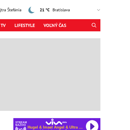
ajtra Štefánia
21 °C
 TV
LIFESTYLE
VOĽNÝ ČAS
STREAM
NAŽIVO
Hugel & Imael Angel & Ultra Naté