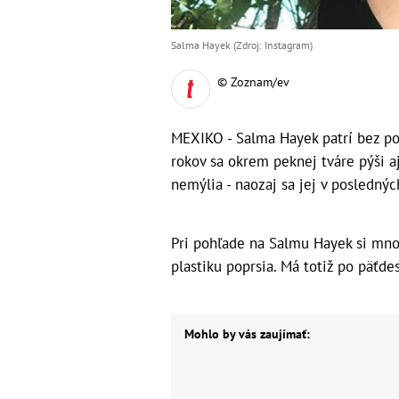
Salma Hayek (Zdroj: Instagram)
© Zoznam/ev
MEXIKO - Salma Hayek patrí bez po
rokov sa okrem peknej tváre pýši 
nemýlia - naozaj sa jej v posledných
Pri pohľade na Salmu Hayek si mno
plastiku poprsia. Má totiž po päťde
Mohlo by vás zaujímať: