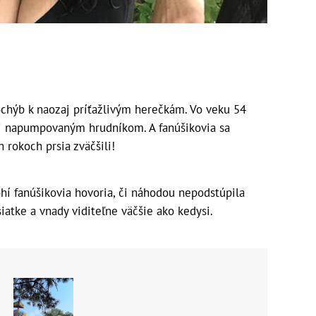
chýb k naozaj príťažlivým herečkám. Vo veku 54
aj napumpovaným hrudníkom. A fanúšikovia sa
 rokoch prsia zväčšili!
hí fanúšikovia hovoria, či náhodou nepodstúpila
siatke a vnady viditeľne väčšie ako kedysi.