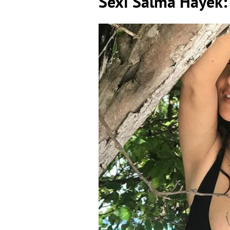
Sexi Salma Hayek: Z
13
Zdieľať
Tip na
článok