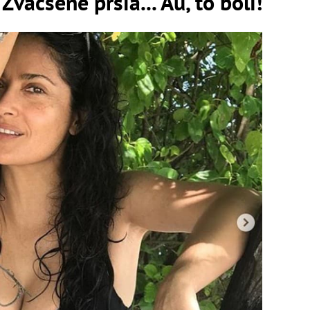
väčšené prsia... Au, to bolí!