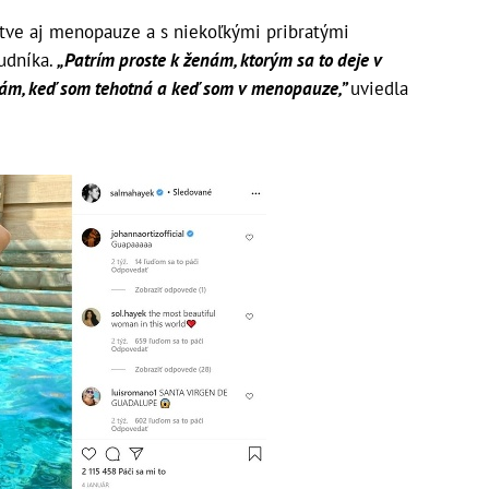
tve aj menopauze a s niekoľkými pribratými
udníka.
„
Patrím
proste k ženám, ktorým sa to deje v
rám, keď som tehotná a keď som v menopauze,”
uviedla