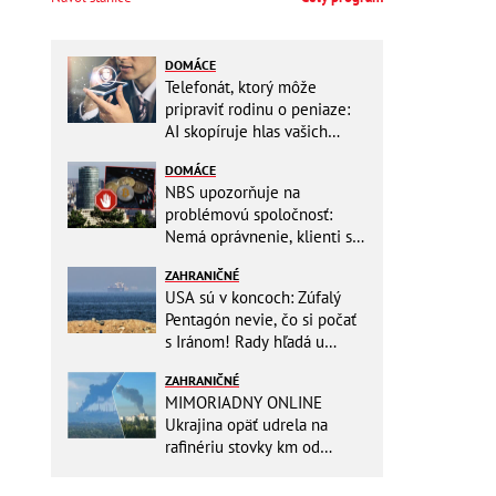
DOMÁCE
Telefonát, ktorý môže
pripraviť rodinu o peniaze:
AI skopíruje hlas vašich
blízkych, odborníci radia
DOMÁCE
jednoduchý trik
NBS upozorňuje na
problémovú spoločnosť:
Nemá oprávnenie, klienti sa
vystavujú veľkému riziku
ZAHRANIČNÉ
USA sú v koncoch: Zúfalý
Pentagón nevie, čo si počať
s Iránom! Rady hľadá u
analytikov
ZAHRANIČNÉ
MIMORIADNY ONLINE
Ukrajina opäť udrela na
rafinériu stovky km od
hraníc! Kyjev získa zabavené
plavidlo Rusov