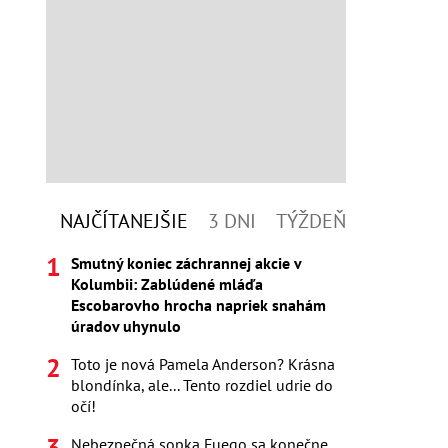
NAJČÍTANEJŠIE
3 DNI
TÝŽDEŇ
Smutný koniec záchrannej akcie v
Kolumbii: Zablúdené mláďa
Escobarovho hrocha napriek snahám
úradov uhynulo
Toto je nová Pamela Anderson? Krásna
blondínka, ale... Tento rozdiel udrie do
očí!
Nebezpečná sopka Fuego sa konečne