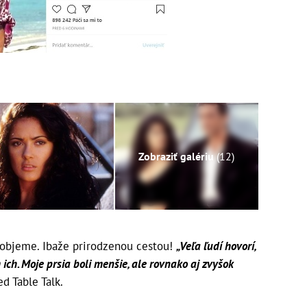
Zobraziť galériu
(12)
a objeme. Ibaže prirodzenou cestou!
„Veľa ľudí hovorí,
ch. Moje prsia boli menšie, ale rovnako aj zvyšok
d Table Talk.