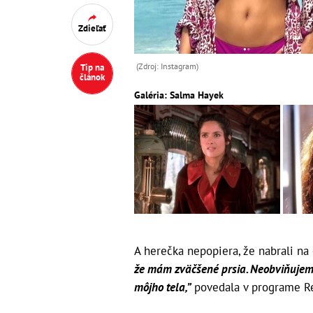
(Zdroj: Instagram)
Galéria: Salma Hayek
A herečka nepopiera, že nabrali n
že mám zväčšené prsia. Neobviňujem i
môjho tela,”
povedala v programe Re