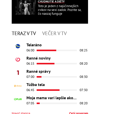
CHUDNUTIE A DIÉTY
Toto je jeden z najúčinnejších
cvikov na sexi zadok: Pozrite sa,
čo naozaj funguje
TERAZ V TV
VEČER V TV
Teleráno
06:00
08:25
Ranné noviny
06:15
08:20
Ranné správy
07:00
08:30
Túžba tela
06:45
07:30
Moja mama varí lepšie ako tvoja
07:05
08:20
Navoľ stanice
Celý program