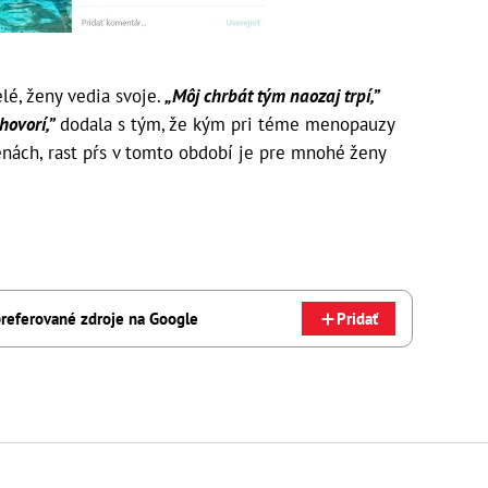
é, ženy vedia svoje.
„Môj chrbát tým naozaj trpí,”
hovorí,”
dodala s tým, že kým pri téme menopauzy
enách, rast pŕs v tomto období je pre mnohé ženy
referované zdroje na Google
Pridať