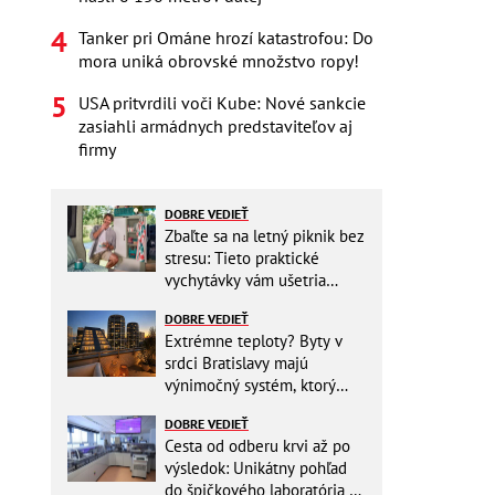
Tanker pri Ománe hrozí katastrofou: Do
mora uniká obrovské množstvo ropy!
USA pritvrdili voči Kube: Nové sankcie
zasiahli armádnych predstaviteľov aj
firmy
DOBRE VEDIEŤ
Zbaľte sa na letný piknik bez
stresu: Tieto praktické
vychytávky vám ušetria
miesto v batohu!
DOBRE VEDIEŤ
Extrémne teploty? Byty v
srdci Bratislavy majú
výnimočný systém, ktorý
ešte aj šetrí náklady
DOBRE VEDIEŤ
Cesta od odberu krvi až po
výsledok: Unikátny pohľad
do špičkového laboratória na