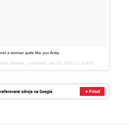
met a woman quite like you Anita.
Madrid (@stella__schnabel),
Jún 13, 2017 o 1:14 PDT
referované zdroje na Google
Pridať