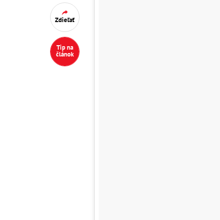
Zdieľať
Tip na
článok