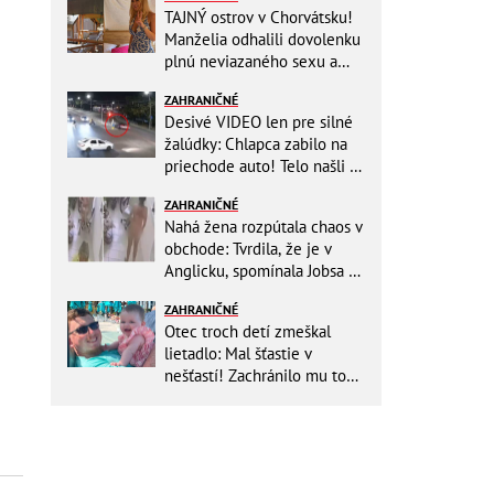
TAJNÝ ostrov v Chorvátsku!
Manželia odhalili dovolenku
plnú neviazaného sexu a
pikatné detaily
ZAHRANIČNÉ
Desivé VIDEO len pre silné
žalúdky: Chlapca zabilo na
priechode auto! Telo našli o
150 metrov ďalej
ZAHRANIČNÉ
Nahá žena rozpútala chaos v
obchode: Tvrdila, že je v
Anglicku, spomínala Jobsa aj
amfetamín
ZAHRANIČNÉ
Otec troch detí zmeškal
lietadlo: Mal šťastie v
nešťastí! Zachránilo mu to
život