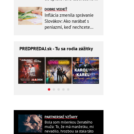
Slovensku
DOBRE VEDIEŤ
Inflácia zmenila správanie
Slovákov: Ako narábať s
peniazmi, keď nechcete
zbytočne riskovať?
PREDPREDAJ
.sk - Tu sa rodia zážitky
PARTNERSKÉ VZŤAHY
Bola som milenkou ženatého
muža: To, že má manželku, mi
nevadilo, hrozbou sa stala táto