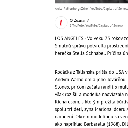
Anita Pallenberg (Zdroj: YouTube/Capital of Sorrow
© Zoznam/
SITA,
Foto
: YouTube/Capital of Sorrow
LOS ANGELES - Vo veku 73 rokov zo
Smutnú správu potvrdila prostrední
herečka Stella Schnabel. Príčina úm
Rodáčka z Talianska prišla do USA 
Andym Warholom a jeho Továrňou. V
Stones, pričom začala randiť s mu
však rozišli a modelka nadviazala 
Richardsom, s ktorým prežila búrli
spolu tri deti, syna Marlona, dcér
narodení. Okrem modelingu sa veno
ako napríklad Barbarella (1968), Di