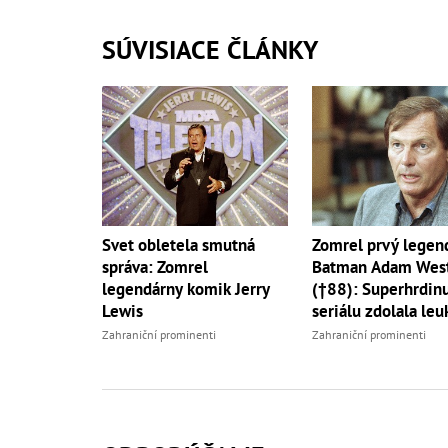
SÚVISIACE ČLÁNKY
Svet obletela smutná
Zomrel prvý legen
správa: Zomrel
Batman Adam Wes
legendárny komik Jerry
(†88): Superhrdin
Lewis
seriálu zdolala le
Zahraniční prominenti
Zahraniční prominenti