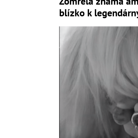
Zomrela známa ame
blízko k legendárn