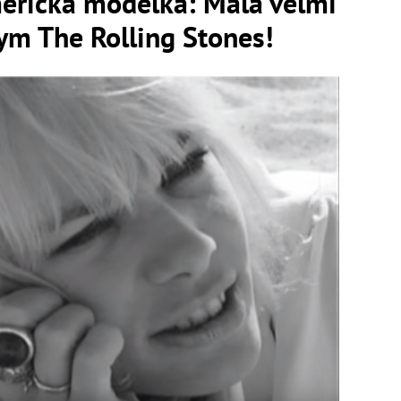
rická modelka: Mala veľmi
ym The Rolling Stones!