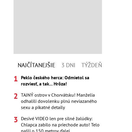
NAJČÍTANEJŠIE
3 DNI
TÝŽDEŇ
Peklo českého herca: Odmietol sa
rozviesť, a tak... Hrôza!
TAJNÝ ostrov v Chorvátsku! Manželia
odhalili dovolenku plnú neviazaného
sexu a pikatné detaily
Desivé VIDEO len pre silné žalúdky:
Chlapca zabilo na priechode auto! Telo
našli o 150 metrov ďalej