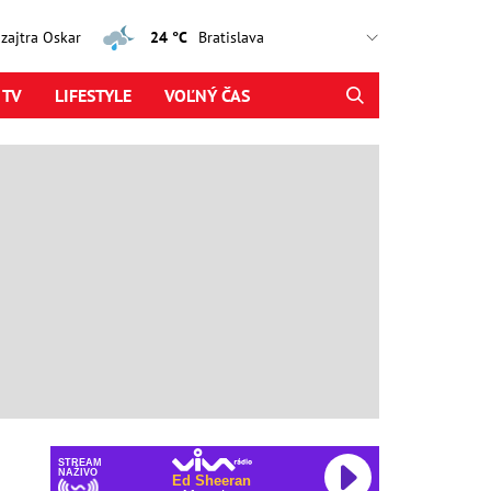
, zajtra Oskar
24 °C
 TV
LIFESTYLE
VOĽNÝ ČAS
STREAM
NAŽIVO
Post Malone