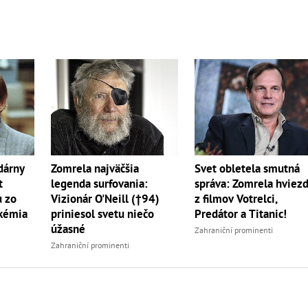
dárny
Zomrela najväčšia
Svet obletela smutná
t
legenda surfovania:
správa: Zomrela hviez
u zo
Vizionár O'Neill (†94)
z filmov Votrelci,
ukémia
priniesol svetu niečo
Predátor a Titanic!
úžasné
Zahraniční prominenti
Zahraniční prominenti