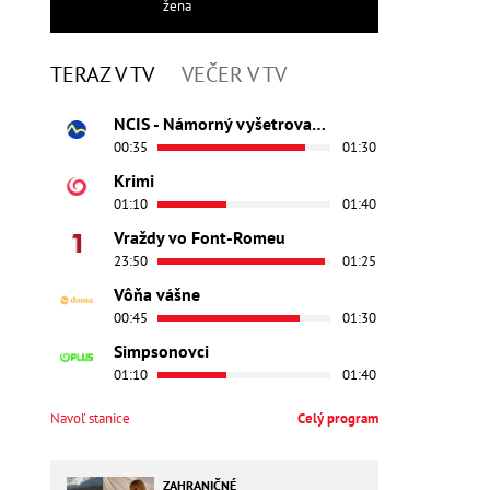
žena
TERAZ V TV
VEČER V TV
NCIS - Námorný vyšetrovací úrad
00:35
01:30
Krimi
01:10
01:40
Vraždy vo Font-Romeu
23:50
01:25
Vôňa vášne
00:45
01:30
Simpsonovci
01:10
01:40
Navoľ stanice
Celý program
ZAHRANIČNÉ