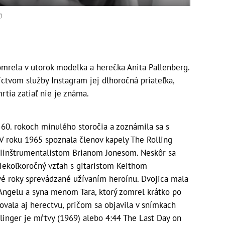
)
mrela v utorok modelka a herečka Anita Pallenberg.
ctvom služby Instagram jej dlhoročná priateľka,
rtia zatiaľ nie je známa.
v 60. rokoch minulého storočia a zoznámila sa s
 roku 1965 spoznala členov kapely The Rolling
ltiinštrumentalistom Brianom Jonesom. Neskôr sa
niekoľkoročný vzťah s gitaristom Keithom
vé roky sprevádzané užívaním heroínu. Dvojica mala
u Angelu a syna menom Tara, ktorý zomrel krátko po
vala aj herectvu, pričom sa objavila v snímkach
llinger je mŕtvy (1969) alebo 4:44 The Last Day on