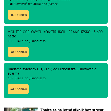
Lidl Slovenská republika, s.r.o., Senec
Pozri ponuku
MONTÉR OCEĽOVÝCH KONŠTRUKCIÍ - FRANCÚZSKO - 3 600
netto
CHRISTAL s. r. o., Francúzsko
Pozri ponuku
Hľadáme zváračov CO₂ (135) do Francúzska | Ubytovanie
zdarma
CHRISTAL s. r. o., Francúzsko
Pozri ponuku
Zbaľte sa na letný piknik bez stresu: