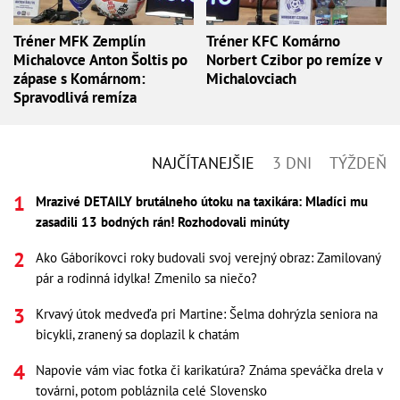
Tréner MFK Zemplín
Tréner KFC Komárno
Michalovce Anton Šoltis po
Norbert Czibor po remíze v
zápase s Komárnom:
Michalovciach
Spravodlivá remíza
NAJČÍTANEJŠIE
3 DNI
TÝŽDEŇ
Mrazivé DETAILY brutálneho útoku na taxikára: Mladíci mu
zasadili 13 bodných rán! Rozhodovali minúty
Ako Gáboríkovci roky budovali svoj verejný obraz: Zamilovaný
pár a rodinná idylka! Zmenilo sa niečo?
Krvavý útok medveďa pri Martine: Šelma dohrýzla seniora na
bicykli, zranený sa doplazil k chatám
Napovie vám viac fotka či karikatúra? Známa speváčka drela v
továrni, potom pobláznila celé Slovensko