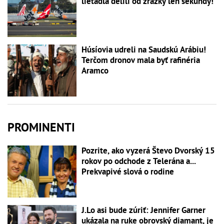
lietadlá delili od zrážky len sekundy!
Húsíovia udreli na Saudskú Arábiu!
Terčom dronov mala byť rafinéria
Aramco
PROMINENTI
Pozrite, ako vyzerá Števo Dvorský 15
rokov po odchode z Telerána a...
Prekvapivé slová o rodine
J.Lo asi bude zúriť: Jennifer Garner
ukázala na ruke obrovský diamant, je