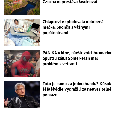
Czocha neprestáva fascinovať
Chlapcovi explodovala obľúbená
hračka. Skončil s vážnymi
popáleninami
PANIKA v kine, návštevníci hromadne
opustili sálu! Spider-Man mal
problém s vetrami
Toto je suma za jednu bundu? Kúsok
šéfa Nvidie vydražili za neuveriteľné
peniaze