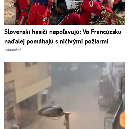
Slovenskí hasiči nepoľavujú: Vo Francúzsku
naďalej pomáhajú s ničivými požiarmi
Zahraničné