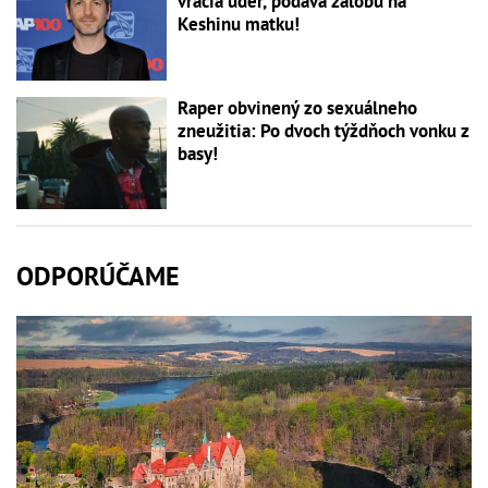
vracia úder, podáva žalobu na
Keshinu matku!
Raper obvinený zo sexuálneho
zneužitia: Po dvoch týždňoch vonku z
basy!
ODPORÚČAME