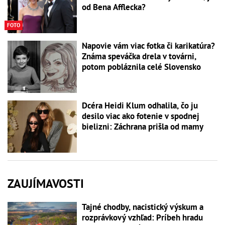
od Bena Afflecka?
FOTO
Napovie vám viac fotka či karikatúra?
Známa speváčka drela v továrni,
potom pobláznila celé Slovensko
Dcéra Heidi Klum odhalila, čo ju
desilo viac ako fotenie v spodnej
bielizni: Záchrana prišla od mamy
ZAUJÍMAVOSTI
Tajné chodby, nacistický výskum a
rozprávkový vzhľad: Príbeh hradu