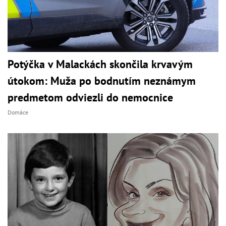
Potýčka v Malackách skončila krvavým
útokom: Muža po bodnutím neznámym
predmetom odviezli do nemocnice
Domáce