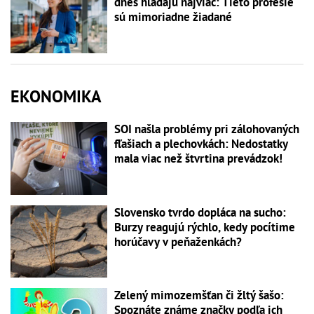
dnes hľadajú najviac: Tieto profesie
sú mimoriadne žiadané
EKONOMIKA
SOI našla problémy pri zálohovaných
fľašiach a plechovkách: Nedostatky
mala viac než štvrtina prevádzok!
Slovensko tvrdo dopláca na sucho:
Burzy reagujú rýchlo, kedy pocítime
horúčavy v peňaženkách?
Zelený mimozemšťan či žltý šašo:
Spoznáte známe značky podľa ich