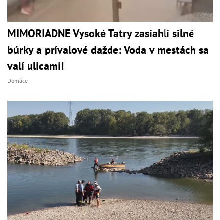
MIMORIADNE Vysoké Tatry zasiahli silné
búrky a prívalové dažde: Voda v mestách sa
valí ulicami!
Domáce