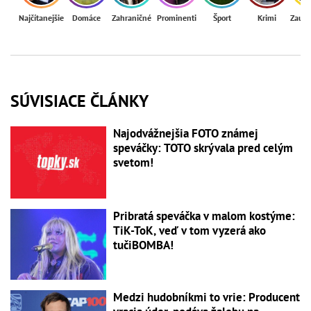
Najčítanejšie
Domáce
Zahraničné
Prominenti
Šport
Krimi
Zaují
SÚVISIACE ČLÁNKY
Najodvážnejšia FOTO známej
speváčky: TOTO skrývala pred celým
svetom!
Pribratá speváčka v malom kostýme:
TiK-ToK, veď v tom vyzerá ako
tučiBOMBA!
Medzi hudobníkmi to vrie: Producent