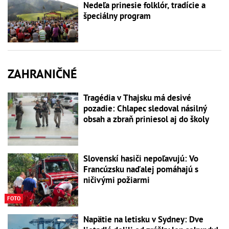
Nedeľa prinesie folklór, tradície a
špeciálny program
ZAHRANIČNÉ
Tragédia v Thajsku má desivé
pozadie: Chlapec sledoval násilný
obsah a zbraň priniesol aj do školy
Slovenskí hasiči nepoľavujú: Vo
Francúzsku naďalej pomáhajú s
ničivými požiarmi
FOTO
Napätie na letisku v Sydney: Dve