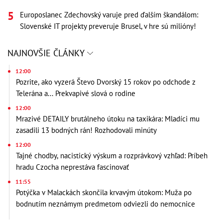
Europoslanec Zdechovský varuje pred ďalším škandálom:
Slovenské IT projekty preveruje Brusel, v hre sú milióny!
NAJNOVŠIE ČLÁNKY
12:00
Pozrite, ako vyzerá Števo Dvorský 15 rokov po odchode z
Telerána a... Prekvapivé slová o rodine
12:00
Mrazivé DETAILY brutálneho útoku na taxikára: Mladíci mu
zasadili 13 bodných rán! Rozhodovali minúty
12:00
Tajné chodby, nacistický výskum a rozprávkový vzhľad: Príbeh
hradu Czocha neprestáva fascinovať
11:55
Potýčka v Malackách skončila krvavým útokom: Muža po
bodnutím neznámym predmetom odviezli do nemocnice