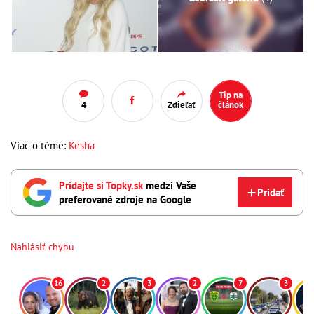
Tip na
4
Zdieľať
článok
Viac o téme:
Kesha
Pridajte si Topky.sk
medzi Vaše
Pridať
preferované zdroje na Google
Nahlásiť chybu
16
2
3
2
7
3