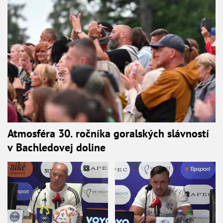
Atmosféra 30. ročníka goralských slávností
v Bachledovej doline