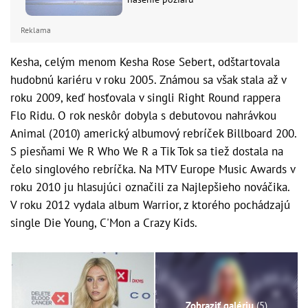
Reklama
Kesha, celým menom Kesha Rose Sebert, odštartovala
hudobnú kariéru v roku 2005. Známou sa však stala až v
roku 2009, keď hosťovala v singli Right Round rappera
Flo Ridu. O rok neskôr dobyla s debutovou nahrávkou
Animal (2010) americký albumový rebríček Billboard 200.
S piesňami We R Who We R a Tik Tok sa tiež dostala na
čelo singlového rebríčka. Na MTV Europe Music Awards v
roku 2010 ju hlasujúci označili za Najlepšieho nováčika.
V roku 2012 vydala album Warrior, z ktorého pochádzajú
single Die Young, C'Mon a Crazy Kids.
Zobraziť galériu
(5)