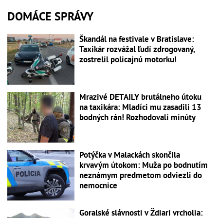
DOMÁCE SPRÁVY
Škandál na festivale v Bratislave:
Taxikár rozvážal ľudí zdrogovaný,
zostrelil policajnú motorku!
Mrazivé DETAILY brutálneho útoku
na taxikára: Mladíci mu zasadili 13
bodných rán! Rozhodovali minúty
Potýčka v Malackách skončila
krvavým útokom: Muža po bodnutím
neznámym predmetom odviezli do
nemocnice
Goralské slávnosti v Ždiari vrcholia: