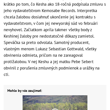
krátko po tom, čo Kesha ako 18-ročná podpísala zmluvu s
jeho vydavateľstvom Kemosabe Records. Interpretka
chcela žalobou dosiahnuť ukončenie jej kontraktu s
vydavateľstvom, v čom jej newyorský súd vo februári
nevyhovel. Začiatkom apríla takmer všetky body z
Keshinej žaloby pre nedostatočné dôkazy zamietol.
Speváčka sa preto odvolala. Samotný producent,
vlastným menom Lukasz Sebastian Gottwald, všetky
obvinenia odmieta, pričom na ne zareagoval
protižalobou. V nej Keshu a jej matku Pebe Sebert
obvinil z porušenia zmluvných podmienok a urážky na
cti.
Mohlo by vás zaujímať: