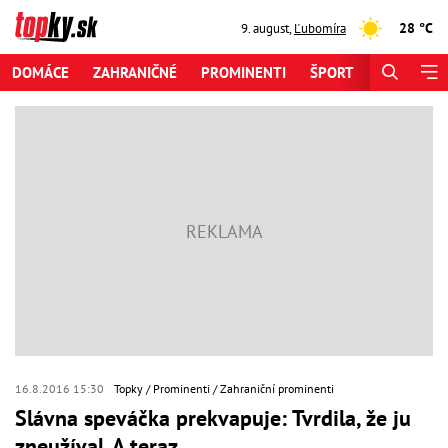
28 °C
9. august
,
Ľubomíra
DOMÁCE
ZAHRANIČNÉ
PROMINENTI
ŠPORT
ZAUJÍMAV
16.8.2016 15:30
Topky
Prominenti
Zahraniční prominenti
Slávna speváčka prekvapuje: Tvrdila, že ju
zneužíval. A teraz...