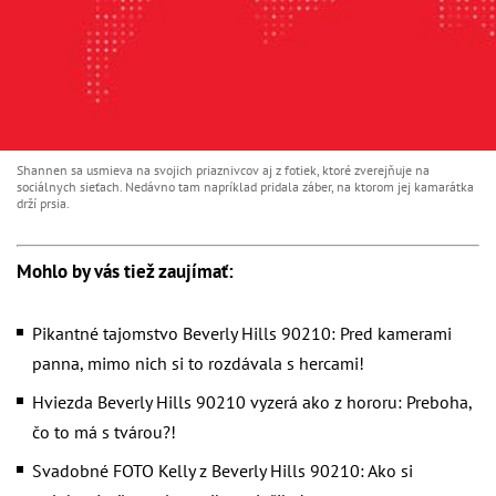
Shannen sa usmieva na svojich priaznivcov aj z fotiek, ktoré zverejňuje na
sociálnych sieťach. Nedávno tam napríklad pridala záber, na ktorom jej kamarátka
drží prsia.
Mohlo by vás tiež zaujímať:
Pikantné tajomstvo Beverly Hills 90210: Pred kamerami
panna, mimo nich si to rozdávala s hercami!
Hviezda Beverly Hills 90210 vyzerá ako z hororu: Preboha,
čo to má s tvárou?!
Svadobné FOTO Kelly z Beverly Hills 90210: Ako si