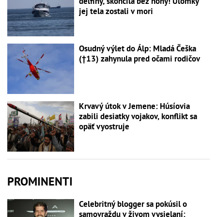
delfíny, skončila bez nohy! Úlomky
jej tela zostali v mori
Osudný výlet do Álp: Mladá Češka
(†13) zahynula pred očami rodičov
Krvavý útok v Jemene: Húsíovia
zabili desiatky vojakov, konflikt sa
opäť vyostruje
PROMINENTI
Celebritný blogger sa pokúsil o
samovraždu v živom vysielaní: