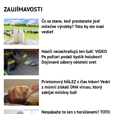
ZAUJÍMAVOSTI
Čo sa stane, keď prestanete jesť
mliečne výrobky? Toto by ste mali
vedieť
Hasiči nezachraňujú len ľudí: VIDEO
Po požiari podali kyslík holubovi!
Dojímavé zábery obleteli svet
Prielomový NÁLEZ z čias Inkov! Vedci
z múmií získali DNA vírusu, ktorý
zabíjal milióny ľudí
Nespájajte to len s horúčavami! TOTO