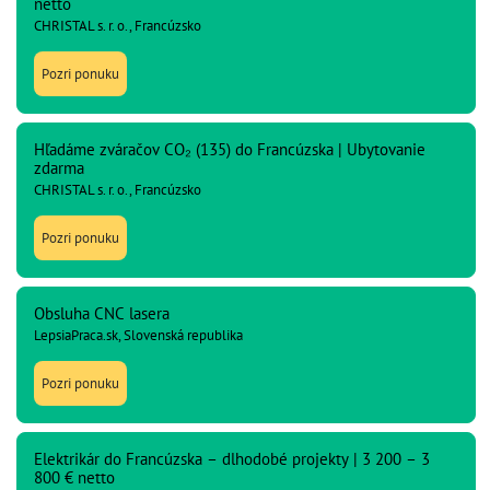
netto
CHRISTAL s. r. o., Francúzsko
Pozri ponuku
Hľadáme zváračov CO₂ (135) do Francúzska | Ubytovanie
zdarma
CHRISTAL s. r. o., Francúzsko
Pozri ponuku
Obsluha CNC lasera
LepsiaPraca.sk, Slovenská republika
Pozri ponuku
Elektrikár do Francúzska – dlhodobé projekty | 3 200 – 3
800 € netto