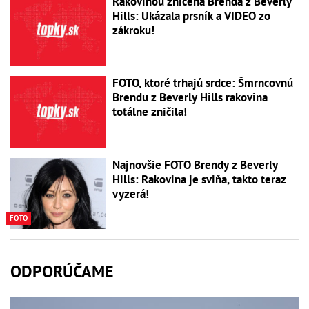
Rakovinou zničená Brenda z Beverly
Hills: Ukázala prsník a VIDEO zo
zákroku!
FOTO, ktoré trhajú srdce: Šmrncovnú
Brendu z Beverly Hills rakovina
totálne zničila!
Najnovšie FOTO Brendy z Beverly
Hills: Rakovina je sviňa, takto teraz
vyzerá!
FOTO
ODPORÚČAME