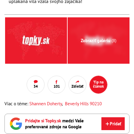
uplakaná víla vzala svojho zajačika!
Zobraziť galériu
(8)
Tip na
34
101
Zdieľať
článok
Viac o téme:
Shannen Doherty
,
Beverly Hills 90210
Pridajte si Topky.sk
medzi Vaše
Pridať
preferované zdroje na Google