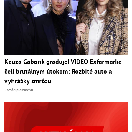
Kauza Gáborík graduje! VIDEO Exfarmárka
čelí brutálnym útokom: Rozbité auto a
vyhrážky smrťou
Domáci prominenti