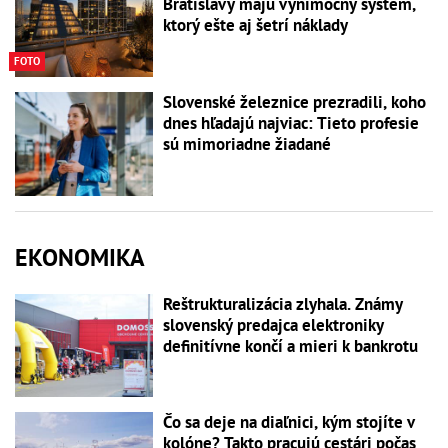
Bratislavy majú výnimočný systém,
ktorý ešte aj šetrí náklady
FOTO
Slovenské železnice prezradili, koho
dnes hľadajú najviac: Tieto profesie
sú mimoriadne žiadané
EKONOMIKA
Reštrukturalizácia zlyhala. Známy
slovenský predajca elektroniky
definitívne končí a mieri k bankrotu
Čo sa deje na diaľnici, kým stojíte v
kolóne? Takto pracujú cestári počas