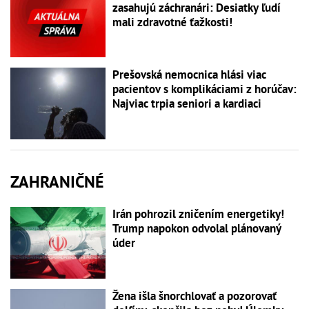
zasahujú záchranári: Desiatky ľudí
mali zdravotné ťažkosti!
Prešovská nemocnica hlási viac
pacientov s komplikáciami z horúčav:
Najviac trpia seniori a kardiaci
ZAHRANIČNÉ
Irán pohrozil zničením energetiky!
Trump napokon odvolal plánovaný
úder
Žena išla šnorchlovať a pozorovať