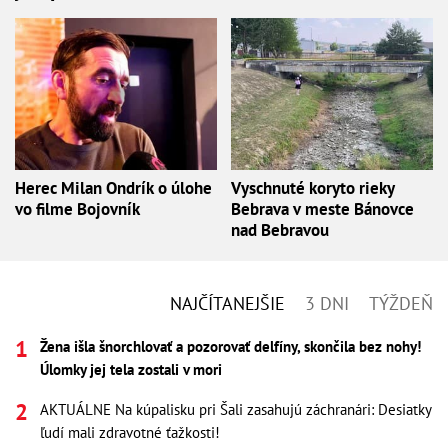
Herec Milan Ondrík o úlohe
Vyschnuté koryto rieky
vo filme Bojovník
Bebrava v meste Bánovce
nad Bebravou
NAJČÍTANEJŠIE
3 DNI
TÝŽDEŇ
Žena išla šnorchlovať a pozorovať delfíny, skončila bez nohy!
Úlomky jej tela zostali v mori
AKTUÁLNE Na kúpalisku pri Šali zasahujú záchranári: Desiatky
ľudí mali zdravotné ťažkosti!