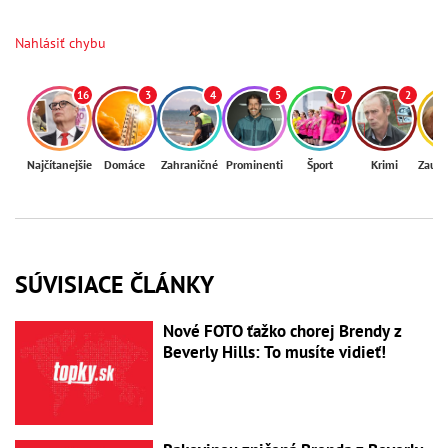
Nahlásiť chybu
16
3
4
5
7
2
Najčítanejšie
Domáce
Zahraničné
Prominenti
Šport
Krimi
Zaují
SÚVISIACE ČLÁNKY
Nové FOTO ťažko chorej Brendy z
Beverly Hills: To musíte vidieť!