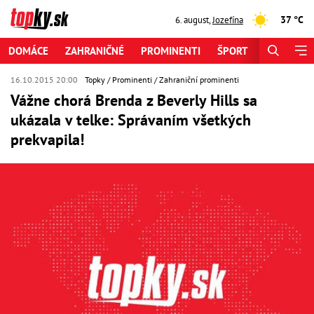
37 °C
6. august
,
Jozefína
DOMÁCE
ZAHRANIČNÉ
PROMINENTI
ŠPORT
ZAUJÍMAV
16.10.2015 20:00
Topky
Prominenti
Zahraniční prominenti
Vážne chorá Brenda z Beverly Hills sa
ukázala v telke: Správaním všetkých
prekvapila!