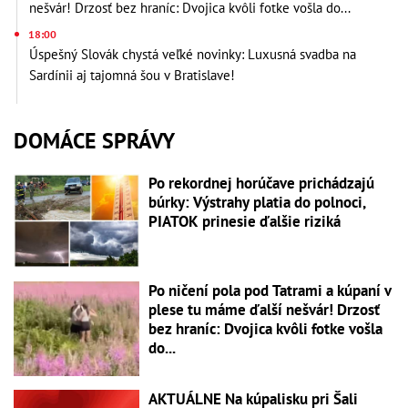
nešvár! Drzosť bez hraníc: Dvojica kvôli fotke vošla do...
18:00
Úspešný Slovák chystá veľké novinky: Luxusná svadba na
Sardínii aj tajomná šou v Bratislave!
DOMÁCE SPRÁVY
Po rekordnej horúčave prichádzajú
búrky: Výstrahy platia do polnoci,
PIATOK prinesie ďalšie riziká
Po ničení pola pod Tatrami a kúpaní v
plese tu máme ďalší nešvár! Drzosť
bez hraníc: Dvojica kvôli fotke vošla
do...
AKTUÁLNE Na kúpalisku pri Šali