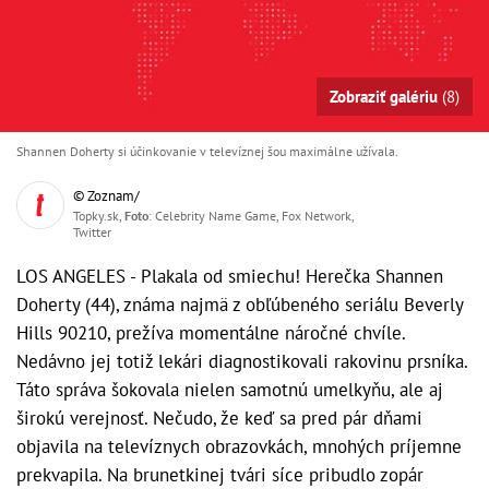
Zobraziť galériu
(8)
Shannen Doherty si účinkovanie v televíznej šou maximálne užívala.
© Zoznam/
Topky.sk,
Foto
: Celebrity Name Game, Fox Network,
Twitter
LOS ANGELES - Plakala od smiechu! Herečka Shannen
Doherty (44), známa najmä z obľúbeného seriálu Beverly
Hills 90210, prežíva momentálne náročné chvíle.
Nedávno jej totiž lekári diagnostikovali rakovinu prsníka.
Táto správa šokovala nielen samotnú umelkyňu, ale aj
širokú verejnosť. Nečudo, že keď sa pred pár dňami
objavila na televíznych obrazovkách, mnohých príjemne
prekvapila. Na brunetkinej tvári síce pribudlo zopár