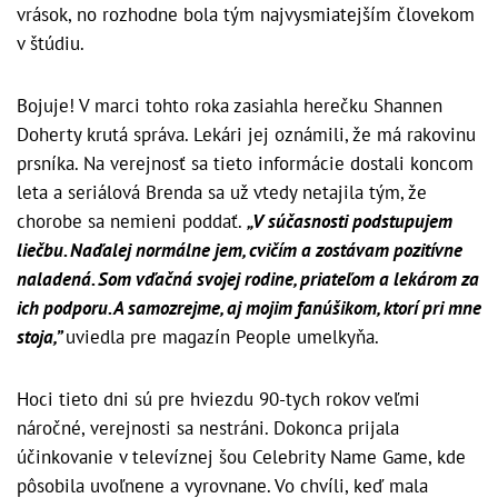
vrások, no rozhodne bola tým najvysmiatejším človekom
v štúdiu.
Bojuje! V marci tohto roka zasiahla herečku Shannen
Doherty krutá správa. Lekári jej oznámili, že má rakovinu
prsníka. Na verejnosť sa tieto informácie dostali koncom
leta a seriálová Brenda sa už vtedy netajila tým, že
chorobe sa nemieni poddať.
„V súčasnosti podstupujem
liečbu. Naďalej normálne jem, cvičím a zostávam pozitívne
naladená. Som vďačná svojej rodine, priateľom a lekárom za
ich podporu. A samozrejme, aj mojim fanúšikom, ktorí pri mne
stoja,”
uviedla pre magazín People umelkyňa.
Hoci tieto dni sú pre hviezdu 90-tych rokov veľmi
náročné, verejnosti sa nestráni. Dokonca prijala
účinkovanie v televíznej šou Celebrity Name Game, kde
pôsobila uvoľnene a vyrovnane. Vo chvíli, keď mala