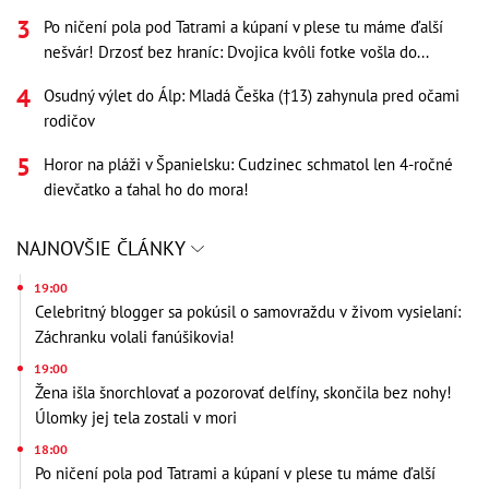
Po ničení pola pod Tatrami a kúpaní v plese tu máme ďalší
nešvár! Drzosť bez hraníc: Dvojica kvôli fotke vošla do...
Osudný výlet do Álp: Mladá Češka (†13) zahynula pred očami
rodičov
Horor na pláži v Španielsku: Cudzinec schmatol len 4-ročné
dievčatko a ťahal ho do mora!
NAJNOVŠIE ČLÁNKY
19:00
Celebritný blogger sa pokúsil o samovraždu v živom vysielaní:
Záchranku volali fanúšikovia!
19:00
Žena išla šnorchlovať a pozorovať delfíny, skončila bez nohy!
Úlomky jej tela zostali v mori
18:00
Po ničení pola pod Tatrami a kúpaní v plese tu máme ďalší