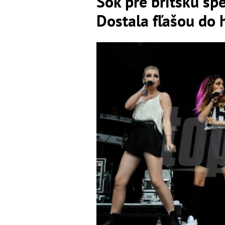
Šok pre britskú sp
Dostala fľašou do 