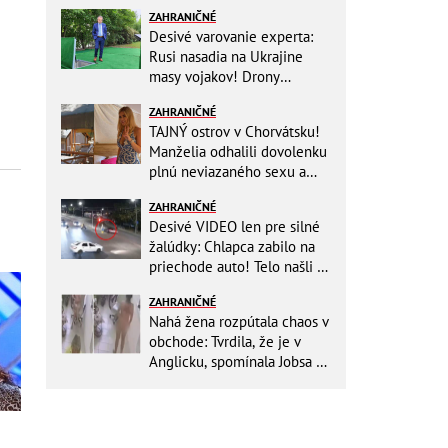
ZAHRANIČNÉ
Desivé varovanie experta:
Rusi nasadia na Ukrajine
masy vojakov! Drony
nebudú stačiť
ZAHRANIČNÉ
TAJNÝ ostrov v Chorvátsku!
Manželia odhalili dovolenku
plnú neviazaného sexu a
pikatné detaily
ZAHRANIČNÉ
Desivé VIDEO len pre silné
žalúdky: Chlapca zabilo na
priechode auto! Telo našli o
150 metrov ďalej
ZAHRANIČNÉ
Nahá žena rozpútala chaos v
obchode: Tvrdila, že je v
Anglicku, spomínala Jobsa aj
amfetamín