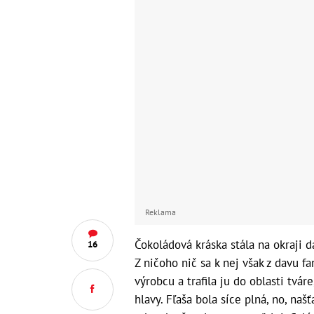
Reklama
Čokoládová kráska stála na okraji d
16
Z ničoho nič sa k nej však z davu f
výrobcu a trafila ju do oblasti tv
hlavy. Fľaša bola síce plná, no, naš