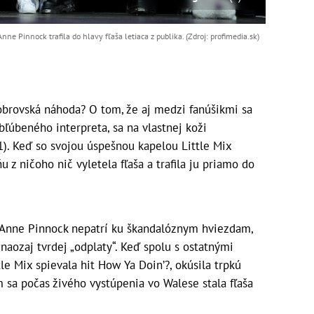
ne Pinnock trafila do hlavy fľaša letiaca z publika. (Zdroj: profimedia.sk)
obrovská náhoda? O tom, že aj medzi fanúšikmi sa
ľúbeného interpreta, sa na vlastnej koži
). Keď so svojou úspešnou kapelou Little Mix
u z ničoho nič vyletela fľaša a trafila ju priamo do
-Anne Pinnock nepatrí ku škandalóznym hviezdam,
aozaj tvrdej „odplaty“. Keď spolu s ostatnými
le Mix spievala hit How Ya Doin’?, okúsila trpkú
sa počas živého vystúpenia vo Walese stala fľaša