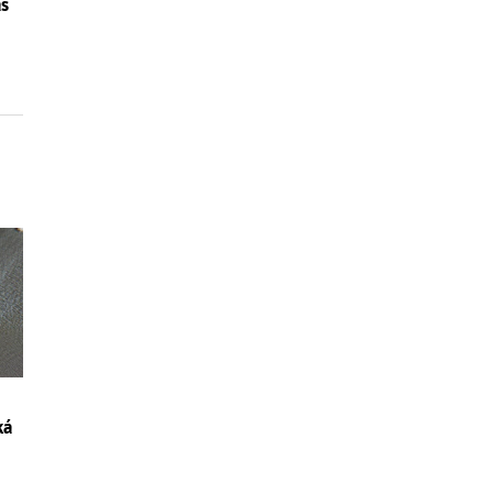
as
ká