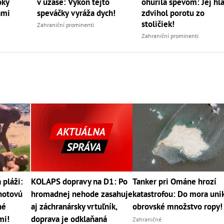
oky
v úžase: Výkon tejto
ohúrila spevom: Jej hl
ami
speváčky vyráža dych!
zdvihol porotu zo
stoličiek!
Zahraniční prominenti
Zahraniční prominenti
pláži:
KOLAPS dopravy na D1: Po
Tanker pri Ománe hrozí
 hotovú
hromadnej nehode zasahuje
katastrofou: Do mora uni
né
aj záchranársky vrtuľník,
obrovské množstvo ropy!
mi!
doprava je odklaňaná
Zahraničné