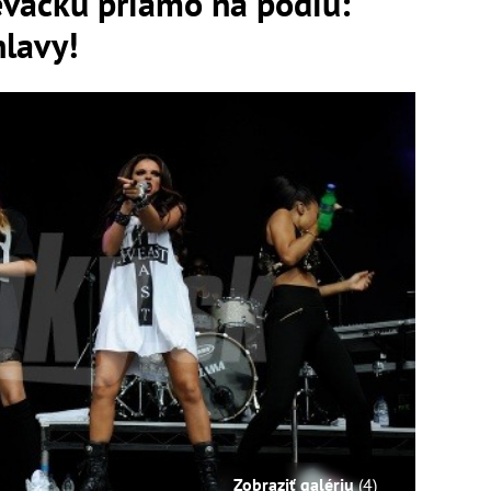
eváčku priamo na pódiu:
hlavy!
Zobraziť galériu
(4)