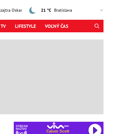
, zajtra Oskar
21 °C
 TV
LIFESTYLE
VOĽNÝ ČAS
STREAM
NAŽIVO
Calum Scott