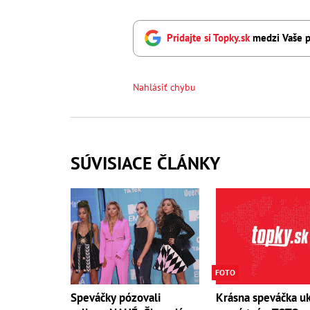
Pridajte si Topky.sk
medzi Vaše p
Nahlásiť chybu
SÚVISIACE ČLÁNKY
FOTO
Speváčky pózovali
Krásna speváčka u