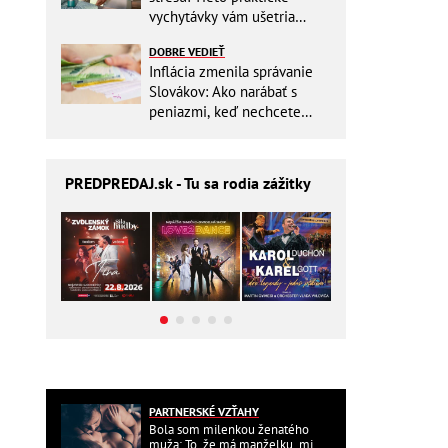
vychytávky vám ušetria
miesto v batohu!
DOBRE VEDIEŤ
Inflácia zmenila správanie
Slovákov: Ako narábať s
peniazmi, keď nechcete
zbytočne riskovať?
PREDPREDAJ
.sk - Tu sa rodia zážitky
PARTNERSKÉ VZŤAHY
Bola som milenkou ženatého
muža: To, že má manželku, mi