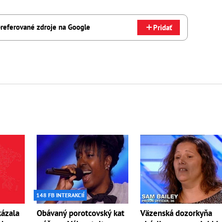
referované zdroje na Google
Pridať
148 FB INTERAKCIÍ
kázala
Obávaný porotcovský kat
Väzenská dozorkyňa