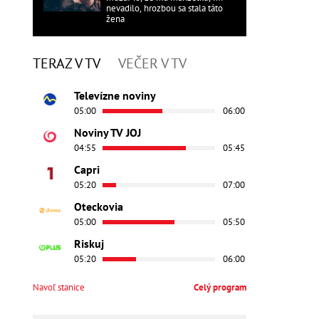
nevadilo, hrozbou sa stala táto
žena
TERAZ V TV
VEČER V TV
Televízne noviny
05:00
06:00
Noviny TV JOJ
04:55
05:45
Capri
05:20
07:00
Oteckovia
05:00
05:50
Riskuj
05:20
06:00
Navoľ stanice
Celý program