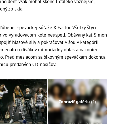
 incident však mohol skončiť ďaleko vážnejšie,
ený zo skla.
úbenej speváckej súťaže X Factor. Všetky štyri
 no vo vyraďovacom kole neuspeli. Obávaný kat Simon
ojiť hlasové sily a pokračovať v šou v kategórii
namenalo u divákov mimoriadny ohlas a nakoniec
alo. Pred mesiacom sa šikovným speváčkam dokonca
anicu predaných CD-nosičov.
Zobraziť galériu
(4)