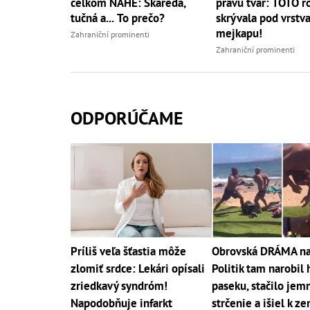
celkom NAHÉ: Škaredá,
pravú tvár: TOTO r
tučná a... To prečo?
skrývala pod vrstv
mejkapu!
Zahraniční prominenti
Zahraniční prominenti
ODPORÚČAME
Príliš veľa šťastia môže
Obrovská DRÁMA na 
zlomiť srdce: Lekári opísali
Politik tam narobil
zriedkavý syndróm!
paseku, stačilo jem
Napodobňuje infarkt
strčenie a išiel k ze