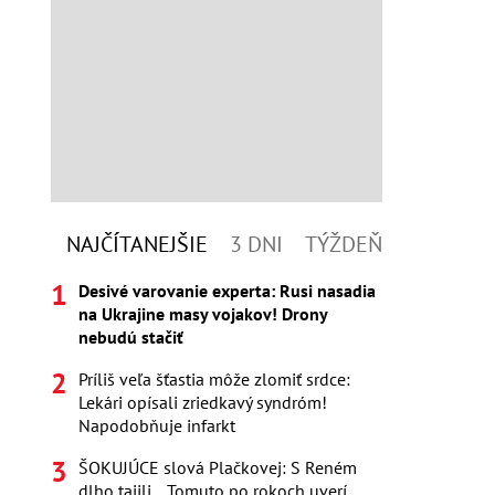
NAJČÍTANEJŠIE
3 DNI
TÝŽDEŇ
Desivé varovanie experta: Rusi nasadia
na Ukrajine masy vojakov! Drony
nebudú stačiť
Príliš veľa šťastia môže zlomiť srdce:
Lekári opísali zriedkavý syndróm!
Napodobňuje infarkt
ŠOKUJÚCE slová Plačkovej: S Reném
dlho tajili... Tomuto po rokoch uverí