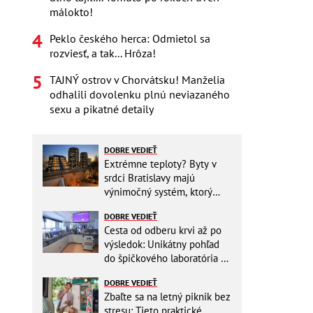
málokto!
Peklo českého herca: Odmietol sa
rozviesť, a tak... Hrôza!
TAJNÝ ostrov v Chorvátsku! Manželia
odhalili dovolenku plnú neviazaného
sexu a pikatné detaily
DOBRE VEDIEŤ
Extrémne teploty? Byty v
srdci Bratislavy majú
výnimočný systém, ktorý
ešte aj šetrí náklady
DOBRE VEDIEŤ
Cesta od odberu krvi až po
výsledok: Unikátny pohľad
do špičkového laboratória na
Slovensku
DOBRE VEDIEŤ
Zbaľte sa na letný piknik bez
stresu: Tieto praktické