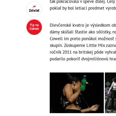
tak pokračovala v speve ďalej. Celý
pokiaľ by bol letiaci predmet vyrob
Zdieľať
Dievčenské kvatro je výsledkom obľ
Tip na
článok
dámy skúšali šťastie ako sólistky,
Cowell im preto ponúkol možnosť sp
skupín. Zoskupenie Little Mix zaz
ročník 2011 na britskej pôde vyhr
podarilo pokoriť dvojmiliónovú hr