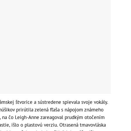
ámskej štvorice a sústredene spievala svoje vokály.
anúšikov prirútila zelená fľaša s nápojom známeho
áre, na čo Leigh-Anne zareagoval prudkým otočením
ťastie, išlo o plastovú verziu. Otrasená tmavovláska