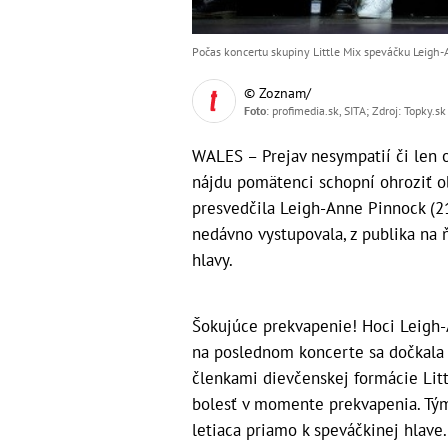
Počas koncertu skupiny Little Mix speváčku Leigh-An
© Zoznam/
Foto
: profimedia.sk, SITA; Zdroj: Topky.sk
WALES – Prejav nesympatií či len 
nájdu pomätenci schopní ohroziť ob
presvedčila Leigh-Anne Pinnock (21
nedávno vystupovala, z publika na ň
hlavy.
Šokujúce prekvapenie! Hoci Leigh
na poslednom koncerte sa dočkala n
členkami dievčenskej formácie Litt
bolesť v momente prekvapenia. Tým 
letiaca priamo k speváčkinej hlave.