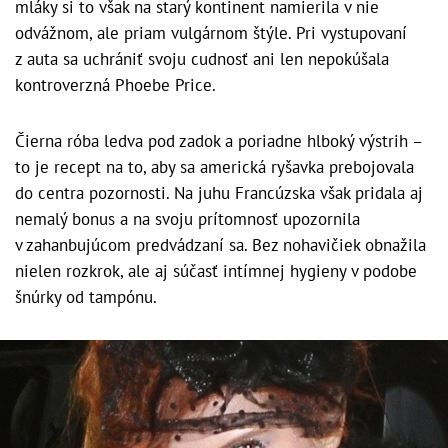
mláky si to však na starý kontinent namierila v nie
odvážnom, ale priam vulgárnom štýle. Pri vystupovaní
z auta sa uchrániť svoju cudnosť ani len nepokúšala
kontroverzná Phoebe Price.
Čierna róba ledva pod zadok a poriadne hlboký výstrih –
to je recept na to, aby sa americká ryšavka prebojovala
do centra pozornosti. Na juhu Francúzska však pridala aj
nemalý bonus a na svoju prítomnosť upozornila
v zahanbujúcom predvádzaní sa. Bez nohavičiek obnažila
nielen rozkrok, ale aj súčasť intímnej hygieny v podobe
šnúrky od tampónu.