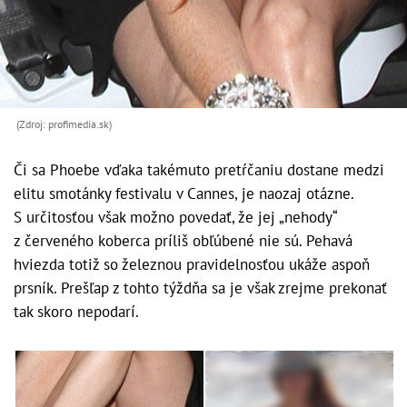
(Zdroj: profimedia.sk)
Či sa Phoebe vďaka takémuto pretŕčaniu dostane medzi
elitu smotánky festivalu v Cannes, je naozaj otázne.
S určitosťou však možno povedať, že jej „nehody“
z červeného koberca príliš obľúbené nie sú. Pehavá
hviezda totiž so železnou pravidelnosťou ukáže aspoň
prsník. Prešľap z tohto týždňa sa je však zrejme prekonať
tak skoro nepodarí.