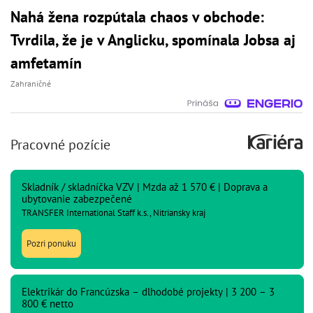
Nahá žena rozpútala chaos v obchode:
Tvrdila, že je v Anglicku, spomínala Jobsa aj
amfetamín
Zahraničné
Pracovné pozície
Skladník / skladníčka VZV | Mzda až 1 570 € | Doprava a
ubytovanie zabezpečené
TRANSFER International Staff k.s., Nitriansky kraj
Pozri ponuku
Elektrikár do Francúzska – dlhodobé projekty | 3 200 – 3
800 € netto