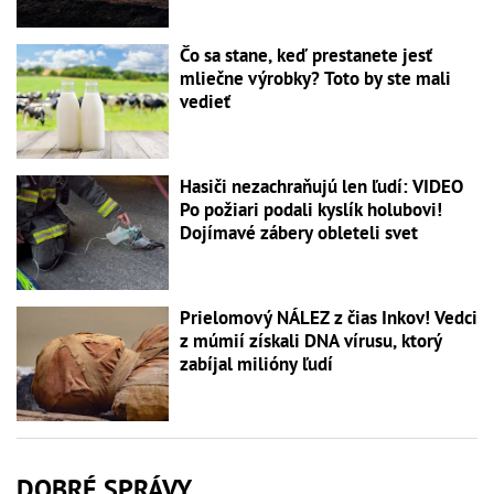
Čo sa stane, keď prestanete jesť
mliečne výrobky? Toto by ste mali
vedieť
Hasiči nezachraňujú len ľudí: VIDEO
Po požiari podali kyslík holubovi!
Dojímavé zábery obleteli svet
Prielomový NÁLEZ z čias Inkov! Vedci
z múmií získali DNA vírusu, ktorý
zabíjal milióny ľudí
DOBRÉ SPRÁVY