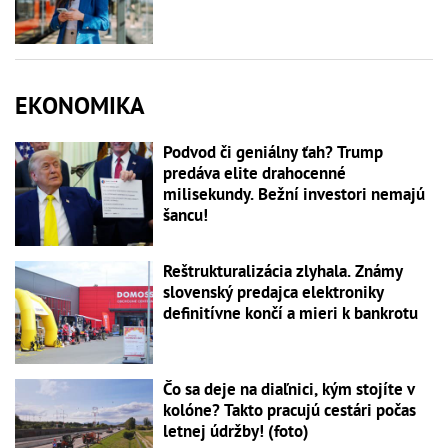
EKONOMIKA
Podvod či geniálny ťah? Trump
predáva elite drahocenné
milisekundy. Bežní investori nemajú
šancu!
Reštrukturalizácia zlyhala. Známy
slovenský predajca elektroniky
definitívne končí a mieri k bankrotu
Čo sa deje na diaľnici, kým stojíte v
kolóne? Takto pracujú cestári počas
letnej údržby! (foto)