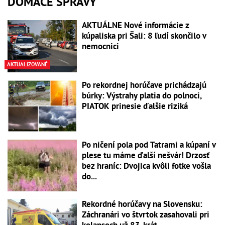
DOMÁCE SPRÁVY
AKTUÁLNE Nové informácie z
kúpaliska pri Šali: 8 ľudí skončilo v
nemocnici
AKTUALIZOVANÉ
Po rekordnej horúčave prichádzajú
búrky: Výstrahy platia do polnoci,
PIATOK prinesie ďalšie riziká
Po ničení pola pod Tatrami a kúpaní v
plese tu máme ďalší nešvár! Drzosť
bez hraníc: Dvojica kvôli fotke vošla
do...
Rekordné horúčavy na Slovensku:
Záchranári vo štvrtok zasahovali pri