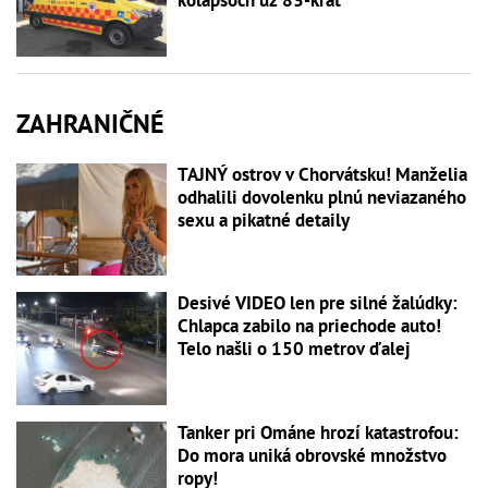
kolapsoch už 83-krát
ZAHRANIČNÉ
TAJNÝ ostrov v Chorvátsku! Manželia
odhalili dovolenku plnú neviazaného
sexu a pikatné detaily
Desivé VIDEO len pre silné žalúdky:
Chlapca zabilo na priechode auto!
Telo našli o 150 metrov ďalej
Tanker pri Ománe hrozí katastrofou:
Do mora uniká obrovské množstvo
ropy!