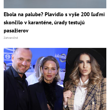
Ebola na palube? Plavidlo s vyše 200 ľuďmi
skončilo v karanténe, úrady testujú
pasažierov
Zahraničné