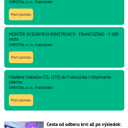
CHRISTAL s. r. o., Francúzsko
Pozri ponuku
MONTÉR OCEĽOVÝCH KONŠTRUKCIÍ - FRANCÚZSKO - 3 600
netto
CHRISTAL s. r. o., Francúzsko
Pozri ponuku
Hľadáme zváračov CO₂ (135) do Francúzska | Ubytovanie
zdarma
CHRISTAL s. r. o., Francúzsko
Pozri ponuku
Cesta od odberu krvi až po výsledok: