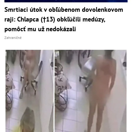
Smrtiaci útok v obľúbenom dovolenkovom
raji: Chlapca (†13) obkľúčili medúzy,
pomôcť mu už nedokázali
Zahraničné