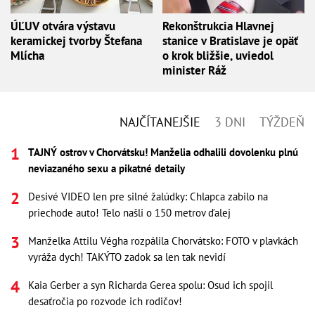
ÚĽUV otvára výstavu
Rekonštrukcia Hlavnej
keramickej tvorby Štefana
stanice v Bratislave je opäť
Mlícha
o krok bližšie, uviedol
minister Ráž
NAJČÍTANEJŠIE
3 DNI
TÝŽDEŇ
TAJNÝ ostrov v Chorvátsku! Manželia odhalili dovolenku plnú
neviazaného sexu a pikatné detaily
Desivé VIDEO len pre silné žalúdky: Chlapca zabilo na
priechode auto! Telo našli o 150 metrov ďalej
Manželka Attilu Végha rozpálila Chorvátsko: FOTO v plavkách
vyráža dych! TAKÝTO zadok sa len tak nevidí
Kaia Gerber a syn Richarda Gerea spolu: Osud ich spojil
desaťročia po rozvode ich rodičov!