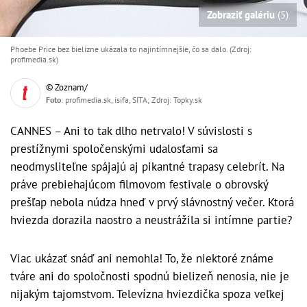
Zobraziť galériu
(5)
Phoebe Price bez bielizne ukázala to najintímnejšie, čo sa dalo. (Zdroj:
profimedia.sk)
© Zoznam/
Foto
: profimedia.sk, isifa, SITA; Zdroj: Topky.sk
CANNES – Ani to tak dlho netrvalo! V súvislosti s
prestížnymi spoločenskými udalosťami sa
neodmysliteľne spájajú aj pikantné trapasy celebrít. Na
práve prebiehajúcom filmovom festivale o obrovský
prešľap nebola núdza hneď v prvý slávnostný večer. Ktorá
hviezda dorazila naostro a neustrážila si intímne partie?
Viac ukázať snáď ani nemohla! To, že niektoré známe
tváre ani do spoločnosti spodnú bielizeň nenosia, nie je
nijakým tajomstvom. Televízna hviezdička spoza veľkej