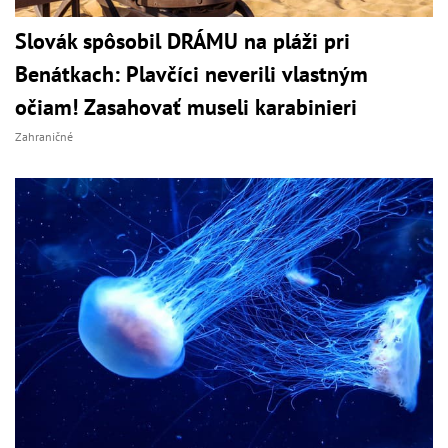
Slovák spôsobil DRÁMU na pláži pri
Benátkach: Plavčíci neverili vlastným
očiam! Zasahovať museli karabinieri
Zahraničné