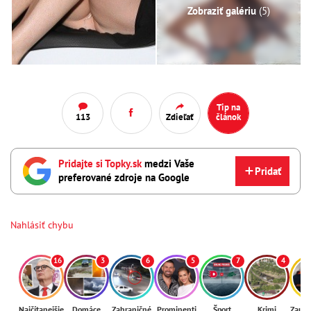
Zobraziť galériu
(5)
Tip na
113
Zdieľať
článok
Pridajte si Topky.sk
medzi Vaše
Pridať
preferované zdroje na Google
Nahlásiť chybu
16
3
6
5
7
4
Najčítanejšie
Domáce
Zahraničné
Prominenti
Šport
Krimi
Zaují