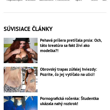
SÚVISIACE ČLÁNKY
Pehavá príšera pretŕčala prsia: Och,
táto kreatúra sa fakt živí ako
modelka?!
Obrovský trapas zúfalej hviezdy:
Pozrite, čo jej vytŕčalo na ulici!
Pornografická ročenka: Študentka
ukázala nahý rozkrok!