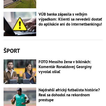
VÚB banka zápasila s veľkým
výpadkom: Klienti sa nevedeli dostať
do aplikácie ani do internetbankingu!
ŠPORT
FOTO Messiho žena v bikinách:
Komentár Ronaldovej Georginy
vyvolal ošiaľ
Najdrahší africký futbalista histórie?
Real sa dohodol na rekordnom
prestupe