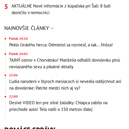
AKTUÁLNE Nové informácie z kúpaliska pri Šali: 8 ľudí
skončilo v nemocnici
NAJNOVŠIE ČLÁNKY
Piatok 24:10
Peklo českého herca: Odmietol sa rozviesť, a tak... Hrôza!
Piatok 24:01
TAJNÝ ostrov v Chorvátsku! Manželia odhalili dovolenku plnú
neviazaného sexu a pikatné detaily
22:06
Ľudia narodení v štyroch mesiacoch si nevedia oddýchnuť ani
na dovolenke: Patríte medzi nich aj vy?
22:00
Desivé VIDEO len pre silné žalúdky: Chlapca zabilo na
priechode auto! Telo našli o 150 metrov ďalej