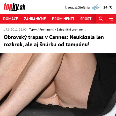
24 °C
7. august
,
Štefánia
DOMÁCE
ZAHRANIČNÉ
PROMINENTI
ŠPORT
ZAUJÍMAV
17.5.2012 22:00
Topky
Prominenti
Zahraniční prominenti
Obrovský trapas v Cannes: Neukázala len
rozkrok, ale aj šnúrku od tampónu!