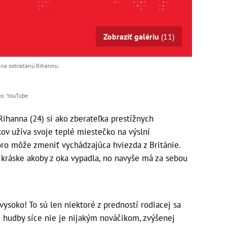
Zobraziť galériu
(11)
na ostrieľanú Rihannu.
deo: YouTube
hanna (24) si ako zberateľka prestížnych
ov užíva svoje teplé miestečko na výslní
ro môže zmeniť vychádzajúca hviezda z Británie.
 kráske akoby z oka vypadla, no navyše má za sebou
vysoko! To sú len niektoré z predností rodiacej sa
te hudby síce nie je nijakým nováčikom, zvýšenej