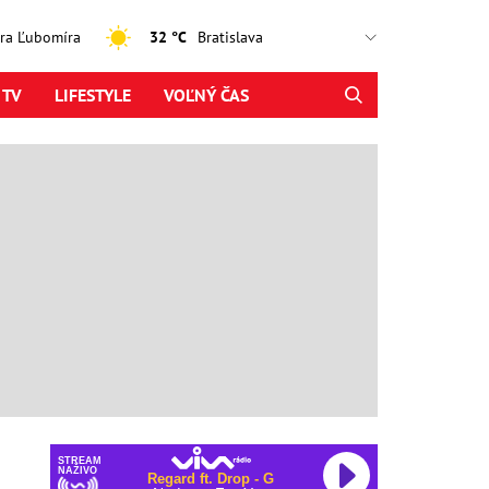
jtra Ľubomíra
32 °C
 TV
LIFESTYLE
VOĽNÝ ČAS
STREAM
NAŽIVO
Regard ft. Drop - G