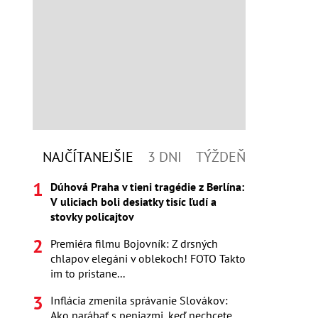
NAJČÍTANEJŠIE
3 DNI
TÝŽDEŇ
Dúhová Praha v tieni tragédie z Berlína:
V uliciach boli desiatky tisíc ľudí a
stovky policajtov
Premiéra filmu Bojovník: Z drsných
chlapov elegáni v oblekoch! FOTO Takto
im to pristane...
Inflácia zmenila správanie Slovákov:
Ako narábať s peniazmi, keď nechcete