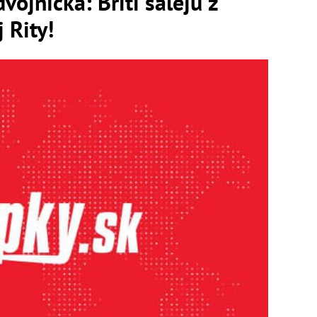
ojníčka: Briti šalejú z
 Rity!