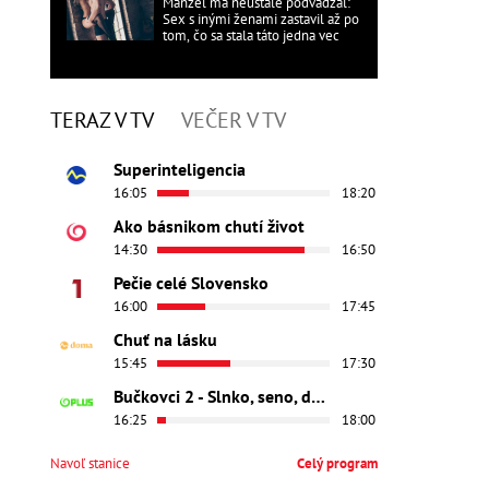
Manžel ma neustále podvádzal:
Sex s inými ženami zastavil až po
tom, čo sa stala táto jedna vec
TERAZ V TV
VEČER V TV
Superinteligencia
16:05
18:20
Ako básnikom chutí život
14:30
16:50
Pečie celé Slovensko
16:00
17:45
Chuť na lásku
15:45
17:30
Bučkovci 2 - Slnko, seno, dedina
16:25
18:00
Navoľ stanice
Celý program