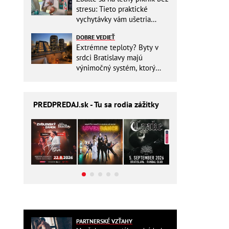
stresu: Tieto praktické
vychytávky vám ušetria
miesto v batohu!
DOBRE VEDIEŤ
Extrémne teploty? Byty v
srdci Bratislavy majú
výnimočný systém, ktorý
ešte aj šetrí náklady
PREDPREDAJ
.sk - Tu sa rodia zážitky
PARTNERSKÉ VZŤAHY