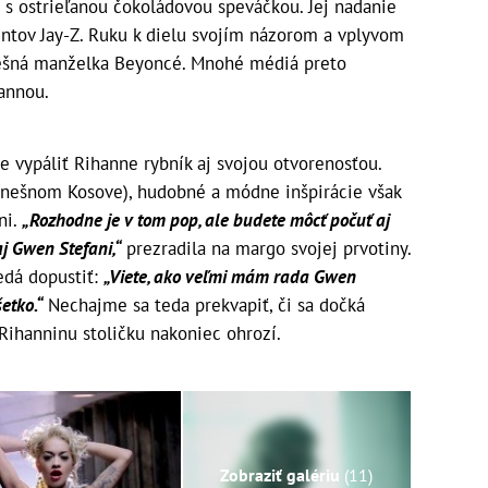
a s ostrieľanou čokoládovou speváčkou. Jej nadanie
lentov Jay-Z. Ruku k dielu svojím názorom a vplyvom
pešná manželka Beyoncé. Mnohé médiá preto
hannou.
e vypáliť Rihanne rybník aj svojou otvorenosťou.
v dnešnom Kosove), hudobné a módne inšpirácie však
ni.
„Rozhodne je v tom pop, ale budete môcť počuť aj
aj Gwen Stefani,“
prezradila na margo svojej prvotiny.
edá dopustiť:
„Viete, ako veľmi mám rada Gwen
etko.“
Nechajme sa teda prekvapiť, či sa dočká
 Rihanninu stoličku nakoniec ohrozí.
Zobraziť galériu
(11)