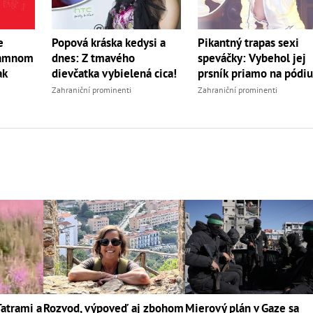
e
Popová kráska kedysi a
Pikantný trapas sexi
gamnom
dnes: Z tmavého
speváčky: Vybehol jej
ak
dievčatka vybielená cica!
prsník priamo na pódiu
Zahraniční prominenti
Zahraniční prominenti
Tatrami a
Rozvod, výpoveď aj zbohom
Mierový plán v Gaze sa