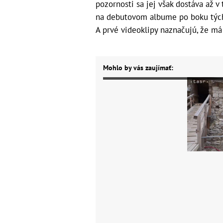
pozornosti sa jej však dostáva až v
na debutovom albume po boku tých
A prvé videoklipy naznačujú, že m
Mohlo by vás zaujímať: