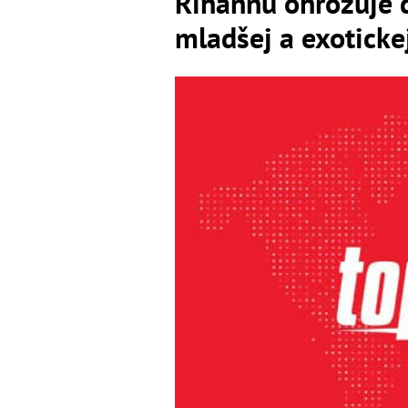
Rihannu ohrozuje dv
mladšej a exotickej