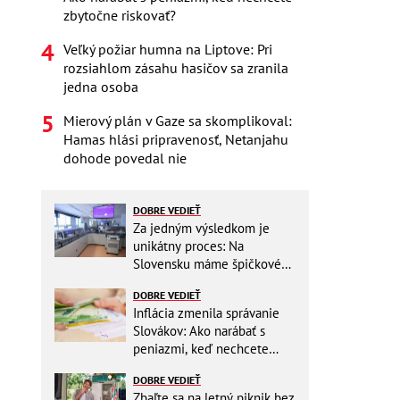
zbytočne riskovať?
Veľký požiar humna na Liptove: Pri
rozsiahlom zásahu hasičov sa zranila
jedna osoba
Mierový plán v Gaze sa skomplikoval:
Hamas hlási pripravenosť, Netanjahu
dohode povedal nie
DOBRE VEDIEŤ
Za jedným výsledkom je
unikátny proces: Na
Slovensku máme špičkové
pracovisko
DOBRE VEDIEŤ
Inflácia zmenila správanie
Slovákov: Ako narábať s
peniazmi, keď nechcete
zbytočne riskovať?
DOBRE VEDIEŤ
Zbaľte sa na letný piknik bez