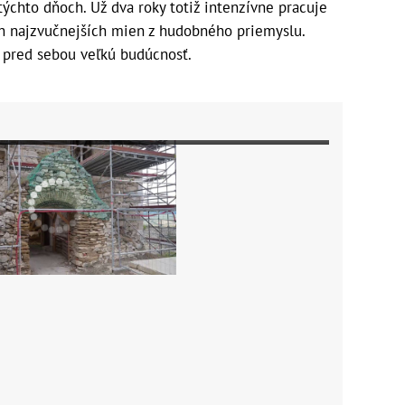
 týchto dňoch. Už dva roky totiž intenzívne pracuje
 najzvučnejších mien z hudobného priemyslu.
á pred sebou veľkú budúcnosť.