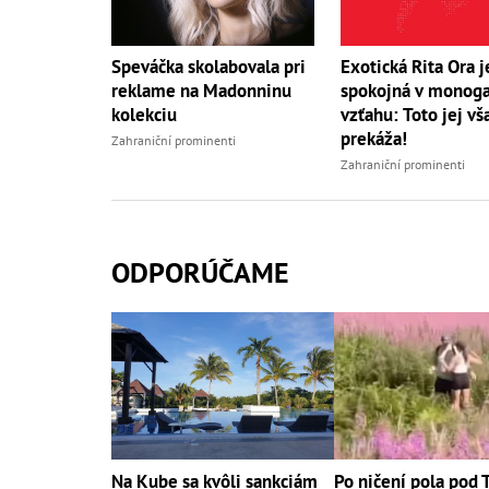
Speváčka skolabovala pri
Exotická Rita Ora j
reklame na Madonninu
spokojná v mono
kolekciu
vzťahu: Toto jej vš
prekáža!
Zahraniční prominenti
Zahraniční prominenti
ODPORÚČAME
Na Kube sa kvôli sankciám
Po ničení pola pod 