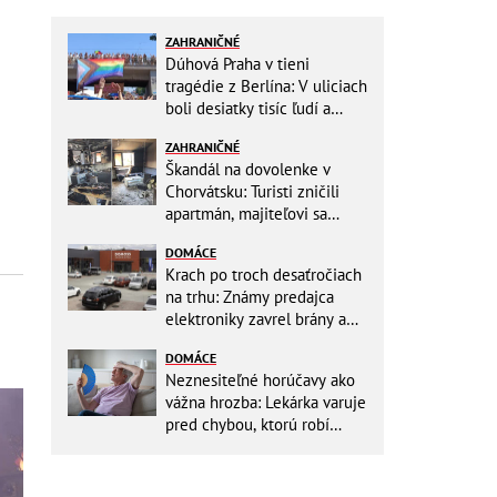
ZAHRANIČNÉ
Dúhová Praha v tieni
tragédie z Berlína: V uliciach
boli desiatky tisíc ľudí a
stovky policajtov
ZAHRANIČNÉ
Škandál na dovolenke v
Chorvátsku: Turisti zničili
apartmán, majiteľovi sa
vysmievali a ešte chcú
DOMÁCE
preplatiť hotel
Krach po troch desaťročiach
na trhu: Známy predajca
elektroniky zavrel brány a
mieri do bankrotu!
DOMÁCE
Neznesiteľné horúčavy ako
vážna hrozba: Lekárka varuje
pred chybou, ktorú robí
väčšina starších ľudí!