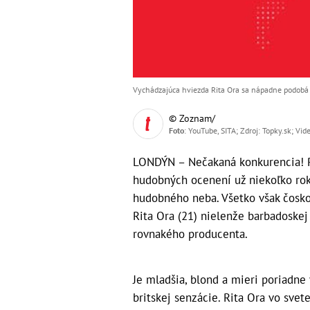
Vychádzajúca hviezda Rita Ora sa nápadne podobá 
© Zoznam/
Foto
: YouTube, SITA; Zdroj: Topky.sk; Vi
LONDÝN – Nečakaná konkurencia! Ri
hudobných ocenení už niekoľko rok
hudobného neba. Všetko však čosko
Rita Ora (21) nielenže barbadoskej
rovnakého producenta.
Je mladšia, blond a mieri poriadne 
britskej senzácie. Rita Ora vo sve