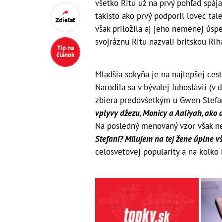
všetko Ritu už na prvý pohľad spáj
takisto ako prvý podporil lovec ta
Zdieľať
však priložila aj jeho nemenej ús
svojráznu Ritu nazvali britskou Ri
Tip na
článok
Mladšia sokyňa je na najlepšej cest
Narodila sa v bývalej Juhoslávii (
zbiera predovšetkým u Gwen Stefa
vplyvy džezu, Monicy a Aaliyah, ako 
Na posledný menovaný vzor však n
Stefani? Milujem na tej žene úplne vš
celosvetovej popularity a na koľko