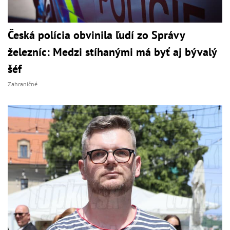
Česká polícia obvinila ľudí zo Správy
železníc: Medzi stíhanými má byť aj bývalý
šéf
Zahraničné