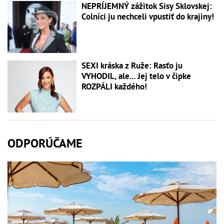
NEPRÍJEMNÝ zážitok Sisy Sklovskej:
Colníci ju nechceli vpustiť do krajiny!
SEXI kráska z Ruže: Rasťo ju
VYHODIL, ale... Jej telo v čipke
ROZPÁLI každého!
ODPORÚČAME