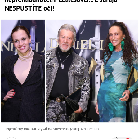
NESPUSTÍTE oči!
Legendárny muzikál Krysař na Slovensku (Zdroj: Ján Zemiar)