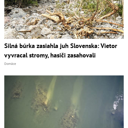
Silná búrka zasiahla juh Slovenska: Vietor
vyvracal stromy, hasiči zasahovali
Domáce