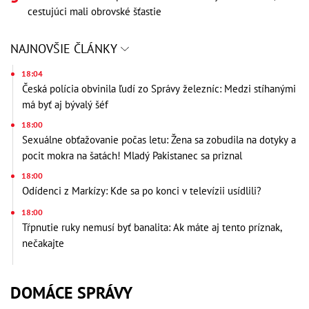
cestujúci mali obrovské šťastie
NAJNOVŠIE ČLÁNKY
18:04
Česká polícia obvinila ľudí zo Správy železníc: Medzi stíhanými
má byť aj bývalý šéf
18:00
Sexuálne obťažovanie počas letu: Žena sa zobudila na dotyky a
pocit mokra na šatách! Mladý Pakistanec sa priznal
18:00
Odídenci z Markízy: Kde sa po konci v televízii usídlili?
18:00
Tŕpnutie ruky nemusí byť banalita: Ak máte aj tento príznak,
nečakajte
DOMÁCE SPRÁVY