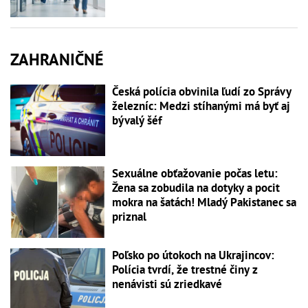
ZAHRANIČNÉ
Česká polícia obvinila ľudí zo Správy
železníc: Medzi stíhanými má byť aj
bývalý šéf
Sexuálne obťažovanie počas letu:
Žena sa zobudila na dotyky a pocit
mokra na šatách! Mladý Pakistanec sa
priznal
Poľsko po útokoch na Ukrajincov:
Polícia tvrdí, že trestné činy z
nenávisti sú zriedkavé