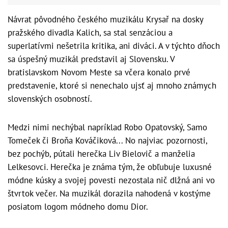
Návrat pôvodného českého muzikálu Krysař na dosky
pražského divadla Kalich, sa stal senzáciou a
superlatívmi nešetrila kritika, ani diváci. A v týchto dňoch
sa úspešný muzikál predstavil aj Slovensku. V
bratislavskom Novom Meste sa včera konalo prvé
predstavenie, ktoré si nenechalo ujsť aj mnoho známych
slovenských osobností.
Medzi nimi nechýbal napríklad Robo Opatovský, Samo
Tomeček či Broňa Kováčiková... No najviac pozornosti,
bez pochýb, pútali herečka Liv Bielovič a manželia
Lelkesovci. Herečka je známa tým, že obľubuje luxusné
módne kúsky a svojej povesti nezostala nič dlžná ani vo
štvrtok večer. Na muzikál dorazila nahodená v kostýme
posiatom logom módneho domu Dior.