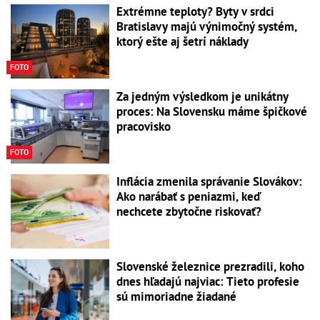
Extrémne teploty? Byty v srdci
Bratislavy majú výnimočný systém,
ktorý ešte aj šetrí náklady
FOTO
Za jedným výsledkom je unikátny
proces: Na Slovensku máme špičkové
pracovisko
FOTO
Inflácia zmenila správanie Slovákov:
Ako narábať s peniazmi, keď
nechcete zbytočne riskovať?
Slovenské železnice prezradili, koho
dnes hľadajú najviac: Tieto profesie
sú mimoriadne žiadané