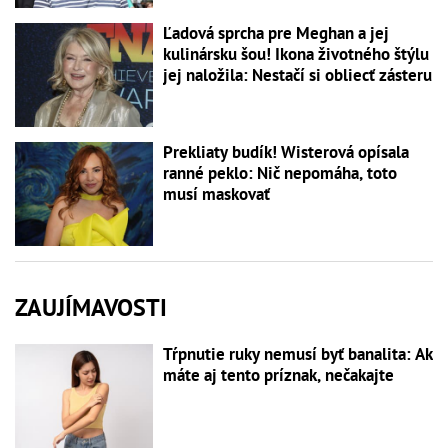
Ľadová sprcha pre Meghan a jej
kulinársku šou! Ikona životného štýlu
jej naložila: Nestačí si obliecť zásteru
Prekliaty budík! Wisterová opísala
ranné peklo: Nič nepomáha, toto
musí maskovať
ZAUJÍMAVOSTI
Tŕpnutie ruky nemusí byť banalita: Ak
máte aj tento príznak, nečakajte