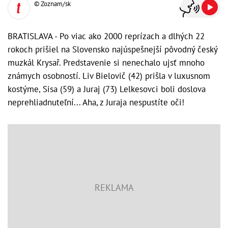
© Zoznam/sk
BRATISLAVA - Po viac ako 2000 reprízach a dlhých 22
rokoch prišiel na Slovensko najúspešnejší pôvodný český
muzkál Krysař. Predstavenie si nenechalo ujsť mnoho
známych osobností. Liv Bielovič (42) prišla v luxusnom
kostýme, Sisa (59) a Juraj (73) Lelkesovci boli doslova
neprehliadnuteľní... Aha, z Juraja nespustíte oči!