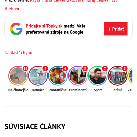
Viac o téme:
Krysař
,
Sisa Lelkes Sklovská
,
Juraj Lelkes
,
Liv
Bielovič
Pridajte si Topky.sk
medzi Vaše
Pridať
preferované zdroje na Google
Nahlásiť chybu
16
4
6
5
7
3
Najčítanejšie
Domáce
Zahraničné
Prominenti
Šport
Krimi
Zaují
SÚVISIACE ČLÁNKY