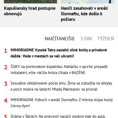
Kapušiansky hrad postupne
Hasiči zasahovali v areáli
obnovujú
Slovnaftu, kde došlo k
požiaru
NAJČÍTANEJŠIE
3 DNI
TÝŽDEŇ
MIMORIADNE Vysoké Tatry zasiahli silné búrky a prívalové
dažde: Voda v mestách sa valí ulicami!
ŠOKY na prešovskom kúpalisku: Naháčku v sprche prepadli
inštalatéri, ešte väčšia hrôza číhala v BAZÉNE
Sexuálne obťažovanie počas letu: Žena sa zobudila na dotyky
a pocit mokra na šatách! Mladý Pakistanec sa priznal
MIMORIADNE Výbuch v areáli Slovnaftu: Z miesta stúpa hustý
čierny dym!
Dráma v Tatrách: Na priecestí narazil osobný vlak do auta,