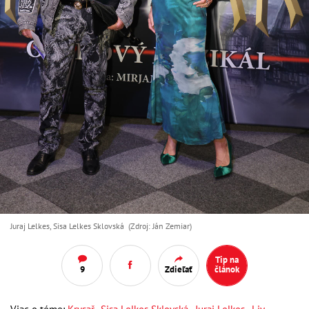
Juraj Lelkes, Sisa Lelkes Sklovská (Zdroj: Ján Zemiar)
Tip na
9
Zdieľať
článok