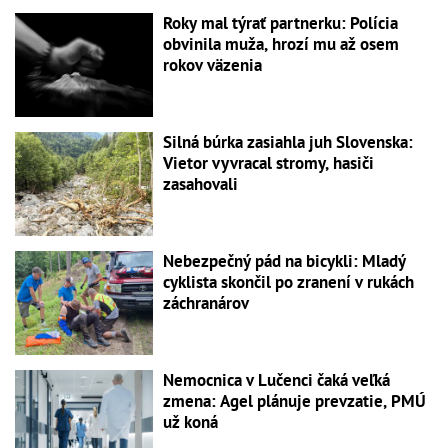
Roky mal týrať partnerku: Polícia
obvinila muža, hrozí mu až osem
rokov väzenia
Silná búrka zasiahla juh Slovenska:
Vietor vyvracal stromy, hasiči
zasahovali
Nebezpečný pád na bicykli: Mladý
cyklista skončil po zranení v rukách
záchranárov
Nemocnica v Lučenci čaká veľká
zmena: Agel plánuje prevzatie, PMÚ
už koná