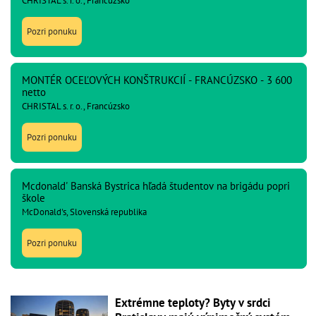
CHRISTAL s. r. o., Francúzsko
Pozri ponuku
MONTÉR OCEĽOVÝCH KONŠTRUKCIÍ - FRANCÚZSKO - 3 600
netto
CHRISTAL s. r. o., Francúzsko
Pozri ponuku
Mcdonald' Banská Bystrica hľadá študentov na brigádu popri
škole
McDonald's, Slovenská republika
Pozri ponuku
Extrémne teploty? Byty v srdci