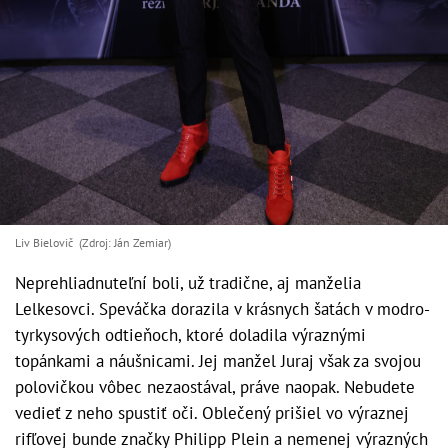
Liv Bielovič (Zdroj: Ján Zemiar)
Neprehliadnuteľní boli, už tradične, aj manželia
Lelkesovci. Speváčka dorazila v krásnych šatách v modro-
tyrkysových odtieňoch, ktoré doladila výraznými
topánkami a náušnicami. Jej manžel Juraj však za svojou
polovičkou vôbec nezaostával, práve naopak. Nebudete
vedieť z neho spustiť oči. Oblečený prišiel vo výraznej
rifľovej bunde značky Philipp Plein a nemenej výrazných