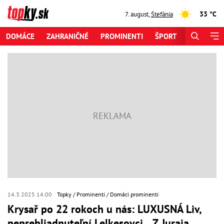
33 °C
7. august
,
Štefánia
DOMÁCE
ZAHRANIČNÉ
PROMINENTI
ŠPORT
ZAUJÍMAV
14.3.2025 14:00
Topky
Prominenti
Domáci prominenti
Krysař po 22 rokoch u nás: LUXUSNÁ Liv,
neprehliadnuteľní Lelkesovci... Z Juraja