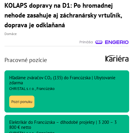
KOLAPS dopravy na D1: Po hromadnej
nehode zasahuje aj záchranársky vrtuľník,
doprava je odklaňaná
Domáce
Pracovné pozície
Hľadáme zváračov CO₂ (135) do Francúzska | Ubytovanie
zdarma
CHRISTAL s. r. o., Francúzsko
Pozri ponuku
Elektrikár do Francúzska – dlhodobé projekty | 3 200 – 3
800 € netto