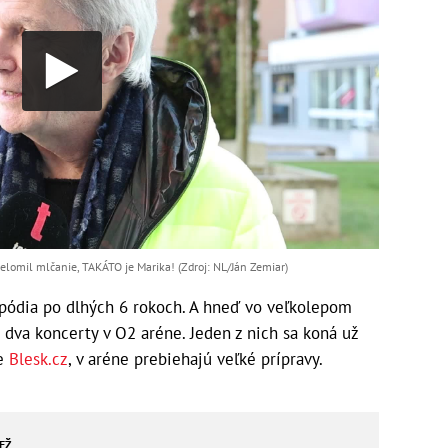
elomil mlčanie, TAKÁTO je Marika! (Zdroj: NL/Ján Zemiar)
 pódia po dlhých 6 rokoch. A hneď vo veľkolepom
 dva koncerty v O2 aréne. Jeden z nich sa koná už
je
Blesk.cz
, v aréne prebiehajú veľké prípravy.
IEŽ