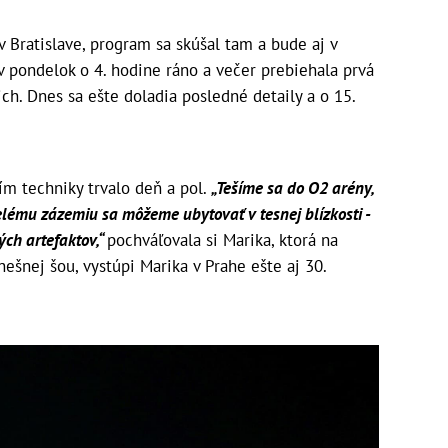
v Bratislave, program sa skúšal tam a bude aj v
 pondelok o 4. hodine ráno a večer prebiehala prvá
ch. Dnes sa ešte doladia posledné detaily a o 15.
ím techniky trvalo deň a pol.
„Tešíme sa do O2 arény,
elému zázemiu sa môžeme ubytovať v tesnej blízkosti -
ch artefaktov,“
pochváľovala si Marika, ktorá na
ešnej šou, vystúpi Marika v Prahe ešte aj 30.