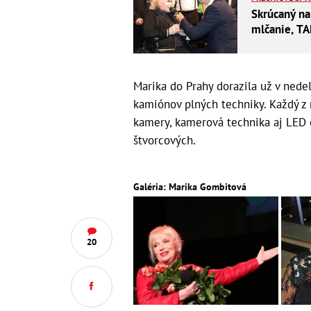
Skrúcaný na
mlčanie, TA
Marika do Prahy dorazila už v nedeľ
kamiónov plných techniky. Každý z n
kamery, kamerová technika aj LED 
štvorcových.
Galéria: Marika Gombitová
20