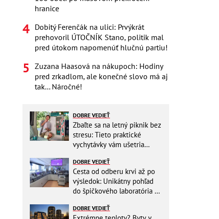
hranice
Dobitý Ferenčák na ulici: Prvýkrát
prehovoril ÚTOČNÍK Stano, politik mal
pred útokom napomenúť hlučnú partiu!
Zuzana Haasová na nákupoch: Hodiny
pred zrkadlom, ale konečné slovo má aj
tak... Náročné!
DOBRE VEDIEŤ
Zbaľte sa na letný piknik bez
stresu: Tieto praktické
vychytávky vám ušetria
miesto v batohu!
DOBRE VEDIEŤ
Cesta od odberu krvi až po
výsledok: Unikátny pohľad
do špičkového laboratória na
Slovensku
DOBRE VEDIEŤ
Extrémne teploty? Byty v