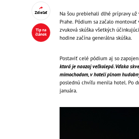
Zdieľať
Na šou prebiehali dlhé prípravy už 
Prahe. Pódium sa začalo montovať v
zvuková skúška všetkých účinkujúci
Tip na
článok
hodine začína generálna skúška.
Postaviť celé pódium aj so zapojen
ktorá je naozaj veľkolepá. Vďaka skv
mimochodom, v hoteli plnom hudobný
poslednú chvíľu menila hotel. Po dn
januára.