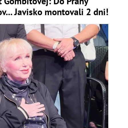
t Gombitovej: Do Prahy
v... Javisko montovali 2 dni!