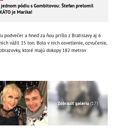
 jednom pódiu s Gombitovou: Štefan prelomil
KÁTO je Marika!
u podvečer a hneď za ňou prišlo z Bratislavy aj 6
ich vážil 15 ton. Bolo v nich osvetlenie, ozvučenie,
obrazovky, ktoré majú dokopy 182 metrov
Zobraziť galériu
(17)