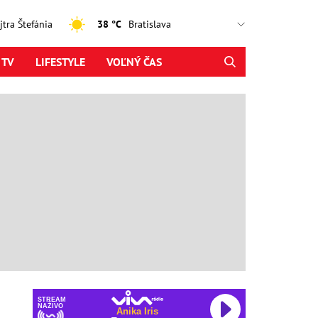
ajtra Štefánia
38 °C
 TV
LIFESTYLE
VOĽNÝ ČAS
STREAM
NAŽIVO
Anika Iris