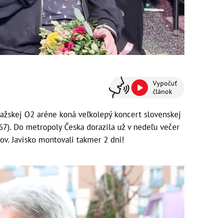
Vypočuť
článok
ražskej O2 aréne koná veľkolepý koncert slovenskej
67). Do metropoly Česka dorazila už v nedeľu večer
ov. Javisko montovali takmer 2 dni!