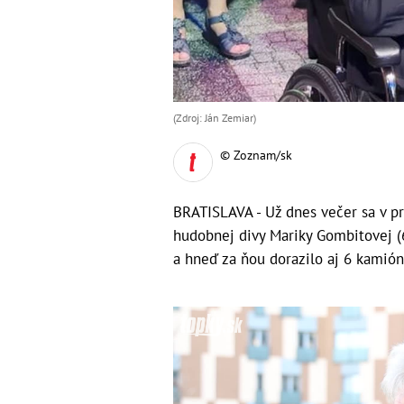
(Zdroj: Ján Zemiar)
© Zoznam/sk
BRATISLAVA - Už dnes večer sa v p
hudobnej divy Mariky Gombitovej (
a hneď za ňou dorazilo aj 6 kamión