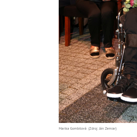
Marika Gombitová (Zdroj: Ján Zemiar)