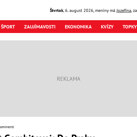
Štvrtok
,
6. august
2026
,
meniny má
Jozefína
, z
ŠPORT
ZAUJÍMAVOSTI
EKONOMIKA
KVÍZY
TOPKY
rominenti