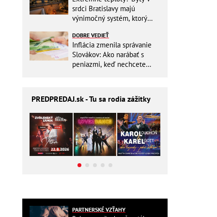
srdci Bratislavy majú
výnimočný systém, ktorý
ešte aj šetrí náklady
DOBRE VEDIEŤ
Inflácia zmenila správanie
Slovákov: Ako narábať s
peniazmi, keď nechcete
zbytočne riskovať?
PREDPREDAJ
.sk - Tu sa rodia zážitky
PARTNERSKÉ VZŤAHY