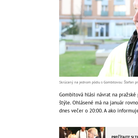
Skrúcaný na jednom pódiu s Gombitovou: Štefan pr
Gombitová hlási návrat na pražské
štýle. Ohlásené má na január rovno
dnes večer o 20:00. A ako informu
PREČÍTAJTE SI T