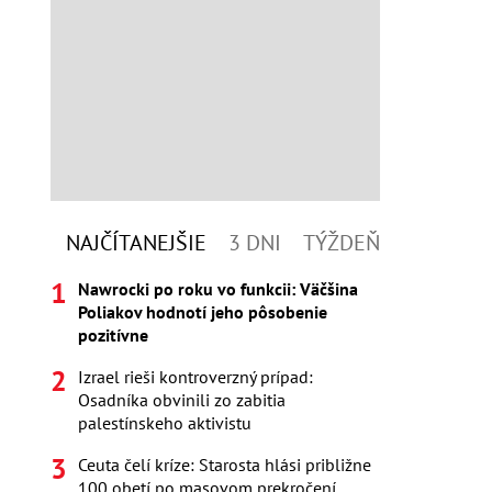
NAJČÍTANEJŠIE
3 DNI
TÝŽDEŇ
Nawrocki po roku vo funkcii: Väčšina
Poliakov hodnotí jeho pôsobenie
pozitívne
Izrael rieši kontroverzný prípad:
Osadníka obvinili zo zabitia
palestínskeho aktivistu
Ceuta čelí kríze: Starosta hlási približne
100 obetí po masovom prekročení