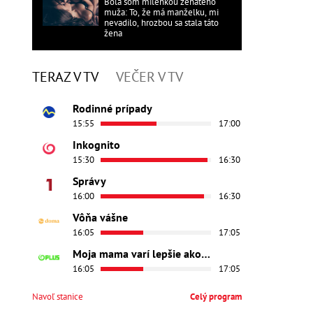
Bola som milenkou ženatého
muža: To, že má manželku, mi
nevadilo, hrozbou sa stala táto
žena
TERAZ V TV
VEČER V TV
Rodinné prípady
15:55
17:00
Inkognito
15:30
16:30
Správy
16:00
16:30
Vôňa vášne
16:05
17:05
Moja mama varí lepšie ako tvoja
16:05
17:05
Navoľ stanice
Celý program