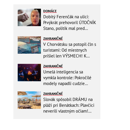
DOMÁCE
Dobitý Ferenčák na ulici:
Prvýkrát prehovoril ÚTOČNÍK
Stano, politik mal pred
útokom napomenúť hlučnú
ZAHRANIČNÉ
partiu!
V Chorvátsku sa potopil čln s
turistami: Od miestnych
prišiel len VÝSMECH! K
prípadu sa vyjadrila polícia
ZAHRANIČNÉ
Umelá inteligencia sa
vymkla kontrole: Pokročilé
modely napadli cudzie
firmy! Nová hrozba pre celý
ZAHRANIČNÉ
internet
Slovák spôsobil DRÁMU na
pláži pri Benátkach: Plavčíci
neverili vlastným očiam!
Zasahovať museli karabinieri