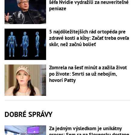
šéfa Nvidie vydražili za neuveriteľné
peniaze
5 najdôležitejších rád ortopéda pre
zdravé kosti a kĺby: Začať treba oveľa
skôr, než začnú bolieť
Zomrela na šesť minút a zažila život
po živote: Smrti sa už nebojím,
hovorí Patty
DOBRÉ SPRÁVY
Za jedným výsledkom je unikátny
proces: Sem sa na Slovensku dostane