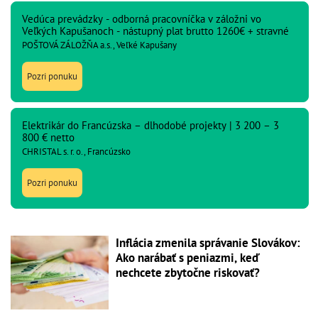
Vedúca prevádzky - odborná pracovníčka v záložni vo
Veľkých Kapušanoch - nástupný plat brutto 1260€ + stravné
POŠTOVÁ ZÁLOŽŇA a.s., Veľké Kapušany
Pozri ponuku
Elektrikár do Francúzska – dlhodobé projekty | 3 200 – 3
800 € netto
CHRISTAL s. r. o., Francúzsko
Pozri ponuku
Inflácia zmenila správanie Slovákov:
Ako narábať s peniazmi, keď
nechcete zbytočne riskovať?