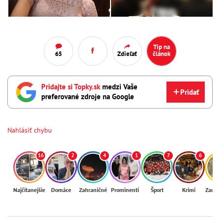
Tip na
65
Zdieľať
článok
Pridajte si Topky.sk
medzi Vaše
Pridať
preferované zdroje na Google
Nahlásiť chybu
16
2
4
1
7
6
Najčítanejšie
Domáce
Zahraničné
Prominenti
Šport
Krimi
Zaují