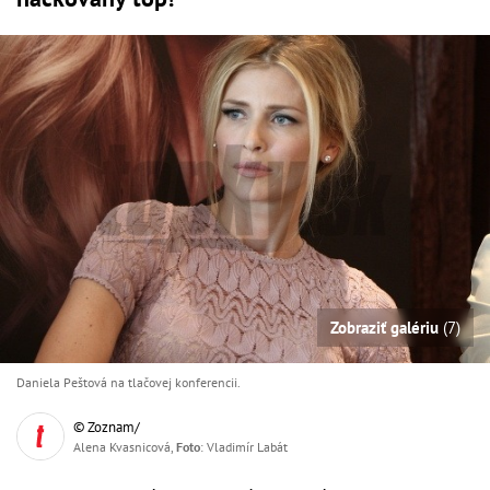
Zobraziť galériu
(7)
Daniela Peštová na tlačovej konferencii.
© Zoznam/
Alena Kvasnicová,
Foto
: Vladimír Labát