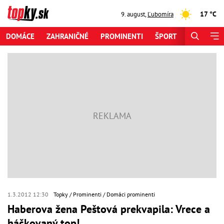
17 °C
9. august
,
Ľubomíra
DOMÁCE
ZAHRANIČNÉ
PROMINENTI
ŠPORT
ZAUJÍMAV
1.3.2012 12:30
Topky
Prominenti
Domáci prominenti
Haberova žena Peštová prekvapila: Vrece a
háčkovaný top!