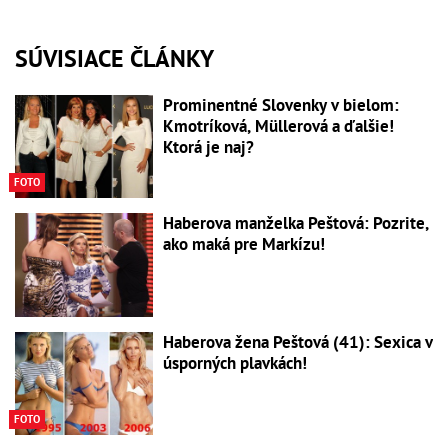
SÚVISIACE ČLÁNKY
Prominentné Slovenky v bielom:
Kmotríková, Müllerová a ďalšie!
Ktorá je naj?
FOTO
Haberova manželka Peštová: Pozrite,
ako maká pre Markízu!
Haberova žena Peštová (41): Sexica v
úsporných plavkách!
FOTO