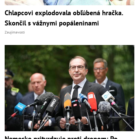
Chlapcovi explodovala obľúbená hračka.
Skončil s vážnymi popáleninami
Zaujímavosti
Nemecko pritvrdzuje proti dronom: Po