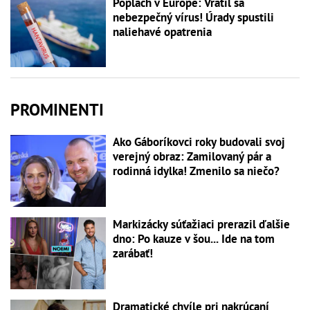
Poplach v Európe: Vrátil sa
nebezpečný vírus! Úrady spustili
naliehavé opatrenia
PROMINENTI
Ako Gáboríkovci roky budovali svoj
verejný obraz: Zamilovaný pár a
rodinná idylka! Zmenilo sa niečo?
Markizácky súťažiaci prerazil ďalšie
dno: Po kauze v šou... Ide na tom
zarábať!
Dramatické chvíle pri nakrúcaní