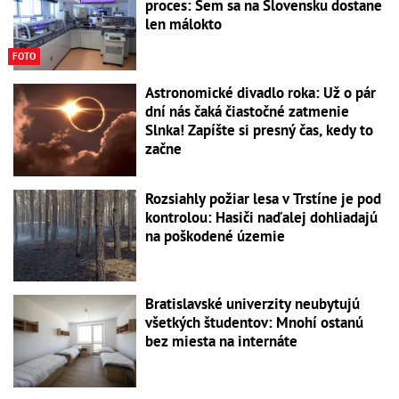
proces: Sem sa na Slovensku dostane
len málokto
FOTO
Astronomické divadlo roka: Už o pár
dní nás čaká čiastočné zatmenie
Slnka! Zapíšte si presný čas, kedy to
začne
Rozsiahly požiar lesa v Trstíne je pod
kontrolou: Hasiči naďalej dohliadajú
na poškodené územie
Bratislavské univerzity neubytujú
všetkých študentov: Mnohí ostanú
bez miesta na internáte