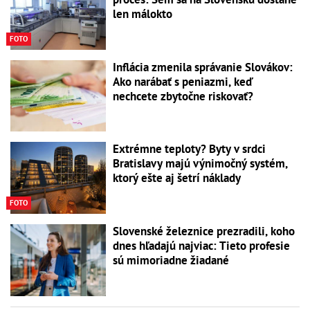
len málokto
FOTO
Inflácia zmenila správanie Slovákov:
Ako narábať s peniazmi, keď
nechcete zbytočne riskovať?
Extrémne teploty? Byty v srdci
Bratislavy majú výnimočný systém,
ktorý ešte aj šetrí náklady
FOTO
Slovenské železnice prezradili, koho
dnes hľadajú najviac: Tieto profesie
sú mimoriadne žiadané