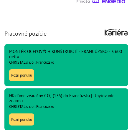
Pracovné pozície
MONTÉR OCEĽOVÝCH KONŠTRUKCIÍ - FRANCÚZSKO - 3 600
netto
CHRISTAL s. r. o., Francúzsko
Pozri ponuku
Hľadáme zváračov CO₂ (135) do Francúzska | Ubytovanie
zdarma
CHRISTAL s. r. o., Francúzsko
Pozri ponuku