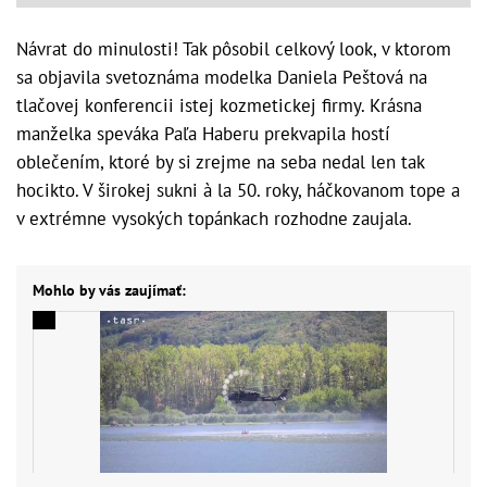
Návrat do minulosti! Tak pôsobil celkový look, v ktorom
sa objavila svetoznáma modelka Daniela Peštová na
tlačovej konferencii istej kozmetickej firmy. Krásna
manželka speváka Paľa Haberu prekvapila hostí
oblečením, ktoré by si zrejme na seba nedal len tak
hocikto. V širokej sukni à la 50. roky, háčkovanom tope a
v extrémne vysokých topánkach rozhodne zaujala.
Mohlo by vás zaujímať: