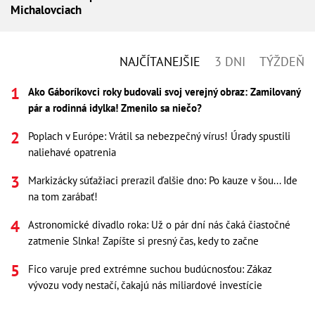
Michalovciach
NAJČÍTANEJŠIE
3 DNI
TÝŽDEŇ
Ako Gáboríkovci roky budovali svoj verejný obraz: Zamilovaný
pár a rodinná idylka! Zmenilo sa niečo?
Poplach v Európe: Vrátil sa nebezpečný vírus! Úrady spustili
naliehavé opatrenia
Markizácky súťažiaci prerazil ďalšie dno: Po kauze v šou... Ide
na tom zarábať!
Astronomické divadlo roka: Už o pár dní nás čaká čiastočné
zatmenie Slnka! Zapíšte si presný čas, kedy to začne
Fico varuje pred extrémne suchou budúcnosťou: Zákaz
vývozu vody nestačí, čakajú nás miliardové investície