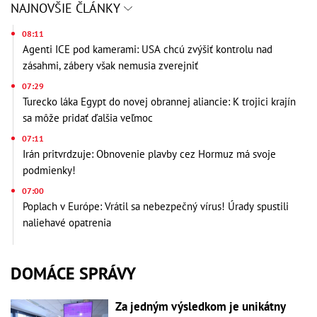
NAJNOVŠIE ČLÁNKY
08:11
Agenti ICE pod kamerami: USA chcú zvýšiť kontrolu nad
zásahmi, zábery však nemusia zverejniť
07:29
Turecko láka Egypt do novej obrannej aliancie: K trojici krajín
sa môže pridať ďalšia veľmoc
07:11
Irán pritvrdzuje: Obnovenie plavby cez Hormuz má svoje
podmienky!
07:00
Poplach v Európe: Vrátil sa nebezpečný vírus! Úrady spustili
naliehavé opatrenia
DOMÁCE SPRÁVY
Za jedným výsledkom je unikátny