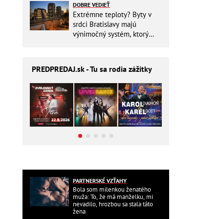
DOBRE VEDIEŤ
Extrémne teploty? Byty v
srdci Bratislavy majú
výnimočný systém, ktorý
ešte aj šetrí náklady
PREDPREDAJ
.sk - Tu sa rodia zážitky
PARTNERSKÉ VZŤAHY
Bola som milenkou ženatého
muža: To, že má manželku, mi
nevadilo, hrozbou sa stala táto
žena