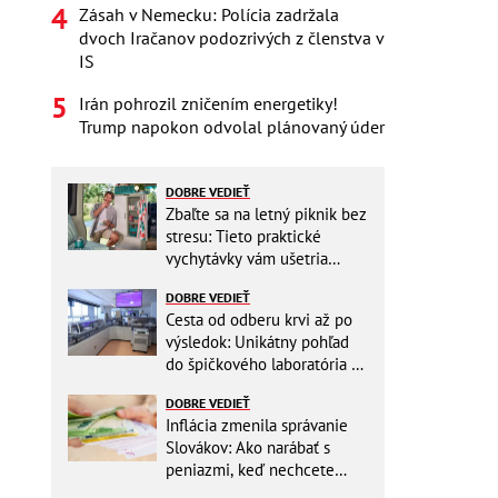
Zásah v Nemecku: Polícia zadržala
dvoch Iračanov podozrivých z členstva v
IS
Irán pohrozil zničením energetiky!
Trump napokon odvolal plánovaný úder
DOBRE VEDIEŤ
Zbaľte sa na letný piknik bez
stresu: Tieto praktické
vychytávky vám ušetria
miesto v batohu!
DOBRE VEDIEŤ
Cesta od odberu krvi až po
výsledok: Unikátny pohľad
do špičkového laboratória na
Slovensku
DOBRE VEDIEŤ
Inflácia zmenila správanie
Slovákov: Ako narábať s
peniazmi, keď nechcete
zbytočne riskovať?