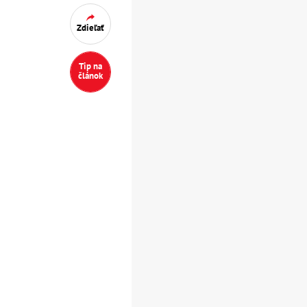
Zdieľať
Tip na
článok