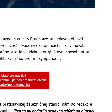
lavnej stanici v Bratislave sa nedávno objavil
zvedavosť u väčšiny okoloidúcich. List venovala
rého stretla vo vlaku a originálnym spôsobom sa
hla zveriť so svojimi sympatiami.
a bratislavskej železničnej stanici nám do redakcie
 zaujal.
„Toto sa mi podarilo nedávno odfotiť na hlavnej