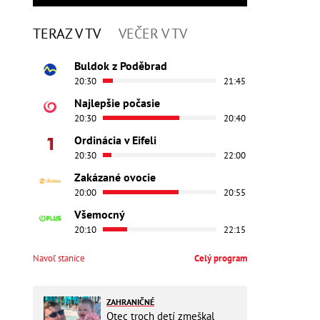
TERAZ V TV
VEČER V TV
Buldok z Poděbrad
20:30
21:45
Najlepšie počasie
20:30
20:40
Ordinácia v Eifeli
20:30
22:00
Zakázané ovocie
20:00
20:55
Všemocný
20:10
22:15
Navoľ stanice
Celý program
ZAHRANIČNÉ
Otec troch detí zmeškal