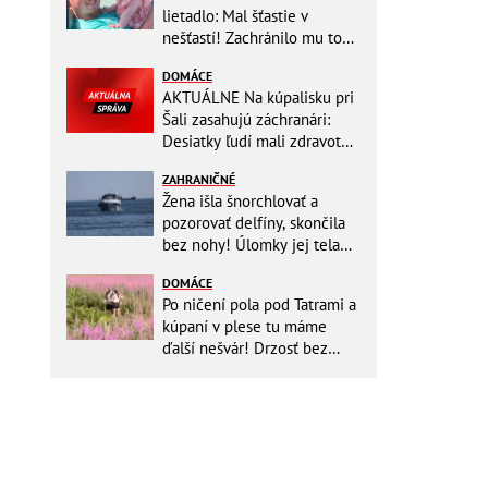
lietadlo: Mal šťastie v
nešťastí! Zachránilo mu to
život
DOMÁCE
AKTUÁLNE Na kúpalisku pri
Šali zasahujú záchranári:
Desiatky ľudí mali zdravotné
ťažkosti!
ZAHRANIČNÉ
Žena išla šnorchlovať a
pozorovať delfíny, skončila
bez nohy! Úlomky jej tela
zostali v mori
DOMÁCE
Po ničení pola pod Tatrami a
kúpaní v plese tu máme
ďalší nešvár! Drzosť bez
hraníc: Dvojica kvôli fotke
vošla do...