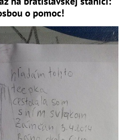
 na bratislavskej stanici:
rosbou o pomoc!