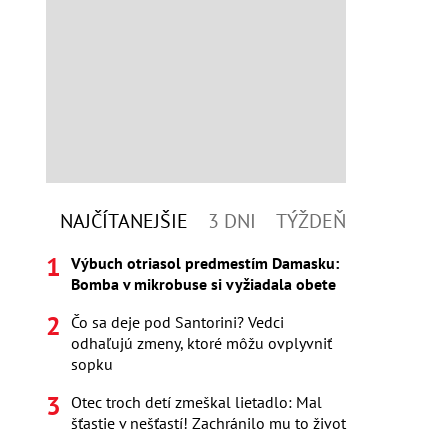
NAJČÍTANEJŠIE
3 DNI
TÝŽDEŇ
Výbuch otriasol predmestím Damasku:
Bomba v mikrobuse si vyžiadala obete
Čo sa deje pod Santorini? Vedci
odhaľujú zmeny, ktoré môžu ovplyvniť
sopku
Otec troch detí zmeškal lietadlo: Mal
šťastie v nešťastí! Zachránilo mu to život