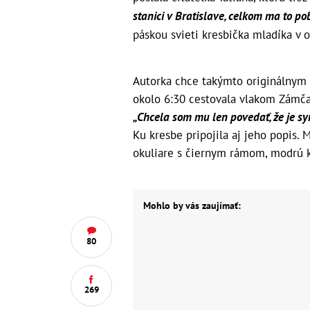
stanici v Bratislave, celkom ma to po
páskou svieti kresbička mladíka v 
Autorka chce takýmto originálnym 
okolo 6:30 cestovala vlakom Zámča
„Chcela som mu len povedať, že je sy
Ku kresbe pripojila aj jeho popis.
okuliare s čiernym rámom, modrú k
Mohlo by vás zaujímať:
80
269