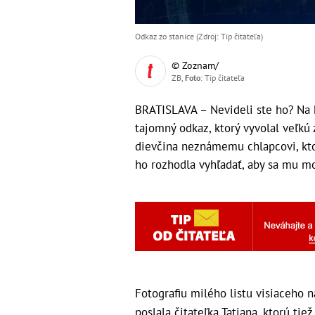
Odkaz zo stanice (Zdroj: Tip čitateľa)
© Zoznam/
ZB,
Foto
: Tip čitateľa
BRATISLAVA – Nevideli ste ho? Na h
tajomný odkaz, ktorý vyvolal veľkú 
dievčina neznámemu chlapcovi, kto
ho rozhodla vyhľadať, aby sa mu mo
Fotografiu milého listu visiaceho n
poslala čitateľka Tatiana, ktorú tiež