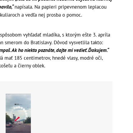
bavilo,“
napísala. Na papieri pripevnenom lepiacou
okuliaroch a vedľa nej prosba o pomoc.
spôsobom vyhľadať mladíka, s ktorým ešte 3. apríla
n smerom do Bratislavy. Dôvod vysvetlila takto:
mpoš. Ak ho niekto poznáte, dajte mi vedieť. Ďakujem.“
 Má mať 185 centimetrov, hnedé vlasy, modré oči,
ošeľu a čierny oblek.