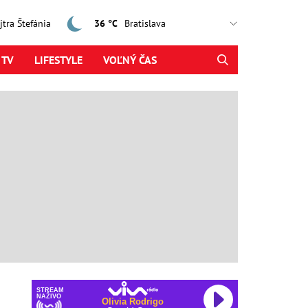
ajtra Štefánia
36 °C
 TV
LIFESTYLE
VOĽNÝ ČAS
STREAM
NAŽIVO
Olivia Rodrigo