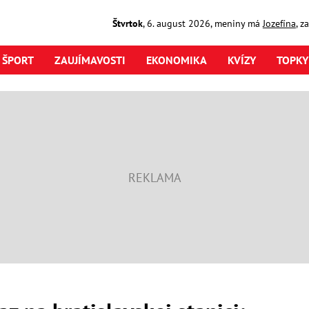
Štvrtok
,
6. august
2026
,
meniny má
Jozefína
, z
ŠPORT
ZAUJÍMAVOSTI
EKONOMIKA
KVÍZY
TOPKY