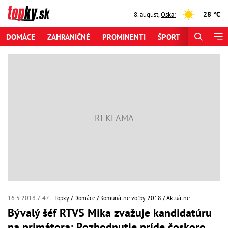
28 °C
8. august
,
Oskar
DOMÁCE
ZAHRANIČNÉ
PROMINENTI
ŠPORT
ZAUJÍMAV
16.5.2018 7:47
Topky
Domáce
Komunálne voľby 2018
Aktuálne
Bývalý šéf RTVS Mika zvažuje kandidatúru
na primátora: Rozhodnutie príde čoskoro