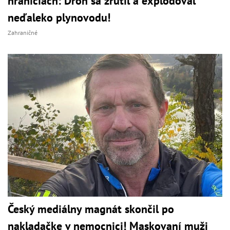
hraniciach: Dron sa zrútil a explodoval
neďaleko plynovodu!
Zahraničné
Český mediálny magnát skončil po
nakladačke v nemocnici! Maskovaní muži