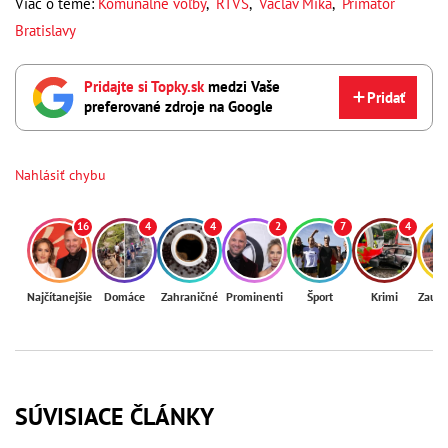
Viac o téme:
Komunálne voľby
,
RTVS
,
Václav Mika
,
Primátor
Bratislavy
Pridajte si Topky.sk
medzi Vaše
Pridať
preferované zdroje na Google
Nahlásiť chybu
16
4
4
2
7
4
Najčítanejšie
Domáce
Zahraničné
Prominenti
Šport
Krimi
Zaují
SÚVISIACE ČLÁNKY