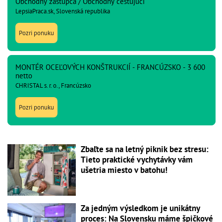
Obchodný zástupca / Obchodný cestujúci
LepsiaPraca.sk, Slovenská republika
Pozri ponuku
MONTÉR OCEĽOVÝCH KONŠTRUKCIÍ - FRANCÚZSKO - 3 600
netto
CHRISTAL s. r. o., Francúzsko
Pozri ponuku
Zbaľte sa na letný piknik bez stresu:
Tieto praktické vychytávky vám
ušetria miesto v batohu!
Za jedným výsledkom je unikátny
proces: Na Slovensku máme špičkové