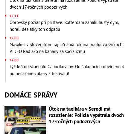
Útok na taxikára v Seredi má rozuzlenie: Polícia vypátrala
dvoch 17-ročných podozrivých
12:11
Obrovský požiar pri prístave: Rotterdam zahalil hustý dym,
horeli desiatky ton odpadu
12:00
Masaker v Slovenskom raji: Známa roklina praská vo švíkoch!
VIDEO Rad ako na banány za socializmu
12:00
Týždeň od škandálu Gáboríkovcov: Od šokujúcich obvinení až
po nečakané zábery z festivalu!
DOMÁCE SPRÁVY
Útok na taxikára v Seredi má
rozuzlenie: Polícia vypátrala dvoch
17-ročných podozrivých