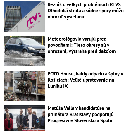
Rezník o veľkých problémoch RTVS:
Dlhodobá strata a súdne spory môžu
ohroziť vysielanie
Meteorológovia varujú pred
povodňami: Tieto okresy sú v
ohrození, výstraha pred dažďom
FOTO Hnusu, haldy odpadu a špiny v
Košiciach: Veľké upratovanie na
Luníku IX
Matúša Valla v kandidatúre na
primátora Bratislavy podporujú
Progresívne Slovensko a Spolu