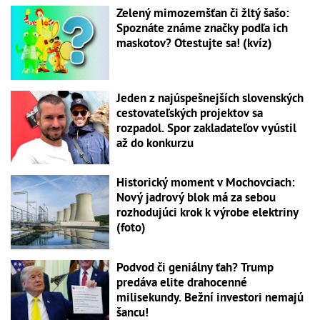
Zelený mimozemšťan či žltý šašo:
Spoznáte známe značky podľa ich
maskotov? Otestujte sa! (kvíz)
Jeden z najúspešnejších slovenských
cestovateľských projektov sa
rozpadol. Spor zakladateľov vyústil
až do konkurzu
Historický moment v Mochovciach:
Nový jadrový blok má za sebou
rozhodujúci krok k výrobe elektriny
(foto)
Podvod či geniálny ťah? Trump
predáva elite drahocenné
milisekundy. Bežní investori nemajú
šancu!