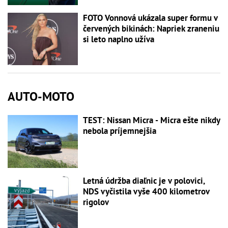
FOTO Vonnová ukázala super formu v
červených bikinách: Napriek zraneniu
si leto naplno užíva
AUTO-MOTO
TEST: Nissan Micra - Micra ešte nikdy
nebola príjemnejšia
Letná údržba diaľnic je v polovici,
NDS vyčistila vyše 400 kilometrov
rigolov