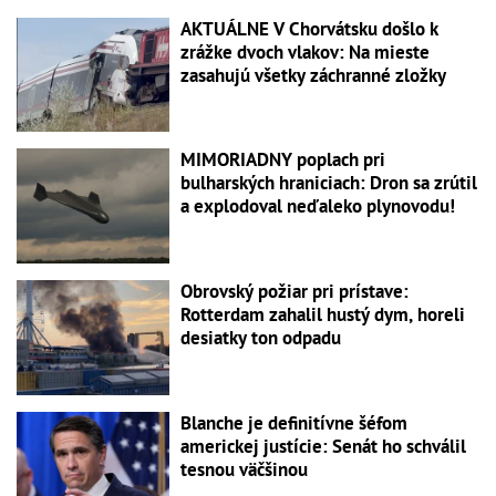
AKTUÁLNE V Chorvátsku došlo k
zrážke dvoch vlakov: Na mieste
zasahujú všetky záchranné zložky
MIMORIADNY poplach pri
bulharských hraniciach: Dron sa zrútil
a explodoval neďaleko plynovodu!
Obrovský požiar pri prístave:
Rotterdam zahalil hustý dym, horeli
desiatky ton odpadu
Blanche je definitívne šéfom
americkej justície: Senát ho schválil
tesnou väčšinou