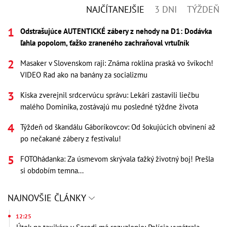
NAJČÍTANEJŠIE
3 DNI
TÝŽDEŇ
Odstrašujúce AUTENTICKÉ zábery z nehody na D1: Dodávka
ľahla popolom, ťažko zraneného zachraňoval vrtuľník
Masaker v Slovenskom raji: Známa roklina praská vo švíkoch!
VIDEO Rad ako na banány za socializmu
Kiska zverejnil srdcervúcu správu: Lekári zastavili liečbu
malého Dominika, zostávajú mu posledné týždne života
Týždeň od škandálu Gáboríkovcov: Od šokujúcich obvinení až
po nečakané zábery z festivalu!
FOTOhádanka: Za úsmevom skrývala ťažký životný boj! Prešla
si obdobím temna...
NAJNOVŠIE ČLÁNKY
12:25