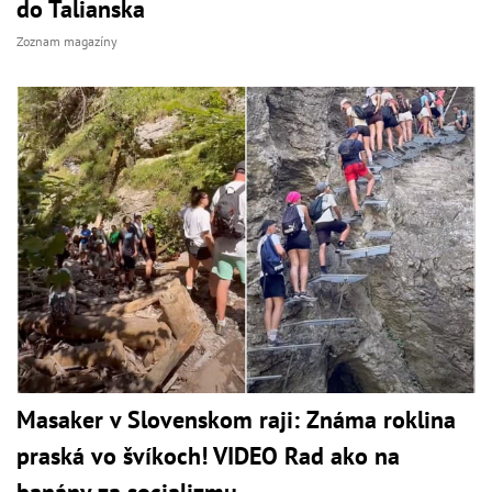
do Talianska
Zoznam magazíny
Masaker v Slovenskom raji: Známa roklina
praská vo švíkoch! VIDEO Rad ako na
banány za socializmu