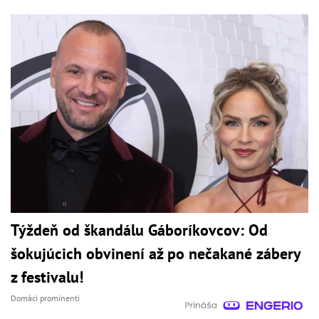
Týždeň od škandálu Gáboríkovcov: Od
šokujúcich obvinení až po nečakané zábery
z festivalu!
Domáci prominenti