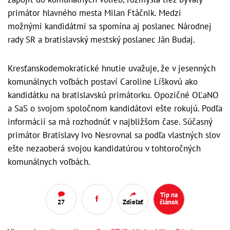
primátor hlavného mesta Milan Ftáčnik. Medzi
možnými kandidátmi sa spomína aj poslanec Národnej
rady SR a bratislavský mestský poslanec Ján Budaj.
Kresťanskodemokratické hnutie uvažuje, že v jesenných
komunálnych voľbách postaví Caroline Líškovú ako
kandidátku na bratislavskú primátorku. Opozičné OĽaNO
a SaS o svojom spoločnom kandidátovi ešte rokujú. Podľa
informácií sa má rozhodnúť v najbližšom čase. Súčasný
primátor Bratislavy Ivo Nesrovnal sa podľa vlastných slov
ešte nezaoberá svojou kandidatúrou v tohtoročných
komunálnych voľbách.
Tip na
27
Zdieľať
článok