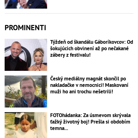
PROMINENTI
Týždeň od škandálu Gáboríkovcov: Od
šokujúcich obvinení až po nečakané
zábery z festivalu!
Český mediálny magnát skončil po
nakladačke v nemocnici! Maskovaní
muži ho ani trochu nešetrili!
FOTOhádanka: Za úsmevom skrývala
ťažký životný boj! Prešla si obdobím
temna...