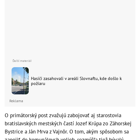
Hasiči zasahovali v areáli Slovnaftu, kde došlo k
požiaru
Reklama
O primátorský post zvažujú zabojovať aj starostovia
bratislavských mestských častí Jozef Krúpa zo Záhorskej
Bystrice a Ján Mrva z Vajnôr. O tom, akým spôsobom sa
zapojiť do komunálnych volieb, rozmýšľa tiež bývalý