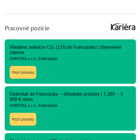
Pracovné pozície
Hľadáme zváračov CO₂ (135) do Francúzska | Ubytovanie
zdarma
CHRISTAL s. r. o., Francúzsko
Pozri ponuku
Elektrikár do Francúzska – dlhodobé projekty | 3 200 – 3
800 € netto
CHRISTAL s. r. o., Francúzsko
Pozri ponuku