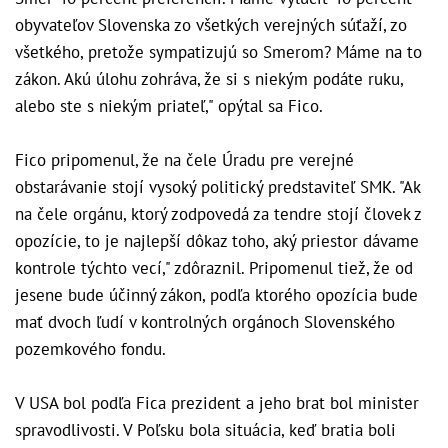
obyvateľov Slovenska zo všetkých verejných súťaží, zo
všetkého, pretože sympatizujú so Smerom? Máme na to
zákon. Akú úlohu zohráva, že si s niekým podáte ruku,
alebo ste s niekým priateľ," opýtal sa Fico.
Fico pripomenul, že na čele Úradu pre verejné
obstarávanie stojí vysoký politický predstaviteľ SMK. "Ak
na čele orgánu, ktorý zodpovedá za tendre stojí človek z
opozície, to je najlepší dôkaz toho, aký priestor dávame
kontrole týchto vecí," zdôraznil. Pripomenul tiež, že od
jesene bude účinný zákon, podľa ktorého opozícia bude
mať dvoch ľudí v kontrolných orgánoch Slovenského
pozemkového fondu.
V USA bol podľa Fica prezident a jeho brat bol minister
spravodlivosti. V Poľsku bola situácia, keď bratia boli