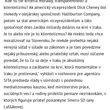
"Kde sú tie kritériá morálky, transparentnosti a
klientelizmu? Ak americký viceprezident Dick Cheney bol
niekedy v olejárskej spoločnosti Halliburton Company,
potom sa stal americkým viceprezidentom a táto
spoločnosť dnes zarába miliardy dolárov na krvi v Iraku.
Je to alebo nie je to klientelizmus? Ak niekto teda chce
moralizovať na Slovensku, že niekde prebehla nejaká
verejná súťaž v súlade so zákonom a je tam povedzme
nejaký príbuzenský, alebo priateľský vzťah, musí súčasne
povedať, že to čo sa deje v Iraku je absolútny
klientelizmus a zarábanie na krvi, ktorá momentálne v
Iraku je prelievaná," vyhlásil v rozhovore pre agentúru
SITA predseda vlády v súvislosti s poslednou
medializovanou kauzou, keď ministerstvo práce,
sociálnych vecí a rodiny pridelilo peniaze neziskovkám, v
ktorých figuruje priateľ poslankyne Smeru-SD Jany
Laššákovej.