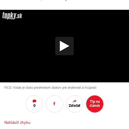
FICO: Vláda je často predmetom útokov pre drobnosti a hlúposti
Tip na
0
Zdieľať
článok
Nahlásiť chybu