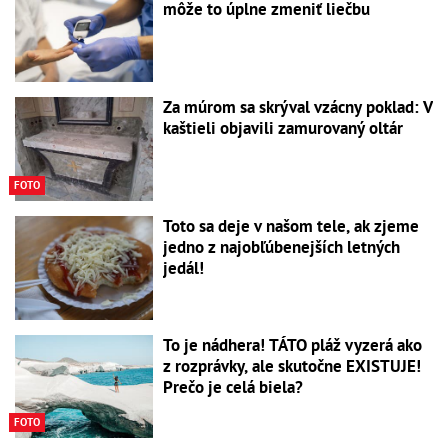
môže to úplne zmeniť liečbu
Za múrom sa skrýval vzácny poklad: V
kaštieli objavili zamurovaný oltár
FOTO
Toto sa deje v našom tele, ak zjeme
jedno z najobľúbenejších letných
jedál!
To je nádhera! TÁTO pláž vyzerá ako
z rozprávky, ale skutočne EXISTUJE!
Prečo je celá biela?
FOTO