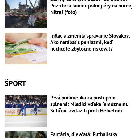
Pozrite si koniec jednej éry na hornej
Nitre! (foto)
Inflácia zmenila správanie Slovákov:
Ako narábať s peniazmi, keď
nechcete zbytočne riskovať?
ŠPORT
Prvá podmienka za postupom
splnená: Mladíci vďaka famóznemu
Seličovi zvíťazili proti Helvétom
Fantázia, dievčatá: Futbalistky