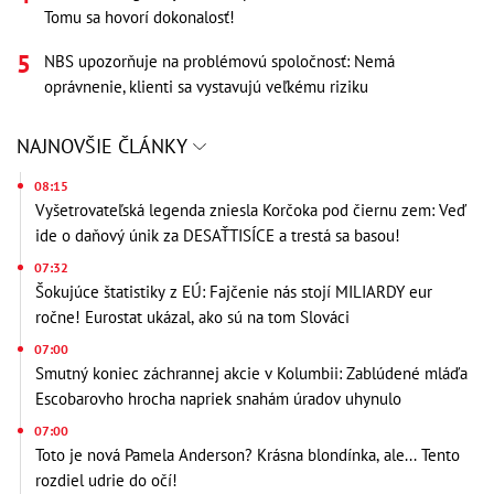
Tomu sa hovorí dokonalosť!
NBS upozorňuje na problémovú spoločnosť: Nemá
oprávnenie, klienti sa vystavujú veľkému riziku
NAJNOVŠIE ČLÁNKY
08:15
Vyšetrovateľská legenda zniesla Korčoka pod čiernu zem: Veď
ide o daňový únik za DESAŤTISÍCE a trestá sa basou!
07:32
Šokujúce štatistiky z EÚ: Fajčenie nás stojí MILIARDY eur
ročne! Eurostat ukázal, ako sú na tom Slováci
07:00
Smutný koniec záchrannej akcie v Kolumbii: Zablúdené mláďa
Escobarovho hrocha napriek snahám úradov uhynulo
07:00
Toto je nová Pamela Anderson? Krásna blondínka, ale... Tento
rozdiel udrie do očí!