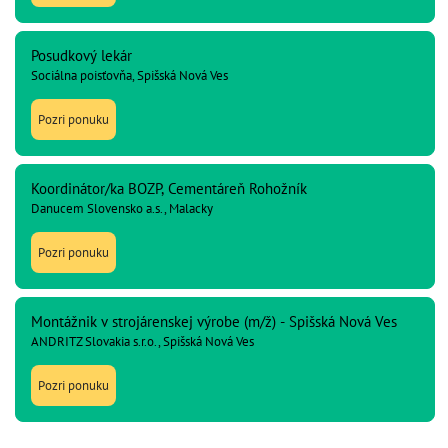
Posudkový lekár
Sociálna poisťovňa, Spišská Nová Ves
Pozri ponuku
Koordinátor/ka BOZP, Cementáreň Rohožník
Danucem Slovensko a.s., Malacky
Pozri ponuku
Montážnik v strojárenskej výrobe (m/ž) - Spišská Nová Ves
ANDRITZ Slovakia s.r.o., Spišská Nová Ves
Pozri ponuku