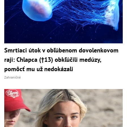
Smrtiaci útok v obľúbenom dovolenkovom
raji: Chlapca (†13) obkľúčili medúzy,
pomôcť mu už nedokázali
Zahraničné