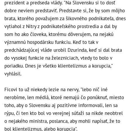
prezident a predseda vlády. "Na Slovensku si to dosť
dobre neviem predstaviť. Predstavte si, že by som môjho
brata, ktorého považujem za šikovného podnikateľa, dnes
vytiahol z Nitry z podnikateľského prostredia a dal by
som ho ako človeka, ktorému dôverujem, na nejakú
významnú hospodársku funkciu. Keď to tak v
predchádzajúcej vláde urobil Dzurinda, keď si dal brata
do vysokej funkcie na železniciach, vtedy to bolo v
poriadku. Dnes je všetko klientelizmus a korupcia,"
vyhlásil.
Ficovi to už niekedy lezie na nervy, "lebo nič iné
nerobíme, len médiá, ktoré nemajú čo ponúknuť, miesto
toho, aby o Slovensku aj pozitívne informovali, len sa
rýpu, či ten kto bol vo verejnej súťaži sa nikde neobtrel
o nejakého ministra, poslanca, aby mohli napísať, že to
bol klientelizmus, alebo korupcia".