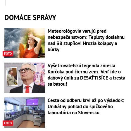
DOMÁCE SPRÁVY
Meteorológovia varujú pred
nebezpečenstvom: Teploty dosiahnu
nad 38 stupňov! Hrozia kolapsy a
búrky
FOTO
Vyšetrovateľská legenda zniesla
Korčoka pod čiernu zem: Veď ide o
daňový únik za DESAŤTISÍCE a trestá
sa basou!
Cesta od odberu krvi až po výsledok:
Unikátny pohľad do špičkového
laboratória na Slovensku
FOTO