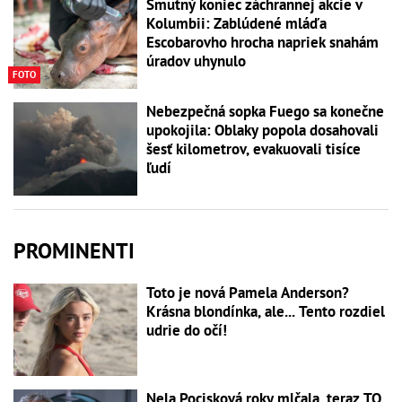
Smutný koniec záchrannej akcie v
Kolumbii: Zablúdené mláďa
Escobarovho hrocha napriek snahám
úradov uhynulo
FOTO
Nebezpečná sopka Fuego sa konečne
upokojila: Oblaky popola dosahovali
šesť kilometrov, evakuovali tisíce
ľudí
PROMINENTI
Toto je nová Pamela Anderson?
Krásna blondínka, ale... Tento rozdiel
udrie do očí!
Nela Pocisková roky mlčala, teraz TO