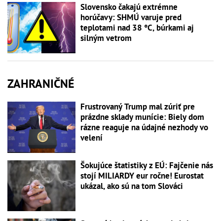
Slovensko čakajú extrémne
horúčavy: SHMÚ varuje pred
teplotami nad 38 °C, búrkami aj
silným vetrom
ZAHRANIČNÉ
Frustrovaný Trump mal zúriť pre
prázdne sklady munície: Biely dom
rázne reaguje na údajné nezhody vo
velení
Šokujúce štatistiky z EÚ: Fajčenie nás
stojí MILIARDY eur ročne! Eurostat
ukázal, ako sú na tom Slováci