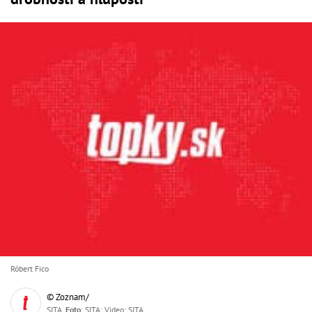
Róbert Fico
© Zoznam/
SITA,
Foto
: SITA; Video: SITA