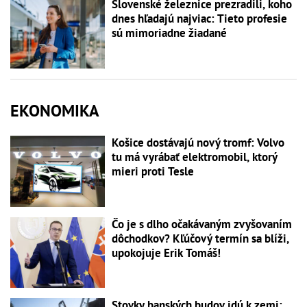
Slovenské železnice prezradili, koho
dnes hľadajú najviac: Tieto profesie
sú mimoriadne žiadané
EKONOMIKA
Košice dostávajú nový tromf: Volvo
tu má vyrábať elektromobil, ktorý
mieri proti Tesle
Čo je s dlho očakávaným zvyšovaním
dôchodkov? Kľúčový termín sa blíži,
upokojuje Erik Tomáš!
Stovky banských budov idú k zemi: