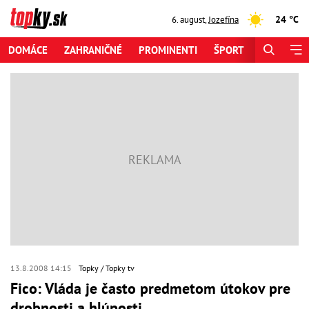
24 °C
6. august
,
Jozefína
DOMÁCE
ZAHRANIČNÉ
PROMINENTI
ŠPORT
ZAUJÍMAV
13.8.2008 14:15
Topky
Topky tv
Fico: Vláda je často predmetom útokov pre
drobnosti a hlúposti