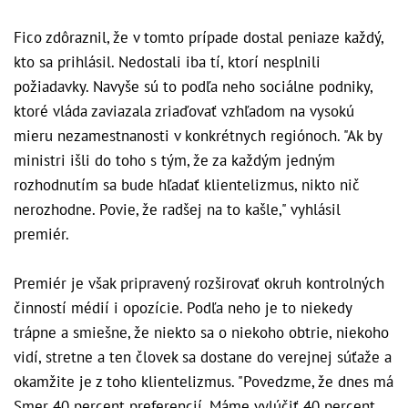
Fico zdôraznil, že v tomto prípade dostal peniaze každý,
kto sa prihlásil. Nedostali iba tí, ktorí nesplnili
požiadavky. Navyše sú to podľa neho sociálne podniky,
ktoré vláda zaviazala zriaďovať vzhľadom na vysokú
mieru nezamestnanosti v konkrétnych regiónoch. "Ak by
ministri išli do toho s tým, že za každým jedným
rozhodnutím sa bude hľadať klientelizmus, nikto nič
nerozhodne. Povie, že radšej na to kašle," vyhlásil
premiér.
Premiér je však pripravený rozširovať okruh kontrolných
činností médií i opozície. Podľa neho je to niekedy
trápne a smiešne, že niekto sa o niekoho obtrie, niekoho
vidí, stretne a ten človek sa dostane do verejnej súťaže a
okamžite je z toho klientelizmus. "Povedzme, že dnes má
Smer 40 percent preferencií. Máme vylúčiť 40 percent