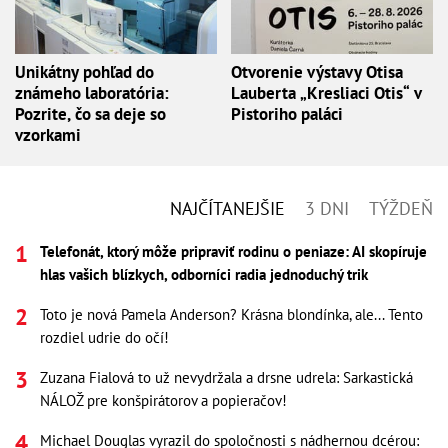
Unikátny pohľad do
Otvorenie výstavy Otisa
známeho laboratória:
Lauberta „Kresliaci Otis“ v
Pozrite, čo sa deje so
Pistoriho paláci
vzorkami
NAJČÍTANEJŠIE
3 DNI
TÝŽDEŇ
Telefonát, ktorý môže pripraviť rodinu o peniaze: AI skopíruje
hlas vašich blízkych, odborníci radia jednoduchý trik
Toto je nová Pamela Anderson? Krásna blondínka, ale... Tento
rozdiel udrie do očí!
Zuzana Fialová to už nevydržala a drsne udrela: Sarkastická
NÁLOŽ pre konšpirátorov a popieračov!
Michael Douglas vyrazil do spoločnosti s nádhernou dcérou: