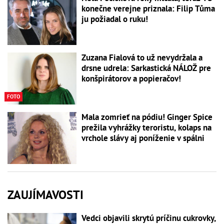
konečne verejne priznala: Filip Tůma
ju požiadal o ruku!
Zuzana Fialová to už nevydržala a
drsne udrela: Sarkastická NÁLOŽ pre
konšpirátorov a popieračov!
FOTO
Mala zomrieť na pódiu! Ginger Spice
prežila vyhrážky teroristu, kolaps na
vrchole slávy aj poníženie v spálni
ZAUJÍMAVOSTI
Vedci objavili skrytú príčinu cukrovky,