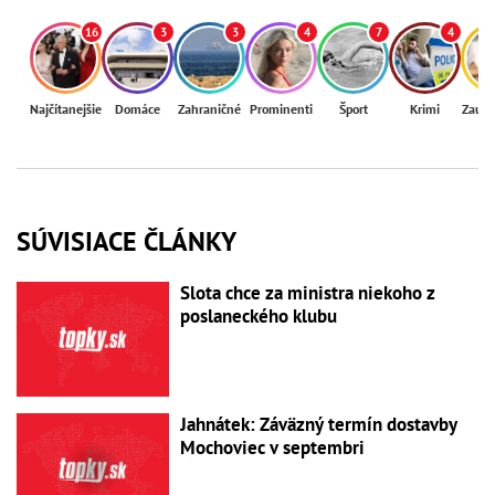
16
3
3
4
7
4
Najčítanejšie
Domáce
Zahraničné
Prominenti
Šport
Krimi
Zaují
SÚVISIACE ČLÁNKY
Slota chce za ministra niekoho z
poslaneckého klubu
Jahnátek: Záväzný termín dostavby
Mochoviec v septembri