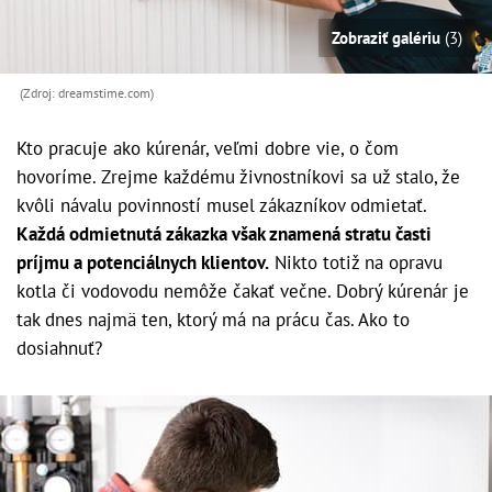
Zobraziť galériu
(3)
(Zdroj: dreamstime.com)
Kto pracuje ako kúrenár, veľmi dobre vie, o čom
hovoríme. Zrejme každému živnostníkovi sa už stalo, že
kvôli návalu povinností musel zákazníkov odmietať.
Každá odmietnutá zákazka však znamená stratu časti
príjmu a potenciálnych klientov.
Nikto totiž na opravu
kotla či vodovodu nemôže čakať večne. Dobrý kúrenár je
tak dnes najmä ten, ktorý má na prácu čas. Ako to
dosiahnuť?