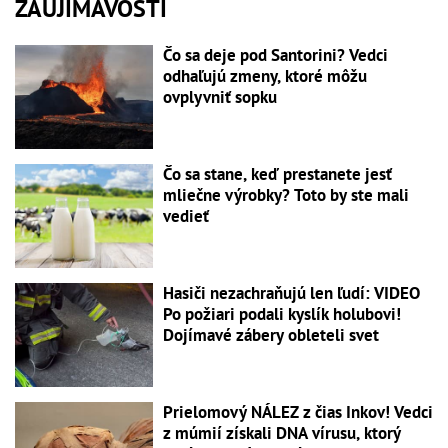
ZAUJÍMAVOSTI
Čo sa deje pod Santorini? Vedci
odhaľujú zmeny, ktoré môžu
ovplyvniť sopku
Čo sa stane, keď prestanete jesť
mliečne výrobky? Toto by ste mali
vedieť
Hasiči nezachraňujú len ľudí: VIDEO
Po požiari podali kyslík holubovi!
Dojímavé zábery obleteli svet
Prielomový NÁLEZ z čias Inkov! Vedci
z múmií získali DNA vírusu, ktorý