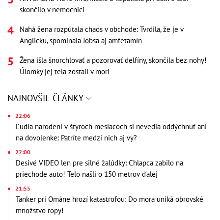
skončilo v nemocnici
Nahá žena rozpútala chaos v obchode: Tvrdila, že je v
Anglicku, spomínala Jobsa aj amfetamín
Žena išla šnorchlovať a pozorovať delfíny, skončila bez nohy!
Úlomky jej tela zostali v mori
NAJNOVŠIE ČLÁNKY
22:06
Ľudia narodení v štyroch mesiacoch si nevedia oddýchnuť ani
na dovolenke: Patríte medzi nich aj vy?
22:00
Desivé VIDEO len pre silné žalúdky: Chlapca zabilo na
priechode auto! Telo našli o 150 metrov ďalej
21:55
Tanker pri Ománe hrozí katastrofou: Do mora uniká obrovské
množstvo ropy!