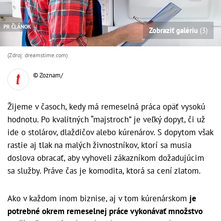
PR ČLÁNOK
Zobraziť galériu
(3)
(Zdroj: dreamstime.com)
© Zoznam/
Žijeme v časoch, kedy má remeselná práca opäť vysokú
hodnotu. Po kvalitných “majstroch” je veľký dopyt, či už
ide o stolárov, dlaždičov alebo kúrenárov. S dopytom však
rastie aj tlak na malých živnostníkov, ktorí sa musia
doslova obracať, aby vyhoveli zákazníkom dožadujúcim
sa služby. Práve čas je komodita, ktorá sa cení zlatom.
Ako v každom inom biznise, aj v tom kúrenárskom
je
potrebné okrem remeselnej práce vykonávať množstvo