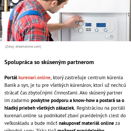
(Zdroj: dreamstime.com)
Spolupráca so skúseným partnerom
Portál
kurenari
.online
, ktorý zastrešuje centrum kúrenia
Banik a syn, je tu pre všetkých kúrenárov, ktorí už nechcú
strácať čas zbytočnými činnosťami. Ako skúsený partner
im zadarmo
poskytne podporu a know-how a postará sa o
hladký priebeh všetkých zákaziek.
Registráciou na portáli
kurenari.online sa podnikateľ zbaví pravidelných ciest do
veľkoskladu a bude môcť
nakupovať materiál online
za
výhodné ceny. Získa tiež
možnosť pravidelného