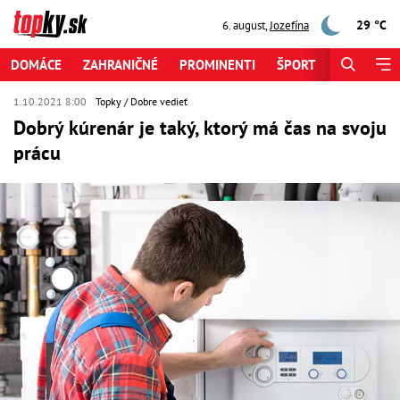
29 °C
6. august
,
Jozefína
DOMÁCE
ZAHRANIČNÉ
PROMINENTI
ŠPORT
ZAUJÍMAV
1.10.2021 8:00
Topky
Dobre vedieť
Dobrý kúrenár je taký, ktorý má čas na svoju
prácu