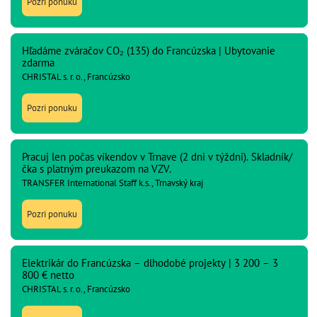
Pozri ponuku
Hľadáme zváračov CO₂ (135) do Francúzska | Ubytovanie
zdarma
CHRISTAL s. r. o., Francúzsko
Pozri ponuku
Pracuj len počas víkendov v Trnave (2 dni v týždni). Skladník/
čka s platným preukazom na VZV.
TRANSFER International Staff k.s., Trnavský kraj
Pozri ponuku
Elektrikár do Francúzska – dlhodobé projekty | 3 200 – 3
800 € netto
CHRISTAL s. r. o., Francúzsko