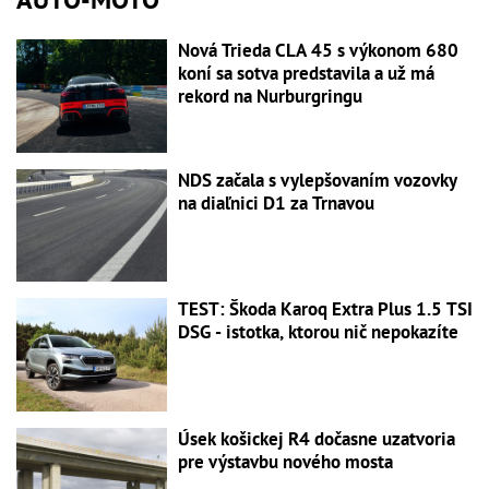
Nová Trieda CLA 45 s výkonom 680
koní sa sotva predstavila a už má
rekord na Nurburgringu
NDS začala s vylepšovaním vozovky
na diaľnici D1 za Trnavou
TEST: Škoda Karoq Extra Plus 1.5 TSI
DSG - istotka, ktorou nič nepokazíte
Úsek košickej R4 dočasne uzatvoria
pre výstavbu nového mosta