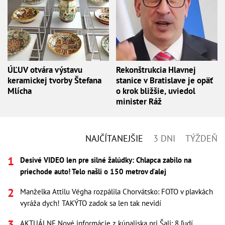
ÚĽUV otvára výstavu
Rekonštrukcia Hlavnej
keramickej tvorby Štefana
stanice v Bratislave je opäť
Mlícha
o krok bližšie, uviedol
minister Ráž
NAJČÍTANEJŠIE
3 DNI
TÝŽDEŇ
Desivé VIDEO len pre silné žalúdky: Chlapca zabilo na
priechode auto! Telo našli o 150 metrov ďalej
Manželka Attilu Végha rozpálila Chorvátsko: FOTO v plavkách
vyráža dych! TAKÝTO zadok sa len tak nevidí
AKTUÁLNE Nové informácie z kúpaliska pri Šali: 8 ľudí