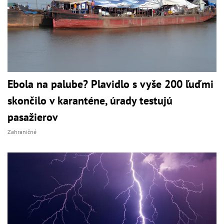
Ebola na palube? Plavidlo s vyše 200 ľuďmi
skončilo v karanténe, úrady testujú
pasažierov
Zahraničné