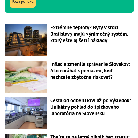
Pozri ponuku
Extrémne teploty? Byty v srdci
Bratislavy majú výnimočný systém,
ktorý ešte aj šetrí náklady
Inflácia zmenila správanie Slovákov:
Ako narábať s peniazmi, keď
nechcete zbytočne riskovať?
Cesta od odberu krvi až po výsledok:
Unikátny pohľad do špičkového
laboratória na Slovensku
Zbaľte sa na letný piknik bez stresu: