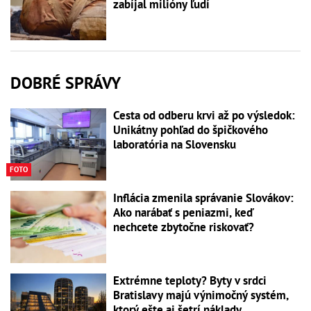
zabíjal milióny ľudí
DOBRÉ SPRÁVY
Cesta od odberu krvi až po výsledok:
Unikátny pohľad do špičkového
laboratória na Slovensku
FOTO
Inflácia zmenila správanie Slovákov:
Ako narábať s peniazmi, keď
nechcete zbytočne riskovať?
Extrémne teploty? Byty v srdci
Bratislavy majú výnimočný systém,
ktorý ešte aj šetrí náklady