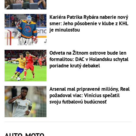
Kariéra Patrika Rybára naberie nový
smer: Jeho pôsobenie v klube z KHL
je minulosťou
Odveta na Žitnom ostrove bude len
formalitou: DAC v Holandsku schytal
poriadne krutý debakel
Arsenal mal pripravené milióny, Real
požadoval viac: Vinícius spečatil
svoju futbalovú budúcnosť
AUTO-MOTO