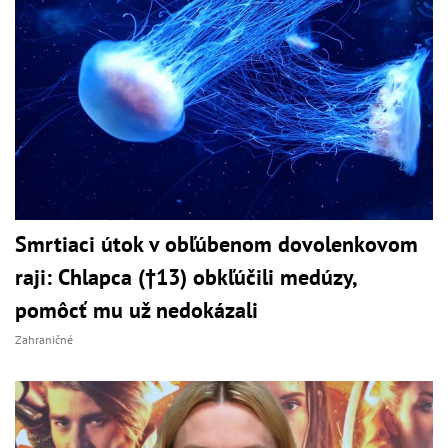
Smrtiaci útok v obľúbenom dovolenkovom
raji: Chlapca (†13) obkľúčili medúzy,
pomôcť mu už nedokázali
Zahraničné