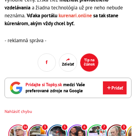
vzdelávania
a žiadna technológia už pre neho nebude
neznáma.
Vďaka portálu
kurenari.online
sa tak stane
kúrenárom, akým vždy chcel byť.
- reklamná správa -
Tip na
Zdieľať
článok
Pridajte si Topky.sk
medzi Vaše
Pridať
preferované zdroje na Google
Nahlásiť chybu
16
3
5
6
7
3