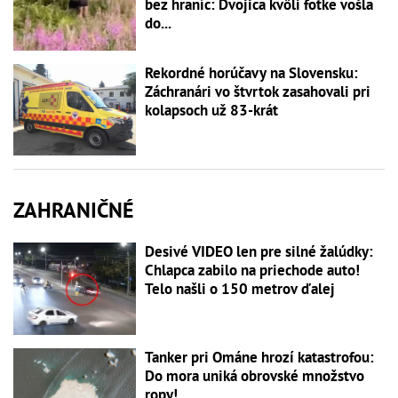
bez hraníc: Dvojica kvôli fotke vošla
do...
Rekordné horúčavy na Slovensku:
Záchranári vo štvrtok zasahovali pri
kolapsoch už 83-krát
ZAHRANIČNÉ
Desivé VIDEO len pre silné žalúdky:
Chlapca zabilo na priechode auto!
Telo našli o 150 metrov ďalej
Tanker pri Ománe hrozí katastrofou:
Do mora uniká obrovské množstvo
ropy!