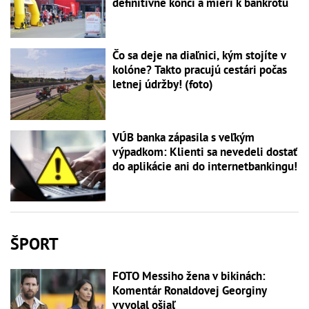
definitívne končí a mieri k bankrotu
Čo sa deje na diaľnici, kým stojíte v
kolóne? Takto pracujú cestári počas
letnej údržby! (foto)
VÚB banka zápasila s veľkým
výpadkom: Klienti sa nevedeli dostať
do aplikácie ani do internetbankingu!
ŠPORT
FOTO Messiho žena v bikinách:
Komentár Ronaldovej Georginy
vyvolal ošiaľ