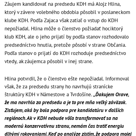
Záujem kandidovať na predsedu KDH má Alojz Hlina,
ktorý v závere volebného obdobia pôsobil v poslaneckom
klube KDH. Podľa Zajaca však zatiaľ o vstup do KDH
nepožiadal. Hlina môže o členstvo požiadať hociktorý
klub KDH, ale o jeho prijatí by podľa stanov rozhodovalo
predsedníctvo hnutia, pretože pôsobí v strane Občania.
Podľa stanov o prijatí do KDH rozhoduje predsedníctvo
vtedy, ak záujemca pôsobil v inej strane.
Hlina potvrdil, že o členstvo ešte nepožiadal. Informoval
však, že za predsedu strany ho navrhujú stranícke
štruktúry KDH v Námestove a Tvrdošíne.
„Ďakujem Orave,
že ma navrhla za predsedu a je to pre mňa veľký záväzok.
Zisťujem, aká by bola podpora pre kandidatúru v ďalších
regiónoch. Ak v KDH nebude vôľa transformovať sa na
modernú konzervatívnu stranu, nemám čas tratiť energiu
dlhými rokovaniami. Keď po analýze zistím, že podpora mojej