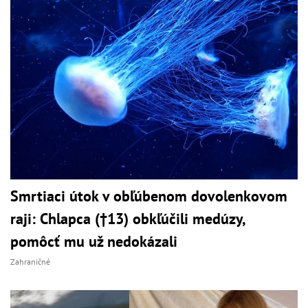
Smrtiaci útok v obľúbenom dovolenkovom
raji: Chlapca (†13) obkľúčili medúzy,
pomôcť mu už nedokázali
Zahraničné