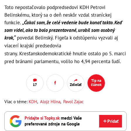
Toto nepostačovalo podpredsedovi KDH Petrovi
Belinskému, ktorý sa o deň neskôr vzdal straníckej
funkcie.
„Čakal som, že celé vedenie bude konať takto. Keď
som videl, ako to bolo prezentované, urobil som osobný
krok,“
povedal Belinský.
Figeľa k odstúpeniu vyzvali aj
viacerí krajskí predsedovia
strany.
Kresťanskodemokratické hnutie ostalo po 5. marci
pred bránami parlamentu, volilo ho 4,94 percenta ľudí.
Tip na
17
Zdieľať
článok
Viac o téme:
KDH
,
Alojz Hlina
,
Pavol Zajac
Pridajte si Topky.sk
medzi Vaše
Pridať
preferované zdroje na Google