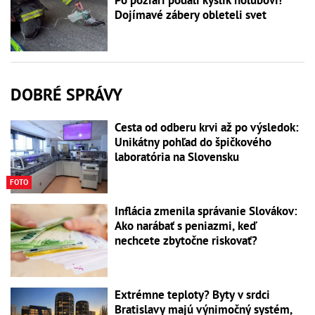
Po požiari podali kyslík holubovi!
Dojímavé zábery obleteli svet
DOBRÉ SPRÁVY
Cesta od odberu krvi až po výsledok:
Unikátny pohľad do špičkového
laboratória na Slovensku
FOTO
Inflácia zmenila správanie Slovákov:
Ako narábať s peniazmi, keď
nechcete zbytočne riskovať?
Extrémne teploty? Byty v srdci
Bratislavy majú výnimočný systém,