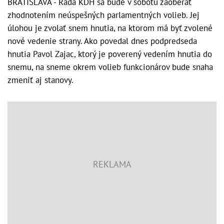
BRATISLAVA - Rada KDH sa bude v sobotu zaoberať
zhodnotením neúspešných parlamentných volieb. Jej
úlohou je zvolať snem hnutia, na ktorom má byť zvolené
nové vedenie strany. Ako povedal dnes podpredseda
hnutia Pavol Zajac, ktorý je poverený vedením hnutia do
snemu, na sneme okrem volieb funkcionárov bude snaha
zmeniť aj stanovy.