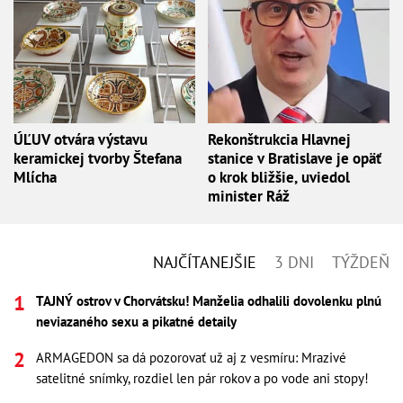
ÚĽUV otvára výstavu
Rekonštrukcia Hlavnej
keramickej tvorby Štefana
stanice v Bratislave je opäť
Mlícha
o krok bližšie, uviedol
minister Ráž
NAJČÍTANEJŠIE
3 DNI
TÝŽDEŇ
TAJNÝ ostrov v Chorvátsku! Manželia odhalili dovolenku plnú
neviazaného sexu a pikatné detaily
ARMAGEDON sa dá pozorovať už aj z vesmíru: Mrazivé
satelitné snímky, rozdiel len pár rokov a po vode ani stopy!