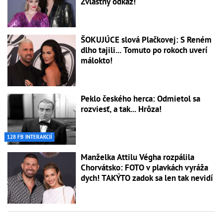
Zvláštny odkaz!
ŠOKUJÚCE slová Plačkovej: S Reném
dlho tajili... Tomuto po rokoch uverí
málokto!
Peklo českého herca: Odmietol sa
rozviesť, a tak... Hrôza!
128 FB INTERAKCIÍ
Manželka Attilu Végha rozpálila
Chorvátsko: FOTO v plavkách vyráža
dych! TAKÝTO zadok sa len tak nevidí