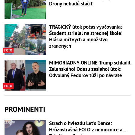
Drony nebudú stačiť
TRAGICKÝ útok počas vyučovania:
Študent strieľal na strednej škole!
Hlásia mŕtvych a množstvo
zranených
FOTO
MIMORIADNY ONLINE Trump schladil
Zelenského! Odesu zasiahol útok:
Odvolaný Fedorov túži po návrate
FOTO
PROMINENTI
Strach o hviezdu Let's Dance:
Hrôzostrašná FOTO z nemocnice a...