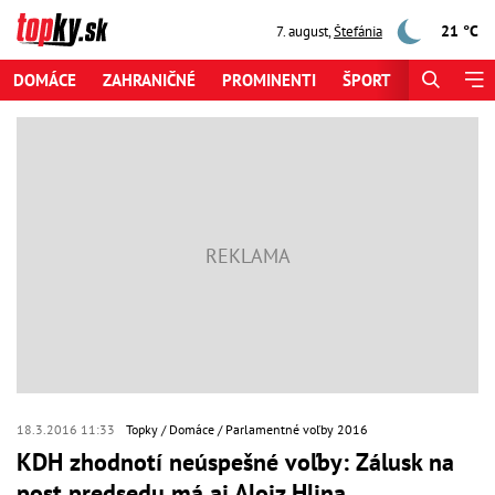
21 °C
7. august
,
Štefánia
DOMÁCE
ZAHRANIČNÉ
PROMINENTI
ŠPORT
ZAUJÍMAV
18.3.2016 11:33
Topky
Domáce
Parlamentné voľby 2016
KDH zhodnotí neúspešné voľby: Zálusk na
post predsedu má aj Alojz Hlina