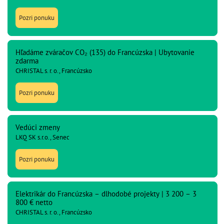
Pozri ponuku
Hľadáme zváračov CO₂ (135) do Francúzska | Ubytovanie
zdarma
CHRISTAL s. r. o., Francúzsko
Pozri ponuku
Vedúci zmeny
LKQ SK s.r.o., Senec
Pozri ponuku
Elektrikár do Francúzska – dlhodobé projekty | 3 200 – 3
800 € netto
CHRISTAL s. r. o., Francúzsko