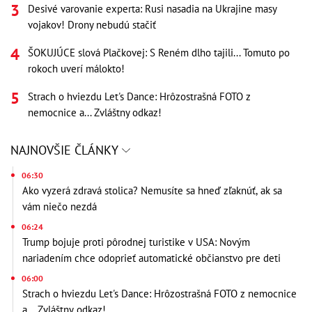
Desivé varovanie experta: Rusi nasadia na Ukrajine masy
vojakov! Drony nebudú stačiť
ŠOKUJÚCE slová Plačkovej: S Reném dlho tajili... Tomuto po
rokoch uverí málokto!
Strach o hviezdu Let's Dance: Hrôzostrašná FOTO z
nemocnice a... Zvláštny odkaz!
NAJNOVŠIE ČLÁNKY
06:30
Ako vyzerá zdravá stolica? Nemusíte sa hneď zľaknúť, ak sa
vám niečo nezdá
06:24
Trump bojuje proti pôrodnej turistike v USA: Novým
nariadením chce odoprieť automatické občianstvo pre deti
06:00
Strach o hviezdu Let's Dance: Hrôzostrašná FOTO z nemocnice
a... Zvláštny odkaz!