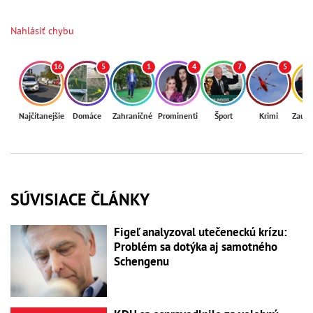
Nahlásiť chybu
16
5
1
4
7
5
Najčítanejšie
Domáce
Zahraničné
Prominenti
Šport
Krimi
Zaují
SÚVISIACE ČLÁNKY
Figeľ analyzoval utečeneckú krízu:
Problém sa dotýka aj samotného
Schengenu