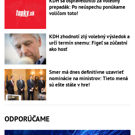
KDH sa ospravedlnilo za volebný
prepadák: Po neúspechu ponúkame
voličom toto!
KDH zhodnotí zlý volebný výsledok a
určí termín snemu: Figeľ sa zúčastní
ako hosť
Smer má dnes definitívne uzavrieť
nominácie na ministrov: Tieto mená
sú ešte stále v hre!
ODPORÚČAME