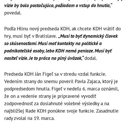
vízie by bola postačujúca, požiadam o vstup do hnutia,“
povedal.
Podľa Hlinu nový predseda KDH, ak chcete KDH vrátiť do
hry, musí byť v Bratislave.
„Musí to byť dynamický človek
so skúsenosťami. Musí mať kontakty na politické a
podnikateľské osoby, lebo KDH nemá peniaze. Musí byť
nositeľ vízie. Je to práca na plný úväzok,“
dodal.
Predseda KDH Ján Figeľ sa v stredu vzdal funkcie.
Vedením strany do snemu poveril Pavla Zajaca, ktorý je
podpredsedom hnutia. Figeľ v nedeľu 6. marca oznámil,
že on a vedenie strany je pripravené vyvodiť
zodpovednosť za dosiahnuté volebné výsledky a na
najbližšej Rade KDH ponúkne svoje funkcie. Zasadnutie
rady zvolal na 19. marca.