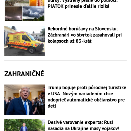
PIATOK prinesie ďalšie riziká
Rekordné horúčavy na Slovensku:
Záchranári vo štvrtok zasahovali pri
kolapsoch už 83-krát
ZAHRANIČNÉ
Trump bojuje proti pôrodnej turistike
v USA: Novým nariadením chce
odoprieť automatické občianstvo pre
deti
Desivé varovanie experta: Rusi
nasadia na Ukrajine masy vojakov!