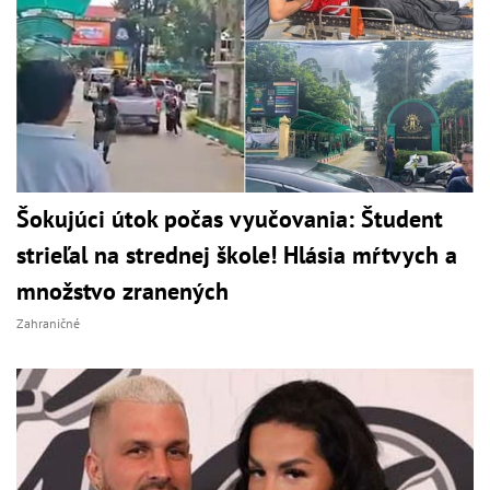
Šokujúci útok počas vyučovania: Študent
strieľal na strednej škole! Hlásia mŕtvych a
množstvo zranených
Zahraničné