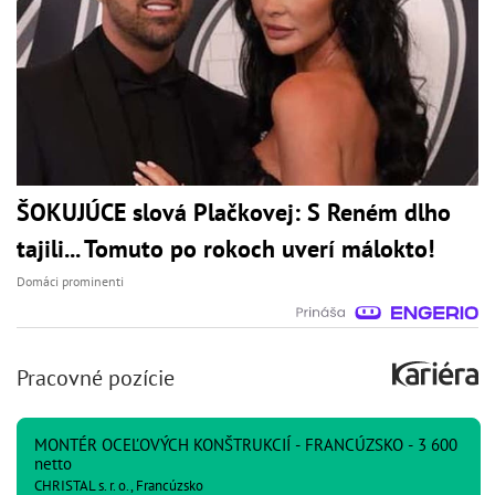
ŠOKUJÚCE slová Plačkovej: S Reném dlho
tajili... Tomuto po rokoch uverí málokto!
Domáci prominenti
Pracovné pozície
MONTÉR OCEĽOVÝCH KONŠTRUKCIÍ - FRANCÚZSKO - 3 600
netto
CHRISTAL s. r. o., Francúzsko