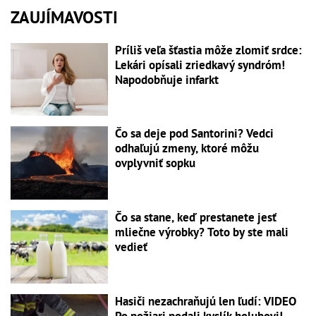
ZAUJÍMAVOSTI
Príliš veľa šťastia môže zlomiť srdce:
Lekári opísali zriedkavý syndróm!
Napodobňuje infarkt
Čo sa deje pod Santorini? Vedci
odhaľujú zmeny, ktoré môžu
ovplyvniť sopku
Čo sa stane, keď prestanete jesť
mliečne výrobky? Toto by ste mali
vedieť
Hasiči nezachraňujú len ľudí: VIDEO