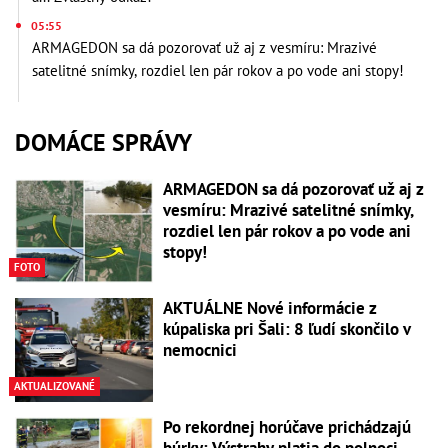
05:55
ARMAGEDON sa dá pozorovať už aj z vesmíru: Mrazivé
satelitné snímky, rozdiel len pár rokov a po vode ani stopy!
DOMÁCE SPRÁVY
ARMAGEDON sa dá pozorovať už aj z
vesmíru: Mrazivé satelitné snímky,
rozdiel len pár rokov a po vode ani
stopy!
FOTO
AKTUÁLNE Nové informácie z
kúpaliska pri Šali: 8 ľudí skončilo v
nemocnici
AKTUALIZOVANÉ
Po rekordnej horúčave prichádzajú
búrky: Výstrahy platia do polnoci,