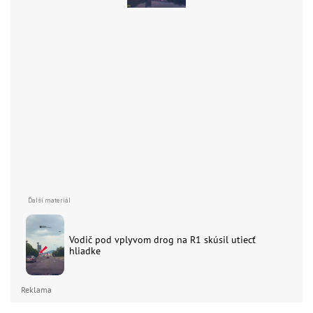
Vodič pod vplyvom drog na R1 skúsil utiecť
hliadke
Reklama