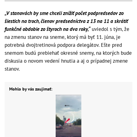
„V stanovách by sme chceli znížiť počet podpredsedov zo
šiestich na troch, členov predsedníctva z 13 na 11 a skrátiť
funkčné obdobie zo štyroch na dva roky,“
uviedol s tým, že
na zmenu stanov na sneme, ktorý má byť 11. júna, je
potrebná dvojtretinová podpora delegátov. Ešte pred
snemom budú prebiehať okresné snemy, na ktorých bude
diskusia o novom vedení hnutia a aj o prípadnej zmene
stanov.
Mohlo by vás zaujímať: