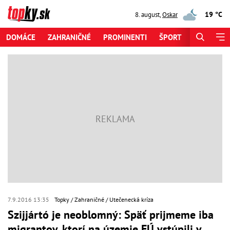
19 °C
8. august
,
Oskar
DOMÁCE
ZAHRANIČNÉ
PROMINENTI
ŠPORT
ZAUJÍMAV
7.9.2016 13:35
Topky
Zahraničné
Utečenecká kríza
Szijjártó je neoblomný: Späť prijmeme iba
migrantov, ktorí na územie EÚ vstúpili v