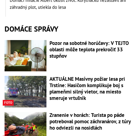
Domáci miláčik Albert okúsil život: Korytnačku nezastavil ani
záhradný plot, utiekla do lesa
DOMÁCE SPRÁVY
Pozor na sobotné horúčavy: V TEJTO
oblasti môže teplota prekročiť 33
stupňov
AKTUÁLNE Masívny požiar lesa pri
Trstíne: Hasičom komplikuje boj s
plameňmi silný vietor, na miesto
smeruje vrtuľník
FOTO
Zranenie v horách: Turista po páde
potreboval pomoc záchranárov, z túry
ho odviezli na nosidlách