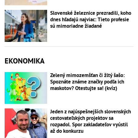
Slovenské železnice prezradili, koho
dnes hľadajú najviac: Tieto profesie
sú mimoriadne žiadané
EKONOMIKA
Zelený mimozemšťan či žltý šašo:
Spoznáte známe značky podľa ich
maskotov? Otestujte sa! (kvíz)
Jeden z najúspešnejších slovenských
cestovateľských projektov sa
rozpadol. Spor zakladateľov vyústil
až do konkurzu