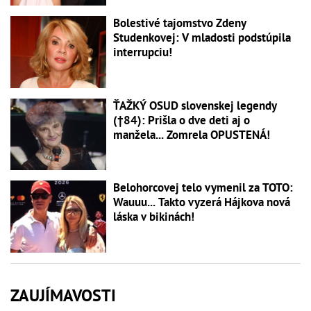
Bolestivé tajomstvo Zdeny
Studenkovej: V mladosti podstúpila
interrupciu!
ŤAŽKÝ OSUD slovenskej legendy
(†84): Prišla o dve deti aj o
manžela... Zomrela OPUSTENÁ!
Belohorcovej telo vymenil za TOTO:
Wauuu... Takto vyzerá Hájkova nová
láska v bikinách!
ZAUJÍMAVOSTI