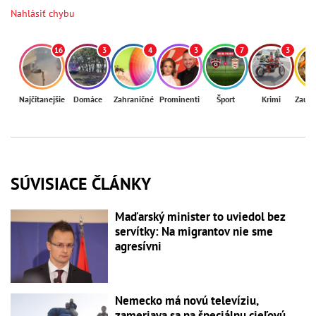
Nahlásiť chybu
16
3
4
3
7
3
Najčítanejšie
Domáce
Zahraničné
Prominenti
Šport
Krimi
Zaují
SÚVISIACE ČLÁNKY
Maďarský minister to uviedol bez
servítky: Na migrantov nie sme
agresívni
Nemecko má novú televíziu,
zameriava sa na špeciálnu cieľovú