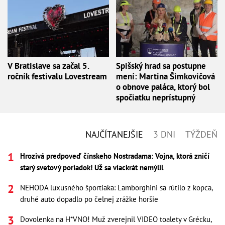
V Bratislave sa začal 5.
Spišský hrad sa postupne
ročník festivalu Lovestream
mení: Martina Šimkovičová
o obnove paláca, ktorý bol
spočiatku neprístupný
NAJČÍTANEJŠIE
3 DNI
TÝŽDEŇ
Hrozivá predpoveď čínskeho Nostradama: Vojna, ktorá zničí
starý svetový poriadok! Už sa viackrát nemýlil
NEHODA luxusného športiaka: Lamborghini sa rútilo z kopca,
druhé auto dopadlo po čelnej zrážke horšie
Dovolenka na H*VNO! Muž zverejnil VIDEO toalety v Grécku,