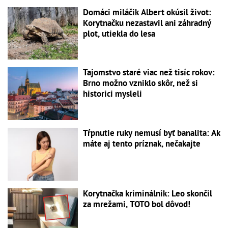
Domáci miláčik Albert okúsil život:
Korytnačku nezastavil ani záhradný
plot, utiekla do lesa
Tajomstvo staré viac než tisíc rokov:
Brno možno vzniklo skôr, než si
historici mysleli
Tŕpnutie ruky nemusí byť banalita: Ak
máte aj tento príznak, nečakajte
Korytnačka kriminálnik: Leo skončil
za mrežami, TOTO bol dôvod!