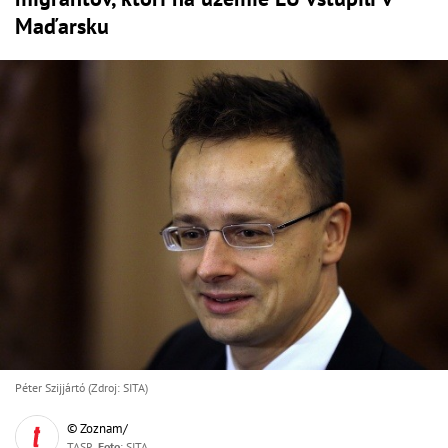
Maďarsku
Péter Szijjártó (Zdroj: SITA)
© Zoznam/
TASR,
Foto
: SITA