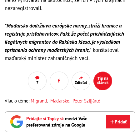
neho vyhovárať na skutočnosť, že ich v tých krajinách
nezaregistrovali.
"Maďarsko dodržiava európske normy, stráži hranice a
registruje prisťahovalcov. Fakt, že počet prichádzajúcich
ilegálnych migrantov do Rakúska klesá, je výsledkom
sprísnenia ochrany maďarských hraníc,"
konštatoval
maďarský minister zahraničných vecí.
Tip na
7
Zdieľať
článok
Viac o téme:
Migranti
,
Maďarsko
,
Péter Szijjártó
Pridajte si Topky.sk
medzi Vaše
Pridať
preferované zdroje na Google