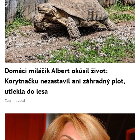
Domáci miláčik Albert okúsil život:
Korytnačku nezastavil ani záhradný plot,
utiekla do lesa
Zaujímavosti