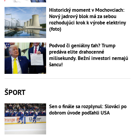
Historický moment v Mochovciach:
Nový jadrový blok má za sebou
rozhodujúci krok k výrobe elektriny
(foto)
Podvod či geniálny ťah? Trump
predáva elite drahocenné
milisekundy. Bežní investori nemajú
šancu!
ŠPORT
Sen o finále sa rozplynul: Slováci po
dobrom úvode podľahli USA