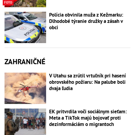
FOTO
Polícia obvinila muža z Kežmarku:
Dlhodobé týranie družky a zásah v
obci
ZAHRANIČNÉ
V Utahu sa zrútil vrtuľník pri hasení
obrovského požiaru: Na palube boli
dvaja ľudia
EK pritvrdila voči sociálnym sieťam:
Meta a TikTok majú bojovať proti
dezinformáciám o migrantoch