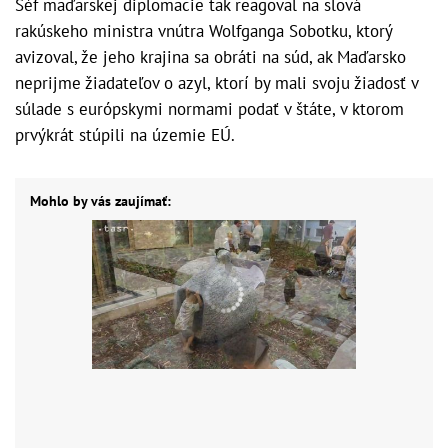
Šéf maďarskej diplomacie tak reagoval na slová
rakúskeho ministra vnútra Wolfganga Sobotku, ktorý
avizoval, že jeho krajina sa obráti na súd, ak Maďarsko
neprijme žiadateľov o azyl, ktorí by mali svoju žiadosť v
súlade s európskymi normami podať v štáte, v ktorom
prvýkrát stúpili na územie EÚ.
Mohlo by vás zaujímať: