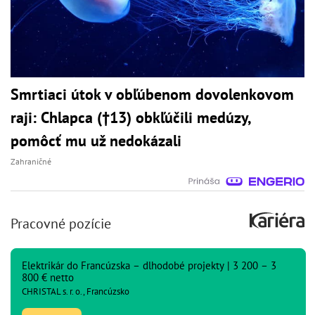
Smrtiaci útok v obľúbenom dovolenkovom
raji: Chlapca (†13) obkľúčili medúzy,
pomôcť mu už nedokázali
Zahraničné
Pracovné pozície
Elektrikár do Francúzska – dlhodobé projekty | 3 200 – 3
800 € netto
CHRISTAL s. r. o., Francúzsko