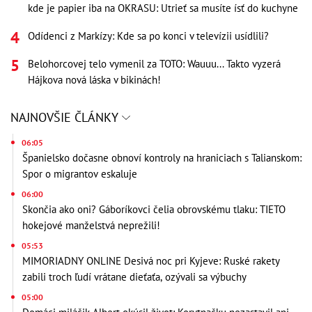
kde je papier iba na OKRASU: Utrieť sa musíte ísť do kuchyne
Odídenci z Markízy: Kde sa po konci v televízii usídlili?
Belohorcovej telo vymenil za TOTO: Wauuu... Takto vyzerá
Hájkova nová láska v bikinách!
NAJNOVŠIE ČLÁNKY
06:05
Španielsko dočasne obnoví kontroly na hraniciach s Talianskom:
Spor o migrantov eskaluje
06:00
Skončia ako oni? Gáboríkovci čelia obrovskému tlaku: TIETO
hokejové manželstvá neprežili!
05:53
MIMORIADNY ONLINE Desivá noc pri Kyjeve: Ruské rakety
zabili troch ľudí vrátane dieťaťa, ozývali sa výbuchy
05:00