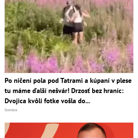
Po ničení pola pod Tatrami a kúpaní v plese
tu máme ďalší nešvár! Drzosť bez hraníc:
Dvojica kvôli fotke vošla do...
Domáce