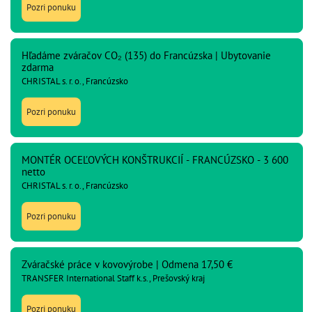
Pozri ponuku
Hľadáme zváračov CO₂ (135) do Francúzska | Ubytovanie
zdarma
CHRISTAL s. r. o., Francúzsko
Pozri ponuku
MONTÉR OCEĽOVÝCH KONŠTRUKCIÍ - FRANCÚZSKO - 3 600
netto
CHRISTAL s. r. o., Francúzsko
Pozri ponuku
Zváračské práce v kovovýrobe | Odmena 17,50 €
TRANSFER International Staff k.s., Prešovský kraj
Pozri ponuku