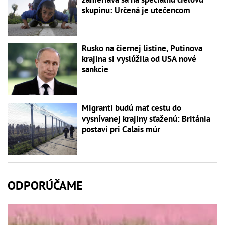
skupinu: Určená je utečencom
Rusko na čiernej listine, Putinova
krajina si vyslúžila od USA nové
sankcie
Migranti budú mať cestu do
vysnívanej krajiny sťaženú: Británia
postaví pri Calais múr
ODPORÚČAME