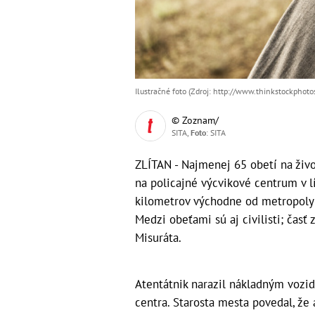
Ilustračné foto (Zdroj: http://www.thinkstockphoto
© Zoznam/
SITA,
Foto
: SITA
ZLÍTAN - Najmenej 65 obetí na živ
na policajné výcvikové centrum v 
kilometrov východne od metropoly T
Medzi obeťami sú aj civilisti; čas
Misuráta.
Atentátnik narazil nákladným voz
centra. Starosta mesta povedal, že 