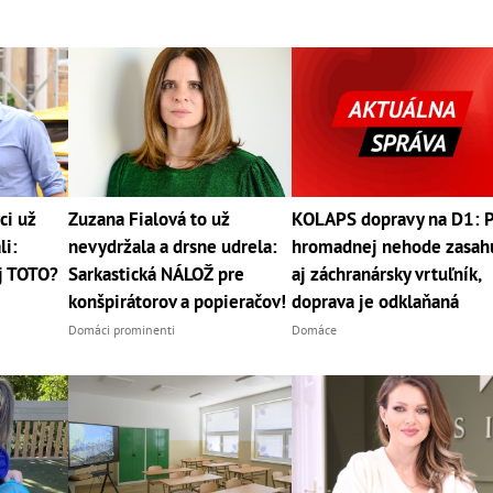
ci už
Zuzana Fialová to už
KOLAPS dopravy na D1: 
li:
nevydržala a drsne udrela:
hromadnej nehode zasah
aj TOTO?
Sarkastická NÁLOŽ pre
aj záchranársky vrtuľník,
konšpirátorov a popieračov!
doprava je odklaňaná
Domáci prominenti
Domáce