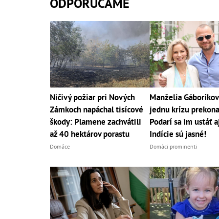
ODPORÚČAME
Ničivý požiar pri Nových
Manželia Gáboríkov
Zámkoch napáchal tisícové
jednu krízu prekona
škody: Plamene zachvátili
Podarí sa im ustáť 
až 40 hektárov porastu
Indície sú jasné!
Domáce
Domáci prominenti