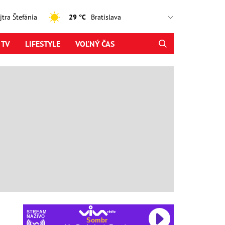
ajtra Štefánia
29 °C
 TV
LIFESTYLE
VOĽNÝ ČAS
STREAM
NAŽIVO
Sombr