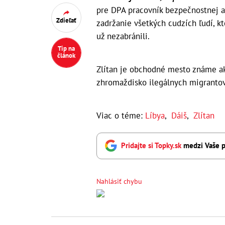
pre DPA pracovník bezpečnostnej a
Zdieľať
zadržanie všetkých cudzích ľudí, kt
už nezabránili.
Tip na
článok
Zlítan je obchodné mesto známe ako
zhromaždisko ilegálnych migrantov
Viac o téme:
Líbya
,
Dáiš
,
Zlítan
Pridajte si Topky.sk
medzi Vaše p
Nahlásiť chybu