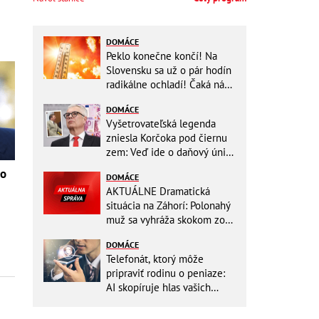
DOMÁCE
Peklo konečne končí! Na
Slovensku sa už o pár hodín
radikálne ochladí! Čaká nás
TEPLOTNÝ ŠOK
DOMÁCE
Vyšetrovateľská legenda
zniesla Korčoka pod čiernu
zem: Veď ide o daňový únik
za DESAŤTISÍCE a trestá sa
ho
DOMÁCE
basou!
AKTUÁLNE Dramatická
situácia na Záhorí: Polonahý
muž sa vyhráža skokom zo
stožiara, vlaky cez stanicu
DOMÁCE
nepremávajú
Telefonát, ktorý môže
pripraviť rodinu o peniaze:
AI skopíruje hlas vašich
blízkych, odborníci radia
jednoduchý trik