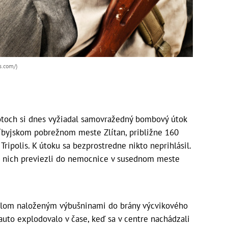
s.com/)
otoch si dnes vyžiadal samovražedný bombový útok
líbyjskom pobrežnom meste Zlítan, približne 160
ripolis. K útoku sa bezprostredne nikto neprihlásil.
ť z nich previezli do nemocnice v susednom meste
idlom naloženým výbušninami do brány výcvikového
auto explodovalo v čase, keď sa v centre nachádzali