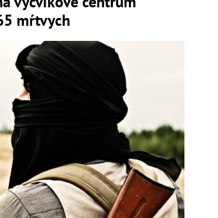
 na výcvikové centrum
 65 mŕtvych