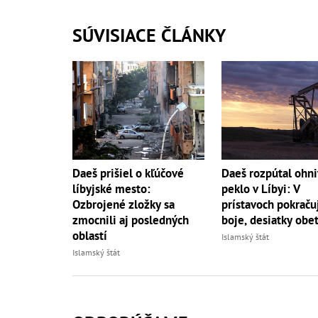
SÚVISIACE ČLÁNKY
Daeš prišiel o kľúčové
Daeš rozpútal ohn
líbyjské mesto:
peklo v Líbyi: V
Ozbrojené zložky sa
prístavoch pokraču
zmocnili aj posledných
boje, desiatky obet
oblastí
Islamský štát
Islamský štát