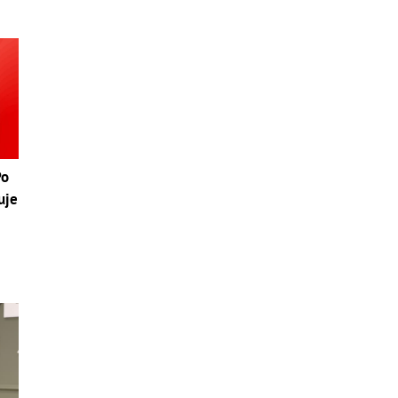
Po
uje