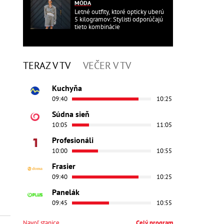
MÓDA
Letné outfity, ktoré opticky uberú
5 kilogramov: Stylisti odporúčajú
tieto kombinácie
TERAZ V TV
VEČER V TV
Kuchyňa
09:40
10:25
Súdna sieň
10:05
11:05
Profesionáli
10:00
10:55
Frasier
09:40
10:25
Panelák
09:45
10:55
Navoľ stanice
Celý program