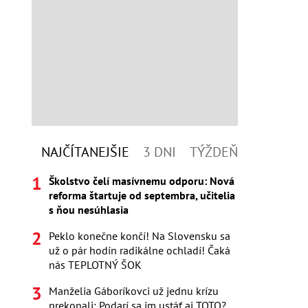
NAJČÍTANEJŠIE
3 DNI
TÝŽDEŇ
Školstvo čelí masívnemu odporu: Nová
reforma štartuje od septembra, učitelia
s ňou nesúhlasia
Peklo konečne končí! Na Slovensku sa
už o pár hodín radikálne ochladí! Čaká
nás TEPLOTNÝ ŠOK
Manželia Gáboríkovci už jednu krízu
prekonali: Podarí sa im ustáť aj TOTO?