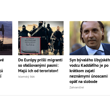
ivé
Do Európy prišli migranti
Syn bývalého líbyjské
so sfalšovanými pasmi:
vodcu Kaddáfího je po
jú
Majú ich od teroristov!
krátkom zajatí
í
neznámymi únoscami
Islamský štát
opäť na slobode
Zahraničné