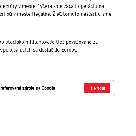
gentúry v meste. "Včera sme začali operáciu na
orí sú v meste ilegálne. Žiaľ, tomuto nešťastiu sme
 útočisko militantov. Je tiež považované za
, pokúšajúcich sa dostať do Európy.
referované zdroje na Google
Pridať