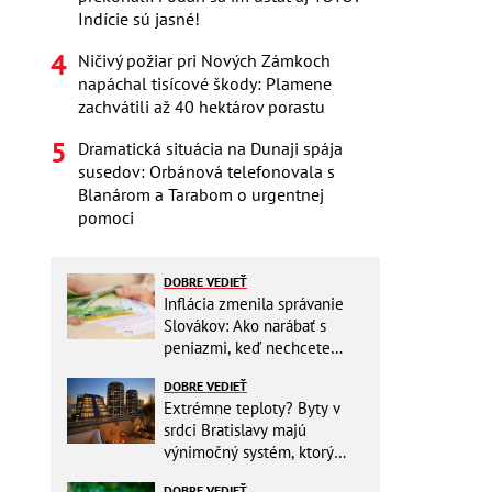
Indície sú jasné!
Ničivý požiar pri Nových Zámkoch
napáchal tisícové škody: Plamene
zachvátili až 40 hektárov porastu
Dramatická situácia na Dunaji spája
susedov: Orbánová telefonovala s
Blanárom a Tarabom o urgentnej
pomoci
DOBRE VEDIEŤ
Inflácia zmenila správanie
Slovákov: Ako narábať s
peniazmi, keď nechcete
zbytočne riskovať?
DOBRE VEDIEŤ
Extrémne teploty? Byty v
srdci Bratislavy majú
výnimočný systém, ktorý
ešte aj šetrí náklady
DOBRE VEDIEŤ