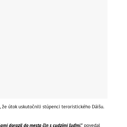
 že útok uskutočnili stúpenci teroristického Dáišu.
mi dorazil do mesta čln s cudzími ľuďmi,"
povedal