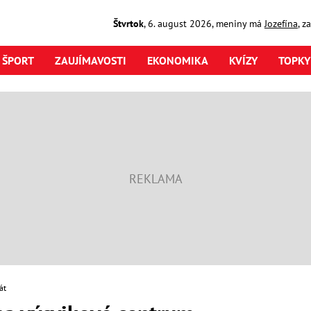
Štvrtok
,
6. august
2026
,
meniny má
Jozefína
, z
ŠPORT
ZAUJÍMAVOSTI
EKONOMIKA
KVÍZY
TOPKY
át