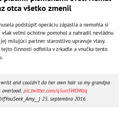
az otca všetko zmenil
 musela podstúpiť operáciu zápästia a nemohla si
jej však veľmi ochotne pomohol a nahradil nevládnu
 jej milujúci partner starostlivo upravuje vlasy.
 tejto činnosti odfotila v zrkadle a vnučka tento
u.
wrist and couldn't do her own hair so my grandpa
ss overload.
pic.twitter.com/q5un5WOWzq
@IfYouSeek_Amy__)
25. septembra 2016