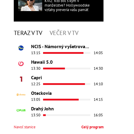
KVÍZ: Kto bol s kým v
manželstve? Hollywoodske
vzťahy preveria vašu pamäť
TERAZ V TV
VEČER V TV
NCIS - Námorný vyšetrovací úrad
13:15
14:05
Hawaii 5.0
13:30
14:30
Capri
12:25
14:10
Oteckovia
13:05
14:15
Drahý John
13:50
16:05
Navoľ stanice
Celý program