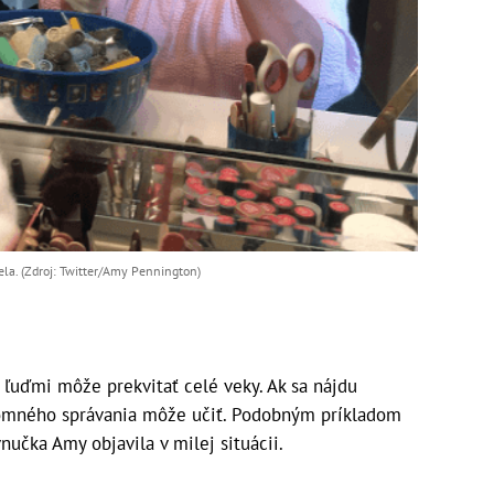
la. (Zdroj: Twitter/Amy Pennington)
uďmi môže prekvitať celé veky. Ak sa nájdu
ájomného správania môže učiť. Podobným príkladom
 vnučka Amy objavila v milej situácii.