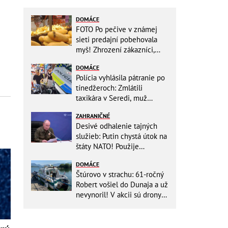
DOMÁCE
FOTO Po pečive v známej
sieti predajní pobehovala
myš! Zhrození zákazníci,
reťazec reaguje
DOMÁCE
Polícia vyhlásila pátranie po
tínedžeroch: Zmlátili
taxikára v Seredi, muž
skončil s ťažkými
ZAHRANIČNÉ
zraneniami!
Desivé odhalenie tajných
služieb: Putin chystá útok na
štáty NATO! Použije
ukrajinské drony
DOMÁCE
Štúrovo v strachu: 61-ročný
Robert vošiel do Dunaja a už
nevynoril! V akcii sú drony
aj záchranári