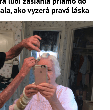
rá ľudí zasiahla priamo do
ala, ako vyzerá pravá láska