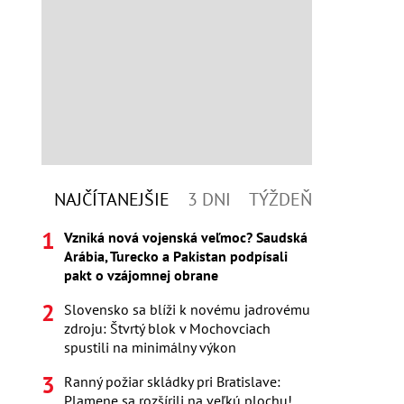
NAJČÍTANEJŠIE
3 DNI
TÝŽDEŇ
Vzniká nová vojenská veľmoc? Saudská
Arábia, Turecko a Pakistan podpísali
pakt o vzájomnej obrane
Slovensko sa blíži k novému jadrovému
zdroju: Štvrtý blok v Mochovciach
spustili na minimálny výkon
Ranný požiar skládky pri Bratislave:
Plamene sa rozšírili na veľkú plochu!