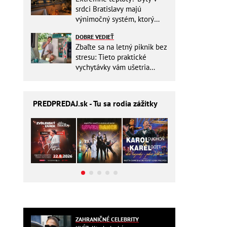
srdci Bratislavy majú
výnimočný systém, ktorý
ešte aj šetrí náklady
DOBRE VEDIEŤ
Zbaľte sa na letný piknik bez
stresu: Tieto praktické
vychytávky vám ušetria
miesto v batohu!
PREDPREDAJ
.sk - Tu sa rodia zážitky
ZAHRANIČNÉ CELEBRITY