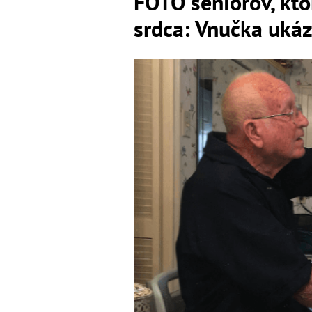
FOTO seniorov, kto
srdca: Vnučka ukáz