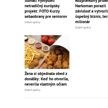
Slováci vymysleli
Rozprávkový príbe
netradičný európsky
Narkoman porazil
projekt: FOTO Kurzy
závislosť a vytvoril
sebaobrany pre seniorov
úspešný biznis, ter
milionár
Dobré správy
Dobré správy
Žena si objednala obed z
donášky: Keď ho otvorila,
neverila vlastným očiam
Dobré správy