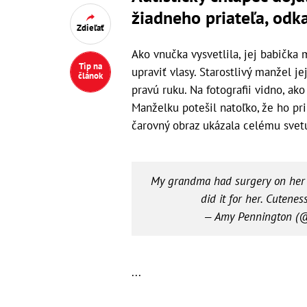
žiadneho priateľa, odk
Zdieľať
Ako vnučka vysvetlila, jej babička
Tip na
upraviť vlasy. Starostlivý manžel 
článok
pravú ruku. Na fotografii vidno, ako
Manželku potešil natoľko, že ho pri
čarovný obraz ukázala celému svet
My grandma had surgery on her 
did it for her. Cutene
— Amy Pennington (
...