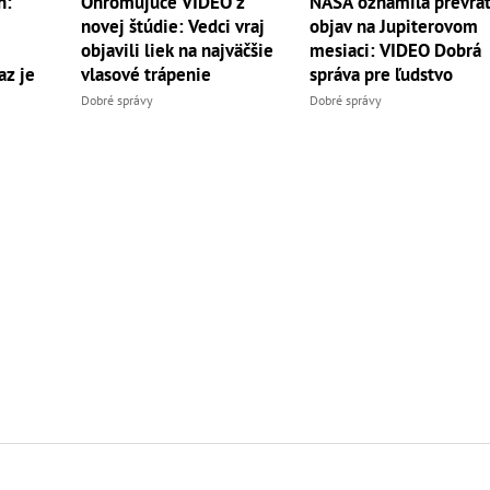
h:
Ohromujúce VIDEO z
NASA oznámila prevra
novej štúdie: Vedci vraj
objav na Jupiterovom
objavili liek na najväčšie
mesiaci: VIDEO Dobrá
az je
vlasové trápenie
správa pre ľudstvo
Dobré správy
Dobré správy