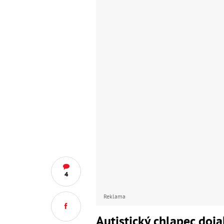
4
Reklama
Autistický chlapec doj