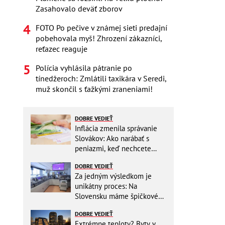
Zasahovalo deväť zborov
FOTO Po pečive v známej sieti predajní
pobehovala myš! Zhrození zákazníci,
reťazec reaguje
Polícia vyhlásila pátranie po
tínedžeroch: Zmlátili taxikára v Seredi,
muž skončil s ťažkými zraneniami!
DOBRE VEDIEŤ
Inflácia zmenila správanie
Slovákov: Ako narábať s
peniazmi, keď nechcete
zbytočne riskovať?
DOBRE VEDIEŤ
Za jedným výsledkom je
unikátny proces: Na
Slovensku máme špičkové
pracovisko
DOBRE VEDIEŤ
Extrémne teploty? Byty v