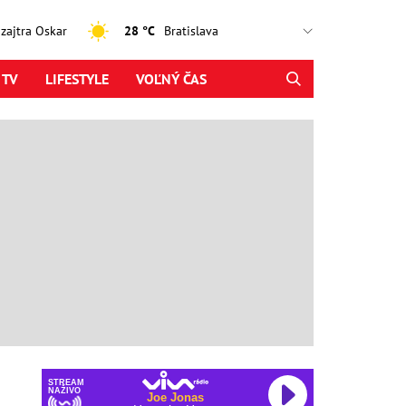
, zajtra Oskar
28 °C
 TV
LIFESTYLE
VOĽNÝ ČAS
STREAM
NAŽIVO
Joe Jonas