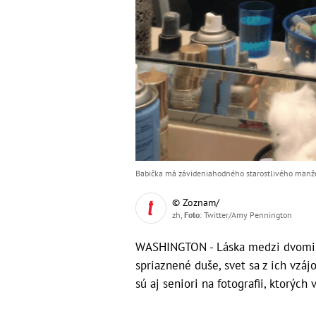
Babička má závideniahodného starostlivého manže
© Zoznam/
zh,
Foto
: Twitter/Amy Pennington
WASHINGTON - Láska medzi dvomi ľ
spriaznené duše, svet sa z ich vz
sú aj seniori na fotografii, ktorých