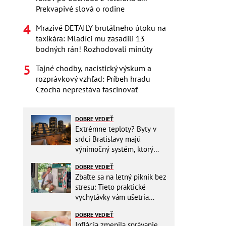
Prekvapivé slová o rodine
Mrazivé DETAILY brutálneho útoku na
taxikára: Mladíci mu zasadili 13
bodných rán! Rozhodovali minúty
Tajné chodby, nacistický výskum a
rozprávkový vzhľad: Príbeh hradu
Czocha neprestáva fascinovať
DOBRE VEDIEŤ
Extrémne teploty? Byty v
srdci Bratislavy majú
výnimočný systém, ktorý
ešte aj šetrí náklady
DOBRE VEDIEŤ
Zbaľte sa na letný piknik bez
stresu: Tieto praktické
vychytávky vám ušetria
miesto v batohu!
DOBRE VEDIEŤ
Inflácia zmenila správanie