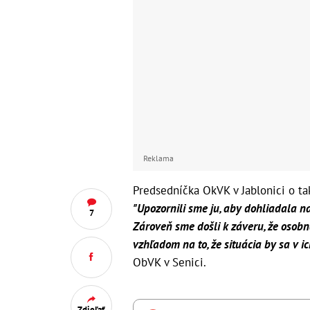
Reklama
Predsedníčka OkVK v Jablonici o ta
"Upozornili sme ju, aby dohliadala n
7
Zároveň sme došli k záveru, že osob
vzhľadom na to, že situácia by sa v i
ObVK v Senici.
Zdieľať