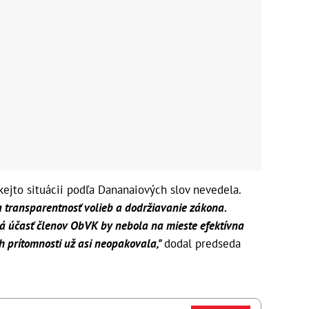
kejto situácii podľa Dananaiových slov nevedela.
a transparentnosť volieb a dodržiavanie zákona.
ná účasť členov ObVK by nebola na mieste efektívna
ch prítomnosti už asi neopakovala,"
dodal predseda