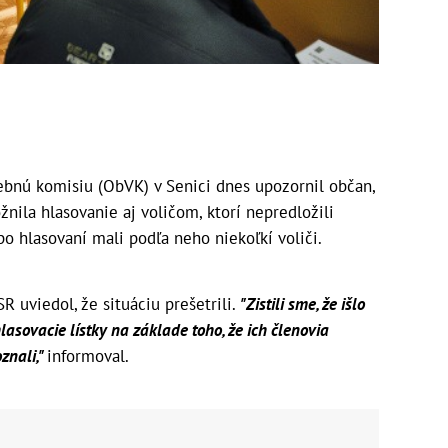
nú komisiu (ObVK) v Senici dnes upozornil občan,
nila hlasovanie aj voličom, ktorí nepredložili
po hlasovaní mali podľa neho niekoľkí voliči.
 uviedol, že situáciu prešetrili.
"Zistili sme, že išlo
asovacie lístky na základe toho, že ich členovia
znali,"
informoval.