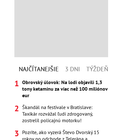
NAJČÍTANEJŠIE
3 DNI
TÝŽDEŇ
Obrovský úlovok: Na lodi objavili 1,3
tony ketamínu za viac než 100 miliónov
eur
Škandál na festivale v Bratislave:
Taxikár rozvážal ľudí zdrogovaný,
zostrelil policajnú motorku!
Pozrite, ako vyzerá Števo Dvorský 15
rokov po odchode z Telerána a...