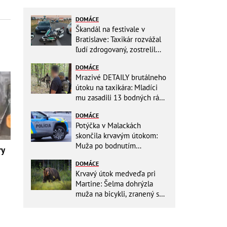
DOMÁCE
Škandál na festivale v
Bratislave: Taxikár rozvážal
ľudí zdrogovaný, zostrelil
policajnú motorku!
DOMÁCE
Mrazivé DETAILY brutálneho
útoku na taxikára: Mladíci
mu zasadili 13 bodných rán!
Rozhodovali minúty
DOMÁCE
Potýčka v Malackách
skončila krvavým útokom:
Muža po bodnutím
ry
neznámym predmetom
DOMÁCE
odviezli do nemocnice
Krvavý útok medveďa pri
Martine: Šelma dohrýzla
muža na bicykli, zranený sa
doplazil k chatám