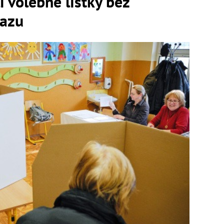
i volebné lístky bez
kazu