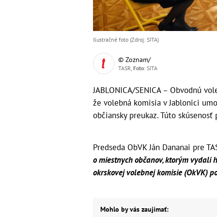
Ilustračné foto (Zdroj: SITA)
© Zoznam/
TASR,
Foto
: SITA
JABLONICA/SENICA – Obvodnú voleb
že volebná komisia v Jablonici umož
občiansky preukaz. Túto skúsenosť 
Predseda ObVK Ján Dananai pre TASR
o miestnych občanov, ktorým vydali hl
okrskovej volebnej komisie (OkVK) po
Mohlo by vás zaujímať: