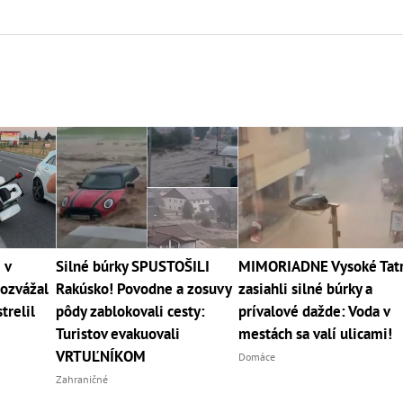
 v
Silné búrky SPUSTOŠILI
MIMORIADNE Vysoké Tat
rozvážal
Rakúsko! Povodne a zosuvy
zasiahli silné búrky a
trelil
pôdy zablokovali cesty:
prívalové dažde: Voda v
Turistov evakuovali
mestách sa valí ulicami!
VRTUĽNÍKOM
Domáce
Zahraničné