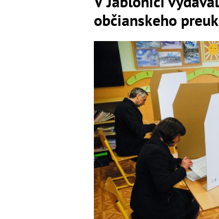
V Jablonici vydával
občianskeho preu