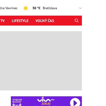
ajtra Vavrinec
30 °C
 TV
LIFESTYLE
VOĽNÝ ČAS
STREAM
NAŽIVO
JOKAI