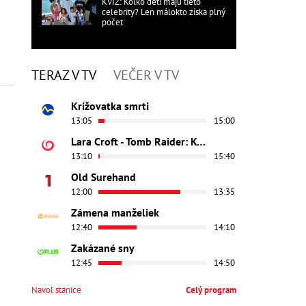
KVÍZ: Koľko detí majú tieto
celebrity? Len málokto získa plný
počet
TERAZ V TV
VEČER V TV
Križovatka smrti
13:05
15:00
Lara Croft - Tomb Raider: Kolíska života
13:10
15:40
Old Surehand
12:00
13:35
Zámena manželiek
12:40
14:10
Zakázané sny
12:45
14:50
Navoľ stanice
Celý program