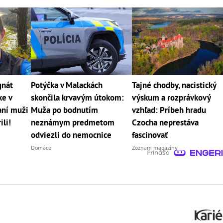
gnát
Potýčka v Malackách
Tajné chodby, nacistický
ke v
skončila krvavým útokom:
výskum a rozprávkový
aní muži
Muža po bodnutím
vzhľad: Príbeh hradu
ili!
neznámym predmetom
Czocha neprestáva
odviezli do nemocnice
fascinovať
Domáce
Zoznam magazíny