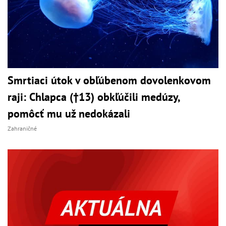
Smrtiaci útok v obľúbenom dovolenkovom
raji: Chlapca (†13) obkľúčili medúzy,
pomôcť mu už nedokázali
Zahraničné