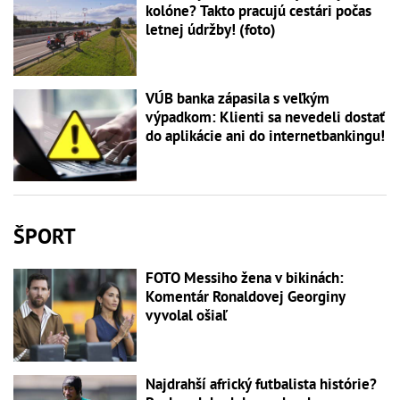
kolóne? Takto pracujú cestári počas
letnej údržby! (foto)
VÚB banka zápasila s veľkým
výpadkom: Klienti sa nevedeli dostať
do aplikácie ani do internetbankingu!
ŠPORT
FOTO Messiho žena v bikinách:
Komentár Ronaldovej Georginy
vyvolal ošiaľ
Najdrahší africký futbalista histórie?