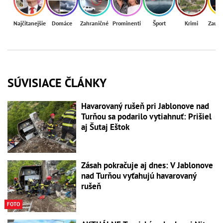
Najčítanejšie
Domáce
Zahraničné
Prominenti
Šport
Krimi
Zaují
SÚVISIACE ČLÁNKY
Havarovaný rušeň pri Jablonove nad
Turňou sa podarilo vytiahnuť: Prišiel
aj Šutaj Eštok
Zásah pokračuje aj dnes: V Jablonove
nad Turňou vyťahujú havarovaný
rušeň
FOTO