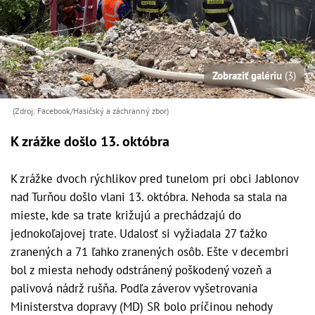
Zobraziť galériu
(3)
(Zdroj: Facebook/Hasičský a záchranný zbor )
K zrážke došlo 13. októbra
K zrážke dvoch rýchlikov pred tunelom pri obci Jablonov
nad Turňou došlo vlani 13. októbra. Nehoda sa stala na
mieste, kde sa trate križujú a prechádzajú do
jednokoľajovej trate. Udalosť si vyžiadala 27 ťažko
zranených a 71 ľahko zranených osôb. Ešte v decembri
bol z miesta nehody odstránený poškodený vozeň a
palivová nádrž rušňa. Podľa záverov vyšetrovania
Ministerstva dopravy (MD) SR bolo príčinou nehody