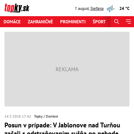
24 °C
7. august
,
Štefánia
DOMÁCE
ZAHRANIČNÉ
PROMINENTI
ŠPORT
ZAUJÍMAV
14.5.2026 17:42
Topky
Domáce
Posun v prípade: V Jablonove nad Turňou
začali s odstraňovaním rušňa po nehode