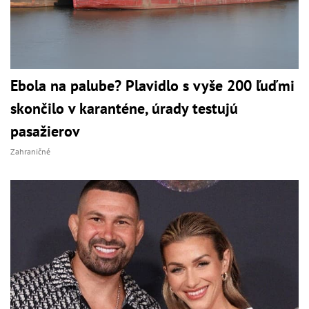
Ebola na palube? Plavidlo s vyše 200 ľuďmi
skončilo v karanténe, úrady testujú
pasažierov
Zahraničné