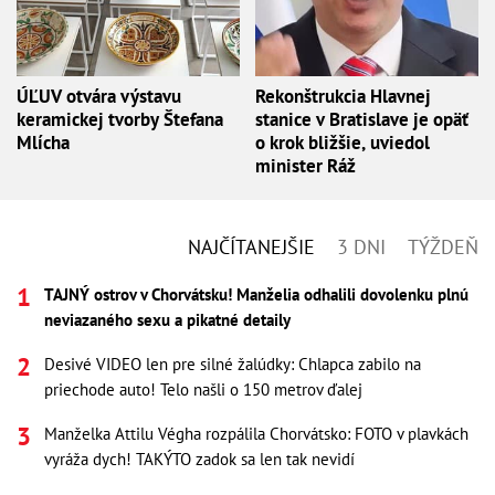
ÚĽUV otvára výstavu
Rekonštrukcia Hlavnej
keramickej tvorby Štefana
stanice v Bratislave je opäť
Mlícha
o krok bližšie, uviedol
minister Ráž
NAJČÍTANEJŠIE
3 DNI
TÝŽDEŇ
TAJNÝ ostrov v Chorvátsku! Manželia odhalili dovolenku plnú
neviazaného sexu a pikatné detaily
Desivé VIDEO len pre silné žalúdky: Chlapca zabilo na
priechode auto! Telo našli o 150 metrov ďalej
Manželka Attilu Végha rozpálila Chorvátsko: FOTO v plavkách
vyráža dych! TAKÝTO zadok sa len tak nevidí