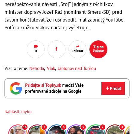
nerešpektovanie návesti „Stoj“ jedným z rýchlikov,
minister dopravy Jozef Ráž (nominant Smeru-SD) pred
časom konštatoval, že rušňovodič mal zapnutý YouTube.
Polícia zrážku vlakov naďalej vyšetruje.
Tip na
0
Zdieľať
článok
Viac o téme:
Nehoda
,
Vlak
,
Jablonov nad Turňou
Pridajte si Topky.sk
medzi Vaše
Pridať
preferované zdroje na Google
Nahlásiť chybu
16
3
6
5
7
4