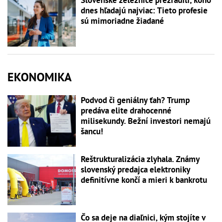
Slovenské železnice prezradili, koho
dnes hľadajú najviac: Tieto profesie
sú mimoriadne žiadané
EKONOMIKA
Podvod či geniálny ťah? Trump
predáva elite drahocenné
milisekundy. Bežní investori nemajú
šancu!
Reštrukturalizácia zlyhala. Známy
slovenský predajca elektroniky
definitívne končí a mieri k bankrotu
Čo sa deje na diaľnici, kým stojíte v