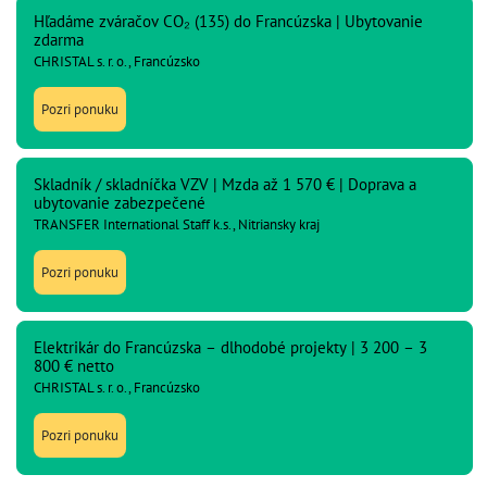
Hľadáme zváračov CO₂ (135) do Francúzska | Ubytovanie
zdarma
CHRISTAL s. r. o., Francúzsko
Pozri ponuku
Skladník / skladníčka VZV | Mzda až 1 570 € | Doprava a
ubytovanie zabezpečené
TRANSFER International Staff k.s., Nitriansky kraj
Pozri ponuku
Elektrikár do Francúzska – dlhodobé projekty | 3 200 – 3
800 € netto
CHRISTAL s. r. o., Francúzsko
Pozri ponuku