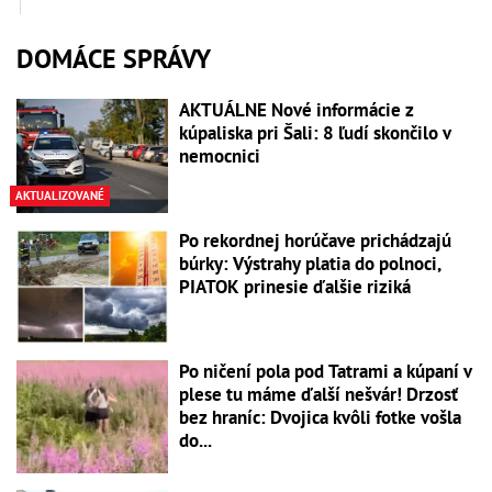
DOMÁCE SPRÁVY
AKTUÁLNE Nové informácie z
kúpaliska pri Šali: 8 ľudí skončilo v
nemocnici
AKTUALIZOVANÉ
Po rekordnej horúčave prichádzajú
búrky: Výstrahy platia do polnoci,
PIATOK prinesie ďalšie riziká
Po ničení pola pod Tatrami a kúpaní v
plese tu máme ďalší nešvár! Drzosť
bez hraníc: Dvojica kvôli fotke vošla
do...