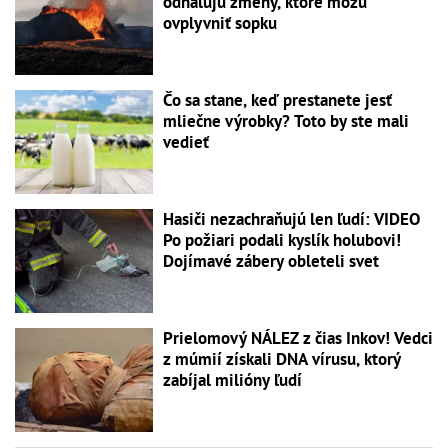
odhaľujú zmeny, ktoré môžu
ovplyvniť sopku
Čo sa stane, keď prestanete jesť
mliečne výrobky? Toto by ste mali
vedieť
Hasiči nezachraňujú len ľudí: VIDEO
Po požiari podali kyslík holubovi!
Dojímavé zábery obleteli svet
Prielomový NÁLEZ z čias Inkov! Vedci
z múmií získali DNA vírusu, ktorý
zabíjal milióny ľudí