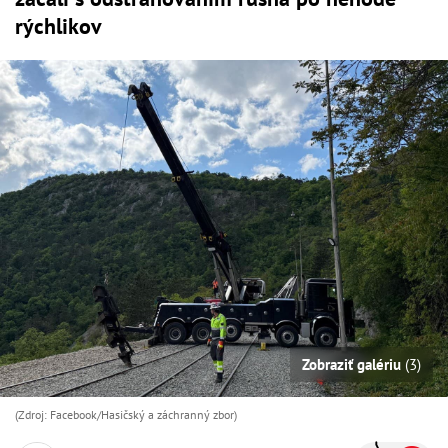
rýchlikov
Zobraziť galériu
(3)
(Zdroj: Facebook/Hasičský a záchranný zbor )