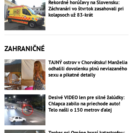
Rekordné horúčavy na Slovensku:
Záchranári vo štvrtok zasahovali pri
kolapsoch už 83-krát
ZAHRANIČNÉ
TAJNÝ ostrov v Chorvátsku! Manželia
odhalili dovolenku plnú neviazaného
sexu a pikatné detaily
Desivé VIDEO len pre silné žalúdky:
Chlapca zabilo na priechode auto!
Telo našli o 150 metrov ďalej
Tanker pri Ománe hrozí katastrofou: