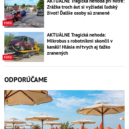
AKTUÁLNE Tragická nehoda pri Nitre:
Zrážka troch áut si vyžiadal ľudský
život! Ďalšie osoby sú zranené
FOTO
AKTUÁLNE Tragická nehoda:
Mikrobus s robotníkmi skončil v
kanáli! Hlásia mŕtvych aj ťažko
zranených
FOTO
ODPORÚČAME