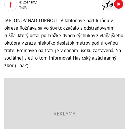
© Zoznam/
TASR
JABLONOV NAD TURŇOU - V Jablonove nad Turňou v
okrese Rožňava sa vo štvrtok začalo s odstraňovaním
rušňa, ktorý ostal po zrážke dvoch rýchlikov z vlaňajšieho
októbra v zráze niekoľko desiatok metrov pod úrovňou
trate. Premávka na trati je v danom úseku zastavená. Na
sociálnej sieti o tom informoval Hasičský a záchranný
zbor (HaZZ).