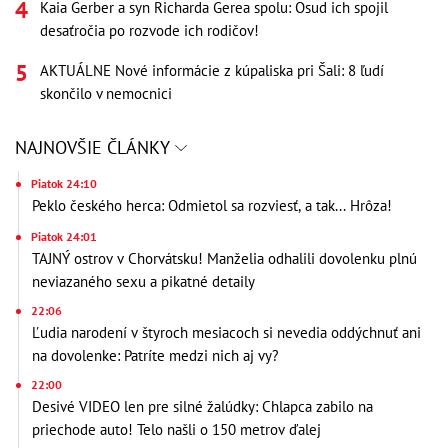
Kaia Gerber a syn Richarda Gerea spolu: Osud ich spojil
desaťročia po rozvode ich rodičov!
AKTUÁLNE Nové informácie z kúpaliska pri Šali: 8 ľudí
skončilo v nemocnici
NAJNOVŠIE ČLÁNKY
Piatok 24:10
Peklo českého herca: Odmietol sa rozviesť, a tak... Hrôza!
Piatok 24:01
TAJNÝ ostrov v Chorvátsku! Manželia odhalili dovolenku plnú
neviazaného sexu a pikatné detaily
22:06
Ľudia narodení v štyroch mesiacoch si nevedia oddýchnuť ani
na dovolenke: Patríte medzi nich aj vy?
22:00
Desivé VIDEO len pre silné žalúdky: Chlapca zabilo na
priechode auto! Telo našli o 150 metrov ďalej