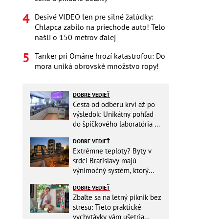
Desivé VIDEO len pre silné žalúdky:
Chlapca zabilo na priechode auto! Telo
našli o 150 metrov ďalej
Tanker pri Ománe hrozí katastrofou: Do
mora uniká obrovské množstvo ropy!
DOBRE VEDIEŤ
Cesta od odberu krvi až po
výsledok: Unikátny pohľad
do špičkového laboratória na
Slovensku
DOBRE VEDIEŤ
Extrémne teploty? Byty v
srdci Bratislavy majú
výnimočný systém, ktorý
ešte aj šetrí náklady
DOBRE VEDIEŤ
Zbaľte sa na letný piknik bez
stresu: Tieto praktické
vychytávky vám ušetria