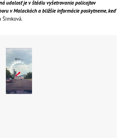
ná udalosť je v štádiu vyšetrovania policajtov
boru v Malackách a bližšie informácie poskytneme, keď
a Šimková.