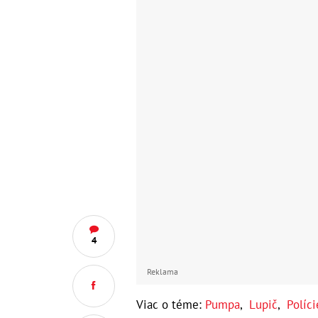
4
Reklama
Viac o téme:
Pumpa
,
Lupič
,
Políci