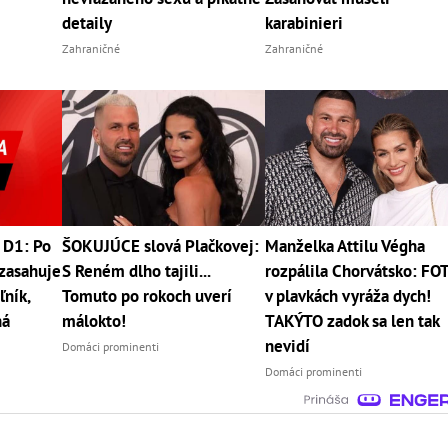
detaily
karabinieri
Zahraničné
Zahraničné
 D1: Po
ŠOKUJÚCE slová Plačkovej:
Manželka Attilu Végha
zasahuje
S Reném dlho tajili...
rozpálila Chorvátsko: FO
ľník,
Tomuto po rokoch uverí
v plavkách vyráža dych!
ná
málokto!
TAKÝTO zadok sa len tak
nevidí
Domáci prominenti
Domáci prominenti