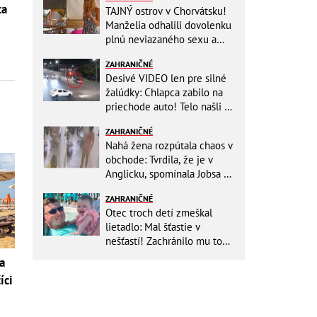
ta
TAJNÝ ostrov v Chorvátsku!
Manželia odhalili dovolenku
plnú neviazaného sexu a
pikatné detaily
ZAHRANIČNÉ
Desivé VIDEO len pre silné
žalúdky: Chlapca zabilo na
priechode auto! Telo našli o
150 metrov ďalej
ZAHRANIČNÉ
Nahá žena rozpútala chaos v
obchode: Tvrdila, že je v
Anglicku, spomínala Jobsa aj
amfetamín
ZAHRANIČNÉ
Otec troch detí zmeškal
lietadlo: Mal šťastie v
nešťastí! Zachránilo mu to
život
a
íci