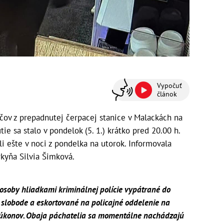
Vypočuť
článok
ičov z prepadnutej čerpacej stanice v Malackách na
ie sa stalo v pondelok (5. 1.) krátko pred 20.00 h.
ali ešte v noci z pondelka na utorok. Informovala
rkyňa Silvia Šimková.
osoby hliadkami kriminálnej polície vypátrané do
 slobode a eskortované na policajné oddelenie na
 úkonov. Obaja páchatelia sa momentálne nachádzajú