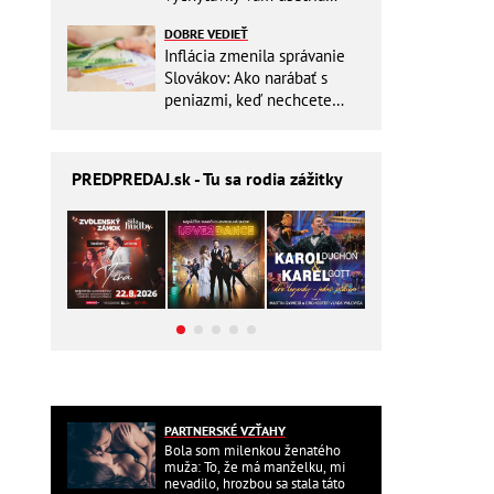
miesto v batohu!
DOBRE VEDIEŤ
Inflácia zmenila správanie
Slovákov: Ako narábať s
peniazmi, keď nechcete
zbytočne riskovať?
PREDPREDAJ
.sk - Tu sa rodia zážitky
PARTNERSKÉ VZŤAHY
Bola som milenkou ženatého
muža: To, že má manželku, mi
nevadilo, hrozbou sa stala táto