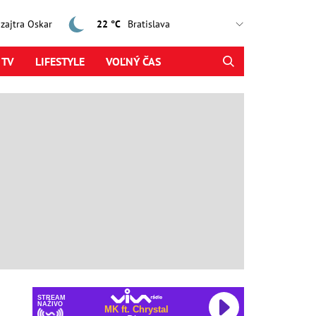
, zajtra Oskar
22 °C
 TV
LIFESTYLE
VOĽNÝ ČAS
STREAM
NAŽIVO
MK ft. Chrystal