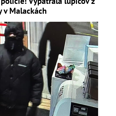
polície! Vypátrala lupičov z
 v Malackách