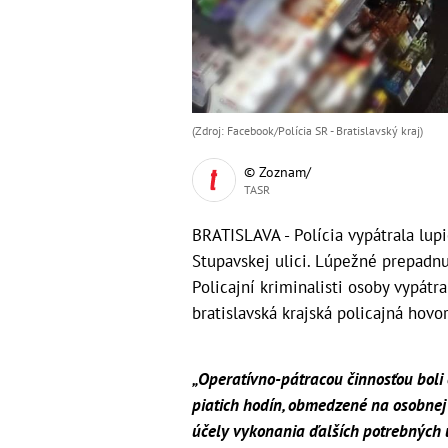
(Zdroj: Facebook/Polícia SR - Bratislavský kraj)
© Zoznam/
TASR
BRATISLAVA - Polícia vypátrala lup
Stupavskej ulici. Lúpežné prepadnut
Policajní kriminalisti osoby vypátr
bratislavská krajská policajná hovo
„Operatívno-pátracou činnosťou boli 
piatich hodín, obmedzené na osobnej
účely vykonania ďalších potrebných