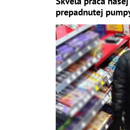
Skvelá práca našej 
prepadnutej pumpy