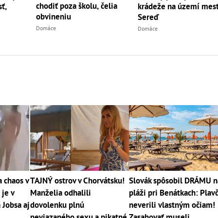
chodiť poza školu, čelia
ť,
krádeže na území mes
obvineniu
Sereď
Domáce
Domáce
 chaos v
TAJNÝ ostrov v Chorvátsku!
Slovák spôsobil DRÁMU n
 je v
Manželia odhalili
pláži pri Benátkach: Plavč
 Jobsa aj
dovolenku plnú
neverili vlastným očiam!
neviazaného sexu a pikatné
Zasahovať museli