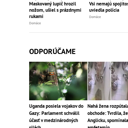
Maskovaný lupič hrozil
Vsi nemajú spojitos
nožom, ušiel s prázdnymi
uviedla polícia
rukami
Domáce
Domáce
ODPORÚČAME
Uganda posiela vojakov do
Nahá žena rozpútala
Gazy: Parlament schválil
obchode: Tvrdila, že
účasť v medzinárodných
Anglicku, spomínala
silách
amfetamín