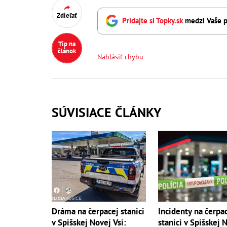
Zdieľať
Pridajte si Topky.sk
medzi Vaše p
Tip na
článok
Nahlásiť chybu
SÚVISIACE ČLÁNKY
Dráma na čerpacej stanici
Incidenty na čerpa
v Spišskej Novej Vsi:
stanici v Spišskej 