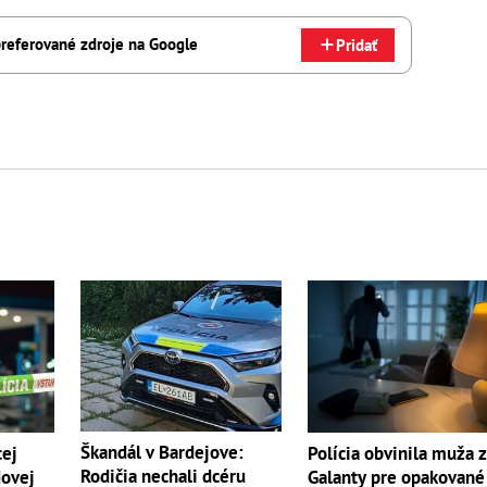
referované zdroje na Google
Pridať
Škandál v Bardejove:
cej
Polícia obvinila muža 
Rodičia nechali dcéru
Novej
Galanty pre opakované