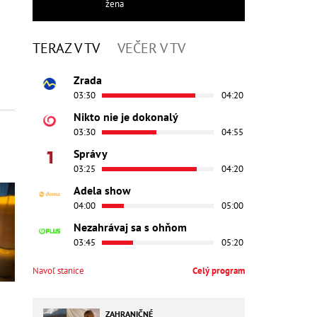
žena
TERAZ V TV
VEČER V TV
Zrada
03:30
04:20
Nikto nie je dokonalý
03:30
04:55
Správy
03:25
04:20
Adela show
04:00
05:00
Nezahrávaj sa s ohňom
03:45
05:20
Navoľ stanice
Celý program
z
ZAHRANIČNÉ