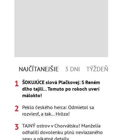
NAJČÍTANEJŠIE
3 DNI
TÝŽDEŇ
ŠOKUJÚCE slová Plačkovej: S Reném
dlho tajili... Tomuto po rokoch uverí
málokto!
Peklo českého herca: Odmietol sa
rozviesť, a tak... Hrôza!
TAJNÝ ostrov v Chorvátsku! Manželia
odhalili dovolenku plnú neviazaného
sexu a pikatné detaily