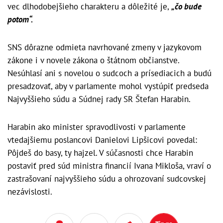
vec dlhodobejšieho charakteru a dôležité je,
„čo bude
potom“.
SNS dôrazne odmieta navrhované zmeny v jazykovom
zákone i v novele zákona o štátnom občianstve.
Nesúhlasí ani s novelou o sudcoch a prísediacich a budú
presadzovať, aby v parlamente mohol vystúpiť predseda
Najvyššieho súdu a Súdnej rady SR Štefan Harabin.
Harabin ako minister spravodlivosti v parlamente
vtedajšiemu poslancovi Danielovi Lipšicovi povedal:
Pôjdeš do basy, ty hajzel. V súčasnosti chce Harabin
postaviť pred súd ministra financií Ivana Mikloša, vraví o
zastrašovaní najvyššieho súdu a ohrozovaní sudcovskej
nezávislosti.