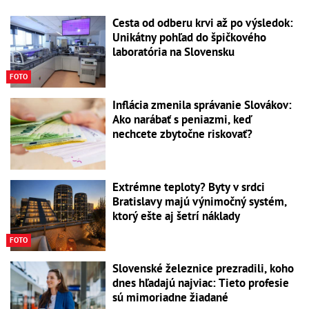
Cesta od odberu krvi až po výsledok:
Unikátny pohľad do špičkového
laboratória na Slovensku
FOTO
Inflácia zmenila správanie Slovákov:
Ako narábať s peniazmi, keď
nechcete zbytočne riskovať?
Extrémne teploty? Byty v srdci
Bratislavy majú výnimočný systém,
ktorý ešte aj šetrí náklady
FOTO
Slovenské železnice prezradili, koho
dnes hľadajú najviac: Tieto profesie
sú mimoriadne žiadané