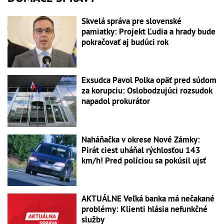
Skvelá správa pre slovenské
pamiatky: Projekt Ľudia a hrady bude
pokračovať aj budúci rok
Exsudca Pavol Polka opäť pred súdom
za korupciu: Oslobodzujúci rozsudok
napadol prokurátor
Naháňačka v okrese Nové Zámky:
Pirát ciest uháňal rýchlosťou 143
km/h! Pred políciou sa pokúsil ujsť
AKTUÁLNE Veľká banka má nečakané
problémy: Klienti hlásia nefunkčné
služby