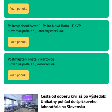
Pozri ponuku
Poštový doručovateľ - Pošta Nová Baňa - DoVP
Slovenská pošta, a.s., Banskobystrický kraj
Pozri ponuku
Poštmajster- Pošta Vikartovce
Slovenská pošta, a.s., Prešovský kraj
Pozri ponuku
Cesta od odberu krvi až po výsledok:
Unikátny pohľad do špičkového
laboratória na Slovensku