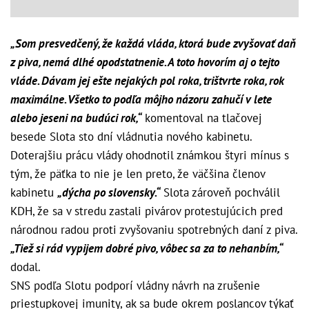
„Som presvedčený, že každá vláda, ktorá bude zvyšovať daň
z piva, nemá dlhé opodstatnenie. A toto hovorím aj o tejto
vláde. Dávam jej ešte nejakých pol roka, trištvrte roka, rok
maximálne. Všetko to podľa môjho názoru zahučí v lete
alebo jeseni na budúci rok,“
komentoval na tlačovej
besede Slota sto dní vládnutia nového kabinetu.
Doterajšiu prácu vlády ohodnotil známkou štyri mínus s
tým, že päťka to nie je len preto, že väčšina členov
kabinetu
„dýcha po slovensky.“
Slota zároveň pochválil
KDH, že sa v stredu zastali pivárov protestujúcich pred
národnou radou proti zvyšovaniu spotrebných daní z piva.
„Tiež si rád vypijem dobré pivo, vôbec sa za to nehanbím,“
dodal.
SNS podľa Slotu podporí vládny návrh na zrušenie
priestupkovej imunity, ak sa bude okrem poslancov týkať