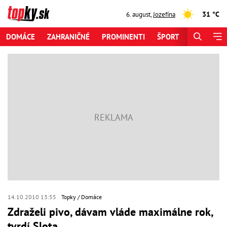
31 °C
6. august
,
Jozefína
DOMÁCE
ZAHRANIČNÉ
PROMINENTI
ŠPORT
ZAUJÍMAV
14.10.2010 13:55
Topky
Domáce
Zdraželi pivo, dávam vláde maximálne rok,
tvrdí Slota