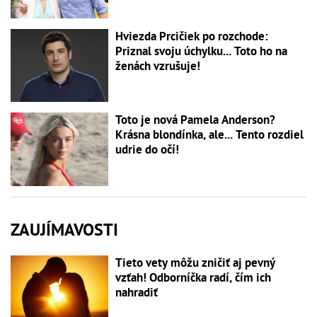
Hviezda Prcičiek po rozchode:
Priznal svoju úchylku... Toto ho na
ženách vzrušuje!
Toto je nová Pamela Anderson?
Krásna blondínka, ale... Tento rozdiel
udrie do očí!
ZAUJÍMAVOSTI
Tieto vety môžu zničiť aj pevný
vzťah! Odborníčka radí, čím ich
nahradiť