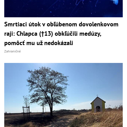
Smrtiaci útok v obľúbenom dovolenkovom
raji: Chlapca (†13) obkľúčili medúzy,
pomôcť mu už nedokázali
Zahraničné