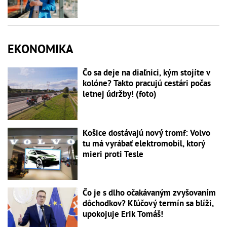
EKONOMIKA
Čo sa deje na diaľnici, kým stojíte v
kolóne? Takto pracujú cestári počas
letnej údržby! (foto)
Košice dostávajú nový tromf: Volvo
tu má vyrábať elektromobil, ktorý
mieri proti Tesle
Čo je s dlho očakávaným zvyšovaním
dôchodkov? Kľúčový termín sa blíži,
upokojuje Erik Tomáš!