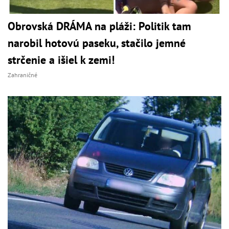
Obrovská DRÁMA na pláži: Politik tam
narobil hotovú paseku, stačilo jemné
strčenie a išiel k zemi!
Zahraničné