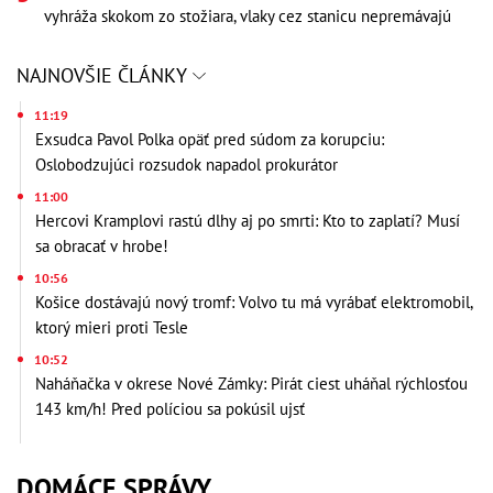
vyhráža skokom zo stožiara, vlaky cez stanicu nepremávajú
NAJNOVŠIE ČLÁNKY
11:19
Exsudca Pavol Polka opäť pred súdom za korupciu:
Oslobodzujúci rozsudok napadol prokurátor
11:00
Hercovi Kramplovi rastú dlhy aj po smrti: Kto to zaplatí? Musí
sa obracať v hrobe!
10:56
Košice dostávajú nový tromf: Volvo tu má vyrábať elektromobil,
ktorý mieri proti Tesle
10:52
Naháňačka v okrese Nové Zámky: Pirát ciest uháňal rýchlosťou
143 km/h! Pred políciou sa pokúsil ujsť
DOMÁCE SPRÁVY