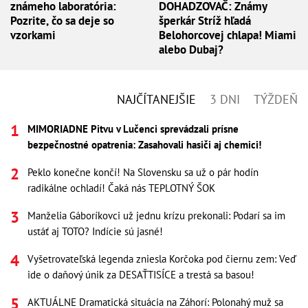
známeho laboratória:
DOHADZOVAČ: Známy
Pozrite, čo sa deje so
šperkár Stríž hľadá
vzorkami
Belohorcovej chlapa! Miami
alebo Dubaj?
NAJČÍTANEJŠIE
3 DNI
TÝŽDEŇ
MIMORIADNE Pitvu v Lučenci sprevádzali prísne
bezpečnostné opatrenia: Zasahovali hasiči aj chemici!
Peklo konečne končí! Na Slovensku sa už o pár hodín
radikálne ochladí! Čaká nás TEPLOTNÝ ŠOK
Manželia Gáboríkovci už jednu krízu prekonali: Podarí sa im
ustáť aj TOTO? Indície sú jasné!
Vyšetrovateľská legenda zniesla Korčoka pod čiernu zem: Veď
ide o daňový únik za DESAŤTISÍCE a trestá sa basou!
AKTUÁLNE Dramatická situácia na Záhorí: Polonahý muž sa