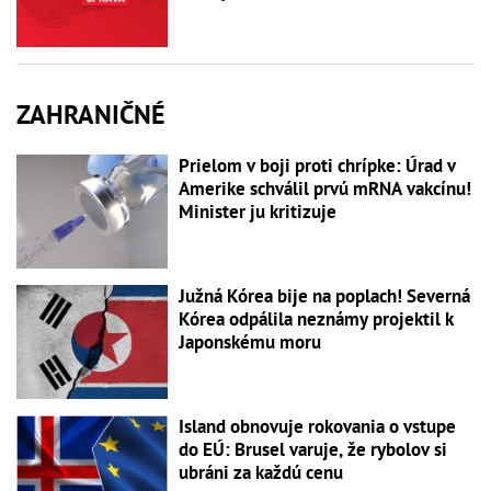
ZAHRANIČNÉ
Prielom v boji proti chrípke: Úrad v
Amerike schválil prvú mRNA vakcínu!
Minister ju kritizuje
Južná Kórea bije na poplach! Severná
Kórea odpálila neznámy projektil k
Japonskému moru
Island obnovuje rokovania o vstupe
do EÚ: Brusel varuje, že rybolov si
ubráni za každú cenu