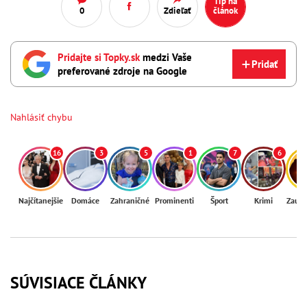
Tip na
0
Zdieľať
článok
Pridajte si Topky.sk
medzi Vaše
Pridať
preferované zdroje na Google
Nahlásiť chybu
16
3
5
1
7
6
Najčítanejšie
Domáce
Zahraničné
Prominenti
Šport
Krimi
Zaují
SÚVISIACE ČLÁNKY