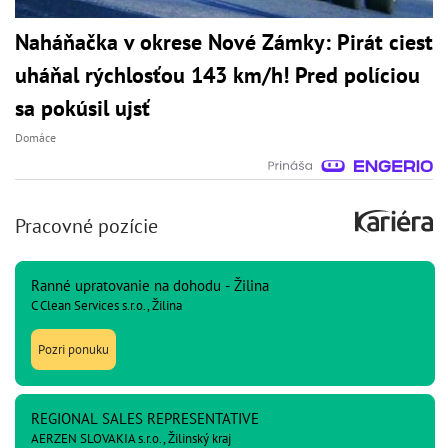
Naháňačka v okrese Nové Zámky: Pirát ciest
uháňal rýchlosťou 143 km/h! Pred políciou
sa pokúsil ujsť
Domáce
Pracovné pozície
Ranné upratovanie na dohodu - Žilina
C Clean Services s.r.o., Žilina
Pozri ponuku
REGIONAL SALES REPRESENTATIVE
AERZEN SLOVAKIA s.r.o., Žilinský kraj