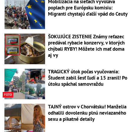
Mobilizácia na sieťach vyvoláva
poplach pre Európsku komisiu:
Migranti chystajú ďalší vpád do Ceuty
ŠOKUJÚCE ZISTENIE Známy reťazec
predával rybacie konzervy, v ktorých
chýbali RYBY! Môžete ich mať doma
aj vy
TRAGICKÝ útok počas vyučovania:
Študent zabil šesť ľudí a 15 zranil! Po
útoku spáchal samovraždu
FOTO
TAJNÝ ostrov v Chorvátsku! Manželia
odhalili dovolenku plnú neviazaného
sexu a pikatné detaily