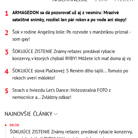
ARMAGEDON sa dá pozorovať už aj z vesmíru: Mrazivé
satelitné snímky, rozdiel len pár rokov a po vode ani stopy!
Šok v rodine Angeliny Jolie: Po rozvode s manželkou priznal -
som gay!
ŠOKUJÚCE ZISTENIE Známy reťazec predával rybacie
konzervy, v ktorých chýbali RYBY! Môžete ich mať doma aj vy
ŠOKUJÚCE slová Plačkovej: S Reném dlho tajili... Tomuto po
rokoch uverí málokto!
Strach o hviezdu Let's Dance: Hrôzostrašná FOTO z
nemocnice a... Zvláštny odkaz!
NAJNOVŠIE ČLÁNKY
08:30
ŠOKUJÚCE ZISTENIE Známy reťazec predával rybacie konzervy,