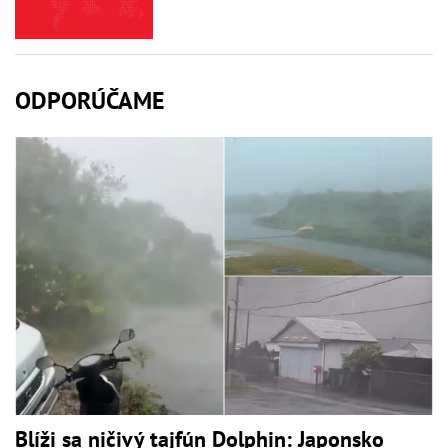
ODPORÚČAME
Blíži sa ničivý tajfún Dolphin: Japonsko