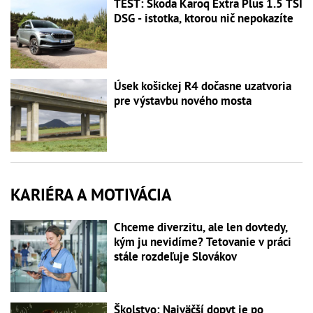
TEST: Škoda Karoq Extra Plus 1.5 TSI
DSG - istotka, ktorou nič nepokazíte
Úsek košickej R4 dočasne uzatvoria
pre výstavbu nového mosta
KARIÉRA A MOTIVÁCIA
Chceme diverzitu, ale len dovtedy,
kým ju nevidíme? Tetovanie v práci
stále rozdeľuje Slovákov
Školstvo: Najväčší dopyt je po