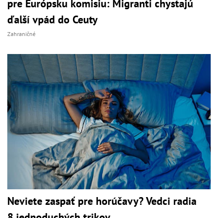
pre Európsku komisiu: Migranti chystajú
ďalší vpád do Ceuty
Zahraničné
Neviete zaspať pre horúčavy? Vedci radia
8 jednoduchých trikov