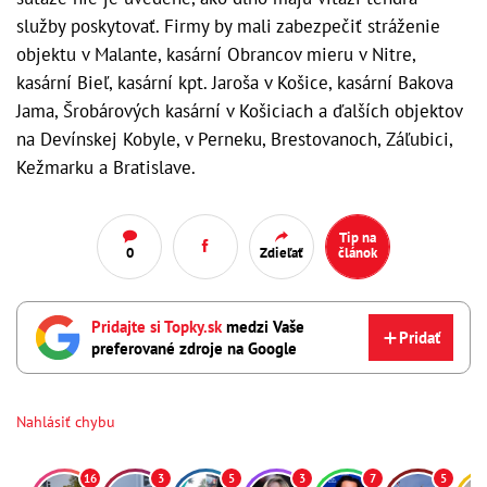
služby poskytovať. Firmy by mali zabezpečiť stráženie
objektu v Malante, kasární Obrancov mieru v Nitre,
kasární Bieľ, kasární kpt. Jaroša v Košice, kasární Bakova
Jama, Šrobárových kasární v Košiciach a ďalších objektov
na Devínskej Kobyle, v Perneku, Brestovanoch, Záľubici,
Kežmarku a Bratislave.
Tip na
0
Zdieľať
článok
Pridajte si Topky.sk
medzi Vaše
Pridať
preferované zdroje na Google
Nahlásiť chybu
16
3
5
3
7
5