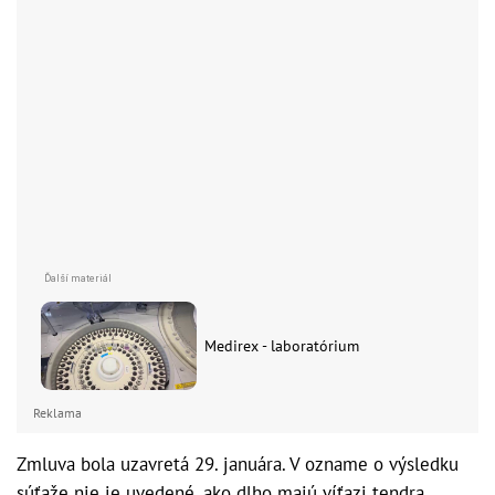
Medirex - laboratórium
Reklama
Zmluva bola uzavretá 29. januára. V ozname o výsledku
súťaže nie je uvedené, ako dlho majú víťazi tendra