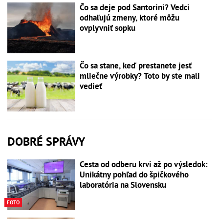
Čo sa deje pod Santorini? Vedci
odhaľujú zmeny, ktoré môžu
ovplyvniť sopku
Čo sa stane, keď prestanete jesť
mliečne výrobky? Toto by ste mali
vedieť
DOBRÉ SPRÁVY
Cesta od odberu krvi až po výsledok:
Unikátny pohľad do špičkového
laboratória na Slovensku
FOTO