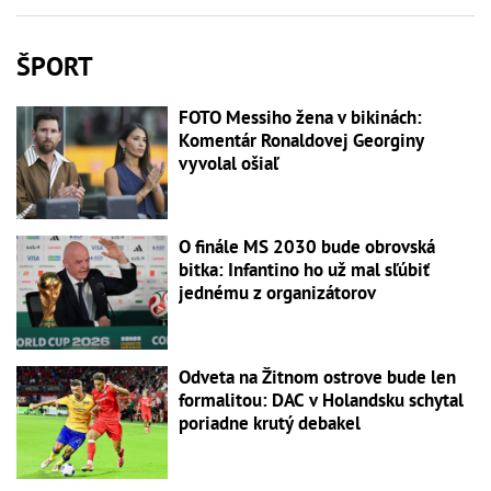
ŠPORT
FOTO Messiho žena v bikinách:
Komentár Ronaldovej Georginy
vyvolal ošiaľ
O finále MS 2030 bude obrovská
bitka: Infantino ho už mal sľúbiť
jednému z organizátorov
Odveta na Žitnom ostrove bude len
formalitou: DAC v Holandsku schytal
poriadne krutý debakel