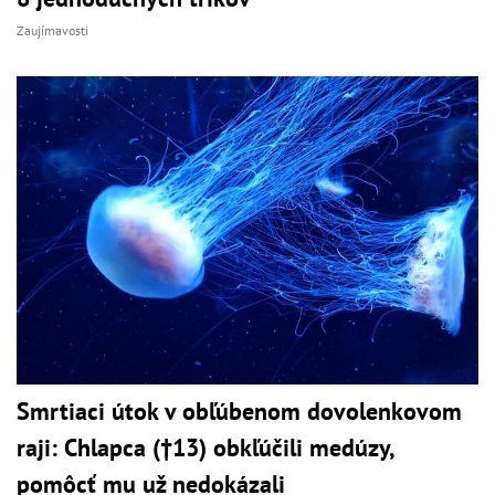
Zaujímavosti
Smrtiaci útok v obľúbenom dovolenkovom
raji: Chlapca (†13) obkľúčili medúzy,
pomôcť mu už nedokázali