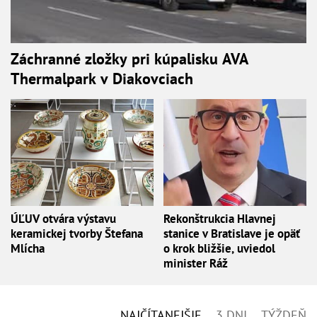
Záchranné zložky pri kúpalisku AVA
Thermalpark v Diakovciach
ÚĽUV otvára výstavu
Rekonštrukcia Hlavnej
keramickej tvorby Štefana
stanice v Bratislave je opäť
Mlícha
o krok bližšie, uviedol
minister Ráž
NAJČÍTANEJŠIE
3 DNI
TÝŽDEŇ