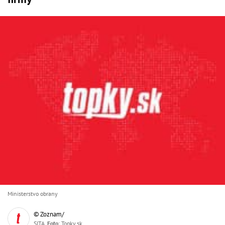
Ministerstvo obrany
© Zoznam/
SITA,
Foto
: Topky.sk