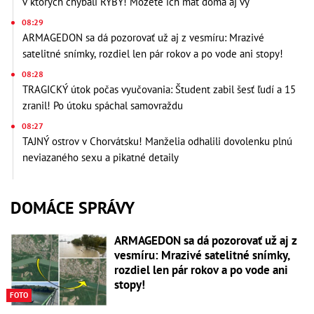
v ktorých chýbali RYBY! Môžete ich mať doma aj vy
08:29
ARMAGEDON sa dá pozorovať už aj z vesmíru: Mrazivé
satelitné snímky, rozdiel len pár rokov a po vode ani stopy!
08:28
TRAGICKÝ útok počas vyučovania: Študent zabil šesť ľudí a 15
zranil! Po útoku spáchal samovraždu
08:27
TAJNÝ ostrov v Chorvátsku! Manželia odhalili dovolenku plnú
neviazaného sexu a pikatné detaily
DOMÁCE SPRÁVY
ARMAGEDON sa dá pozorovať už aj z
vesmíru: Mrazivé satelitné snímky,
rozdiel len pár rokov a po vode ani
stopy!
FOTO