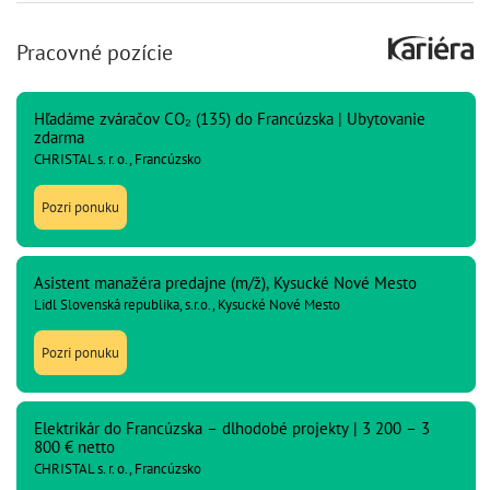
Pracovné pozície
Hľadáme zváračov CO₂ (135) do Francúzska | Ubytovanie
zdarma
CHRISTAL s. r. o., Francúzsko
Pozri ponuku
Asistent manažéra predajne (m/ž), Kysucké Nové Mesto
Lidl Slovenská republika, s.r.o., Kysucké Nové Mesto
Pozri ponuku
Elektrikár do Francúzska – dlhodobé projekty | 3 200 – 3
800 € netto
CHRISTAL s. r. o., Francúzsko