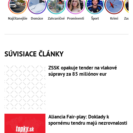
Najčítanejšie
Domáce
Zahraničné
Prominenti
Šport
Krimi
Zaují
SÚVISIACE ČLÁNKY
ZSSK opakuje tender na vlakové
súpravy za 85 miliónov eur
Aliancia Fair-play: Doklady k
spornému tendru majú nezrovnalosti