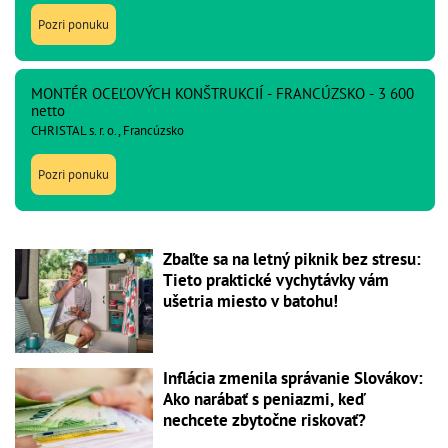
Pozri ponuku
MONTÉR OCEĽOVÝCH KONŠTRUKCIÍ - FRANCÚZSKO - 3 600
netto
CHRISTAL s. r. o., Francúzsko
Pozri ponuku
Zbaľte sa na letný piknik bez stresu:
Tieto praktické vychytávky vám
ušetria miesto v batohu!
Inflácia zmenila správanie Slovákov:
Ako narábať s peniazmi, keď
nechcete zbytočne riskovať?