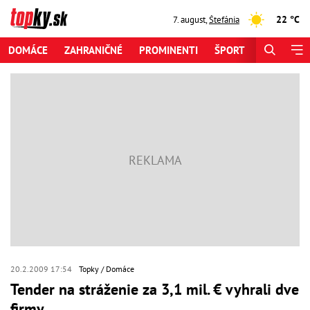
22 °C
7. august
,
Štefánia
DOMÁCE
ZAHRANIČNÉ
PROMINENTI
ŠPORT
ZAUJÍMAV
20.2.2009 17:54
Topky
Domáce
Tender na stráženie za 3,1 mil. € vyhrali dve
firmy