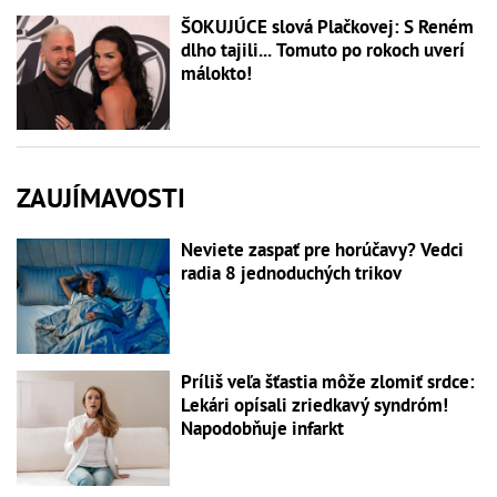
ŠOKUJÚCE slová Plačkovej: S Reném
dlho tajili... Tomuto po rokoch uverí
málokto!
ZAUJÍMAVOSTI
Neviete zaspať pre horúčavy? Vedci
radia 8 jednoduchých trikov
Príliš veľa šťastia môže zlomiť srdce:
Lekári opísali zriedkavý syndróm!
Napodobňuje infarkt