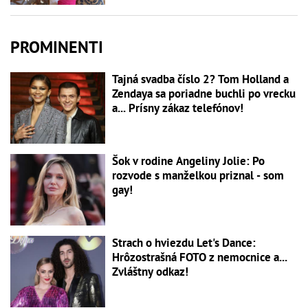
PROMINENTI
Tajná svadba číslo 2? Tom Holland a
Zendaya sa poriadne buchli po vrecku
a... Prísny zákaz telefónov!
Šok v rodine Angeliny Jolie: Po
rozvode s manželkou priznal - som
gay!
Strach o hviezdu Let's Dance:
Hrôzostrašná FOTO z nemocnice a...
Zvláštny odkaz!