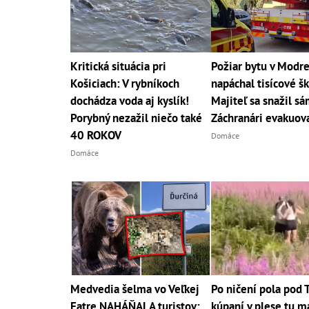
Kritická situácia pri
Požiar bytu v Modr
Košiciach: V rybníkoch
napáchal tisícové š
dochádza voda aj kyslík!
Majiteľ sa snažil sá
Porybný nezažil niečo také
Záchranári evakuova
40 ROKOV
Domáce
Domáce
Medvedia šelma vo Veľkej
Po ničení pola pod 
Fatre NAHÁŇALA turistov:
kúpaní v plese tu 