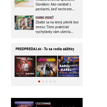
Slovákov: Ako narábať s
peniazmi, keď nechcete
zbytočne riskovať?
DOBRE VEDIEŤ
Zbaľte sa na letný piknik bez
stresu: Tieto praktické
vychytávky vám ušetria
miesto v batohu!
PREDPREDAJ
.sk - Tu sa rodia zážitky
CESTOVANIE