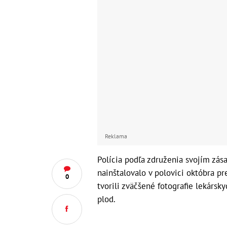
Reklama
Polícia podľa združenia svojím zá
nainštalovalo v polovici októbra p
0
tvorili zväčšené fotografie lekárs
plod.