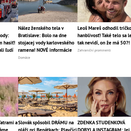
e
Nález ženského tela v
Leoš Mareš odhodil tričko
kody:
Bratislave: Bolo na dne
hanblivosť! Také telo sa l
m hasiť!
stojacej vody karloveského
tak nevidí, on že má 50?!
li ľudí
ramena! NOVÉ informácie
Zahraniční prominenti
Domáce
Tatrami a
Slovák spôsobil DRÁMU na
ZDENKA STUDENKOVÁ
máme
pláži pri Benátkach: Plavčíci
DOBYLA INSTAGRAM: Jej