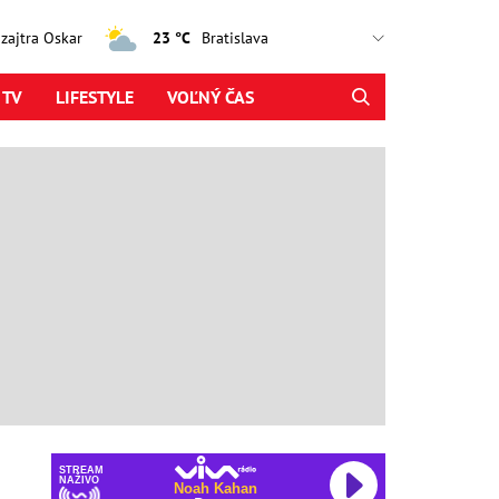
, zajtra Oskar
23 °C
 TV
LIFESTYLE
VOĽNÝ ČAS
STREAM
NAŽIVO
Noah Kahan