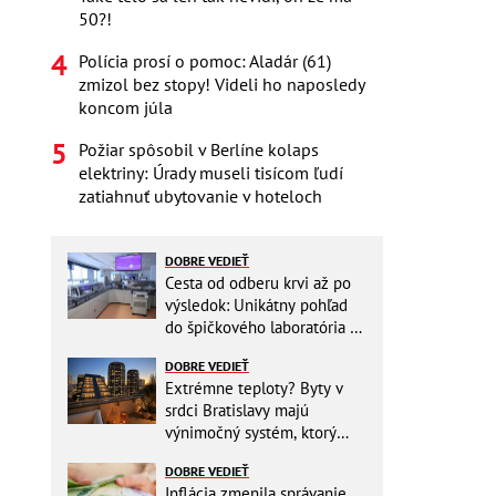
50?!
Polícia prosí o pomoc: Aladár (61)
zmizol bez stopy! Videli ho naposledy
koncom júla
Požiar spôsobil v Berlíne kolaps
elektriny: Úrady museli tisícom ľudí
zatiahnuť ubytovanie v hoteloch
DOBRE VEDIEŤ
Cesta od odberu krvi až po
výsledok: Unikátny pohľad
do špičkového laboratória na
Slovensku
DOBRE VEDIEŤ
Extrémne teploty? Byty v
srdci Bratislavy majú
výnimočný systém, ktorý
ešte aj šetrí náklady
DOBRE VEDIEŤ
Inflácia zmenila správanie