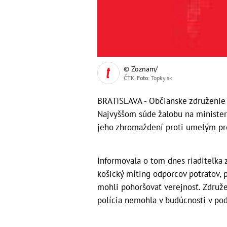
© Zoznam/
ČTK,
Foto
: Topky.sk
BRATISLAVA - Občianske združenie
Najvyššom súde žalobu na ministerst
jeho zhromaždení proti umelým pre
Informovala o tom dnes riaditeľka z
košický míting odporcov potratov, p
mohli pohoršovať verejnosť. Združ
polícia nemohla v budúcnosti v p