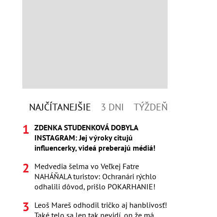
NAJČÍTANEJŠIE
3 DNI
TÝŽDEŇ
ZDENKA STUDENKOVÁ DOBYLA
INSTAGRAM: Jej výroky citujú
influencerky, videá preberajú médiá!
Medvedia šelma vo Veľkej Fatre
NAHÁŇALA turistov: Ochranári rýchlo
odhalili dôvod, prišlo POKARHANIE!
Leoš Mareš odhodil tričko aj hanblivosť!
Také telo sa len tak nevidí, on že má