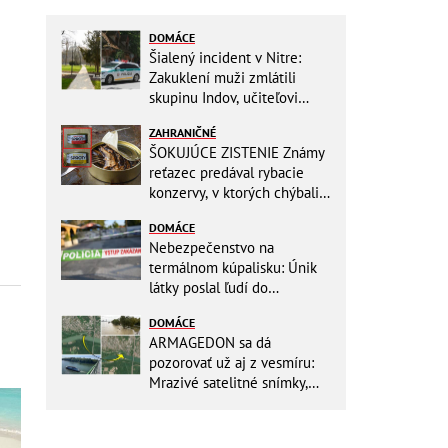
DOMÁCE
Šialený incident v Nitre:
Zakuklení muži zmlátili
skupinu Indov, učiteľovi
museli po kopancoch zošívať
ZAHRANIČNÉ
tvár!
ŠOKUJÚCE ZISTENIE Známy
reťazec predával rybacie
konzervy, v ktorých chýbali
RYBY! Môžete ich mať doma
DOMÁCE
aj vy
Nebezpečenstvo na
termálnom kúpalisku: Únik
látky poslal ľudí do
NEMOCNICE! Polícia spúšťa
DOMÁCE
vyšetrovanie
ARMAGEDON sa dá
pozorovať už aj z vesmíru:
Mrazivé satelitné snímky,
rozdiel len pár rokov a po
vode ani stopy!