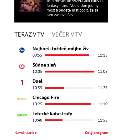
Toto mestečko vyzerá ako kulisa z
fantasy filmu: Vedie doň jediný
most a budete mať pocit, že sa
tam zastavil čas
TERAZ V TV
VEČER V TV
Najhorší týždeň môjho života
09:55
11:15
Súdna sieň
10:05
11:05
Duel
10:55
11:25
Chicago Fire
10:25
11:10
Letecké katastrofy
10:40
11:55
Navoľ stanice
Celý program