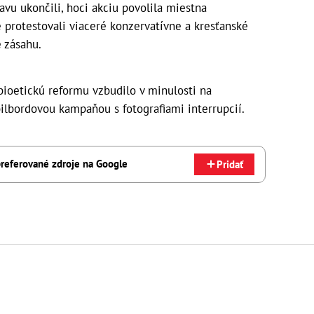
avu ukončili, hoci akciu povolila miestna
e protestovali viaceré konzervatívne a kresťanské
e zásahu.
ioetickú reformu vzbudilo v minulosti na
ilbordovou kampaňou s fotografiami interrupcií.
referované zdroje na Google
Pridať