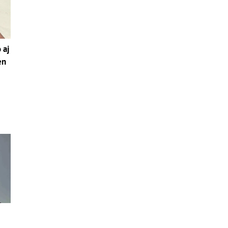
 aj
en