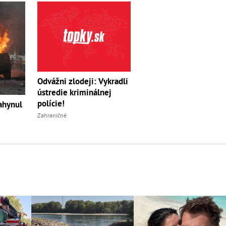
Odvážni zlodeji: Vykradli
ústredie kriminálnej
polície!
ahynul
Zahraničné