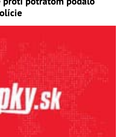
 proti potratom podalo
olície