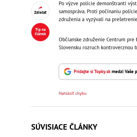
Po výzve polície demonštranti výst
samospráva. Proti počínaniu políci
Zdieľať
združenia a vyzývali na prešetreni
Tip na
článok
Občianske združenie Centrum pre b
Slovensku rozruch kontroverznou b
Pridajte si Topky.sk
medzi Vaše p
Nahlásiť chybu
SÚVISIACE ČLÁNKY