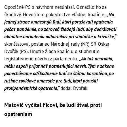
Opozičné PS s návrhom nesúhlasí. Označilo ho za
škodlivý. Hovorilo o pokrytectve vládnej koalície.
„Na
jednej strane amnestujú ľudí, ktorí porušovali opatrenia
počas pandémie, no zároveň žiadajú ľudí, aby dodržiavali
aktuálne nariadenia odborníkov pri slintačke a krívačke,“
skonštatoval poslanec Národnej rady (NR) SR Oskar
Dvořák (PS). Hnutie žiada koalíciu o stiahnutie
legislatívneho návrhu z parlamentu.
„Ak tak neurobia,
môžu aspoň prijať náš pozmeňujúci návrh. Tým v zákone
ponechávame odškodnenie ľudí za štátnu karanténu, no
rušíme covidové amnestie pre ľudí, ktorí porušili
protipandemické opatrenia,“
dodal Dvořák.
Matovič vyčítal Ficovi, že ľudí štval proti
opatreniam