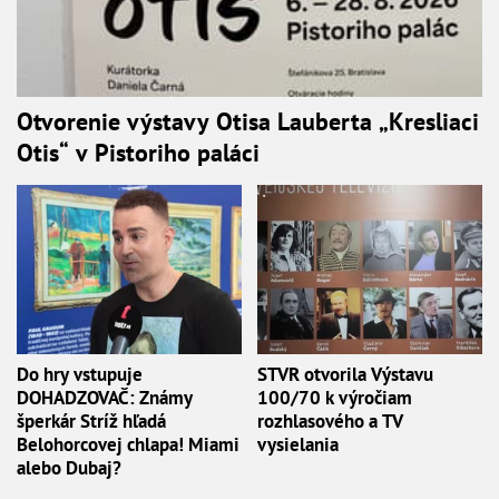
Otvorenie výstavy Otisa Lauberta „Kresliaci
Otis“ v Pistoriho paláci
Do hry vstupuje
STVR otvorila Výstavu
DOHADZOVAČ: Známy
100/70 k výročiam
šperkár Stríž hľadá
rozhlasového a TV
Belohorcovej chlapa! Miami
vysielania
alebo Dubaj?