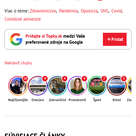
Viac o téme:
Zdravotníctvo
,
Pandémia
,
Opozícia
,
SNS
,
Covid
,
Covidové amnestie
Pridajte si Topky.sk
medzi Vaše
Pridať
preferované zdroje na Google
Nahlásiť chybu
16
4
4
4
7
5
Najčítanejšie
Domáce
Zahraničné
Prominenti
Šport
Krimi
Zaují