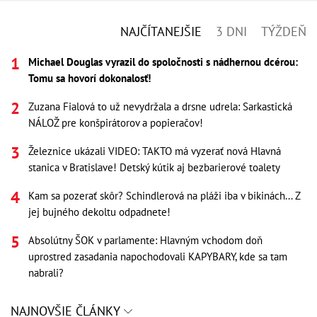
NAJČÍTANEJŠIE
3 DNI
TÝŽDEŇ
Michael Douglas vyrazil do spoločnosti s nádhernou dcérou:
Tomu sa hovorí dokonalosť!
Zuzana Fialová to už nevydržala a drsne udrela: Sarkastická
NÁLOŽ pre konšpirátorov a popieračov!
Železnice ukázali VIDEO: TAKTO má vyzerať nová Hlavná
stanica v Bratislave! Detský kútik aj bezbarierové toalety
Kam sa pozerať skôr? Schindlerová na pláži iba v bikinách... Z
jej bujného dekoltu odpadnete!
Absolútny ŠOK v parlamente: Hlavným vchodom doň
uprostred zasadania napochodovali KAPYBARY, kde sa tam
nabrali?
NAJNOVŠIE ČLÁNKY