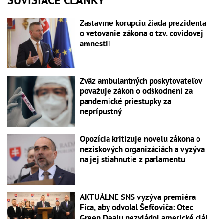
SÚVISIACE ČLÁNKY
Zastavme korupciu žiada prezidenta
o vetovanie zákona o tzv. covidovej
amnestii
Zväz ambulantných poskytovateľov
považuje zákon o odškodnení za
pandemické priestupky za
neprípustný
Opozícia kritizuje novelu zákona o
neziskových organizáciách a vyzýva
na jej stiahnutie z parlamentu
AKTUÁLNE SNS vyzýva premiéra
Fica, aby odvolal Šefčoviča: Otec
Green Dealu nezvládol americké clá!