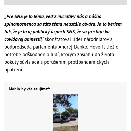
„Pre SNS je to téma, veď z iniciatívy nás a nášho
splnomocnenca sa táto téma neustále otvára. Ja to beriem
tak, že je to aj politický úspech SNS, že sa pristúpi ku
covidovej amnestii,“
skonštatoval líder národniarov a
podpredseda parlamentu Andrej Danko. Hovoril tiež o
potrebe odškodnenia ľudí, ktorým zasiahli do života
pokuty súvisiace s porušením protipandemických
opatrení.
Mohlo by vás zaujímať: