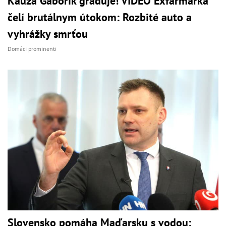
Kauza Gáborík graduje! VIDEO Exfarmárka
čelí brutálnym útokom: Rozbité auto a
vyhrážky smrťou
Domáci prominenti
Slovensko pomáha Maďarsku s vodou: