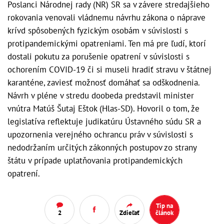
Poslanci Národnej rady (NR) SR sa v závere stredajšieho
rokovania venovali vládnemu návrhu zákona o náprave
krívd spôsobených fyzickým osobám v súvislosti s
protipandemickými opatreniami. Ten má pre ľudí, ktorí
dostali pokutu za porušenie opatrení v súvislosti s
ochorením COVID-19 či si museli hradiť stravu v štátnej
karanténe, zaviesť možnosť domáhať sa odškodnenia.
Návrh v pléne v stredu doobeda predstavil minister
vnútra Matúš Šutaj Eštok (Hlas-SD). Hovoril o tom, že
legislatíva reflektuje judikatúru Ústavného súdu SR a
upozornenia verejného ochrancu práv v súvislosti s
nedodržaním určitých zákonných postupov zo strany
štátu v prípade uplatňovania protipandemických
opatrení.
Tip na
2
Zdieľať
článok