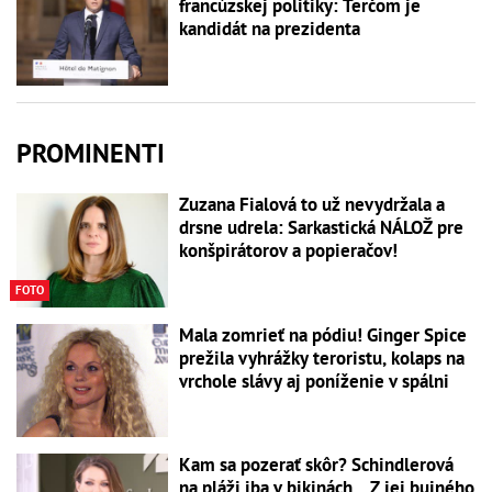
francúzskej politiky: Terčom je
kandidát na prezidenta
PROMINENTI
Zuzana Fialová to už nevydržala a
drsne udrela: Sarkastická NÁLOŽ pre
konšpirátorov a popieračov!
FOTO
Mala zomrieť na pódiu! Ginger Spice
prežila vyhrážky teroristu, kolaps na
vrchole slávy aj poníženie v spálni
Kam sa pozerať skôr? Schindlerová
na pláži iba v bikinách... Z jej bujného