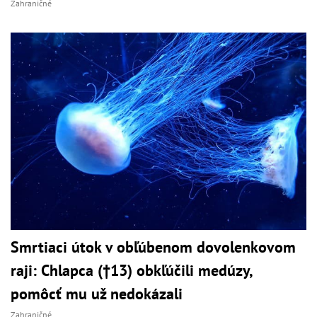
Zahraničné
Smrtiaci útok v obľúbenom dovolenkovom
raji: Chlapca (†13) obkľúčili medúzy,
pomôcť mu už nedokázali
Zahraničné