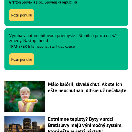
Grafton Slovakia s.r.o., Slovenská republika
Pozri ponuku
Výroba v automobilovom priemysle | Stabilná práca na 3/4
zmeny. Nástup ihneď!
TRANSFER International Staff k.s., Košice
Pozri ponuku
Málo kalórií, skvelá chuť. Ak ste ich
ešte neochutnali, dlhšie už nečakajte
Extrémne teploty? Byty v srdci
Bratislavy majú výnimočný systém,
ktorý ešte aj šetrí náklady