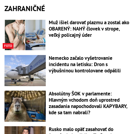
ZAHRANIČNÉ
Muž išiel darovať plazmu a zostal ako
OBARENÝ: NAHÝ človek v strope,
veľký policajný úder
FOTO
Nemecko začalo vyšetrovanie
incidentu na letisku: Dron s
výbušninou kontrolovane odpálili
Absolútny ŠOK v parlamente:
Hlavným vchodom doň uprostred
zasadania napochodovali KAPYBARY,
kde sa tam nabrali?
Rusko malo opäť zasahovať do