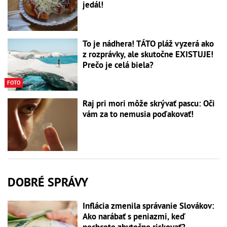
jedál!
To je nádhera! TÁTO pláž vyzerá ako
z rozprávky, ale skutočne EXISTUJE!
Prečo je celá biela?
FOTO
Raj pri mori môže skrývať pascu: Oči
vám za to nemusia poďakovať!
DOBRÉ SPRÁVY
Inflácia zmenila správanie Slovákov:
Ako narábať s peniazmi, keď