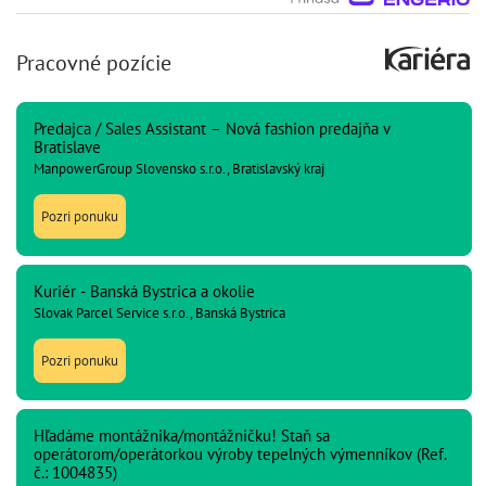
Pracovné pozície
Predajca / Sales Assistant – Nová fashion predajňa v
Bratislave
ManpowerGroup Slovensko s.r.o., Bratislavský kraj
Pozri ponuku
Kuriér - Banská Bystrica a okolie
Slovak Parcel Service s.r.o., Banská Bystrica
Pozri ponuku
Hľadáme montážnika/montážničku! Staň sa
operátorom/operátorkou výroby tepelných výmenníkov (Ref.
č.: 1004835)