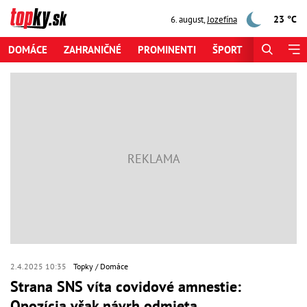
23 °C
6. august
,
Jozefína
DOMÁCE
ZAHRANIČNÉ
PROMINENTI
ŠPORT
ZAUJÍMAV
2.4.2025 10:35
Topky
Domáce
Strana SNS víta covidové amnestie:
Opozícia však návrh odmieta