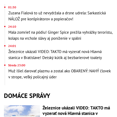
01:30
Zuzana Fialová to už nevydržala a drsne udrela: Sarkastická
NÁLOŽ pre konšpirátorov a popieračov!
24:10
Mala zomrieť na pódiu! Ginger Spice prežila vyhrážky teroristu,
kolaps na vrchole slávy aj poníženie v spálni
24:01
Železnice ukázali VIDEO: TAKTO má vyzerať nová Hlavná
stanica v Bratislave! Detský kútik aj bezbarierové toalety
Streda 23:00
Muž išiel darovať plazmu a zostal ako OBARENÝ: NAHÝ človek
v strope, veľký policajný úder
DOMÁCE SPRÁVY
Železnice ukázali VIDEO: TAKTO má
vyzerať nová Hlavná stanica v