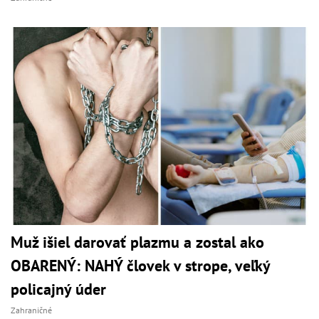
Muž išiel darovať plazmu a zostal ako
OBARENÝ: NAHÝ človek v strope, veľký
policajný úder
Zahraničné