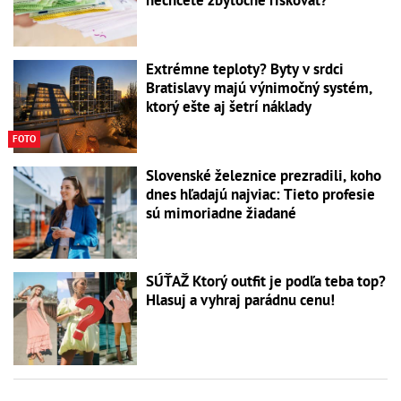
nechcete zbytočne riskovať?
Extrémne teploty? Byty v srdci
Bratislavy majú výnimočný systém,
ktorý ešte aj šetrí náklady
FOTO
Slovenské železnice prezradili, koho
dnes hľadajú najviac: Tieto profesie
sú mimoriadne žiadané
SÚŤAŽ Ktorý outfit je podľa teba top?
Hlasuj a vyhraj parádnu cenu!