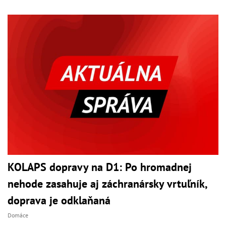
KOLAPS dopravy na D1: Po hromadnej
nehode zasahuje aj záchranársky vrtuľník,
doprava je odklaňaná
Domáce