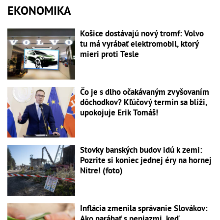
EKONOMIKA
Košice dostávajú nový tromf: Volvo
tu má vyrábať elektromobil, ktorý
mieri proti Tesle
Čo je s dlho očakávaným zvyšovaním
dôchodkov? Kľúčový termín sa blíži,
upokojuje Erik Tomáš!
Stovky banských budov idú k zemi:
Pozrite si koniec jednej éry na hornej
Nitre! (foto)
Inflácia zmenila správanie Slovákov:
Ako narábať s peniazmi, keď