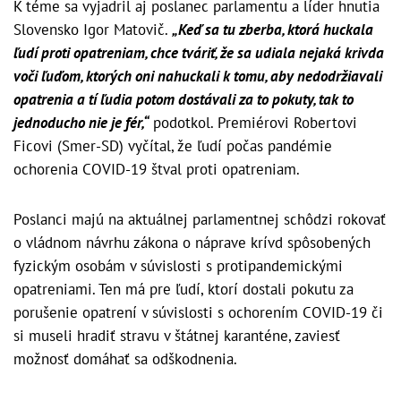
K téme sa vyjadril aj poslanec parlamentu a líder hnutia
Slovensko Igor Matovič.
„Keď sa tu zberba, ktorá huckala
ľudí proti opatreniam, chce tváriť, že sa udiala nejaká krivda
voči ľuďom, ktorých oni nahuckali k tomu, aby nedodržiavali
opatrenia a tí ľudia potom dostávali za to pokuty, tak to
jednoducho nie je fér,“
podotkol. Premiérovi Robertovi
Ficovi (Smer-SD) vyčítal, že ľudí počas pandémie
ochorenia COVID-19 štval proti opatreniam.
Poslanci majú na aktuálnej parlamentnej schôdzi rokovať
o vládnom návrhu zákona o náprave krívd spôsobených
fyzickým osobám v súvislosti s protipandemickými
opatreniami. Ten má pre ľudí, ktorí dostali pokutu za
porušenie opatrení v súvislosti s ochorením COVID-19 či
si museli hradiť stravu v štátnej karanténe, zaviesť
možnosť domáhať sa odškodnenia.