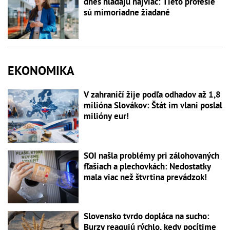
dnes hľadajú najviac: Tieto profesie
sú mimoriadne žiadané
EKONOMIKA
V zahraničí žije podľa odhadov až 1,8
milióna Slovákov: Štát im vlani poslal
milióny eur!
SOI našla problémy pri zálohovaných
fľašiach a plechovkách: Nedostatky
mala viac než štvrtina prevádzok!
Slovensko tvrdo dopláca na sucho:
Burzy reagujú rýchlo, kedy pocítime