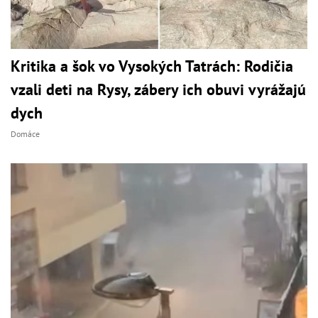
Kritika a šok vo Vysokých Tatrách: Rodičia
vzali deti na Rysy, zábery ich obuvi vyrážajú
dych
Domáce