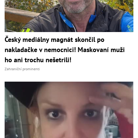
Český mediálny magnát skončil po
nakladačke v nemocnici! Maskovaní muži
ho ani trochu nešetrili!
Zahraniční prominenti