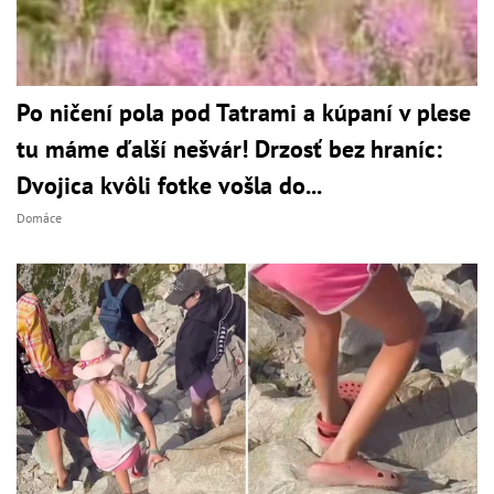
Po ničení pola pod Tatrami a kúpaní v plese
tu máme ďalší nešvár! Drzosť bez hraníc:
Dvojica kvôli fotke vošla do...
Domáce