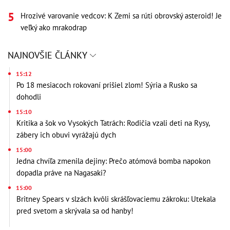
Hrozivé varovanie vedcov: K Zemi sa rúti obrovský asteroid! Je
veľký ako mrakodrap
NAJNOVŠIE ČLÁNKY
15:12
Po 18 mesiacoch rokovaní prišiel zlom! Sýria a Rusko sa
dohodli
15:10
Kritika a šok vo Vysokých Tatrách: Rodičia vzali deti na Rysy,
zábery ich obuvi vyrážajú dych
15:00
Jedna chvíľa zmenila dejiny: Prečo atómová bomba napokon
dopadla práve na Nagasaki?
15:00
Britney Spears v slzách kvôli skrášľovaciemu zákroku: Utekala
pred svetom a skrývala sa od hanby!