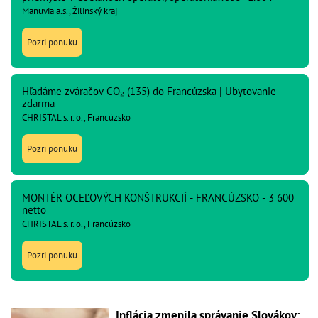
Manuvia a.s., Žilinský kraj
Pozri ponuku
Hľadáme zváračov CO₂ (135) do Francúzska | Ubytovanie
zdarma
CHRISTAL s. r. o., Francúzsko
Pozri ponuku
MONTÉR OCEĽOVÝCH KONŠTRUKCIÍ - FRANCÚZSKO - 3 600
netto
CHRISTAL s. r. o., Francúzsko
Pozri ponuku
Inflácia zmenila správanie Slovákov: