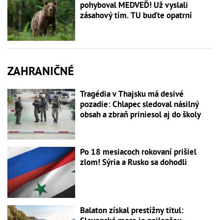
pohyboval MEDVEĎ! Už vyslali
zásahový tím. TU buďte opatrní
ZAHRANIČNÉ
Tragédia v Thajsku má desivé
pozadie: Chlapec sledoval násilný
obsah a zbraň priniesol aj do školy
Po 18 mesiacoch rokovaní prišiel
zlom! Sýria a Rusko sa dohodli
Balaton získal prestížny titul: