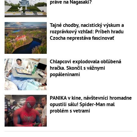
práve na Nagasaki?
Tajné chodby, nacistický výskum a
rozprávkový vzhľad: Príbeh hradu
Czocha neprestáva fascinovať
Chlapcovi explodovala obľúbená
hračka. Skončil s vážnymi
popáleninami
PANIKA v kine, návštevníci hromadne
opustili sálu! Spider-Man mal
problém s vetrami