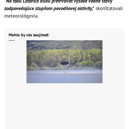
"Na toku Latorica budú pretrvávať vysoké vodné stavy
zodpovedajúce stupňom povodňovej aktivity,"
skonštatovali
meteorológovia.
Mohlo by vás zaujímať: