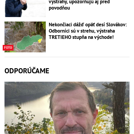
výstrahy, upozorňujú aj pred
povodňou
Nekončiaci dážď opäť desí Slovákov:
Odborníci sú v strehu, výstraha
TRETIEHO stupňa na východe!
FOTO
ODPORÚČAME