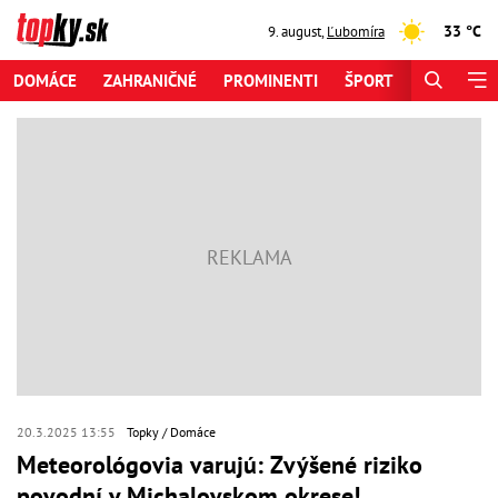
33 °C
9. august
,
Ľubomíra
DOMÁCE
ZAHRANIČNÉ
PROMINENTI
ŠPORT
ZAUJÍMAV
20.3.2025 13:55
Topky
Domáce
Meteorológovia varujú: Zvýšené riziko
povodní v Michalovskom okrese!