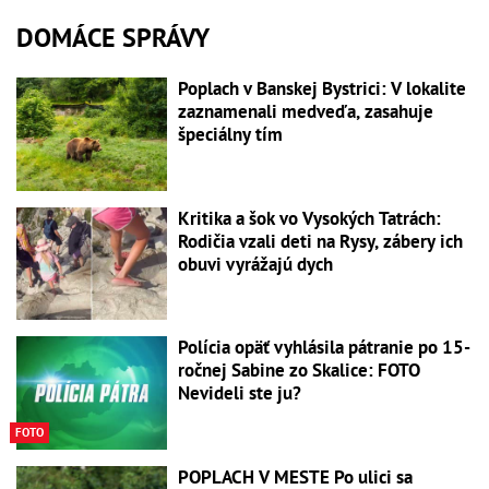
DOMÁCE SPRÁVY
Poplach v Banskej Bystrici: V lokalite
zaznamenali medveďa, zasahuje
špeciálny tím
Kritika a šok vo Vysokých Tatrách:
Rodičia vzali deti na Rysy, zábery ich
obuvi vyrážajú dych
Polícia opäť vyhlásila pátranie po 15-
ročnej Sabine zo Skalice: FOTO
Nevideli ste ju?
FOTO
POPLACH V MESTE Po ulici sa