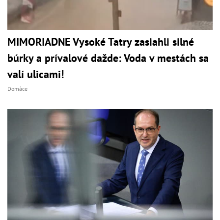
MIMORIADNE Vysoké Tatry zasiahli silné
búrky a prívalové dažde: Voda v mestách sa
valí ulicami!
Domáce