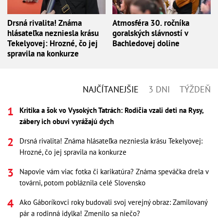
Drsná rivalita! Známa
Atmosféra 30. ročníka
hlásateľka nezniesla krásu
goralských slávností v
Tekelyovej: Hrozné, čo jej
Bachledovej doline
spravila na konkurze
NAJČÍTANEJŠIE
3 DNI
TÝŽDEŇ
Kritika a šok vo Vysokých Tatrách: Rodičia vzali deti na Rysy,
zábery ich obuvi vyrážajú dych
Drsná rivalita! Známa hlásateľka nezniesla krásu Tekelyovej:
Hrozné, čo jej spravila na konkurze
Napovie vám viac fotka či karikatúra? Známa speváčka drela v
továrni, potom pobláznila celé Slovensko
Ako Gáboríkovci roky budovali svoj verejný obraz: Zamilovaný
pár a rodinná idylka! Zmenilo sa niečo?