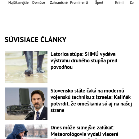
Najčítanejšie
Domáce
Zahraničné
Prominenti
Šport
Krimi
Zaují
SÚVISIACE ČLÁNKY
Latorica stúpa: SHMÚ vydáva
výstrahu druhého stupňa pred
povodňou
Slovensko stále čaká na modernú
vojenskú techniku z Izraela: Kaliňák
potvrdil, že omeškania sú aj na našej
strane
Dnes môže silnejšie zafúkať:
Meteorológovia vydali viaceré