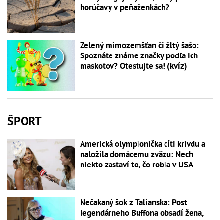
horúčavy v peňaženkách?
Zelený mimozemšťan či žltý šašo:
Spoznáte známe značky podľa ich
maskotov? Otestujte sa! (kvíz)
ŠPORT
Americká olympionička cíti krivdu a
naložila domácemu zväzu: Nech
niekto zastaví to, čo robia v USA
Nečakaný šok z Talianska: Post
legendárneho Buffona obsadí žena,