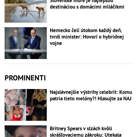
Slovenské more je najlepšou
destináciou s domácimi miláčikmi
Nemecko čelí útokom každý deň,
tvrdí minister: Hovorí o hybridnej
vojne
PROMINENTI
Najslávnejšie výstrihy celebrít: Komu
patria tieto melóny?! Hlasujte za NAJ
Britney Spears v slzách kvôli
skrášľovaciemu zákroku: Utekala