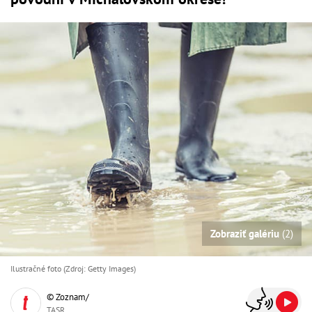
Zobraziť galériu
(2)
Ilustračné foto (Zdroj: Getty Images)
© Zoznam/
TASR