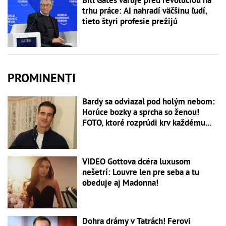
trhu práce: AI nahradí väčšinu ľudí,
tieto štyri profesie prežijú
PROMINENTI
Bardy sa odviazal pod holým nebom:
Horúce bozky a sprcha so ženou!
FOTO, ktoré rozprúdi krv každému...
VIDEO Gottova dcéra luxusom
nešetrí: Louvre len pre seba a tu
obeduje aj Madonna!
Dohra drámy v Tatrách! Ferovi