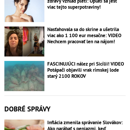
zdravý vzhľad pleti: Oplatí sa jesť
viac tejto superpotraviny!
Nasťahovala sa do skrine a ušetrila
viac ako 1 100 eur mesačne: VIDEO
Nechcem pracovať len na nájom!
FASCINUJÚCI nález pri Sicílii! VIDEO
Potápači objavili vrak rímskej lode
starý 2100 ROKOV
DOBRÉ SPRÁVY
Inflácia zmenila správanie Slovákov:
Ako narábať s peniazmi, keď