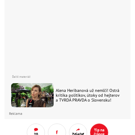
Alena Heribanová už nemlčí! Ostrá
kritika politikov, útoky od hejterov
a TVRDÁ PRAVDA o Slovensku!
Reklama
Tip na
20
Zdieľať
článok