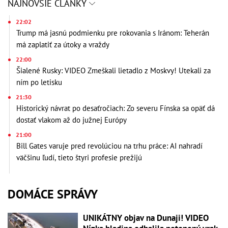
NAJNOVŠIE ČLÁNKY
22:02
Trump má jasnú podmienku pre rokovania s Iránom: Teherán
má zaplatiť za útoky a vraždy
22:00
Šialené Rusky: VIDEO Zmeškali lietadlo z Moskvy! Utekali za
ním po letisku
21:30
Historický návrat po desaťročiach: Zo severu Fínska sa opäť dá
dostať vlakom až do južnej Európy
21:00
Bill Gates varuje pred revolúciou na trhu práce: AI nahradí
väčšinu ľudí, tieto štyri profesie prežijú
DOMÁCE SPRÁVY
UNIKÁTNY objav na Dunaji! VIDEO