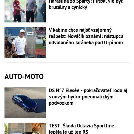
Haraslína zo Sparty: Futbal vie byť
brutálny a cynický
V kabíne chce nájsť vzájomný
rešpekt: Nováčik oznámil nástupcu
odvolaného Jarábeka pod Urpínom
AUTO-MOTO
DS N°7 Élysée - pokračovateľ rodu aj
s novým hydro-pneumatickým
podvozkom
TEST: Škoda Octavia Sportline -
lepšia je už len RS