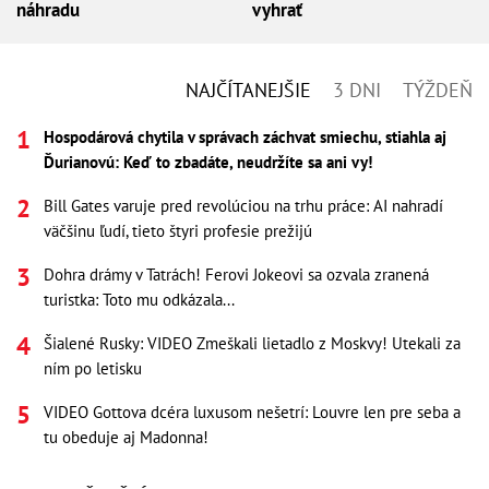
náhradu
vyhrať
NAJČÍTANEJŠIE
3 DNI
TÝŽDEŇ
Hospodárová chytila v správach záchvat smiechu, stiahla aj
Ďurianovú: Keď to zbadáte, neudržíte sa ani vy!
Bill Gates varuje pred revolúciou na trhu práce: AI nahradí
väčšinu ľudí, tieto štyri profesie prežijú
Dohra drámy v Tatrách! Ferovi Jokeovi sa ozvala zranená
turistka: Toto mu odkázala...
Šialené Rusky: VIDEO Zmeškali lietadlo z Moskvy! Utekali za
ním po letisku
VIDEO Gottova dcéra luxusom nešetrí: Louvre len pre seba a
tu obeduje aj Madonna!