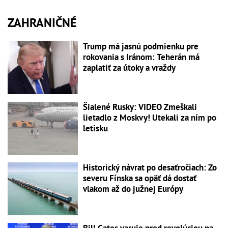
ZAHRANIČNÉ
Trump má jasnú podmienku pre
rokovania s Iránom: Teherán má
zaplatiť za útoky a vraždy
Šialené Rusky: VIDEO Zmeškali
lietadlo z Moskvy! Utekali za ním po
letisku
Historický návrat po desaťročiach: Zo
severu Fínska sa opäť dá dostať
vlakom až do južnej Európy
Bill Gates varuje pred revolúciou na