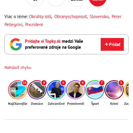
Viac o téme:
Okrúhly stôl
,
Obranyschopnosť
,
Slovensko
,
Peter
Pellegrini
,
Prezident
Pridajte si Topky.sk
medzi Vaše
Pridať
preferované zdroje na Google
Nahlásiť chybu
16
4
6
4
7
5
Najčítanejšie
Domáce
Zahraničné
Prominenti
Šport
Krimi
Zaují