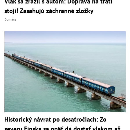
Vlak sa zrazil s autom: Doprava na trati
stojí! Zasahujú záchranné zložky
Domáce
Historický návrat po desaťročiach: Zo
severu Fínska sa opäť dá dostať vlakom až