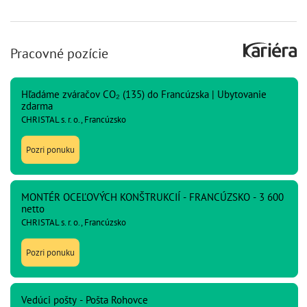
Pracovné pozície
Hľadáme zváračov CO₂ (135) do Francúzska | Ubytovanie
zdarma
CHRISTAL s. r. o., Francúzsko
Pozri ponuku
MONTÉR OCEĽOVÝCH KONŠTRUKCIÍ - FRANCÚZSKO - 3 600
netto
CHRISTAL s. r. o., Francúzsko
Pozri ponuku
Vedúci pošty - Pošta Rohovce