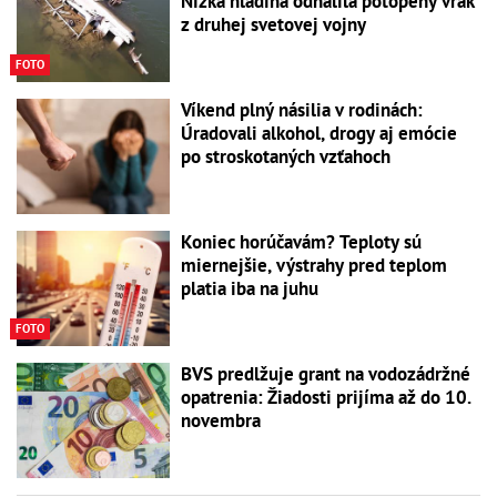
Nízka hladina odhalila potopený vrak
z druhej svetovej vojny
FOTO
Víkend plný násilia v rodinách:
Úradovali alkohol, drogy aj emócie
po stroskotaných vzťahoch
Koniec horúčavám? Teploty sú
miernejšie, výstrahy pred teplom
platia iba na juhu
FOTO
BVS predlžuje grant na vodozádržné
opatrenia: Žiadosti prijíma až do 10.
novembra