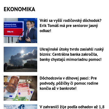
EKONOMIKA
Vráti sa vyšší rodičovský dôchodok?
Erik Tomáš má pre seniorov jasný
odkaz!
Ukrajinské útoky tvrdo zasiahli ruský
biznis: Centrálna banka zakročila,
banky chystajú mimoriadnu pomoc!
Dôchodcovia v dlhovej pasci: Pre
podvody, pôžičky či pomoc rodine
končia až v bankrote!
V zahraničí žije podľa odhadov až 1,8