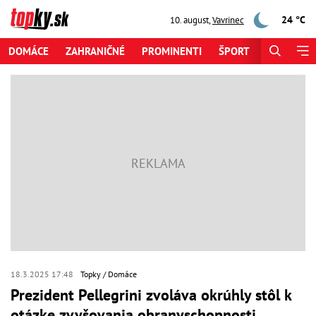
24 °C
10. august
,
Vavrinec
DOMÁCE
ZAHRANIČNÉ
PROMINENTI
ŠPORT
ZAUJÍMAV
18.3.2025 17:48
Topky
Domáce
Prezident Pellegrini zvoláva okrúhly stôl k
otázke zvyšovania obranyschopnosti