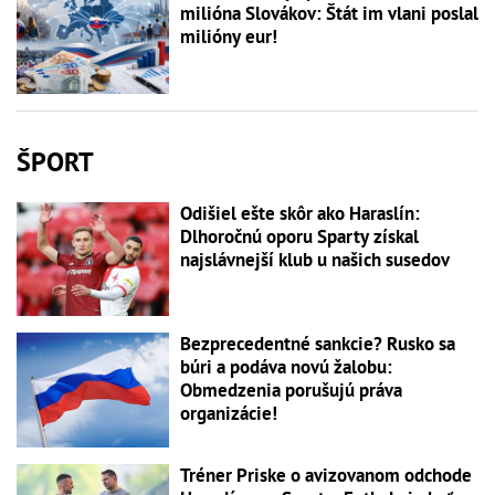
milióna Slovákov: Štát im vlani poslal
milióny eur!
ŠPORT
Odišiel ešte skôr ako Haraslín:
Dlhoročnú oporu Sparty získal
najslávnejší klub u našich susedov
Bezprecedentné sankcie? Rusko sa
búri a podáva novú žalobu:
Obmedzenia porušujú práva
organizácie!
Tréner Priske o avizovanom odchode