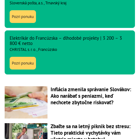
Slovenská pošta, a.s., Trnavský kraj
Pozri ponuku
Elektrikár do Francúzska – dlhodobé projekty | 3 200 – 3
800 € netto
CHRISTAL s. r. o., Francúzsko
Pozri ponuku
Inflácia zmenila správanie Slovákov:
Ako narábať s peniazmi, keď
nechcete zbytočne riskovať?
Zbaľte sa na letný piknik bez stresu:
Tieto praktické vychytávky vám