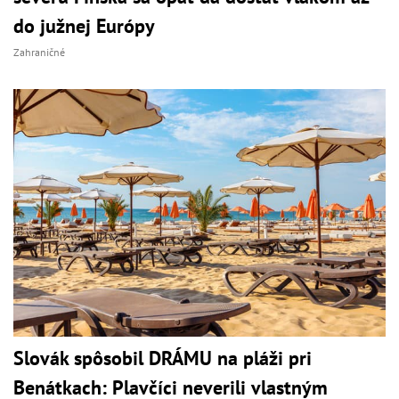
do južnej Európy
Zahraničné
Slovák spôsobil DRÁMU na pláži pri
Benátkach: Plavčíci neverili vlastným