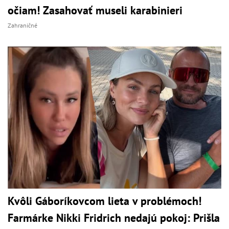
očiam! Zasahovať museli karabinieri
Zahraničné
Kvôli Gáboríkovcom lieta v problémoch!
Farmárke Nikki Fridrich nedajú pokoj: Prišla