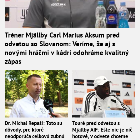
Tréner Mjällby Carl Marius Aksum pred
odvetou so Slovanom: Veríme, že aj s
novými hráčmi v kádri odohráme kvalitný
zápas
Dr. Michal Repaši: Toto su
Touré pred odvetou s
dôvody, pre ktoré
Mjällby AIF: Ešte nie je nič
neodporúča celkovú zubnú
hotové, v odvete chceme