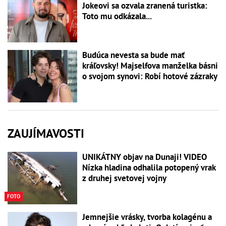
Jokeovi sa ozvala zranená turistka:
Toto mu odkázala...
Budúca nevesta sa bude mať
kráľovsky! Majselfova manželka básni
o svojom synovi: Robí hotové zázraky
ZAUJÍMAVOSTI
UNIKÁTNY objav na Dunaji! VIDEO
Nízka hladina odhalila potopený vrak
z druhej svetovej vojny
FOTO
Jemnejšie vrásky, tvorba kolagénu a