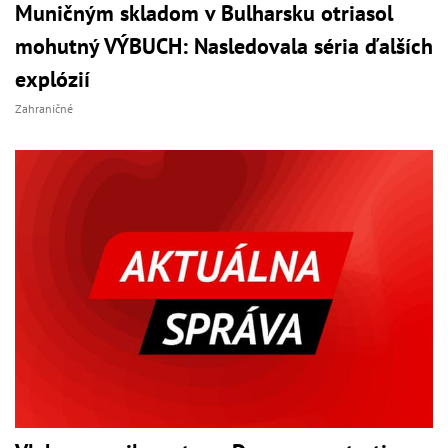
Muničným skladom v Bulharsku otriasol
mohutný VÝBUCH: Nasledovala séria ďalších
explózií
Zahraničné