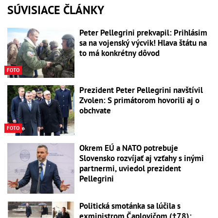
SÚVISIACE ČLÁNKY
Peter Pellegrini prekvapil: Prihlásim
sa na vojenský výcvik! Hlava štátu na
to má konkrétny dôvod
FOTO
Prezident Peter Pellegrini navštívil
Zvolen: S primátorom hovorili aj o
obchvate
FOTO
Okrem EÚ a NATO potrebuje
Slovensko rozvíjať aj vzťahy s inými
partnermi, uviedol prezident
Pellegrini
Politická smotánka sa lúčila s
exministrom Čaplovičom (†78):