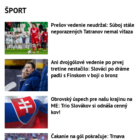
ŠPORT
Prešov vedenie neudržal: Súboj stále
neporazených Tatranov nemal víťaza
Ani dvojgólové vedenie po prvej
tretine nestačilo: Slováci po dráme
padli s Fínskom v boji o bronz
Obrovský úspech pre našu krajinu na
ME: Trio Slovákov si odnáša cenný
kov!
Čakanie na gól pokračuje: Trnava