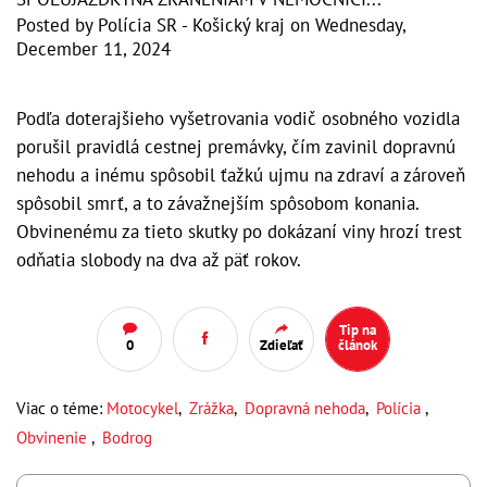
Posted by
Polícia SR - Košický kraj
on
Wednesday,
December 11, 2024
Podľa doterajšieho vyšetrovania vodič osobného vozidla
porušil pravidlá cestnej premávky, čím zavinil dopravnú
nehodu a inému spôsobil ťažkú ujmu na zdraví a zároveň
spôsobil smrť, a to závažnejším spôsobom konania.
Obvinenému za tieto skutky po dokázaní viny hrozí trest
odňatia slobody na dva až päť rokov.
Tip na
0
Zdieľať
článok
Viac o téme:
Motocykel
,
Zrážka
,
Dopravná nehoda
,
Polícia
,
Obvinenie
,
Bodrog