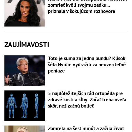
zomrieť kvôli svojmu zadku...
priznala v šokujúcom rozhovore
ZAUJÍMAVOSTI
Toto je suma za jednu bundu? Kúsok
šéfa Nvidie vydražili za neuveriteľné
peniaze
5 najdôležitejších rád ortopéda pre
zdravé kosti a kĺby: Začať treba oveľa
skôr, než začnú bolieť
Zomrela na šesť minút a zažila život