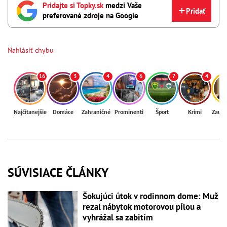
Pridajte si Topky.sk
medzi Vaše
Pridať
preferované zdroje na Google
Nahlásiť chybu
16
3
4
6
7
4
Najčítanejšie
Domáce
Zahraničné
Prominenti
Šport
Krimi
Zaují
SÚVISIACE ČLÁNKY
Šokujúci útok v rodinnom dome: Muž
rezal nábytok motorovou pílou a
vyhrážal sa zabitím