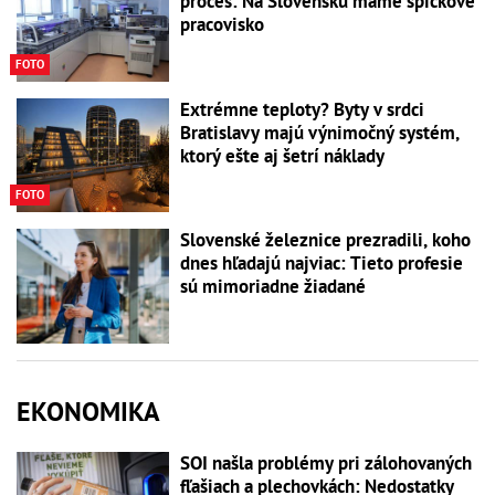
proces: Na Slovensku máme špičkové
pracovisko
FOTO
Extrémne teploty? Byty v srdci
Bratislavy majú výnimočný systém,
ktorý ešte aj šetrí náklady
FOTO
Slovenské železnice prezradili, koho
dnes hľadajú najviac: Tieto profesie
sú mimoriadne žiadané
EKONOMIKA
SOI našla problémy pri zálohovaných
fľašiach a plechovkách: Nedostatky