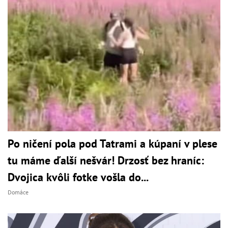
Po ničení pola pod Tatrami a kúpaní v plese
tu máme ďalší nešvár! Drzosť bez hraníc:
Dvojica kvôli fotke vošla do...
Domáce