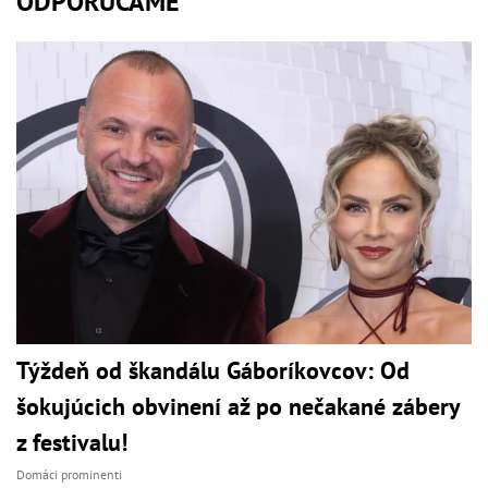
ODPORÚČAME
Týždeň od škandálu Gáboríkovcov: Od
šokujúcich obvinení až po nečakané zábery
z festivalu!
Domáci prominenti