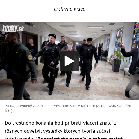
archívne video
Policajt obvinený zo zabitia na Mestskom súde v Košiciach (Zdroj: TASR/František
Iván)
Do trestného konania boli pribratí viacerí znalci z
rôznych odvetví, výsledky ktorých tvoria súčasť
vyšetrovania.
"Zo znaleckého posudku z odboru cestná