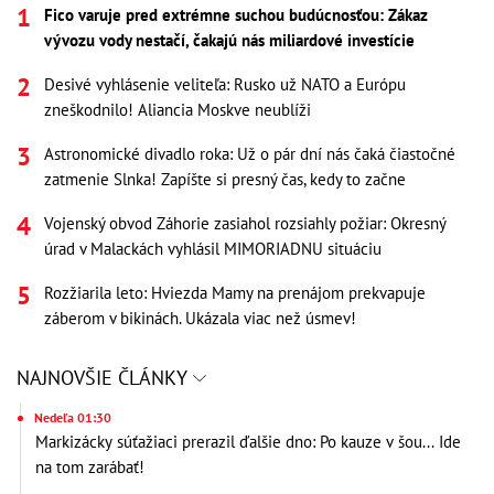
Fico varuje pred extrémne suchou budúcnosťou: Zákaz
vývozu vody nestačí, čakajú nás miliardové investície
Desivé vyhlásenie veliteľa: Rusko už NATO a Európu
zneškodnilo! Aliancia Moskve neublíži
Astronomické divadlo roka: Už o pár dní nás čaká čiastočné
zatmenie Slnka! Zapíšte si presný čas, kedy to začne
Vojenský obvod Záhorie zasiahol rozsiahly požiar: Okresný
úrad v Malackách vyhlásil MIMORIADNU situáciu
Rozžiarila leto: Hviezda Mamy na prenájom prekvapuje
záberom v bikinách. Ukázala viac než úsmev!
NAJNOVŠIE ČLÁNKY
Nedeľa 01:30
Markizácky súťažiaci prerazil ďalšie dno: Po kauze v šou... Ide
na tom zarábať!