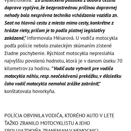
doprava vyplýva, že bezprostrednou príčinou dopravnej
nehody bola nesprávna technika vchádzania vozidla zn.
Seat na hlavnú cestu z miesta mimo cesty, konkrétne z
hrádze rieky, pričom je to podľa platnej legislatívy
zakázané,"
informovala Mésarová. U vodiča motocykla
podľa polície nebolo znaleckým skúmaním zistené
žiadne pochybenie. Rýchlosť motocykla nepresiahla
najvyššiu povolenú hodnotu, ktorá je v danom úseku 70
kilometrov za hodinu.
"Vodič auta vytvoril pre vodiča
motocykla náhlu, resp. neočakávanú prekážku, v dôsledku
čoho vodič motocykla nemohol zrážke zabrániť,"
konštatovala hovorkyňa.
POLÍCIA OBVINILA VODIČA, KTORÉHO AUTO V LETE
ŤAŽKO ZRANILO MOTOCYKLISTU A JEHO
SPOLUJAZDKYŇA ZRANENIAM V NEMOCNICI...