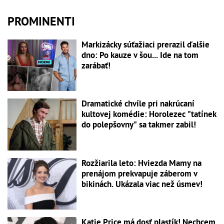
PROMINENTI
Markizácky súťažiaci prerazil ďalšie
dno: Po kauze v šou... Ide na tom
zarábať!
Dramatické chvíle pri nakrúcaní
kultovej komédie: Horolezec "tatínek
do polepšovny" sa takmer zabil!
Rozžiarila leto: Hviezda Mamy na
prenájom prekvapuje záberom v
bikinách. Ukázala viac než úsmev!
Katie Price má dosť plastík! Nechcem