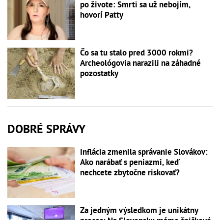
po živote: Smrti sa už nebojím,
hovorí Patty
Čo sa tu stalo pred 3000 rokmi?
Archeológovia narazili na záhadné
pozostatky
DOBRÉ SPRÁVY
Inflácia zmenila správanie Slovákov:
Ako narábať s peniazmi, keď
nechcete zbytočne riskovať?
Za jedným výsledkom je unikátny