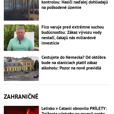
kontrolou: Hasiči naďalej dohliadajú
na poškodené územie
Fico varuje pred extrémne suchou
budúcnosťou: Zákaz vývozu vody
nestačí, čakajú nás miliardové
investície
Cestujete do Nemecka? Od októbra
bude na staniciach platiť zákaz
alkoholu: Pozor na nové pravidlá
ZAHRANIČNÉ
Letisko v Catanii obnovilo PRÍLETY:
Zníženie výstrahy po erupcii sopky