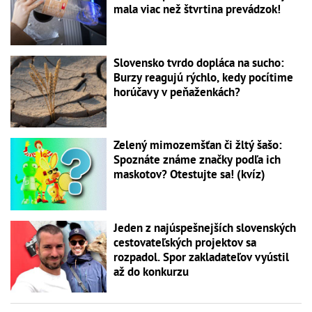
mala viac než štvrtina prevádzok!
Slovensko tvrdo dopláca na sucho:
Burzy reagujú rýchlo, kedy pocítime
horúčavy v peňaženkách?
Zelený mimozemšťan či žltý šašo:
Spoznáte známe značky podľa ich
maskotov? Otestujte sa! (kvíz)
Jeden z najúspešnejších slovenských
cestovateľských projektov sa
rozpadol. Spor zakladateľov vyústil
až do konkurzu