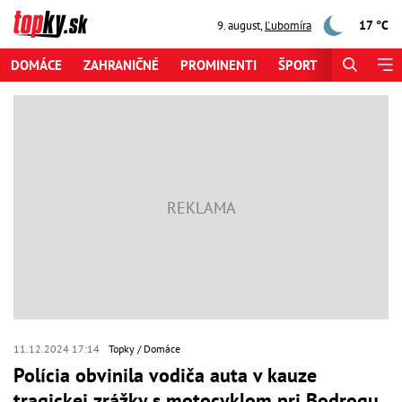
17 °C
9. august
,
Ľubomíra
DOMÁCE
ZAHRANIČNÉ
PROMINENTI
ŠPORT
ZAUJÍMAV
11.12.2024 17:14
Topky
Domáce
Polícia obvinila vodiča auta v kauze
tragickej zrážky s motocyklom pri Bodrogu