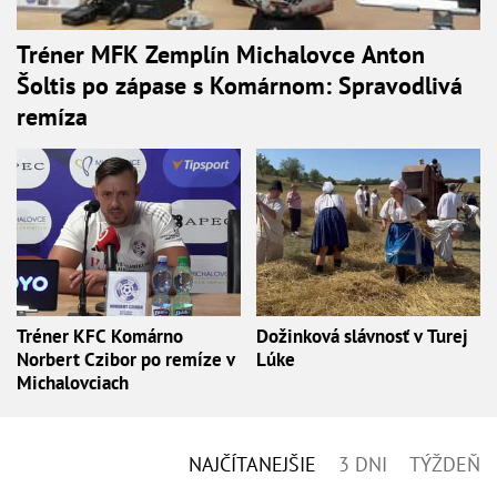
Tréner MFK Zemplín Michalovce Anton
Šoltis po zápase s Komárnom: Spravodlivá
remíza
Tréner KFC Komárno
Dožinková slávnosť v Turej
Norbert Czibor po remíze v
Lúke
Michalovciach
NAJČÍTANEJŠIE
3 DNI
TÝŽDEŇ