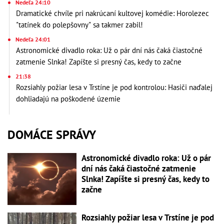
Nedeľa 24:10
Dramatické chvíle pri nakrúcaní kultovej komédie: Horolezec
"tatínek do polepšovny" sa takmer zabil!
Nedeľa 24:01
Astronomické divadlo roka: Už o pár dní nás čaká čiastočné
zatmenie Slnka! Zapíšte si presný čas, kedy to začne
21:38
Rozsiahly požiar lesa v Trstíne je pod kontrolou: Hasiči naďalej
dohliadajú na poškodené územie
DOMÁCE SPRÁVY
Astronomické divadlo roka: Už o pár
dní nás čaká čiastočné zatmenie
Slnka! Zapíšte si presný čas, kedy to
začne
Rozsiahly požiar lesa v Trstíne je pod