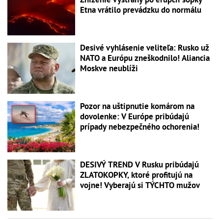
Etna vrátilo prevádzku do normálu
Desivé vyhlásenie veliteľa: Rusko už
NATO a Európu zneškodnilo! Aliancia
Moskve neublíži
Pozor na uštipnutie komárom na
dovolenke: V Európe pribúdajú
prípady nebezpečného ochorenia!
DESIVÝ TREND V Rusku pribúdajú
ZLATOKOPKY, ktoré profitujú na
vojne! Vyberajú si TÝCHTO mužov