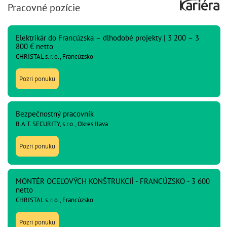
Pracovné pozície
Elektrikár do Francúzska – dlhodobé projekty | 3 200 – 3
800 € netto
CHRISTAL s. r. o., Francúzsko
Pozri ponuku
Bezpečnostný pracovník
B.A.T. SECURITY, s.r.o., Okres Ilava
Pozri ponuku
MONTÉR OCEĽOVÝCH KONŠTRUKCIÍ - FRANCÚZSKO - 3 600
netto
CHRISTAL s. r. o., Francúzsko
Pozri ponuku