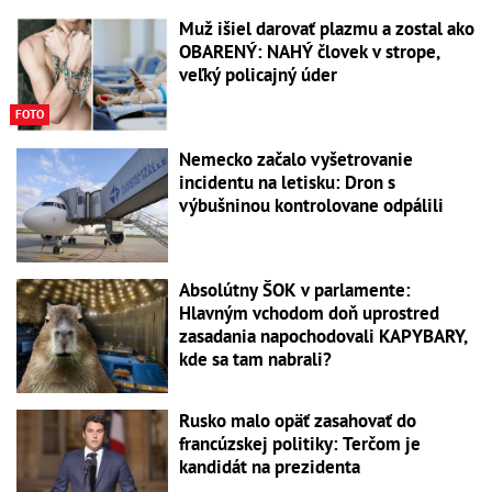
Muž išiel darovať plazmu a zostal ako
OBARENÝ: NAHÝ človek v strope,
veľký policajný úder
FOTO
Nemecko začalo vyšetrovanie
incidentu na letisku: Dron s
výbušninou kontrolovane odpálili
Absolútny ŠOK v parlamente:
Hlavným vchodom doň uprostred
zasadania napochodovali KAPYBARY,
kde sa tam nabrali?
Rusko malo opäť zasahovať do
francúzskej politiky: Terčom je
kandidát na prezidenta