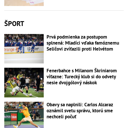
ŠPORT
Prvá podmienka za postupom
splnená: Mladíci vďaka famóznemu
Seličovi zvíťazili proti Helvétom
Fenerbahce s Milanom Škriniarom
víťazne: Turecký klub si do odvety
nesie dvojgólový náskok
Obavy sa naplnili: Carlos Alcaraz
oznámil svetu správu, ktorú sme
nechceli počuť