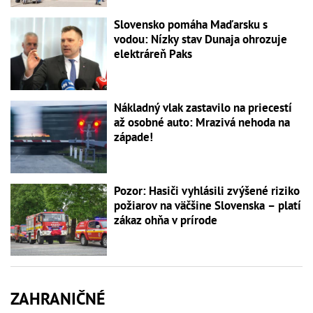
Slovensko pomáha Maďarsku s
vodou: Nízky stav Dunaja ohrozuje
elektráreň Paks
Nákladný vlak zastavilo na priecestí
až osobné auto: Mrazivá nehoda na
západe!
Pozor: Hasiči vyhlásili zvýšené riziko
požiarov na väčšine Slovenska – platí
zákaz ohňa v prírode
ZAHRANIČNÉ