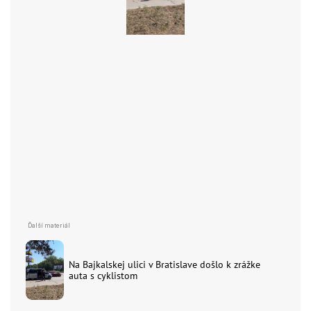
Na Bajkalskej ulici v Bratislave došlo k zrážke
auta s cyklistom