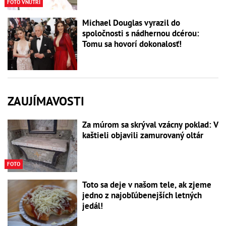
FOTO VNÚTRI
Michael Douglas vyrazil do
spoločnosti s nádhernou dcérou:
Tomu sa hovorí dokonalosť!
ZAUJÍMAVOSTI
Za múrom sa skrýval vzácny poklad: V
kaštieli objavili zamurovaný oltár
FOTO
Toto sa deje v našom tele, ak zjeme
jedno z najobľúbenejších letných
jedál!