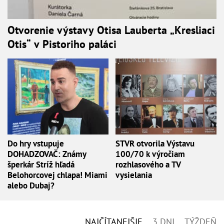
Otvorenie výstavy Otisa Lauberta „Kresliaci
Otis“ v Pistoriho paláci
Do hry vstupuje
STVR otvorila Výstavu
DOHADZOVAČ: Známy
100/70 k výročiam
šperkár Stríž hľadá
rozhlasového a TV
Belohorcovej chlapa! Miami
vysielania
alebo Dubaj?
NAJČÍTANEJŠIE
3 DNI
TÝŽDEŇ