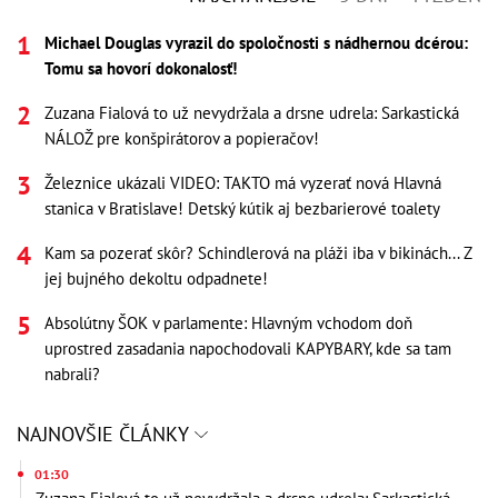
Michael Douglas vyrazil do spoločnosti s nádhernou dcérou:
Tomu sa hovorí dokonalosť!
Zuzana Fialová to už nevydržala a drsne udrela: Sarkastická
NÁLOŽ pre konšpirátorov a popieračov!
Železnice ukázali VIDEO: TAKTO má vyzerať nová Hlavná
stanica v Bratislave! Detský kútik aj bezbarierové toalety
Kam sa pozerať skôr? Schindlerová na pláži iba v bikinách... Z
jej bujného dekoltu odpadnete!
Absolútny ŠOK v parlamente: Hlavným vchodom doň
uprostred zasadania napochodovali KAPYBARY, kde sa tam
nabrali?
NAJNOVŠIE ČLÁNKY
01:30