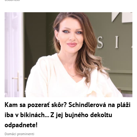
Kam sa pozerať skôr? Schindlerová na pláži
iba v bikinách... Z jej bujného dekoltu
odpadnete!
Domáci prominenti