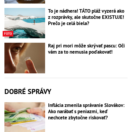
To je nádhera! TÁTO pláž vyzerá ako
z rozprávky, ale skutočne EXISTUJE!
Prečo je celá biela?
FOTO
Raj pri mori môže skrývať pascu: Oči
vám za to nemusia poďakovať!
DOBRÉ SPRÁVY
Inflácia zmenila správanie Slovákov:
Ako narábať s peniazmi, keď
nechcete zbytočne riskovať?