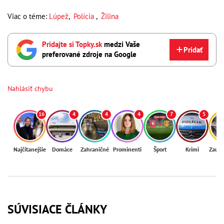
Viac o téme:
Lúpež
,
Polícia
,
Žilina
Pridajte si Topky.sk
medzi Vaše
Pridať
preferované zdroje na Google
Nahlásiť chybu
16
4
4
4
7
5
Najčítanejšie
Domáce
Zahraničné
Prominenti
Šport
Krimi
Zaují
SÚVISIACE ČLÁNKY