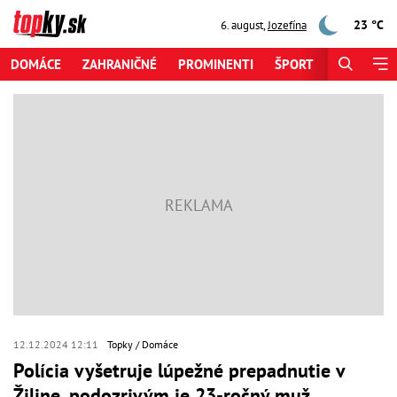
23 °C
6. august
,
Jozefína
DOMÁCE
ZAHRANIČNÉ
PROMINENTI
ŠPORT
ZAUJÍMAV
12.12.2024 12:11
Topky
Domáce
Polícia vyšetruje lúpežné prepadnutie v
Žiline, podozrivým je 23-ročný muž