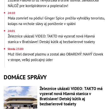
Zuzana Fialová to už nevydržala a drsne udrela: Sarkastická
NÁLOŽ pre konšpirátorov a popieračov!
24:10
Mala zomrieť na pódiu! Ginger Spice prežila vyhrážky teroristu,
kolaps na vrchole slávy aj poníženie v spálni
24:01
Železnice ukázali VIDEO: TAKTO má vyzerať nová Hlavná
stanica v Bratislave! Detský kútik aj bezbarierové toalety
Streda 23:00
Muž išiel darovať plazmu a zostal ako OBARENÝ: NAHÝ človek
v strope, veľký policajný úder
DOMÁCE SPRÁVY
Železnice ukázali VIDEO: TAKTO má
vyzerať nová Hlavná stanica v
Bratislave! Detský kútik aj
bezbarierové toalety