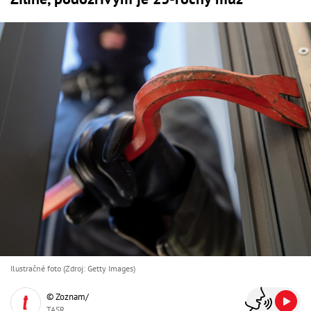
Ilustračné foto (Zdroj: Getty Images)
© Zoznam/
TASR