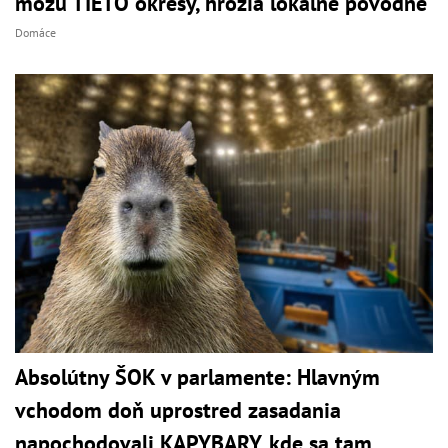
môžu TIETO okresy, hrozia lokálne povodne
Domáce
Absolútny ŠOK v parlamente: Hlavným
vchodom doň uprostred zasadania
napochodovali KAPYBARY, kde sa tam