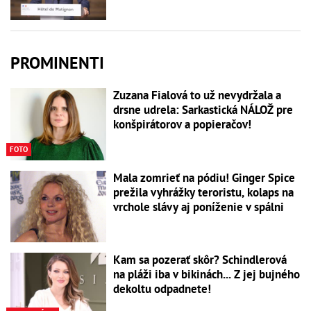
PROMINENTI
Zuzana Fialová to už nevydržala a
drsne udrela: Sarkastická NÁLOŽ pre
konšpirátorov a popieračov!
FOTO
Mala zomrieť na pódiu! Ginger Spice
prežila vyhrážky teroristu, kolaps na
vrchole slávy aj poníženie v spálni
Kam sa pozerať skôr? Schindlerová
na pláži iba v bikinách... Z jej bujného
dekoltu odpadnete!