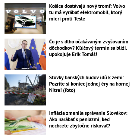
Košice dostávajú nový tromf: Volvo
tu má vyrábať elektromobil, ktorý
mieri proti Tesle
Čo je s dlho očakávaným zvyšovaním
dôchodkov? Kľúčový termín sa blíži,
upokojuje Erik Tomáš!
Stovky banských budov idú k zemi:
Pozrite si koniec jednej éry na hornej
Nitre! (foto)
Inflácia zmenila správanie Slovákov:
Ako narábať s peniazmi, keď
nechcete zbytočne riskovať?