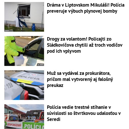
Dráma v Liptovskom Mikuláši! Polícia
preveruje výbuch plynovej bomby
Drogy za volantom! Policajti zo
Sládkovičova chytili až troch vodičov
pod ich vplyvom
Muž sa vydával za prokurátora,
pričom mal vytvorený aj falošný
preukaz
Polícia vedie trestné stíhanie v
súvislosti so štvrtkovou udalosťou v
Seredi