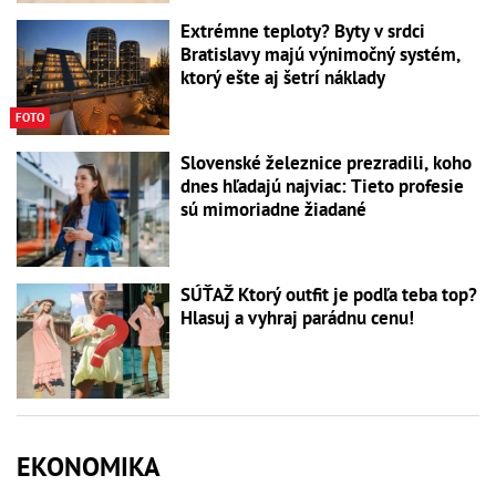
Extrémne teploty? Byty v srdci
Bratislavy majú výnimočný systém,
ktorý ešte aj šetrí náklady
FOTO
Slovenské železnice prezradili, koho
dnes hľadajú najviac: Tieto profesie
sú mimoriadne žiadané
SÚŤAŽ Ktorý outfit je podľa teba top?
Hlasuj a vyhraj parádnu cenu!
EKONOMIKA