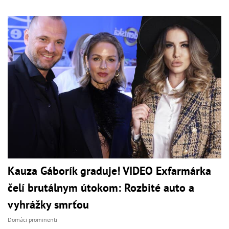
Kauza Gáborík graduje! VIDEO Exfarmárka
čelí brutálnym útokom: Rozbité auto a
vyhrážky smrťou
Domáci prominenti