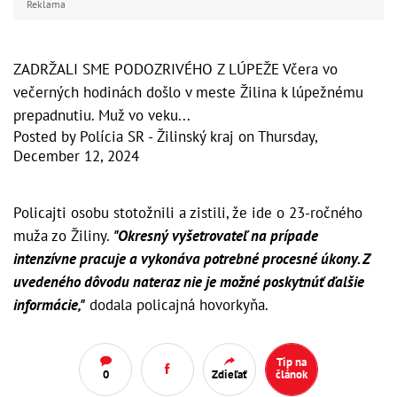
Reklama
ZADRŽALI SME PODOZRIVÉHO Z LÚPEŽE Včera vo
večerných hodinách došlo v meste Žilina k lúpežnému
prepadnutiu. Muž vo veku...
Posted by
Polícia SR - Žilinský kraj
on
Thursday,
December 12, 2024
Policajti osobu stotožnili a zistili, že ide o 23-ročného
muža zo Žiliny.
"Okresný vyšetrovateľ na prípade
intenzívne pracuje a vykonáva potrebné procesné úkony. Z
uvedeného dôvodu nateraz nie je možné poskytnúť ďalšie
informácie,"
dodala policajná hovorkyňa.
Tip na
0
Zdieľať
článok