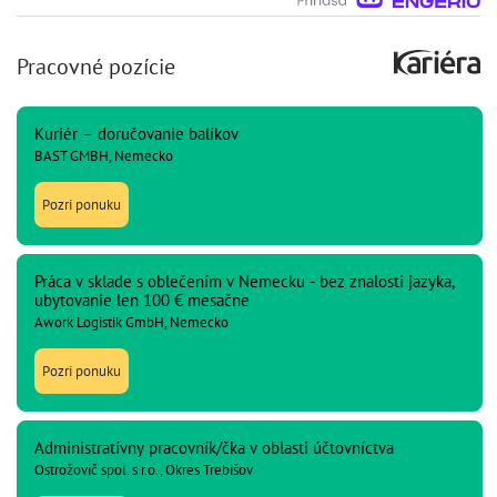
Pracovné pozície
Kuriér – doručovanie balíkov
BAST GMBH, Nemecko
Pozri ponuku
Práca v sklade s oblečením v Nemecku - bez znalosti jazyka,
ubytovanie len 100 € mesačne
Awork Logistik GmbH, Nemecko
Pozri ponuku
Administratívny pracovník/čka v oblasti účtovníctva
Ostrožovič spol. s r.o., Okres Trebišov