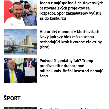
Jeden z najúspešnejších slovenských
cestovateľských projektov sa
rozpadol. Spor zakladateľov vyústil
až do konkurzu
Historický moment v Mochovciach:
Nový jadrový blok má za sebou
rozhodujúci krok k výrobe elektriny
(foto)
Podvod či geniálny ťah? Trump
predáva elite drahocenné
milisekundy. Bežní investori nemajú
šancu!
ŠPORT