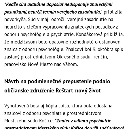
"Keďže súd aktuálne doposiaľ nedisponuje znaleckými
posudkami, neurčil termín verejného zasadnutia,"
priblížila
hovorkyňa. Súd v máji odročil verejné zasadnutie na
neurčito s cieľom vypracovania znaleckých posudkov z
odboru psychológie a psychiatrie. Kondákorová priblížila,
že medzičasom bolo opätovne rozhodnuté o ustanovení
znalca z odboru psychológie. Znalcovi bol 9. októbra spis
zaslaný prostredníctvom Okresného súdu Trenčín,
pracovisko Nové Mesto nad Váhom.
Návrh na podmienečné prepustenie podalo
občianske združenie Reštart-nový život
Vyhotovená bola aj kópia spisu, ktorá bola odoslaná
znalcovi z odboru psychiatrie prostredníctvom
Mestského súdu Košice.
"Znalec z odboru psychiatrie
prostredníctvom Mestského súdu Košice doručil späť spisový