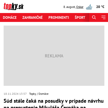
20 °C
8. august
,
Oskar
DOMÁCE
ZAHRANIČNÉ
PROMINENTI
ŠPORT
ZAUJÍMAV
18.11.2024 13:57
Topky
Domáce
Súd stále čaká na posudky v prípade návrhu
na prepustenie Mikuláša Černáka na