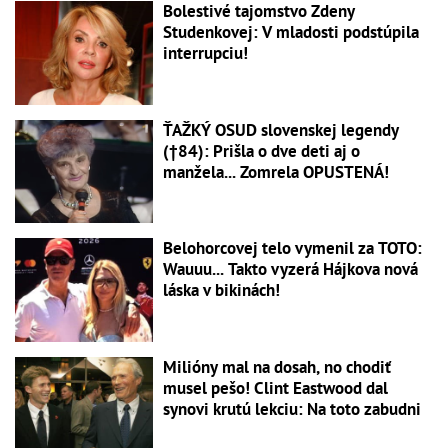
Bolestivé tajomstvo Zdeny
Studenkovej: V mladosti podstúpila
interrupciu!
ŤAŽKÝ OSUD slovenskej legendy
(†84): Prišla o dve deti aj o
manžela... Zomrela OPUSTENÁ!
Belohorcovej telo vymenil za TOTO:
Wauuu... Takto vyzerá Hájkova nová
láska v bikinách!
Milióny mal na dosah, no chodiť
musel pešo! Clint Eastwood dal
synovi krutú lekciu: Na toto zabudni