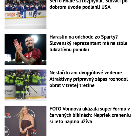
Sen o finále sa rozplynul: Slováci po
dobrom úvode podľahli USA
Haraslín na odchode zo Sparty?
Slovenský reprezentant má na stole
lukratívnu ponuku
Nestačilo ani dvojgólové vedenie:
Atraktívny prípravný zápas rozhodol
obrat v tretej tretine
FOTO Vonnová ukázala super formu v
červených bikinách: Napriek zraneniu
si leto naplno užíva