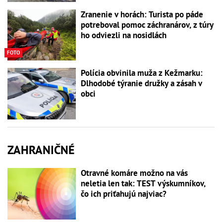
Zranenie v horách: Turista po páde
potreboval pomoc záchranárov, z túry
ho odviezli na nosidlách
FOTO
Polícia obvinila muža z Kežmarku:
Dlhodobé týranie družky a zásah v
obci
ZAHRANIČNÉ
Otravné komáre možno na vás
neletia len tak: TEST výskumníkov,
čo ich priťahujú najviac?