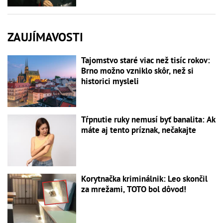
ZAUJÍMAVOSTI
Tajomstvo staré viac než tisíc rokov:
Brno možno vzniklo skôr, než si
historici mysleli
Tŕpnutie ruky nemusí byť banalita: Ak
máte aj tento príznak, nečakajte
Korytnačka kriminálnik: Leo skončil
za mrežami, TOTO bol dôvod!