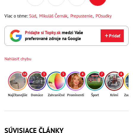
Viac o téme:
Súd
,
Mikuláš Černák
,
Prepustenie
,
POsudky
Pridajte si Topky.sk
medzi Vaše
Pridať
preferované zdroje na Google
Nahlásiť chybu
16
3
5
4
7
4
Najčítanejšie
Domáce
Zahraničné
Prominenti
Šport
Krimi
Zaují
SÚVISIACE ČLÁNKY