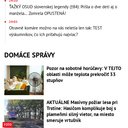
24:10
ŤAŽKÝ OSUD slovenskej legendy (†84): Prišla o dve deti aj o
manžela... Zomrela OPUSTENÁ!
24:01
Otravné komáre možno na vás neletia len tak: TEST
výskumníkov, čo ich priťahujú najviac?
DOMÁCE SPRÁVY
Pozor na sobotné horúčavy: V TEJTO
oblasti môže teplota prekročiť 33
stupňov
AKTUÁLNE Masívny požiar lesa pri
Trstíne: Hasičom komplikuje boj s
plameňmi silný vietor, na miesto
smeruje vrtuľník
FOTO