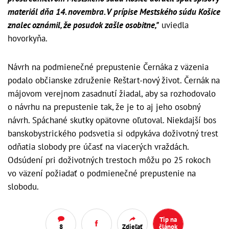
materiál dňa 14. novembra. V prípise Mestského súdu Košice
znalec oznámil, že posudok zašle osobitne,"
uviedla
hovorkyňa.
Návrh na podmienečné prepustenie Černáka z väzenia
podalo občianske združenie Reštart-nový život. Černák na
májovom verejnom zasadnutí žiadal, aby sa rozhodovalo
o návrhu na prepustenie tak, že je to aj jeho osobný
návrh. Spáchané skutky opätovne oľutoval. Niekdajší bos
banskobystrického podsvetia si odpykáva doživotný trest
odňatia slobody pre účasť na viacerých vraždách.
Odsúdení pri doživotných trestoch môžu po 25 rokoch
vo väzení požiadať o podmienečné prepustenie na
slobodu.
Tip na
8
Zdieľať
článok