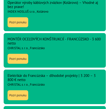
Operátor výroby káblových zväzkov (Kolárovo) – Vhodné aj
bez praxe!
INDEX NOSLUŠ s.r.o., Kolárovo
Pozri ponuku
MONTÉR OCEĽOVÝCH KONŠTRUKCIÍ - FRANCÚZSKO - 3 600
netto
CHRISTAL s. r. o., Francúzsko
Pozri ponuku
Elektrikár do Francúzska – dlhodobé projekty | 3 200 – 3
800 € netto
CHRISTAL s. r. o., Francúzsko
Pozri ponuku