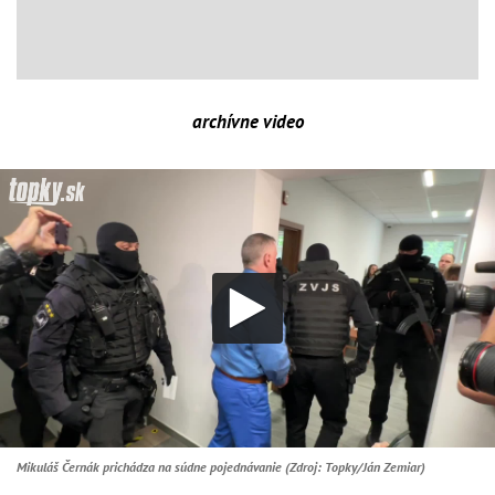
archívne video
Mikuláš Černák prichádza na súdne pojednávanie (Zdroj: Topky/Ján Zemiar)