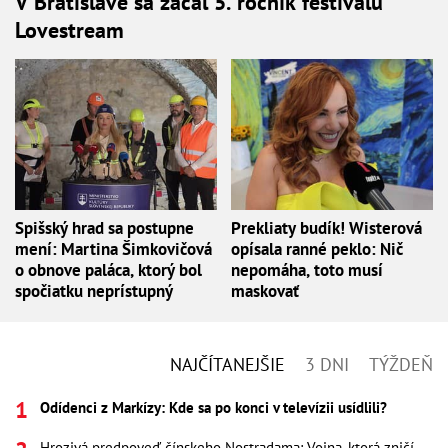
V Bratislave sa začal 5. ročník festivalu
Lovestream
Spišský hrad sa postupne
Prekliaty budík! Wisterová
mení: Martina Šimkovičová
opísala ranné peklo: Nič
o obnove paláca, ktorý bol
nepomáha, toto musí
spočiatku neprístupný
maskovať
NAJČÍTANEJŠIE
3 DNI
TÝŽDEŇ
Odídenci z Markízy: Kde sa po konci v televízii usídlili?
Hrozivá predpoveď čínskeho Nostradama: Vojna, ktorá zničí