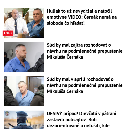
Huliak to už nevydržal a natočil
emotívne VIDEO: Černák nemá na
slobode čo hľadať!
FOTO
Súd by mal zajtra rozhodovať o
návrhu na podmienečné prepustenie
Mikuláša Černáka
Súd by mal v apríli rozhodovať o
návrhu na podmienečné prepustenie
Mikuláša Černáka
DESIVÝ prípad! Dievčatá v pátraní
zastavili policajtov: Boli
dezorientované a netušili, kde