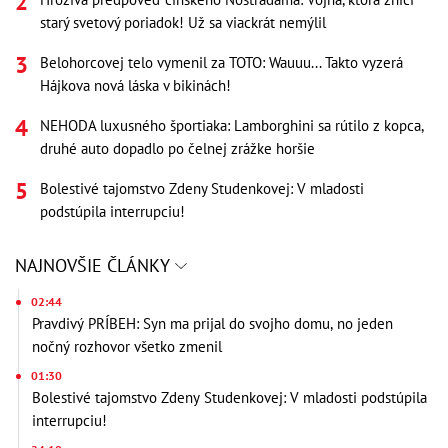
starý svetový poriadok! Už sa viackrát nemýlil
Belohorcovej telo vymenil za TOTO: Wauuu... Takto vyzerá
Hájkova nová láska v bikinách!
NEHODA luxusného športiaka: Lamborghini sa rútilo z kopca,
druhé auto dopadlo po čelnej zrážke horšie
Bolestivé tajomstvo Zdeny Studenkovej: V mladosti
podstúpila interrupciu!
NAJNOVŠIE ČLÁNKY
02:44
Pravdivý PRÍBEH: Syn ma prijal do svojho domu, no jeden
nočný rozhovor všetko zmenil
01:30
Bolestivé tajomstvo Zdeny Studenkovej: V mladosti podstúpila
interrupciu!