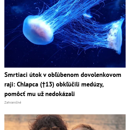
Smrtiaci útok v obľúbenom dovolenkovom
raji: Chlapca (†13) obkľúčili medúzy,
pomôcť mu už nedokázali
Zahraničné