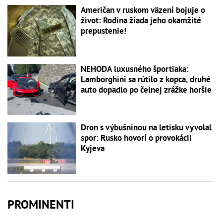
Američan v ruskom väzení bojuje o
život: Rodina žiada jeho okamžité
prepustenie!
NEHODA luxusného športiaka:
Lamborghini sa rútilo z kopca, druhé
auto dopadlo po čelnej zrážke horšie
Dron s výbušninou na letisku vyvolal
spor: Rusko hovorí o provokácii
Kyjeva
PROMINENTI