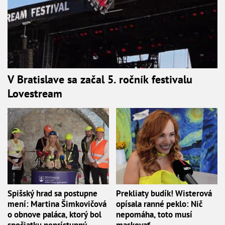
V Bratislave sa začal 5. ročník festivalu
Lovestream
Spišský hrad sa postupne
Prekliaty budík! Wisterová
mení: Martina Šimkovičová
opísala ranné peklo: Nič
o obnove paláca, ktorý bol
nepomáha, toto musí
spočiatku neprístupný
maskovať