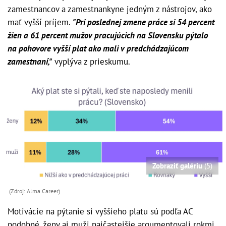
zamestnancov a zamestnankyne jedným z nástrojov, ako
mať vyšší príjem.
"Pri poslednej zmene práce si 54 percent
žien a 61 percent mužov pracujúcich na Slovensku pýtalo
na pohovore vyšší plat ako mali v predchádzajúcom
zamestnaní,"
vyplýva z prieskumu.
Zobraziť galériu
(5)
(Zdroj: Alma Career)
Motivácie na pýtanie si vyššieho platu sú podľa AC
podobné, ženy aj muži najčastejšie argumentovali rokmi