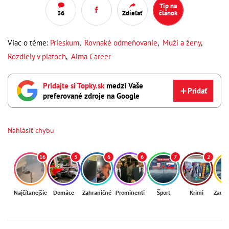
Tip na
36
Zdieľať
článok
Viac o téme:
Prieskum
,
Rovnaké odmeňovanie
,
Muži a ženy
,
Rozdiely v platoch
,
Alma Career
Pridajte si Topky.sk
medzi Vaše
Pridať
preferované zdroje na Google
Nahlásiť chybu
16
3
6
6
7
2
Najčítanejšie
Domáce
Zahraničné
Prominenti
Šport
Krimi
Zaují