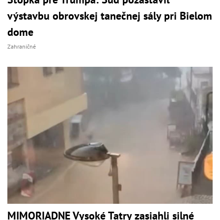
výstavbu obrovskej tanečnej sály pri Bielom
dome
Zahraničné
MIMORIADNE Vysoké Tatry zasiahli silné