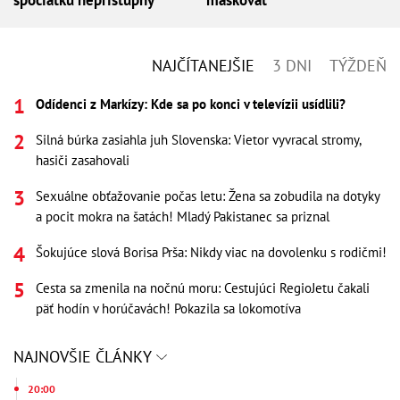
NAJČÍTANEJŠIE
3 DNI
TÝŽDEŇ
Odídenci z Markízy: Kde sa po konci v televízii usídlili?
Silná búrka zasiahla juh Slovenska: Vietor vyvracal stromy,
hasiči zasahovali
Sexuálne obťažovanie počas letu: Žena sa zobudila na dotyky
a pocit mokra na šatách! Mladý Pakistanec sa priznal
Šokujúce slová Borisa Prša: Nikdy viac na dovolenku s rodičmi!
Cesta sa zmenila na nočnú moru: Cestujúci RegioJetu čakali
päť hodín v horúčavách! Pokazila sa lokomotíva
NAJNOVŠIE ČLÁNKY
20:00