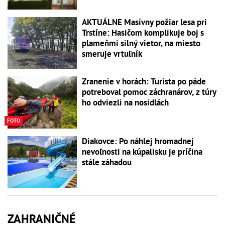
AKTUÁLNE Masívny požiar lesa pri
Trstíne: Hasičom komplikuje boj s
plameňmi silný vietor, na miesto
smeruje vrtuľník
Zranenie v horách: Turista po páde
potreboval pomoc záchranárov, z túry
ho odviezli na nosidlách
FOTO
Diakovce: Po náhlej hromadnej
nevoľnosti na kúpalisku je príčina
stále záhadou
ZAHRANIČNÉ