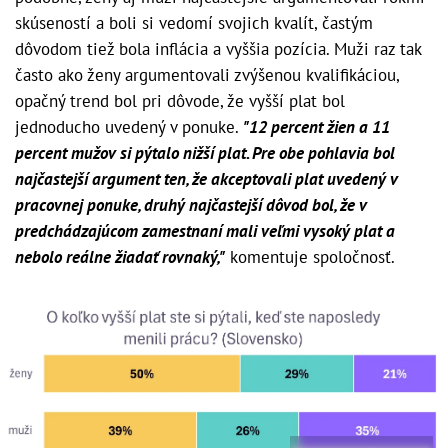
skúseností a boli si vedomí svojich kvalít, častým
dôvodom tiež bola inflácia a vyššia pozícia. Muži raz tak
často ako ženy argumentovali zvýšenou kvalifikáciou,
opačný trend bol pri dôvode, že vyšší plat bol
jednoducho uvedený v ponuke.
"12 percent žien a 11
percent mužov si pýtalo nižší plat. Pre obe pohlavia bol
najčastejší argument ten, že akceptovali plat uvedený v
pracovnej ponuke, druhý najčastejší dôvod bol, že v
predchádzajúcom zamestnaní mali veľmi vysoký plat a
nebolo reálne žiadať rovnaký,"
komentuje spoločnosť.