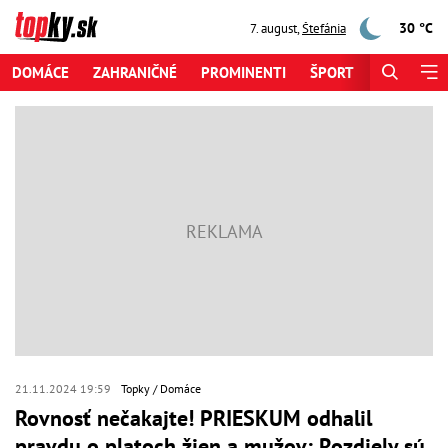
30 °C
7. august
,
Štefánia
DOMÁCE
ZAHRANIČNÉ
PROMINENTI
ŠPORT
ZAUJÍMAV
21.11.2024 19:59
Topky
Domáce
Rovnosť nečakajte! PRIESKUM odhalil
pravdu o platoch žien a mužov: Rozdiely sú