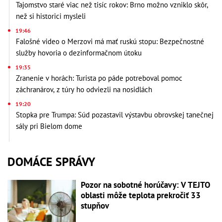
Tajomstvo staré viac než tisíc rokov: Brno možno vzniklo skôr,
než si historici mysleli
19:46
Falošné video o Merzovi má mať ruskú stopu: Bezpečnostné
služby hovoria o dezinformačnom útoku
19:35
Zranenie v horách: Turista po páde potreboval pomoc
záchranárov, z túry ho odviezli na nosidlách
19:20
Stopka pre Trumpa: Súd pozastavil výstavbu obrovskej tanečnej
sály pri Bielom dome
DOMÁCE SPRÁVY
Pozor na sobotné horúčavy: V TEJTO
oblasti môže teplota prekročiť 33
stupňov