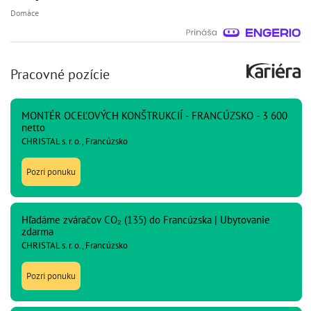
Domáce
Pracovné pozície
MONTÉR OCEĽOVÝCH KONŠTRUKCIÍ - FRANCÚZSKO - 3 600
netto
CHRISTAL s. r. o., Francúzsko
Pozri ponuku
Hľadáme zváračov CO₂ (135) do Francúzska | Ubytovanie
zdarma
CHRISTAL s. r. o., Francúzsko
Pozri ponuku