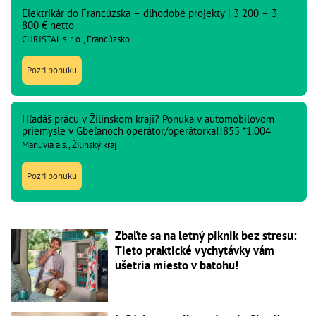
Elektrikár do Francúzska – dlhodobé projekty | 3 200 – 3
800 € netto
CHRISTAL s. r. o., Francúzsko
Pozri ponuku
Hľadáš prácu v Žilinskom kraji? Ponuka v automobilovom
priemysle v Gbeľanoch operátor/operátorka!!855 *1.004
Manuvia a.s., Žilinský kraj
Pozri ponuku
Zbaľte sa na letný piknik bez stresu:
Tieto praktické vychytávky vám
ušetria miesto v batohu!