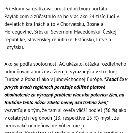
Prieskum sa realizoval prostredníctvom portálu
Paylab.com a zúčastnilo sa ho viac ako 24-tisíc ľudí v
deviatich krajinách a to v Chorvátsku, Bosne a
Hercegovine, Srbsku, Severnom Macedónsku, Českej
republike, Slovenskej republike, Estónsku, Litve a
Lotyšsku.
Ako sa podľa spoločnosti AC ukázalo, otázka rozdielneho
odmeňovania mužov a žien je výraznejšia v strednej
Európe a Pobaltí ako v juhovýchodnej Európe.
"Zatiaľ čo v
prvých dvoch regiónoch považuje odlišné platové
ohodnotenie za výrazný problém viac ako polovica žien, na
Balkáne tento názor zdieľa menej ako tretina žien,"
vysvetľuje s tým, že tam si oveľa väčší podiel (36 %) ako
v ostatných regiónoch (13, respektíve 15 %) myslí, že
nerovnaké odmeňovanie vôbec nie je