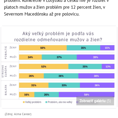
problém. Konkrétne v Lotyšsku a Česku nie je rozdiel v
platoch mužov a žien problém pre 12 percent žien, v
Severnom Macedónsku až pre polovicu.
Zobraziť galériu
(5)
(Zdroj: Alma Career)