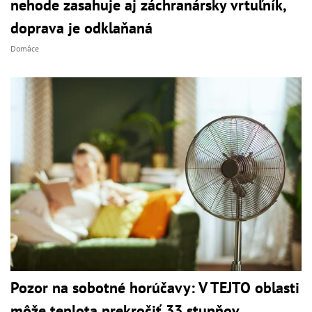
nehode zasahuje aj záchranársky vrtuľník,
doprava je odklaňaná
Domáce
Pozor na sobotné horúčavy: V TEJTO oblasti
môže teplota prekročiť 33 stupňov