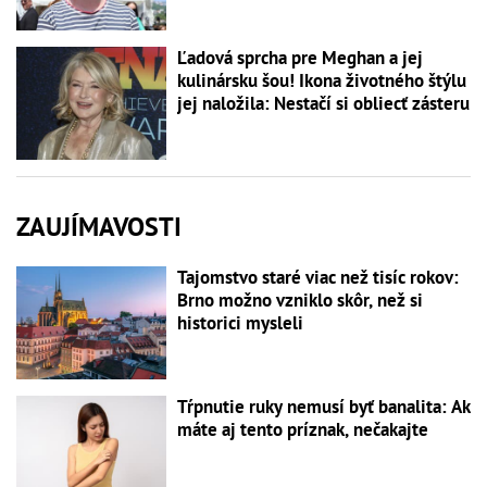
Ľadová sprcha pre Meghan a jej
kulinársku šou! Ikona životného štýlu
jej naložila: Nestačí si obliecť zásteru
ZAUJÍMAVOSTI
Tajomstvo staré viac než tisíc rokov:
Brno možno vzniklo skôr, než si
historici mysleli
Tŕpnutie ruky nemusí byť banalita: Ak
máte aj tento príznak, nečakajte