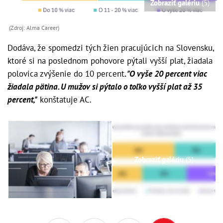
Zobraziť galériu
(5)
(Zdroj: Alma Career)
Dodáva, že spomedzi tých žien pracujúcich na Slovensku,
ktoré si na poslednom pohovore pýtali vyšší plat, žiadala
polovica zvýšenie do 10 percent
. "O vyše 20 percent viac
žiadala pätina. U mužov si pýtalo o toľko vyšší plat až 35
percent,"
konštatuje AC.
Zobraziť galériu
(5)