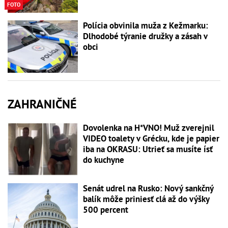
FOTO
Polícia obvinila muža z Kežmarku:
Dlhodobé týranie družky a zásah v
obci
ZAHRANIČNÉ
Dovolenka na H*VNO! Muž zverejnil
VIDEO toalety v Grécku, kde je papier
iba na OKRASU: Utrieť sa musíte ísť
do kuchyne
Senát udrel na Rusko: Nový sankčný
balík môže priniesť clá až do výšky
500 percent