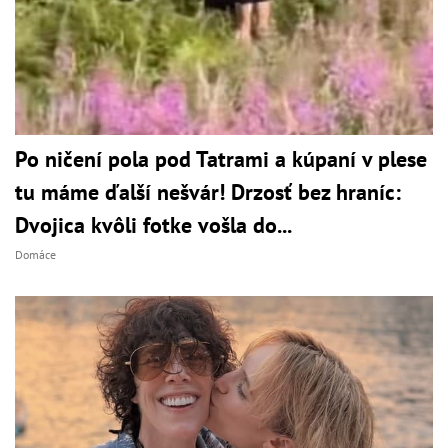
Po ničení pola pod Tatrami a kúpaní v plese
tu máme ďalší nešvár! Drzosť bez hraníc:
Dvojica kvôli fotke vošla do...
Domáce