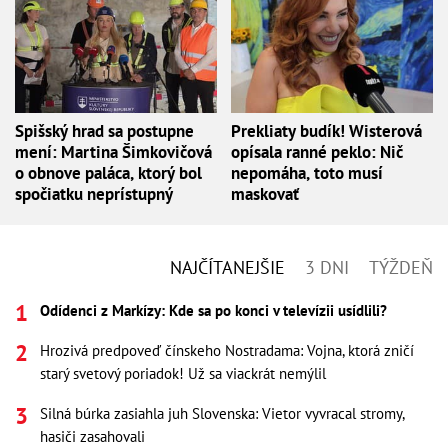
Spišský hrad sa postupne
Prekliaty budík! Wisterová
mení: Martina Šimkovičová
opísala ranné peklo: Nič
o obnove paláca, ktorý bol
nepomáha, toto musí
spočiatku neprístupný
maskovať
NAJČÍTANEJŠIE
3 DNI
TÝŽDEŇ
Odídenci z Markízy: Kde sa po konci v televízii usídlili?
Hrozivá predpoveď čínskeho Nostradama: Vojna, ktorá zničí
starý svetový poriadok! Už sa viackrát nemýlil
Silná búrka zasiahla juh Slovenska: Vietor vyvracal stromy,
hasiči zasahovali