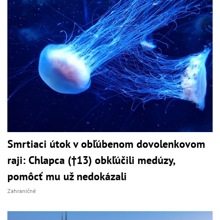
Smrtiaci útok v obľúbenom dovolenkovom
raji: Chlapca (†13) obkľúčili medúzy,
pomôcť mu už nedokázali
Zahraničné