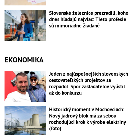
Slovenské železnice prezradili, koho
dnes hľadajú najviac: Tieto profesie
sú mimoriadne žiadané
EKONOMIKA
Jeden z najúspešnejších slovenských
cestovateľských projektov sa
rozpadol. Spor zakladateľov vyústil
až do konkurzu
Historický moment v Mochovciach:
Nový jadrový blok má za sebou
rozhodujúci krok k výrobe elektriny
(foto)