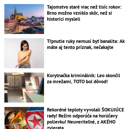
Tajomstvo staré viac než tisíc rokov:
Brno možno vzniklo skôr, než si
historici mysleli
Tŕpnutie ruky nemusí byť banalita: Ak
máte aj tento príznak, nečakajte
Korytnačka kriminálnik: Leo skončil
za mrežami, TOTO bol dôvod!
Rekordné teploty vyvolali ŠOKUJÚCE
rady! Režim odporúča na horúčavy
polievku! Neuveriteľné, z AKÉHO
zvierata