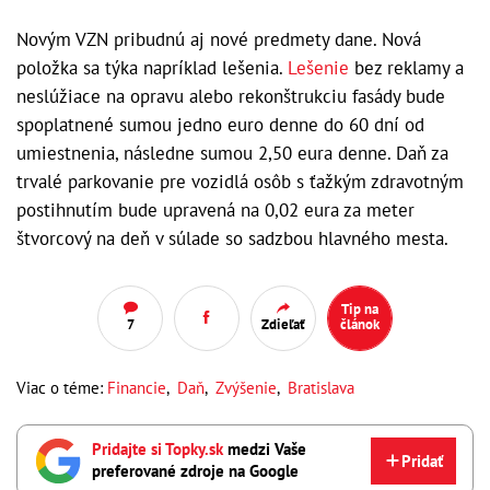
Novým VZN pribudnú aj nové predmety dane. Nová
položka sa týka napríklad lešenia.
Lešenie
bez reklamy a
neslúžiace na opravu alebo rekonštrukciu fasády bude
spoplatnené sumou jedno euro denne do 60 dní od
umiestnenia, následne sumou 2,50 eura denne. Daň za
trvalé parkovanie pre vozidlá osôb s ťažkým zdravotným
postihnutím bude upravená na 0,02 eura za meter
štvorcový na deň v súlade so sadzbou hlavného mesta.
Tip na
7
Zdieľať
článok
Viac o téme:
Financie
,
Daň
,
Zvýšenie
,
Bratislava
Pridajte si Topky.sk
medzi Vaše
Pridať
preferované zdroje na Google