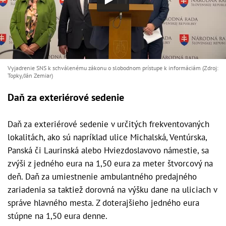
Vyjadrenie SNS k schválenému zákonu o slobodnom prístupe k informáciám (Zdroj:
Topky/Ján Zemiar)
Daň za exteriérové sedenie
Daň za exteriérové sedenie v určitých frekventovaných
lokalitách, ako sú napríklad ulice Michalská, Ventúrska,
Panská či Laurinská alebo Hviezdoslavovo námestie, sa
zvýši z jedného eura na 1,50 eura za meter štvorcový na
deň. Daň za umiestnenie ambulantného predajného
zariadenia sa taktiež dorovná na výšku dane na uliciach v
správe hlavného mesta. Z doterajšieho jedného eura
stúpne na 1,50 eura denne.