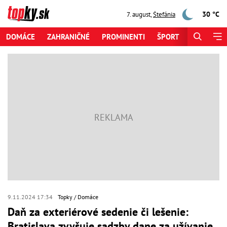
30 °C
7. august
,
Štefánia
DOMÁCE
ZAHRANIČNÉ
PROMINENTI
ŠPORT
ZAUJÍMAV
9.11.2024 17:34
Topky
Domáce
Daň za exteriérové sedenie či lešenie:
Bratislava zvyšuje sadzby dane za užívanie