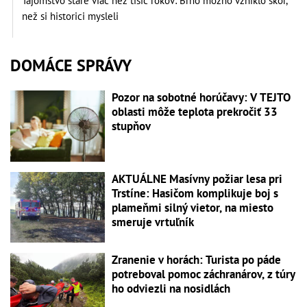
Tajomstvo staré viac než tisíc rokov: Brno možno vzniklo skôr,
než si historici mysleli
DOMÁCE SPRÁVY
Pozor na sobotné horúčavy: V TEJTO
oblasti môže teplota prekročiť 33
stupňov
AKTUÁLNE Masívny požiar lesa pri
Trstíne: Hasičom komplikuje boj s
plameňmi silný vietor, na miesto
smeruje vrtuľník
Zranenie v horách: Turista po páde
potreboval pomoc záchranárov, z túry
ho odviezli na nosidlách