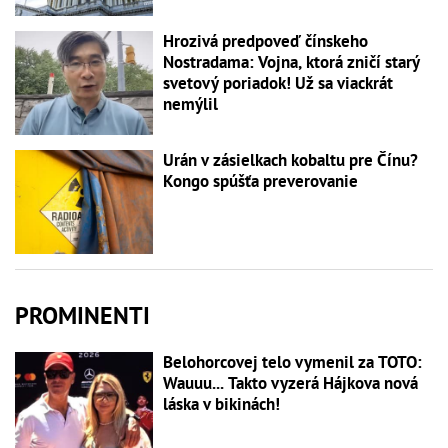
Hrozivá predpoveď čínskeho
Nostradama: Vojna, ktorá zničí starý
svetový poriadok! Už sa viackrát
nemýlil
Urán v zásielkach kobaltu pre Čínu?
Kongo spúšťa preverovanie
PROMINENTI
Belohorcovej telo vymenil za TOTO:
Wauuu... Takto vyzerá Hájkova nová
láska v bikinách!