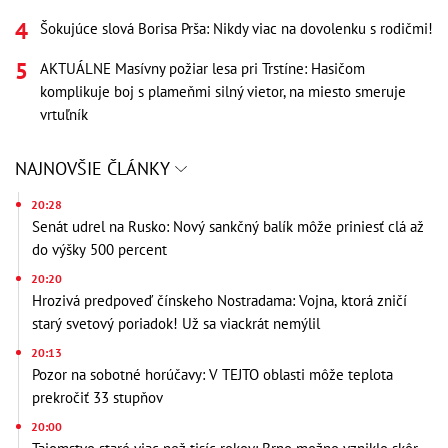
Šokujúce slová Borisa Prša: Nikdy viac na dovolenku s rodičmi!
AKTUÁLNE Masívny požiar lesa pri Trstíne: Hasičom
komplikuje boj s plameňmi silný vietor, na miesto smeruje
vrtuľník
NAJNOVŠIE ČLÁNKY
20:28
Senát udrel na Rusko: Nový sankčný balík môže priniesť clá až
do výšky 500 percent
20:20
Hrozivá predpoveď čínskeho Nostradama: Vojna, ktorá zničí
starý svetový poriadok! Už sa viackrát nemýlil
20:13
Pozor na sobotné horúčavy: V TEJTO oblasti môže teplota
prekročiť 33 stupňov
20:00