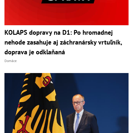
KOLAPS dopravy na D1: Po hromadnej
nehode zasahuje aj záchranársky vrtuľník,
doprava je odklaňaná
Domáce