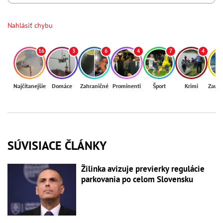
Nahlásiť chybu
16
3
6
4
7
4
Najčítanejšie
Domáce
Zahraničné
Prominenti
Šport
Krimi
Zaují
SÚVISIACE ČLÁNKY
Žilinka avizuje previerky regulácie
parkovania po celom Slovensku