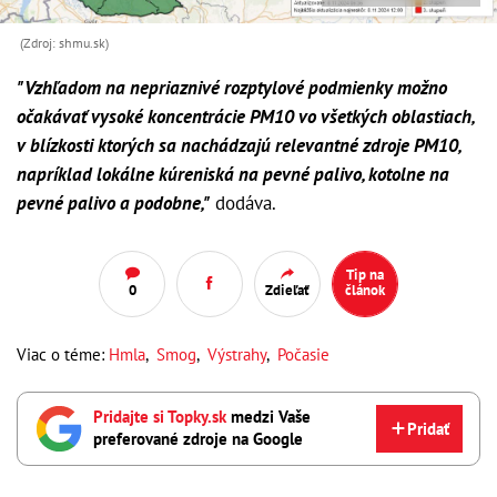
(Zdroj: shmu.sk)
"Vzhľadom na nepriaznivé rozptylové podmienky možno
očakávať vysoké koncentrácie PM10 vo všetkých oblastiach,
v blízkosti ktorých sa nachádzajú relevantné zdroje PM10,
napríklad lokálne kúreniská na pevné palivo, kotolne na
pevné palivo a podobne,"
dodáva.
Tip na
0
Zdieľať
článok
Viac o téme:
Hmla
,
Smog
,
Výstrahy
,
Počasie
Pridajte si Topky.sk
medzi Vaše
Pridať
preferované zdroje na Google