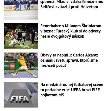
splnená: Mladíci vďaka famóznemu
Seličovi zvíťazili proti Helvétom
Fenerbahce s Milanom Škriniarom
víťazne: Turecký klub si do odvety
nesie dvojgólový náskok
Obavy sa naplnili: Carlos Alcaraz
oznámil svetu správu, ktorú sme
nechceli počuť
Na medzinárodnej futbalovej scéne
to poriadne vrie: UEFA hrozí FIFE
bojkotom MS