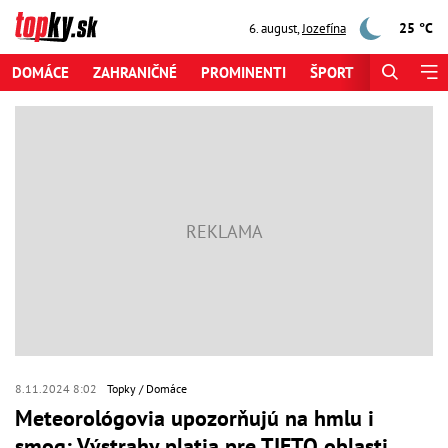
25 °C
6. august
,
Jozefína
DOMÁCE
ZAHRANIČNÉ
PROMINENTI
ŠPORT
ZAUJÍMAV
8.11.2024 8:02
Topky
Domáce
Meteorológovia upozorňujú na hmlu i
smog: Výstrahy platia pre TIETO oblasti