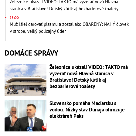
Železnice ukázali VIDEO: TAKTO má vyzerať nová Hlavná
stanica v Bratislave! Detský kútik aj bezbarierové toalety
23:00
Muž išiel darovať plazmu a zostal ako OBARENÝ: NAHÝ človek
v strope, veľký policajný úder
DOMÁCE SPRÁVY
Železnice ukázali VIDEO: TAKTO má
vyzerať nová Hlavná stanica v
Bratislave! Detský kútik aj
bezbarierové toalety
Slovensko pomáha Maďarsku s
vodou: Nízky stav Dunaja ohrozuje
elektráreň Paks