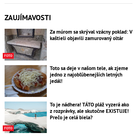
ZAUJÍMAVOSTI
Za múrom sa skrýval vzácny poklad: V
kaštieli objavili zamurovaný oltár
FOTO
Toto sa deje v našom tele, ak zjeme
jedno z najobľúbenejších letných
jedál!
To je nádhera! TÁTO pláž vyzerá ako
z rozprávky, ale skutočne EXISTUJE!
Prečo je celá biela?
FOTO