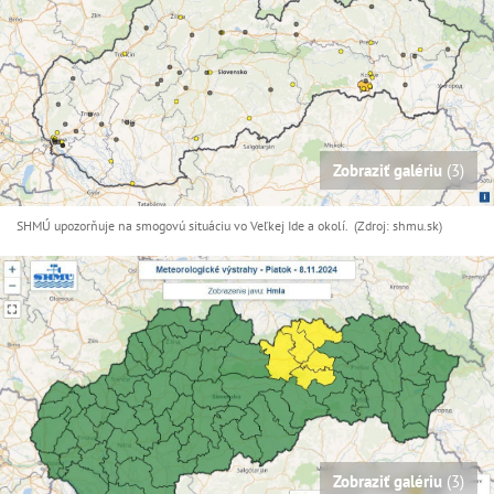
Zobraziť galériu
(3)
SHMÚ upozorňuje na smogovú situáciu vo Veľkej Ide a okolí. (Zdroj: shmu.sk)
Zobraziť galériu
(3)