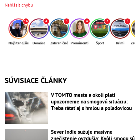
Nahlásiť chybu
16
4
5
4
7
5
Najčítanejšie
Domáce
Zahraničné
Prominenti
Šport
Krimi
Zaují
SÚVISIACE ČLÁNKY
V TOMTO meste a okolí platí
upozornenie na smogovú situáciu:
Treba rátať aj s hmlou a poľadovicou
Sever Indie sužuje masívne
znečistenie ovzdušia: Kvôli smogu sú