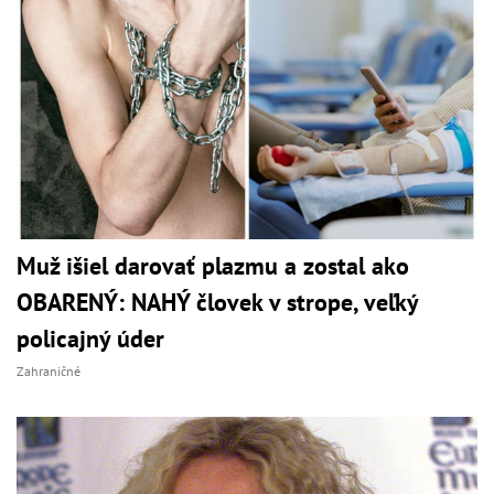
Muž išiel darovať plazmu a zostal ako
OBARENÝ: NAHÝ človek v strope, veľký
policajný úder
Zahraničné