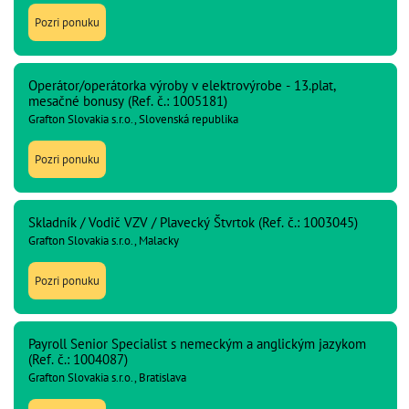
Pozri ponuku
Operátor/operátorka výroby v elektrovýrobe - 13.plat,
mesačné bonusy (Ref. č.: 1005181)
Grafton Slovakia s.r.o., Slovenská republika
Pozri ponuku
Skladník / Vodič VZV / Plavecký Štvrtok (Ref. č.: 1003045)
Grafton Slovakia s.r.o., Malacky
Pozri ponuku
Payroll Senior Specialist s nemeckým a anglickým jazykom
(Ref. č.: 1004087)
Grafton Slovakia s.r.o., Bratislava