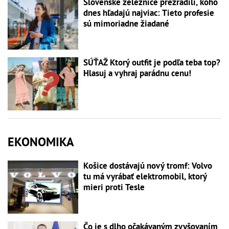
Slovenské železnice prezradili, koho
dnes hľadajú najviac: Tieto profesie
sú mimoriadne žiadané
SÚŤAŽ Ktorý outfit je podľa teba top?
Hlasuj a vyhraj parádnu cenu!
EKONOMIKA
Košice dostávajú nový tromf: Volvo
tu má vyrábať elektromobil, ktorý
mieri proti Tesle
Čo je s dlho očakávaným zvyšovaním