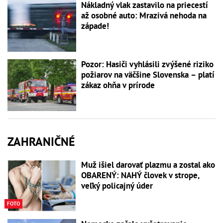
Nákladný vlak zastavilo na priecestí
až osobné auto: Mrazivá nehoda na
západe!
Pozor: Hasiči vyhlásili zvýšené riziko
požiarov na väčšine Slovenska – platí
zákaz ohňa v prírode
ZAHRANIČNÉ
Muž išiel darovať plazmu a zostal ako
OBARENÝ: NAHÝ človek v strope,
veľký policajný úder
FOTO