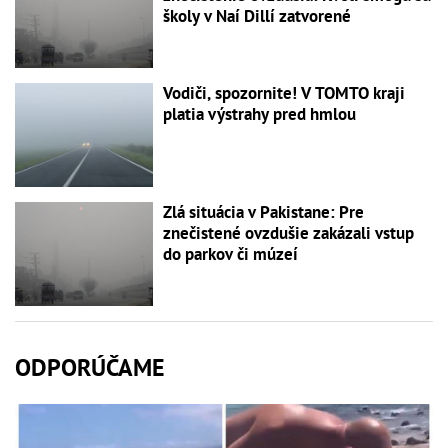
školy v Naí Dillí zatvorené
Vodiči, spozornite! V TOMTO kraji
platia výstrahy pred hmlou
Zlá situácia v Pakistane: Pre
znečistené ovzdušie zakázali vstup
do parkov či múzeí
ODPORÚČAME