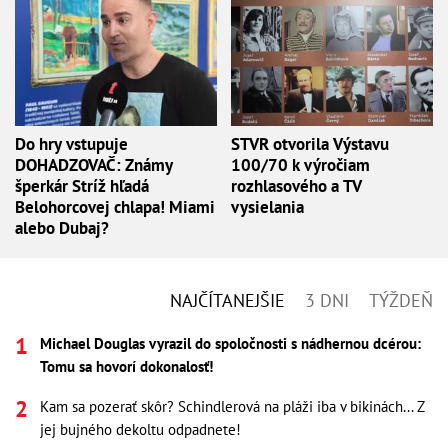
Do hry vstupuje
STVR otvorila Výstavu
DOHADZOVAČ: Známy
100/70 k výročiam
šperkár Stríž hľadá
rozhlasového a TV
Belohorcovej chlapa! Miami
vysielania
alebo Dubaj?
NAJČÍTANEJŠIE
3 DNI
TÝŽDEŇ
Michael Douglas vyrazil do spoločnosti s nádhernou dcérou:
Tomu sa hovorí dokonalosť!
Kam sa pozerať skôr? Schindlerová na pláži iba v bikinách... Z
jej bujného dekoltu odpadnete!