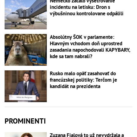
Nemecko začalo vyšetrovanie
incidentu na letisku: Dron s
výbušninou kontrolovane odpálili
Absolútny ŠOK v parlamente:
Hlavným vchodom doň uprostred
zasadania napochodovali KAPYBARY,
kde sa tam nabrali?
Rusko malo opäť zasahovať do
francúzskej politiky: Terčom je
kandidát na prezidenta
PROMINENTI
Zuzana Fialová to už nevydržala a