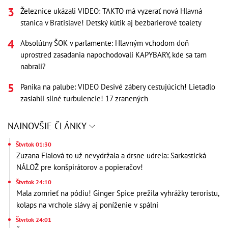
Železnice ukázali VIDEO: TAKTO má vyzerať nová Hlavná
stanica v Bratislave! Detský kútik aj bezbarierové toalety
Absolútny ŠOK v parlamente: Hlavným vchodom doň
uprostred zasadania napochodovali KAPYBARY, kde sa tam
nabrali?
Panika na palube: VIDEO Desivé zábery cestujúcich! Lietadlo
zasiahli silné turbulencie! 17 zranených
NAJNOVŠIE ČLÁNKY
Štvrtok 01:30
Zuzana Fialová to už nevydržala a drsne udrela: Sarkastická
NÁLOŽ pre konšpirátorov a popieračov!
Štvrtok 24:10
Mala zomrieť na pódiu! Ginger Spice prežila vyhrážky teroristu,
kolaps na vrchole slávy aj poníženie v spálni
Štvrtok 24:01