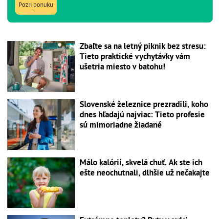
Pozri ponuku
Zbaľte sa na letný piknik bez stresu:
Tieto praktické vychytávky vám
ušetria miesto v batohu!
Slovenské železnice prezradili, koho
dnes hľadajú najviac: Tieto profesie
sú mimoriadne žiadané
Málo kalórií, skvelá chuť. Ak ste ich
ešte neochutnali, dlhšie už nečakajte