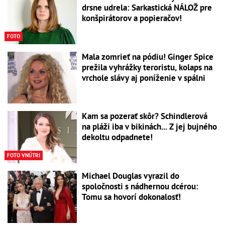
drsne udrela: Sarkastická NÁLOŽ pre
konšpirátorov a popieračov!
FOTO
Mala zomrieť na pódiu! Ginger Spice
prežila vyhrážky teroristu, kolaps na
vrchole slávy aj poníženie v spálni
Kam sa pozerať skôr? Schindlerová
na pláži iba v bikinách... Z jej bujného
dekoltu odpadnete!
FOTO VNÚTRI
Michael Douglas vyrazil do
spoločnosti s nádhernou dcérou:
Tomu sa hovorí dokonalosť!