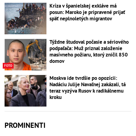
Kríza v španielskej exkláve má
posun: Maroko je pripravené prijať
späť neplnoletých migrantov
Týždne študoval počasie a sériového
podpaľača: Muž priznal založenie
masívneho požiaru, ktorý zničil 850
domov
FOTO
Moskva ide tvrdšie po opozícii:
Nadáciu Julije Navaľnej zakázali, tá
teraz vyzýva Rusov k radikálnemu
kroku
PROMINENTI