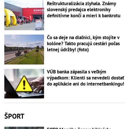
Reštrukturalizácia zlyhala. Známy
slovenský predajca elektroniky
definitívne končí a mieri k bankrotu
Čo sa deje na diaľnici, kým stojíte v
kolóne? Takto pracujú cestári počas
letnej údržby! (foto)
VÚB banka zápasila s veľkým
výpadkom: Klienti sa nevedeli dostať
do aplikácie ani do internetbankingu!
ŠPORT