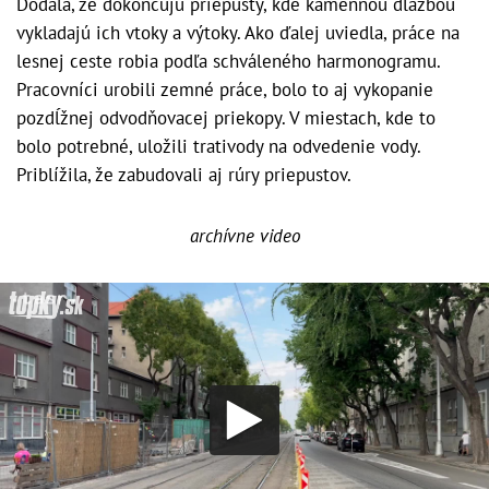
Dodala, že dokončujú priepusty, kde kamennou dlažbou
vykladajú ich vtoky a výtoky. Ako ďalej uviedla, práce na
lesnej ceste robia podľa schváleného harmonogramu.
Pracovníci urobili zemné práce, bolo to aj vykopanie
pozdĺžnej odvodňovacej priekopy. V miestach, kde to
bolo potrebné, uložili trativody na odvedenie vody.
Priblížila, že zabudovali aj rúry priepustov.
archívne video