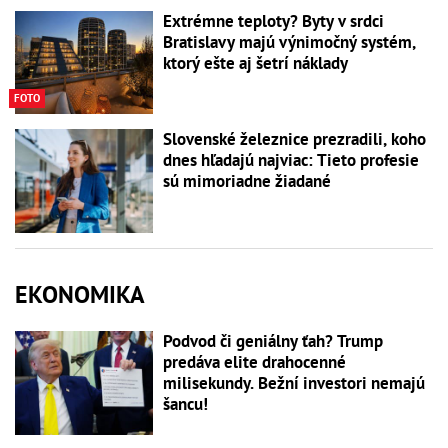
Extrémne teploty? Byty v srdci
Bratislavy majú výnimočný systém,
ktorý ešte aj šetrí náklady
FOTO
Slovenské železnice prezradili, koho
dnes hľadajú najviac: Tieto profesie
sú mimoriadne žiadané
EKONOMIKA
Podvod či geniálny ťah? Trump
predáva elite drahocenné
milisekundy. Bežní investori nemajú
šancu!