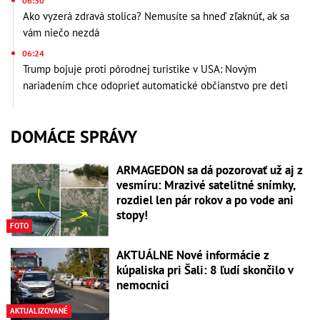
06:30
Ako vyzerá zdravá stolica? Nemusíte sa hneď zľaknúť, ak sa
vám niečo nezdá
06:24
Trump bojuje proti pôrodnej turistike v USA: Novým
nariadením chce odoprieť automatické občianstvo pre deti
DOMÁCE SPRÁVY
ARMAGEDON sa dá pozorovať už aj z
vesmíru: Mrazivé satelitné snímky,
rozdiel len pár rokov a po vode ani
stopy!
FOTO
AKTUÁLNE Nové informácie z
kúpaliska pri Šali: 8 ľudí skončilo v
nemocnici
AKTUALIZOVANÉ