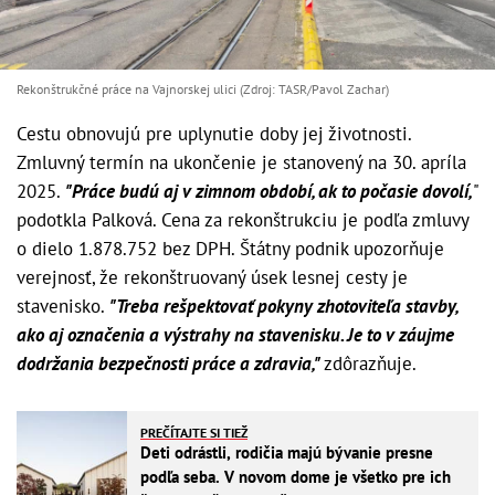
Rekonštrukčné práce na Vajnorskej ulici (Zdroj: TASR/Pavol Zachar)
Cestu obnovujú pre uplynutie doby jej životnosti.
Zmluvný termín na ukončenie je stanovený na 30. apríla
2025.
"Práce budú aj v zimnom období, ak to počasie dovolí,
"
podotkla Palková. Cena za rekonštrukciu je podľa zmluvy
o dielo 1.878.752 bez DPH. Štátny podnik upozorňuje
verejnosť, že rekonštruovaný úsek lesnej cesty je
stavenisko.
"Treba rešpektovať pokyny zhotoviteľa stavby,
ako aj označenia a výstrahy na stavenisku. Je to v záujme
dodržania bezpečnosti práce a zdravia,"
zdôrazňuje.
PREČÍTAJTE SI TIEŽ
Deti odrástli, rodičia majú bývanie presne
podľa seba. V novom dome je všetko pre ich