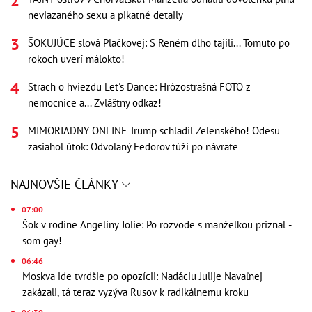
neviazaného sexu a pikatné detaily
ŠOKUJÚCE slová Plačkovej: S Reném dlho tajili... Tomuto po
rokoch uverí málokto!
Strach o hviezdu Let's Dance: Hrôzostrašná FOTO z
nemocnice a... Zvláštny odkaz!
MIMORIADNY ONLINE Trump schladil Zelenského! Odesu
zasiahol útok: Odvolaný Fedorov túži po návrate
NAJNOVŠIE ČLÁNKY
07:00
Šok v rodine Angeliny Jolie: Po rozvode s manželkou priznal -
som gay!
06:46
Moskva ide tvrdšie po opozícii: Nadáciu Julije Navaľnej
zakázali, tá teraz vyzýva Rusov k radikálnemu kroku