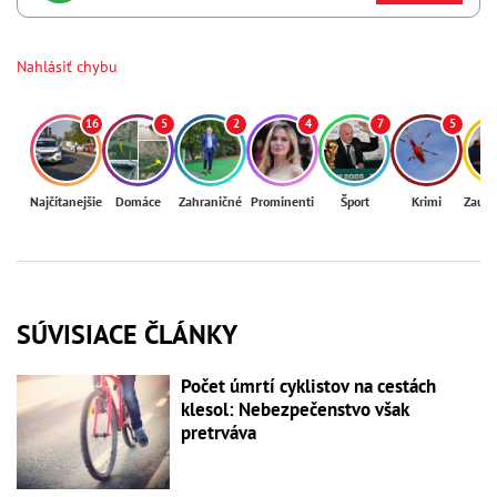
Nahlásiť chybu
16
5
2
4
7
5
Najčítanejšie
Domáce
Zahraničné
Prominenti
Šport
Krimi
Zaují
SÚVISIACE ČLÁNKY
Počet úmrtí cyklistov na cestách
klesol: Nebezpečenstvo však
pretrváva