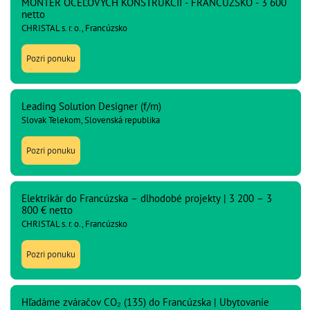
MONTÉR OCEĽOVÝCH KONŠTRUKCIÍ - FRANCÚZSKO - 3 600
netto
CHRISTAL s. r. o., Francúzsko
Pozri ponuku
Leading Solution Designer (f/m)
Slovak Telekom, Slovenská republika
Pozri ponuku
Elektrikár do Francúzska – dlhodobé projekty | 3 200 – 3
800 € netto
CHRISTAL s. r. o., Francúzsko
Pozri ponuku
Hľadáme zváračov CO₂ (135) do Francúzska | Ubytovanie