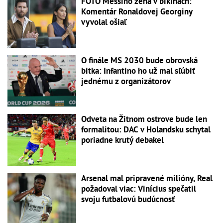
FOTO Messiho žena v bikinách:
Komentár Ronaldovej Georginy
vyvolal ošiaľ
O finále MS 2030 bude obrovská
bitka: Infantino ho už mal sľúbiť
jednému z organizátorov
Odveta na Žitnom ostrove bude len
formalitou: DAC v Holandsku schytal
poriadne krutý debakel
Arsenal mal pripravené milióny, Real
požadoval viac: Vinícius spečatil
svoju futbalovú budúcnosť