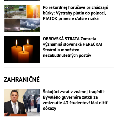
Po rekordnej horúčave prichádzajú
búrky: Výstrahy platia do polnoci,
PIATOK prinesie ďalšie riziká
OBROVSKÁ STRATA Zomrela
významná slovenská HEREČKA!
Stvárnila množstvo
nezabudnuteľných postáv
ZAHRANIČNÉ
Šokujúci zvrat v známej tragédii:
Bývalého guvernéra zatkli za
zmiznutie 43 študentov! Mal ničiť
dôkazy