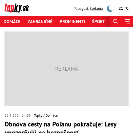
21 °C
7. august
,
Štefánia
DOMÁCE
ZAHRANIČNÉ
PROMINENTI
ŠPORT
ZAUJÍMAV
22.9.2024 14:33
Topky
Domáce
Obnova cesty na Poľanu pokračuje: Lesy
upozorňujú na bezpečnosť