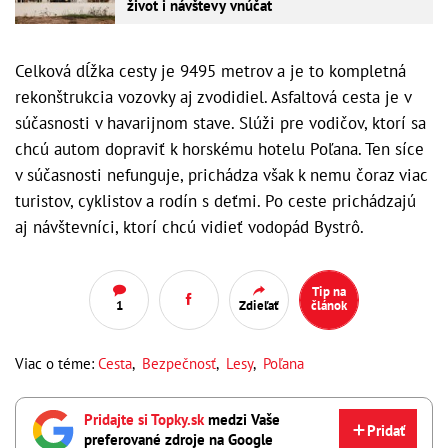
život i návštevy vnúčat
Celková dĺžka cesty je 9495 metrov a je to kompletná
rekonštrukcia vozovky aj zvodidiel. Asfaltová cesta je v
súčasnosti v havarijnom stave. Slúži pre vodičov, ktorí sa
chcú autom dopraviť k horskému hotelu Poľana. Ten síce
v súčasnosti nefunguje, prichádza však k nemu čoraz viac
turistov, cyklistov a rodín s deťmi. Po ceste prichádzajú
aj návštevníci, ktorí chcú vidieť vodopád Bystrô.
Tip na
1
Zdieľať
článok
Viac o téme:
Cesta
,
Bezpečnosť
,
Lesy
,
Poľana
Pridajte si Topky.sk
medzi Vaše
Pridať
preferované zdroje na Google