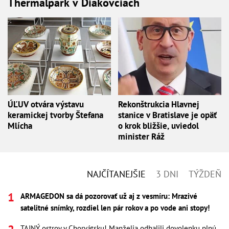
Thermalpark v Diakovciach
ÚĽUV otvára výstavu
Rekonštrukcia Hlavnej
keramickej tvorby Štefana
stanice v Bratislave je opäť
Mlícha
o krok bližšie, uviedol
minister Ráž
NAJČÍTANEJŠIE
3 DNI
TÝŽDEŇ
ARMAGEDON sa dá pozorovať už aj z vesmíru: Mrazivé
satelitné snímky, rozdiel len pár rokov a po vode ani stopy!
TAJNÝ ostrov v Chorvátsku! Manželia odhalili dovolenku plnú