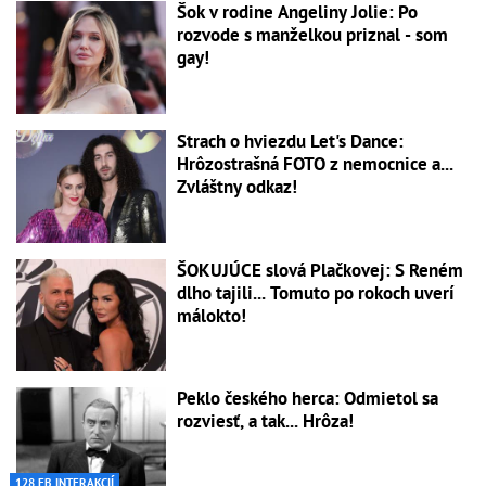
Šok v rodine Angeliny Jolie: Po
rozvode s manželkou priznal - som
gay!
Strach o hviezdu Let's Dance:
Hrôzostrašná FOTO z nemocnice a...
Zvláštny odkaz!
ŠOKUJÚCE slová Plačkovej: S Reném
dlho tajili... Tomuto po rokoch uverí
málokto!
Peklo českého herca: Odmietol sa
rozviesť, a tak... Hrôza!
128 FB INTERAKCIÍ