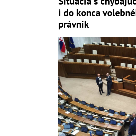
Situácia s chýbaj
i do konca volebné
právnik