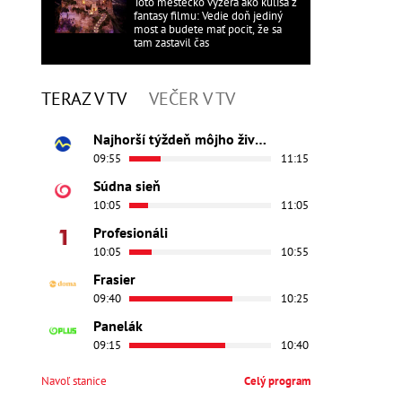
Toto mestečko vyzerá ako kulisa z
fantasy filmu: Vedie doň jediný
most a budete mať pocit, že sa
tam zastavil čas
TERAZ V TV
VEČER V TV
Najhorší týždeň môjho života
09:55
11:15
Súdna sieň
10:05
11:05
Profesionáli
10:05
10:55
Frasier
09:40
10:25
Panelák
09:15
10:40
Navoľ stanice
Celý program