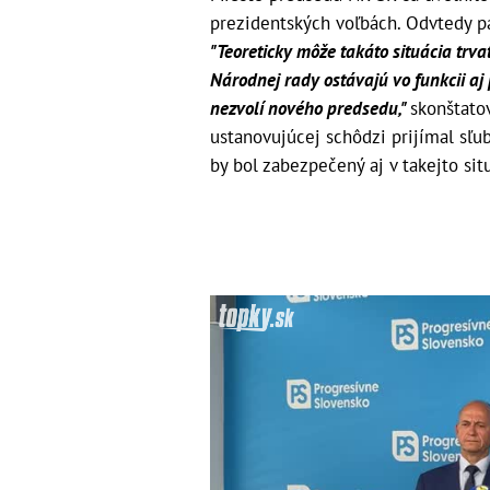
prezidentských voľbách. Odvtedy p
"Teoreticky môže takáto situácia trv
Národnej rady ostávajú vo funkcii aj
nezvolí nového predsedu,"
skonštato
ustanovujúcej schôdzi prijímal sľu
by bol zabezpečený aj v takejto situ