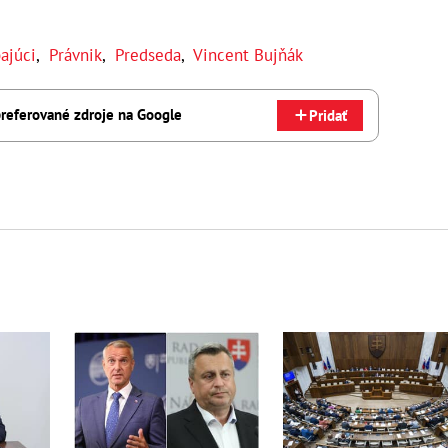
ajúci
,
Právnik
,
Predseda
,
Vincent Bujňák
referované zdroje na Google
Pridať