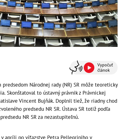
Vypočuť
článok
m predsedom Národnej rady (NR) SR môže teoreticky
a. Skonštatoval to ústavný právnik z Právnickej
tislave Vincent Bujňák. Doplnil tiež, že riadny chod
zvoleného predsedu NR SR. Ústava SR totiž podľa
predsedu NR SR za nezastupiteľnú.
 apríli po víťazstve Petra Pellegriniho v