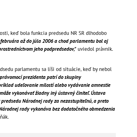
osti, keď bola funkcia predsedu NR SR dlhodobo
d februára až do júla 2006 a chod parlamentu bol aj
prostredníctvom jeho podpredsedov,"
uviedol právnik.
dsedu parlamentu sa líši od situácie, keď by nebol
 právomocí prezidenta patrí do skupiny
príklad udeľovanie milostí alebo vydávanie amnestie
môže vykonávať žiadny iný ústavný činiteľ. Ústava
predsedu Národnej rady za nezastupiteľnú, a preto
 Národnej rady vykonáva bez dodatočného obmedzenia
ňák.