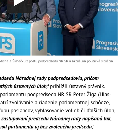
ichala Šimečku z postu podpredsedu NR SR a aktuálna politická situácia
redsedu Národnej rady podpredsedovia, pričom
etkých ústavných úloh,"
priblížil ústavný právnik.
parlamentu podpredseda NR SR Peter Žiga (Hlas-
atrí zvolávanie a riadenie parlamentnej schôdze,
ubu poslancov, vyhlasovanie volieb či ďalších úloh,
ri zastupovaní predsedu Národnej rady napísaná tak,
hod parlamentu aj bez zvoleného predsedu,"