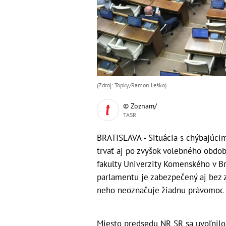
(Zdroj: Topky/Ramon Leško)
© Zoznam/
TASR
BRATISLAVA - Situácia s chýbajúci
trvať aj po zvyšok volebného obdobi
fakulty Univerzity Komenského v Bra
parlamentu je zabezpečený aj bez 
neho neoznačuje žiadnu právomoc 
Miesto predsedu NR SR sa uvoľnilo v