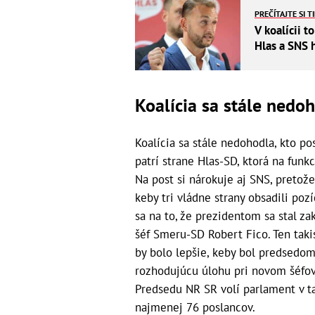
PREČÍTAJTE SI T
V koalícii 
Hlas a SNS 
Koalícia sa stále nedo
Koalícia sa stále nedohodla, kto p
patrí strane Hlas-SD, ktorá na fun
Na post si nárokuje aj SNS, pretože
keby tri vládne strany obsadili poz
sa na to, že prezidentom sa stal z
šéf Smeru-SD Robert Fico. Ten takist
by bolo lepšie, keby bol predsedo
rozhodujúcu úlohu pri novom šéfov
Predsedu NR SR volí parlament v ta
najmenej 76 poslancov.