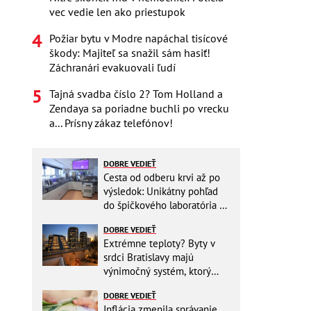
vec vedie len ako priestupok
Požiar bytu v Modre napáchal tisícové
škody: Majiteľ sa snažil sám hasiť!
Záchranári evakuovali ľudí
Tajná svadba číslo 2? Tom Holland a
Zendaya sa poriadne buchli po vrecku
a... Prísny zákaz telefónov!
DOBRE VEDIEŤ
Cesta od odberu krvi až po
výsledok: Unikátny pohľad
do špičkového laboratória na
Slovensku
DOBRE VEDIEŤ
Extrémne teploty? Byty v
srdci Bratislavy majú
výnimočný systém, ktorý
ešte aj šetrí náklady
DOBRE VEDIEŤ
Inflácia zmenila správanie