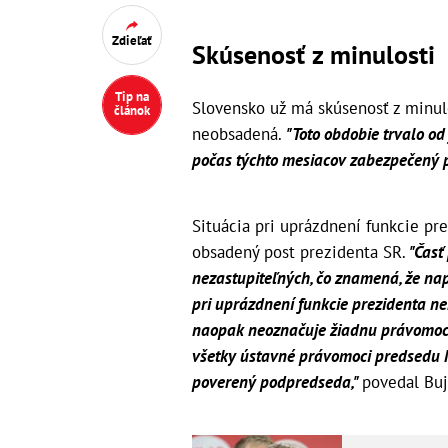
Zdieľať
Skúsenosť z minulosti
Tip na
Slovensko už má skúsenosť z minul
článok
neobsadená.
"Toto obdobie trvalo o
počas týchto mesiacov zabezpečený 
Situácia pri uprázdnení funkcie pre
obsadený post prezidenta SR.
"Časť
nezastupiteľných, čo znamená, že na
pri uprázdnení funkcie prezidenta ne
naopak neoznačuje žiadnu právomoc 
všetky ústavné právomoci predsedu
poverený podpredseda,"
povedal Buj