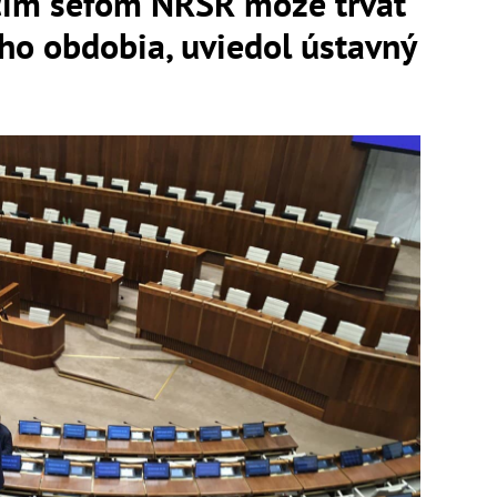
úcim šéfom NRSR môže trvať
ho obdobia, uviedol ústavný