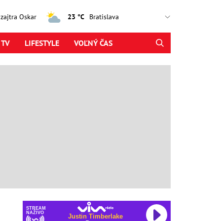
, zajtra Oskar
23 °C
 TV
LIFESTYLE
VOĽNÝ ČAS
STREAM
NAŽIVO
Justin Timberlake