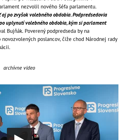
arlament nezvolil nového šéfa parlamentu.
ať aj po zvyšok volebného obdobia. Podpredsedovia
 po uplynutí volebného obdobia, kým si parlament
val Bujňák. Poverený podpredseda by na
b novozvolených poslancov, čiže chod Národnej rady
ácii.
archívne video