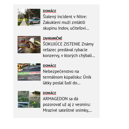
DOMÁCE
Šialený incident v Nitre:
Zakuklení muži zmlátili
skupinu Indov, učiteľovi
museli po kopancoch zošívať
ZAHRANIČNÉ
tvár!
ŠOKUJÚCE ZISTENIE Známy
reťazec predával rybacie
konzervy, v ktorých chýbali
RYBY! Môžete ich mať doma
DOMÁCE
aj vy
Nebezpečenstvo na
termálnom kúpalisku: Únik
látky poslal ľudí do
NEMOCNICE! Polícia spúšťa
DOMÁCE
vyšetrovanie
ARMAGEDON sa dá
pozorovať už aj z vesmíru:
Mrazivé satelitné snímky,
rozdiel len pár rokov a po
vode ani stopy!