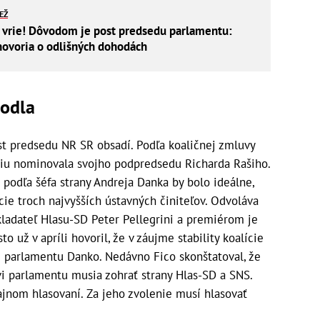
IEŽ
to vrie! Dôvodom je post predsedu parlamentu:
hovoria o odlišných dohodách
hodla
ost predsedu NR SR obsadí. Podľa koaličnej zmluvy
kciu nominovala svojho podpredsedu Richarda Rašiho.
 podľa šéfa strany Andreja Danka by bolo ideálne,
ície troch najvyšších ústavných činiteľov. Odvoláva
akladateľ Hlasu-SD Peter Pellegrini a premiérom je
o už v apríli hovoril, že v záujme stability koalície
m parlamentu Danko. Nedávno Fico skonštatoval, že
i parlamentu musia zohrať strany Hlas-SD a SNS.
jnom hlasovaní. Za jeho zvolenie musí hlasovať