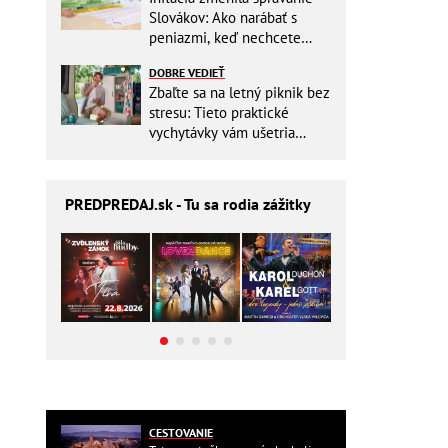
Slovákov: Ako narábať s
peniazmi, keď nechcete
zbytočne riskovať?
DOBRE VEDIEŤ
Zbaľte sa na letný piknik bez
stresu: Tieto praktické
vychytávky vám ušetria
miesto v batohu!
PREDPREDAJ
.sk - Tu sa rodia zážitky
CESTOVANIE