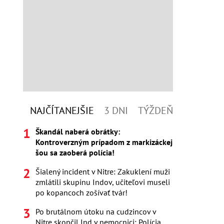
NAJČÍTANEJŠIE
3 DNI
TÝŽDEŇ
Škandál naberá obrátky:
Kontroverzným prípadom z markizáckej
šou sa zaoberá polícia!
Šialený incident v Nitre: Zakuklení muži
zmlátili skupinu Indov, učiteľovi museli
po kopancoch zošívať tvár!
Po brutálnom útoku na cudzincov v
Nitre skončil Ind v nemocnici: Polícia