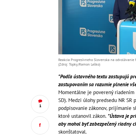
Reakcia Progresívneho Slovenska na odvolávanie M
(Zdroj: Topky/Ramon Leško)
"Podľa ústavného textu zastupujú p
zastupovaním sa rozumie plnenie vš
Momentálne je poverený riadením 
SD). Medzi úlohy predsedu NR SR p
1
podpisovanie zákonov, prijímanie sľ
ktoré ustanovil zákon.
"Ústava je p
aby mohol byť zabezpečený riadny c
skonštatoval.