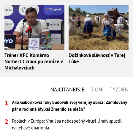
Tréner KFC Komárno
Dožinková slávnosť v Turej
Norbert Czibor po remíze v
Lúke
Michalovciach
NAJČÍTANEJŠIE
3 DNI
TÝŽDEŇ
Ako Gáboríkovci roky budovali svoj verejný obraz: Zamilovaný
pár a rodinná idylka! Zmenilo sa niečo?
Poplach v Európe: Vrátil sa nebezpečný vírus! Úrady spustili
naliehavé opatrenia