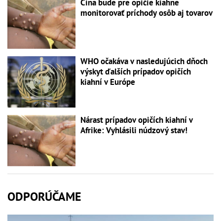
Čína bude pre opičie kiahne
monitorovať príchody osôb aj tovarov
WHO očakáva v nasledujúcich dňoch
výskyt ďalších prípadov opičích
kiahní v Európe
Nárast prípadov opičích kiahní v
Afrike: Vyhlásili núdzový stav!
ODPORÚČAME