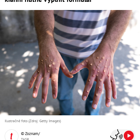
Ilustračné foto (Zdroj: Getty Images)
© Zoznam/
TASR