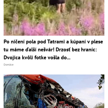
Po ničení pola pod Tatrami a kúpaní v plese
tu máme ďalší nešvár! Drzosť bez hraníc:
Dvojica kvôli fotke vošla do...
Domáce