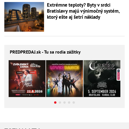
Extrémne teploty? Byty v srdci
Bratislavy majú výnimočný systém,
ktorý ešte aj šetrí náklady
PREDPREDAJ
.sk - Tu sa rodia zážitky