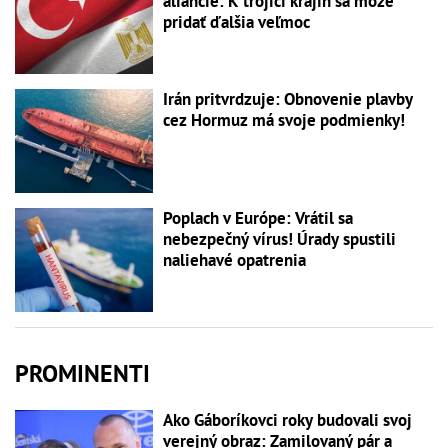
aliancie: K trojici krajín sa môže
pridať ďalšia veľmoc
Irán pritvrdzuje: Obnovenie plavby
cez Hormuz má svoje podmienky!
Poplach v Európe: Vrátil sa
nebezpečný vírus! Úrady spustili
naliehavé opatrenia
PROMINENTI
Ako Gáboríkovci roky budovali svoj
verejný obraz: Zamilovaný pár a