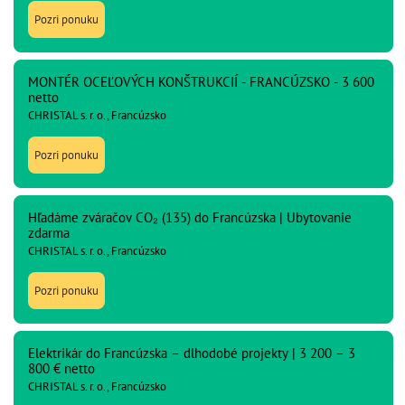
Pozri ponuku
MONTÉR OCEĽOVÝCH KONŠTRUKCIÍ - FRANCÚZSKO - 3 600
netto
CHRISTAL s. r. o., Francúzsko
Pozri ponuku
Hľadáme zváračov CO₂ (135) do Francúzska | Ubytovanie
zdarma
CHRISTAL s. r. o., Francúzsko
Pozri ponuku
Elektrikár do Francúzska – dlhodobé projekty | 3 200 – 3
800 € netto
CHRISTAL s. r. o., Francúzsko