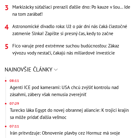
Markizácky súťažiaci prerazil ďalšie dno: Po kauze v šou... Ide
na tom zarábať!
Astronomické divadlo roka: Už o pár dní nás čaká čiastočné
zatmenie Slnka! Zapíšte si presný čas, kedy to začne
Fico varuje pred extrémne suchou budúcnosťou: Zákaz
vývozu vody nestačí, čakajú nás miliardové investície
NAJNOVŠIE ČLÁNKY
08:11
Agenti ICE pod kamerami: USA chcú zvýšiť kontrolu nad
zásahmi, zábery však nemusia zverejniť
07:29
Turecko láka Egypt do novej obrannej aliancie: K trojici krajín
sa môže pridať ďalšia veľmoc
07:11
Irán pritvrdzuje: Obnovenie plavby cez Hormuz má svoje