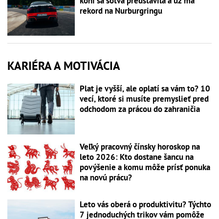
koní sa sotva predstavila a už má
rekord na Nurburgringu
KARIÉRA A MOTIVÁCIA
Plat je vyšší, ale oplatí sa vám to? 10
vecí, ktoré si musíte premyslieť pred
odchodom za prácou do zahraničia
Veľký pracovný čínsky horoskop na
leto 2026: Kto dostane šancu na
povýšenie a komu môže prísť ponuka
na novú prácu?
Leto vás oberá o produktivitu? Týchto
7 jednoduchých trikov vám pomôže