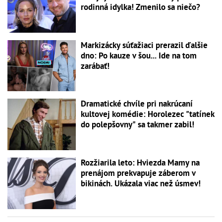
rodinná idylka! Zmenilo sa niečo?
Markizácky súťažiaci prerazil ďalšie
dno: Po kauze v šou... Ide na tom
zarábať!
Dramatické chvíle pri nakrúcaní
kultovej komédie: Horolezec "tatínek
do polepšovny" sa takmer zabil!
Rozžiarila leto: Hviezda Mamy na
prenájom prekvapuje záberom v
bikinách. Ukázala viac než úsmev!