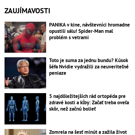
ZAUJÍMAVOSTI
PANIKA v kine, návštevníci hromadne
opustili sálu! Spider-Man mal
problém s vetrami
Toto je suma za jednu bundu? Kúsok
šéfa Nvidie vydražili za neuveriteľné
peniaze
5 najdôležitejších rád ortopéda pre
zdravé kosti a kĺby: Začať treba oveľa
skôr, než začnú bolieť
Zomrela na šesť minút a zažila život