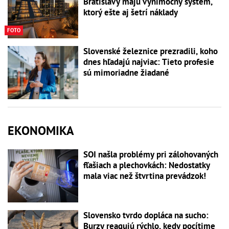
Bratislavy majú výnimočný systém,
ktorý ešte aj šetrí náklady
FOTO
Slovenské železnice prezradili, koho
dnes hľadajú najviac: Tieto profesie
sú mimoriadne žiadané
EKONOMIKA
SOI našla problémy pri zálohovaných
fľašiach a plechovkách: Nedostatky
mala viac než štvrtina prevádzok!
Slovensko tvrdo dopláca na sucho:
Burzy reagujú rýchlo, kedy pocítime