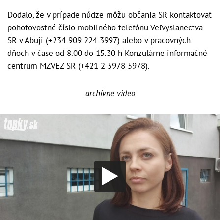
Dodalo, že v prípade núdze môžu občania SR kontaktovať
pohotovostné číslo mobilného telefónu Veľvyslanectva
SR v Abuji (+234 909 224 3997) alebo v pracovných
dňoch v čase od 8.00 do 15.30 h Konzulárne informačné
centrum MZVEZ SR (+421 2 5978 5978).
archívne video