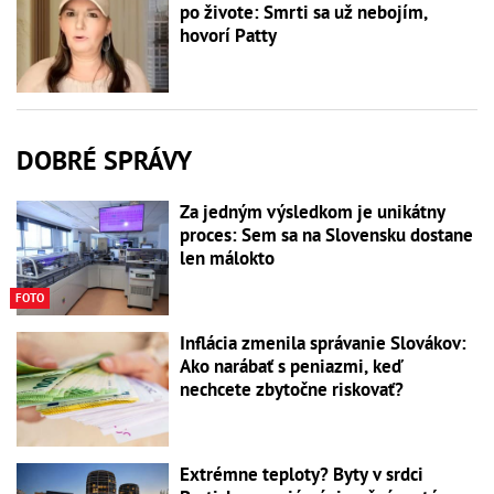
po živote: Smrti sa už nebojím,
hovorí Patty
DOBRÉ SPRÁVY
Za jedným výsledkom je unikátny
proces: Sem sa na Slovensku dostane
len málokto
FOTO
Inflácia zmenila správanie Slovákov:
Ako narábať s peniazmi, keď
nechcete zbytočne riskovať?
Extrémne teploty? Byty v srdci