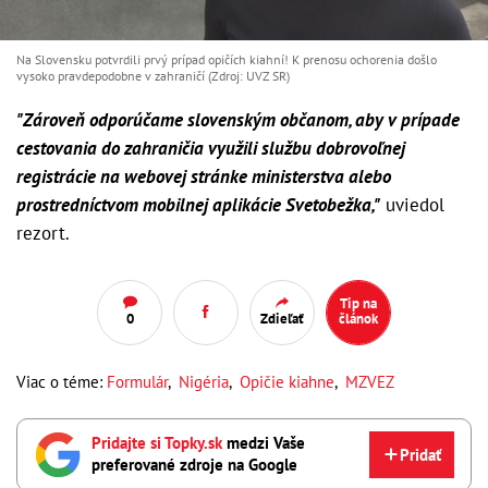
Na Slovensku potvrdili prvý prípad opičích kiahní! K prenosu ochorenia došlo
vysoko pravdepodobne v zahraničí (Zdroj: UVZ SR)
"Zároveň odporúčame slovenským občanom, aby v prípade
cestovania do zahraničia využili službu dobrovoľnej
registrácie na webovej stránke ministerstva alebo
prostredníctvom mobilnej aplikácie Svetobežka,"
uviedol
rezort.
Tip na
0
Zdieľať
článok
Viac o téme:
Formulár
,
Nigéria
,
Opičie kiahne
,
MZVEZ
Pridajte si Topky.sk
medzi Vaše
Pridať
preferované zdroje na Google