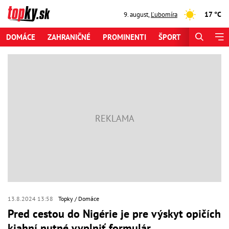
17 °C
9. august
,
Ľubomíra
DOMÁCE
ZAHRANIČNÉ
PROMINENTI
ŠPORT
ZAUJÍMAV
13.8.2024 13:58
Topky
Domáce
Pred cestou do Nigérie je pre výskyt opičích
kiahní nutné vyplniť formulár