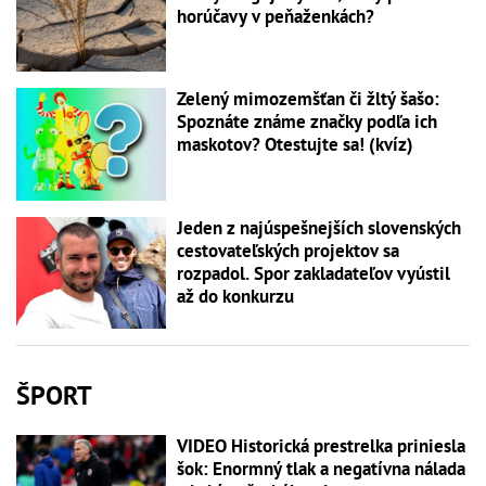
horúčavy v peňaženkách?
Zelený mimozemšťan či žltý šašo:
Spoznáte známe značky podľa ich
maskotov? Otestujte sa! (kvíz)
Jeden z najúspešnejších slovenských
cestovateľských projektov sa
rozpadol. Spor zakladateľov vyústil
až do konkurzu
ŠPORT
VIDEO Historická prestrelka priniesla
šok: Enormný tlak a negatívna nálada