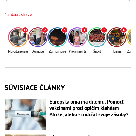
Nahlásiť chybu
16
2
3
1
7
6
Najčítanejšie
Domáce
Zahraničné
Prominenti
Šport
Krimi
Zaují
SÚVISIACE ČLÁNKY
Európska únia má dilemu: Pomôcť
vakcínami proti opičím kiahňam
Afrike, alebo si udržať svoje zásoby?