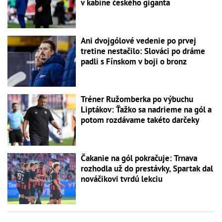
v kabíne českého giganta
Ani dvojgólové vedenie po prvej
tretine nestačilo: Slováci po dráme
padli s Fínskom v boji o bronz
Tréner Ružomberka po výbuchu
Liptákov: Ťažko sa nadrieme na gól a
potom rozdávame takéto darčeky
Čakanie na gól pokračuje: Trnava
rozhodla už do prestávky, Spartak dal
nováčikovi tvrdú lekciu