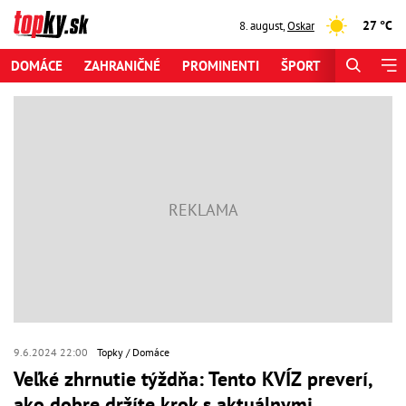
27 °C
8. august
,
Oskar
DOMÁCE
ZAHRANIČNÉ
PROMINENTI
ŠPORT
ZAUJÍMAV
9.6.2024 22:00
Topky
Domáce
Veľké zhrnutie týždňa: Tento KVÍZ preverí,
ako dobre držíte krok s aktuálnymi