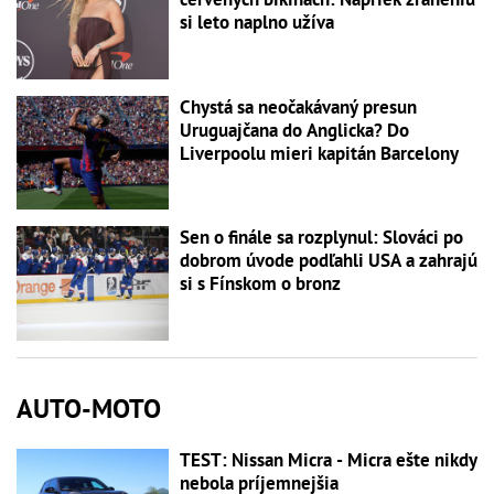
si leto naplno užíva
Chystá sa neočakávaný presun
Uruguajčana do Anglicka? Do
Liverpoolu mieri kapitán Barcelony
Sen o finále sa rozplynul: Slováci po
dobrom úvode podľahli USA a zahrajú
si s Fínskom o bronz
AUTO-MOTO
TEST: Nissan Micra - Micra ešte nikdy
nebola príjemnejšia