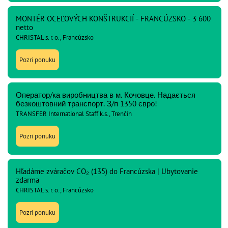
MONTÉR OCEĽOVÝCH KONŠTRUKCIÍ - FRANCÚZSKO - 3 600
netto
CHRISTAL s. r. o., Francúzsko
Pozri ponuku
Оператор/ка виробництва в м. Кочовце. Надається
безкоштовний транспорт. З/п 1350 євро!
TRANSFER International Staff k.s., Trenčín
Pozri ponuku
Hľadáme zváračov CO₂ (135) do Francúzska | Ubytovanie
zdarma
CHRISTAL s. r. o., Francúzsko
Pozri ponuku