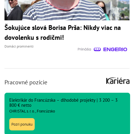
Šokujúce slová Borisa Prša: Nikdy viac na
dovolenku s rodičmi!
Domáci prominenti
Pracovné pozície
Elektrikár do Francúzska – dlhodobé projekty | 3 200 – 3
800 € netto
CHRISTAL s. r. o., Francúzsko
Pozri ponuku