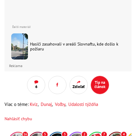
Hasiči zasahovali v areáli Slovnaftu, kde došlo k
požiaru
Reklama
Tip na
6
Zdieľať
článok
Viac o téme:
Kvíz
,
Dunaj
,
Voľby
,
Udalosti týždňa
Nahlásiť chybu
16
5
3
2
7
4