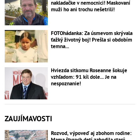
nakladačke v nemocnici! Maskovaní
muži ho ani trochu nešetrili!
FOTOhádanka: Za úsmevom skrývala
ťažký životný boj! Prešla si obdobím
temna...
Hviezda sitkomu Roseanne šokuje
vzhľadom: 91 kíl dole... Je na
nespoznanie!
ZAUJÍMAVOSTI
Rozvod, výpoveď aj zbohom rodine:
Mama štyroch detí zahodila starý