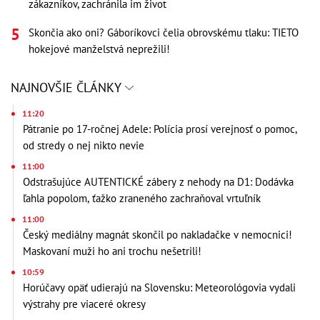
zákazníkov, zachránila im život
Skončia ako oni? Gáboríkovci čelia obrovskému tlaku: TIETO
hokejové manželstvá neprežili!
NAJNOVŠIE ČLÁNKY
11:20
Pátranie po 17-ročnej Adele: Polícia prosí verejnosť o pomoc,
od stredy o nej nikto nevie
11:00
Odstrašujúce AUTENTICKÉ zábery z nehody na D1: Dodávka
ľahla popolom, ťažko zraneného zachraňoval vrtuľník
11:00
Český mediálny magnát skončil po nakladačke v nemocnici!
Maskovaní muži ho ani trochu nešetrili!
10:59
Horúčavy opäť udierajú na Slovensku: Meteorológovia vydali
výstrahy pre viaceré okresy