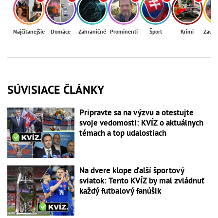
Najčítanejšie
Domáce
Zahraničné
Prominenti
Šport
Krimi
Zaují
SÚVISIACE ČLÁNKY
Pripravte sa na výzvu a otestujte
svoje vedomosti: KVÍZ o aktuálnych
témach a top udalostiach
Na dvere klope ďalší športový
sviatok: Tento KVÍZ by mal zvládnuť
každý futbalový fanúšik