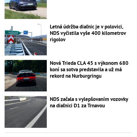
Letná údržba diaľnic je v polovici,
NDS vyčistila vyše 400 kilometrov
rigolov
Nová Trieda CLA 45 s výkonom 680
koní sa sotva predstavila a už má
rekord na Nurburgringu
NDS začala s vylepšovaním vozovky
na diaľnici D1 za Trnavou