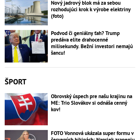
Nový jadrový blok má za sebou
rozhodujúci krok k výrobe elektriny
(foto)
Podvod či geniálny ťah? Trump
predáva elite drahocenné
milisekundy. Bežní investori nemajú
šancu!
ŠPORT
Obrovský úspech pre našu krajinu na
ME: Trio Slovákov si odnáša cenný
kov!
FOTO Vonnová ukázala super formu v
červených bikinách: Napriek zraneniu