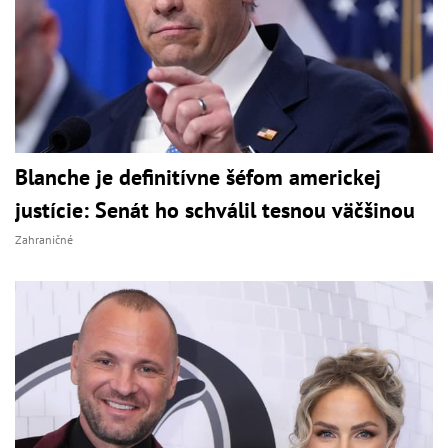
Blanche je definitívne šéfom americkej
justície: Senát ho schválil tesnou väčšinou
Zahraničné