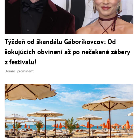
Týždeň od škandálu Gáboríkovcov: Od
šokujúcich obvinení až po nečakané zábery
z festivalu!
Domáci prominenti