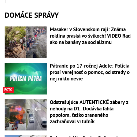
DOMÁCE SPRÁVY
Masaker v Slovenskom raji: Známa
roklina praská vo švíkoch! VIDEO Rad
ako na banány za socializmu
Pátranie po 17-ročnej Adele: Polícia
prosí verejnosť o pomoc, od stredy o
nej nikto nevie
FOTO
Odstrašujúce AUTENTICKÉ zábery z
nehody na D1: Dodávka ľahla
popolom, ťažko zraneného
zachraňoval vrtuľník