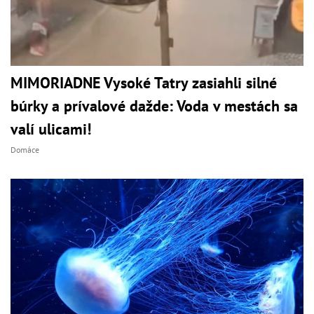
MIMORIADNE Vysoké Tatry zasiahli silné
búrky a prívalové dažde: Voda v mestách sa
valí ulicami!
Domáce