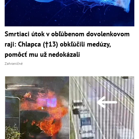
Smrtiaci útok v obľúbenom dovolenkovom
raji: Chlapca (†13) obkľúčili medúzy,
pomôcť mu už nedokázali
Zahraničné