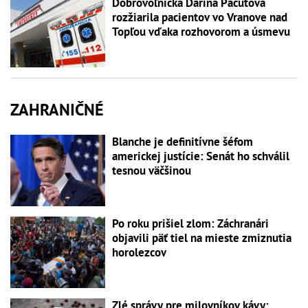
Dobrovoľníčka Darina Pačutová
rozžiarila pacientov vo Vranove nad
Topľou vďaka rozhovorom a úsmevu
ZAHRANIČNÉ
Blanche je definitívne šéfom
americkej justície: Senát ho schválil
tesnou väčšinou
Po roku prišiel zlom: Záchranári
objavili päť tiel na mieste zmiznutia
horolezcov
Zlé správy pre milovníkov kávy: