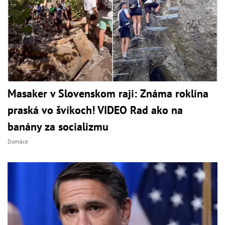
Masaker v Slovenskom raji: Známa roklina
praská vo švíkoch! VIDEO Rad ako na
banány za socializmu
Domáce