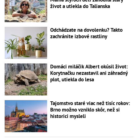
život a utiekla do Talianska
Odchádzate na dovolenku? Takto
zachránite izbové rastliny
Domáci miláčik Albert okúsil život:
Korytnačku nezastavil ani záhradný
plot, utiekla do lesa
Tajomstvo staré viac než tisíc rokov:
Brno možno vzniklo skôr, než si
historici mysleli