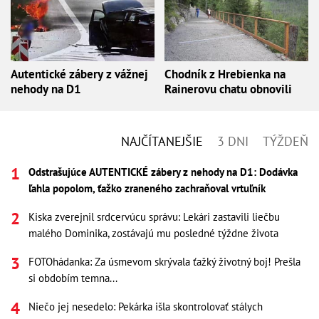
Autentické zábery z vážnej
Chodník z Hrebienka na
nehody na D1
Rainerovu chatu obnovili
NAJČÍTANEJŠIE
3 DNI
TÝŽDEŇ
Odstrašujúce AUTENTICKÉ zábery z nehody na D1: Dodávka
ľahla popolom, ťažko zraneného zachraňoval vrtuľník
Kiska zverejnil srdcervúcu správu: Lekári zastavili liečbu
malého Dominika, zostávajú mu posledné týždne života
FOTOhádanka: Za úsmevom skrývala ťažký životný boj! Prešla
si obdobím temna...
Niečo jej nesedelo: Pekárka išla skontrolovať stálych