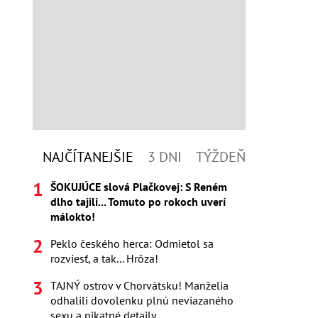
NAJČÍTANEJŠIE
3 DNI
TÝŽDEŇ
ŠOKUJÚCE slová Plačkovej: S Reném
dlho tajili... Tomuto po rokoch uverí
málokto!
Peklo českého herca: Odmietol sa
rozviesť, a tak... Hrôza!
TAJNÝ ostrov v Chorvátsku! Manželia
odhalili dovolenku plnú neviazaného
sexu a pikatné detaily