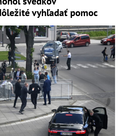
mohol svedkov
dôležité vyhľadať pomoc