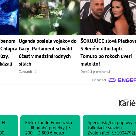
ľúbenom
Uganda posiela vojakov do
ŠOKUJÚCE slová Plačkove
 Chlapca
Gazy: Parlament schválil
S Reném dlho tajili...
úzy,
účasť v medzinárodných
Tomuto po rokoch uverí
kázali
silách
málokto!
Zahraničné
Domáci prominenti
CH
Elektrikár do Francúzska
Špecialista/tka prípravy a
– dlhodobé projekty | 3
kalkulácie stavieb -
00
200 – 3 800 € netto
Zvolen (Ref. č.: 1004792)