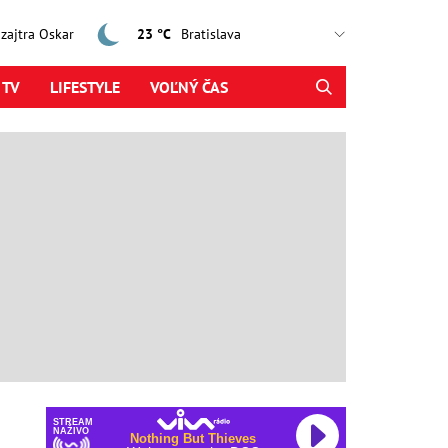
, zajtra Oskar
23 °C
 TV
LIFESTYLE
VOĽNÝ ČAS
STREAM
NAŽIVO
Nothing But Thieves