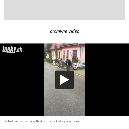
archívne video
Poľadovicu v Banskej Bystrici riešia ľudia po svojom