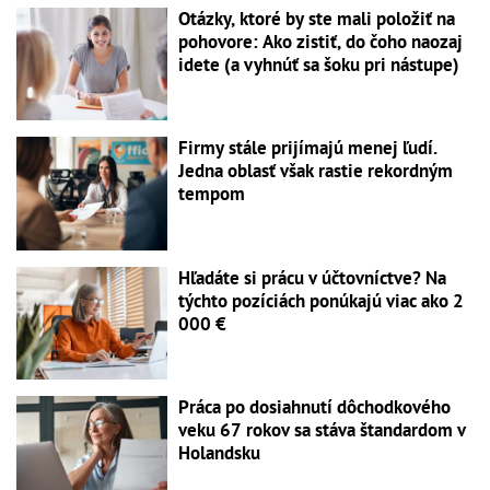
Otázky, ktoré by ste mali položiť na
pohovore: Ako zistiť, do čoho naozaj
idete (a vyhnúť sa šoku pri nástupe)
Firmy stále prijímajú menej ľudí.
Jedna oblasť však rastie rekordným
tempom
Hľadáte si prácu v účtovníctve? Na
týchto pozíciách ponúkajú viac ako 2
000 €
Práca po dosiahnutí dôchodkového
veku 67 rokov sa stáva štandardom v
Holandsku