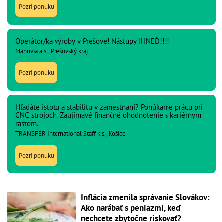
Pozri ponuku
Operátor/ka výroby v Prešove! Nástupy IHNEĎ!!!!
Manuvia a.s., Prešovský kraj
Pozri ponuku
Hľadáte istotu a stabilitu v zamestnaní? Ponúkame prácu pri
CNC strojoch. Zaujímavé finančné ohodnotenie s kariérnym
rastom.
TRANSFER International Staff k.s., Košice
Pozri ponuku
Inflácia zmenila správanie Slovákov:
Ako narábať s peniazmi, keď
nechcete zbytočne riskovať?