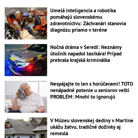
Umelá inteligencia a robotika
pomáhajú slovenskému
zdravotníctvu: Záchranári stanovia
diagnózu priamo v teréne
Nočná dráma v Seredi: Neznámy
útočník napadol taxikára! Prípad
prebrala krajská kriminálka
Nespájajte to len s horúčavami! TOTO
nenápadné potenie u seniorov veští
PROBLÉM: Mnohí to ignorujú
V Múzeu slovenskej dediny v Martine
ukážu žatvu, tradičné dožinky aj
remeslá