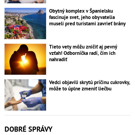
Obytný komplex v Španielsku
fascinuje svet, jeho obyvatelia
museli pred turistami zavrieť brány
Tieto vety môžu zničiť aj pevný
vzťah! Odborníčka radí, čím ich
nahradiť
Vedci objavili skrytú príčinu cukrovky,
môže to úplne zmeniť liečbu
DOBRÉ SPRÁVY