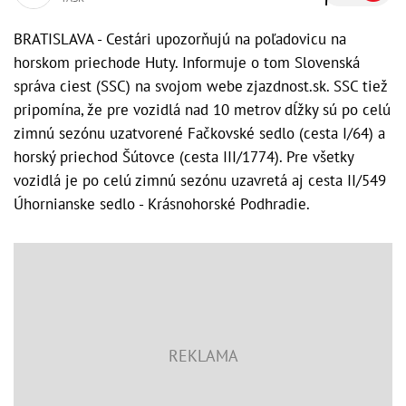
BRATISLAVA - Cestári upozorňujú na poľadovicu na
horskom priechode Huty. Informuje o tom Slovenská
správa ciest (SSC) na svojom webe zjazdnost.sk. SSC tiež
pripomína, že pre vozidlá nad 10 metrov dĺžky sú po celú
zimnú sezónu uzatvorené Fačkovské sedlo (cesta I/64) a
horský priechod Šútovce (cesta III/1774). Pre všetky
vozidlá je po celú zimnú sezónu uzavretá aj cesta II/549
Úhornianske sedlo - Krásnohorské Podhradie.