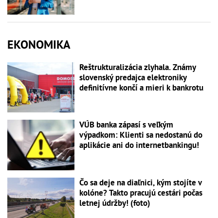
EKONOMIKA
Reštrukturalizácia zlyhala. Známy
slovenský predajca elektroniky
definitívne končí a mieri k bankrotu
VÚB banka zápasí s veľkým
výpadkom: Klienti sa nedostanú do
aplikácie ani do internetbankingu!
Čo sa deje na diaľnici, kým stojíte v
kolóne? Takto pracujú cestári počas
letnej údržby! (foto)