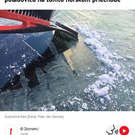
Ilustračné foto (Zdroj: Foto: Ján Zemiar)
© Zoznam/
TASR