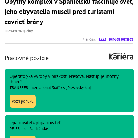
Obytný komplex v Španielsku fascinuje svet,
jeho obyvatelia museli pred turistami
zavrieť brány
Zoznam magazíny
Pracovné pozície
Operátor/ka výroby v blízkosti Prešova. Nástup je možný
ihneď!
TRANSFER International Staff k.s., Prešovský kraj
Pozri ponuku
Opatrovateľka/opatrovateľ
PE-ES, n.o., Partizánske