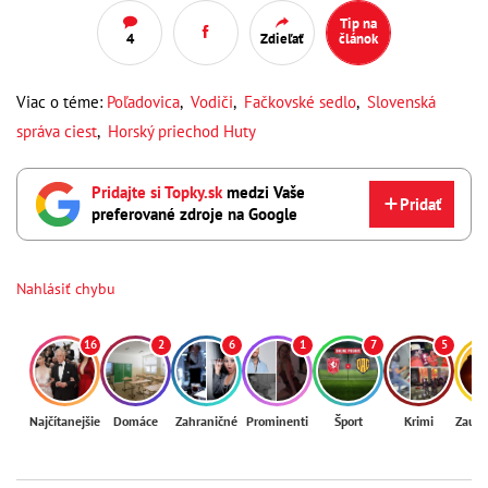
Tip na
4
Zdieľať
článok
Viac o téme:
Poľadovica
,
Vodiči
,
Fačkovské sedlo
,
Slovenská
správa ciest
,
Horský priechod Huty
Pridajte si Topky.sk
medzi Vaše
Pridať
preferované zdroje na Google
Nahlásiť chybu
16
2
6
1
7
5
Najčítanejšie
Domáce
Zahraničné
Prominenti
Šport
Krimi
Zaují