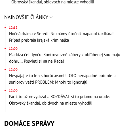
Obrovský škandál, obidvoch na mieste vyhodili
NAJNOVŠIE ČLÁNKY
12:12
Nočná dráma v Seredi: Neznámy útočník napadol taxikára!
Prípad prebrala krajská kriminálka
12:00
Markíza čelí lynču: Kontroverzné zábery z obľúbenej šou majú
dohru... Posvieti si na ne Rada!
12:00
Nespájajte to len s horúčavami! TOTO nenápadné potenie u
seniorov veští PROBLÉM: Mnohí to ignorujú
12:00
Párik to už nevydržal a ROZDÁVAL si to priamo na úrade:
Obrovský škandál, obidvoch na mieste vyhodili
DOMÁCE SPRÁVY