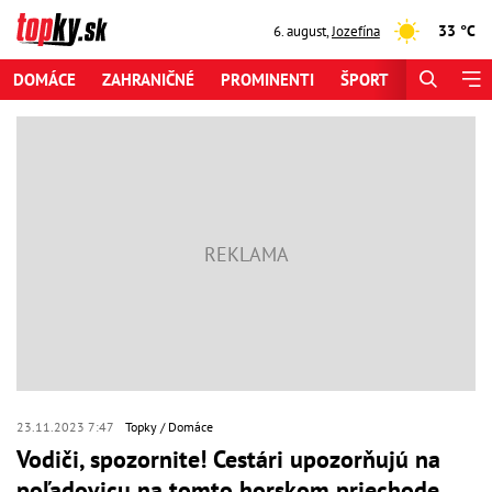
33 °C
6. august
,
Jozefína
DOMÁCE
ZAHRANIČNÉ
PROMINENTI
ŠPORT
ZAUJÍMAV
23.11.2023 7:47
Topky
Domáce
Vodiči, spozornite! Cestári upozorňujú na
poľadovicu na tomto horskom priechode