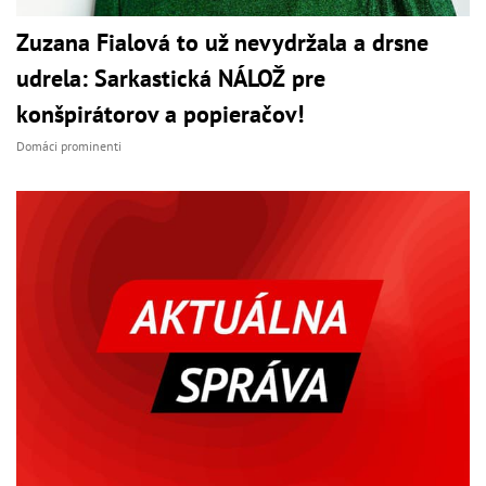
Zuzana Fialová to už nevydržala a drsne
udrela: Sarkastická NÁLOŽ pre
konšpirátorov a popieračov!
Domáci prominenti