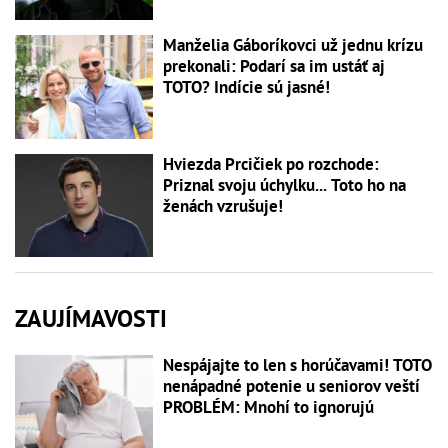
Manželia Gáboríkovci už jednu krízu
prekonali: Podarí sa im ustáť aj
TOTO? Indície sú jasné!
Hviezda Prcičiek po rozchode:
Priznal svoju úchylku... Toto ho na
ženách vzrušuje!
ZAUJÍMAVOSTI
Nespájajte to len s horúčavami! TOTO
nenápadné potenie u seniorov veští
PROBLÉM: Mnohí to ignorujú