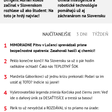
Dirigent Adrián Kokoš
Umelá inteligencia a
začínal v Slovenskom
robotické technológie
rozhlase už ako študent: Na
pomáhajú už aj
toto je hrdý najviac!
záchranárom na Slovensku
NAJČÍTANEJŠIE
3 DNI
TÝŽDEŇ
MIMORIADNE Pitvu v Lučenci sprevádzali prísne
bezpečnostné opatrenia: Zasahovali hasiči aj chemici!
Peklo konečne končí! Na Slovensku sa už o pár hodín
radikálne ochladí! Čaká nás TEPLOTNÝ ŠOK
Manželia Gáboríkovci už jednu krízu prekonali: Podarí sa im
ustáť aj TOTO? Indície sú jasné!
Vyšetrovateľská legenda zniesla Korčoka pod čiernu zem: Veď
ide o daňový únik za DESAŤTISÍCE a trestá sa basou!
Párik to už nevydržal a ROZDÁVAL si to priamo na úrade: