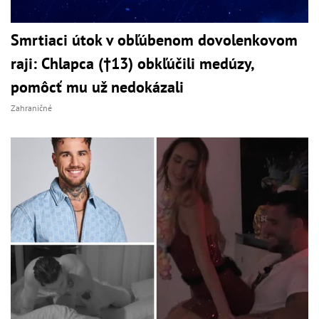
Smrtiaci útok v obľúbenom dovolenkovom
raji: Chlapca (†13) obkľúčili medúzy,
pomôcť mu už nedokázali
Zahraničné