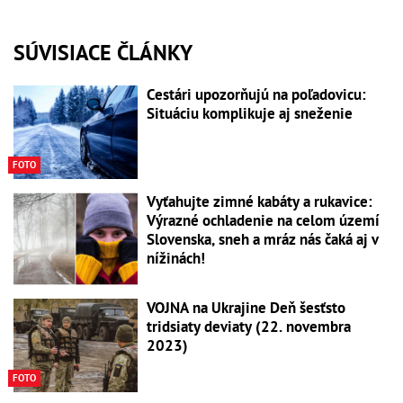
SÚVISIACE ČLÁNKY
Cestári upozorňujú na poľadovicu:
Situáciu komplikuje aj sneženie
FOTO
Vyťahujte zimné kabáty a rukavice:
Výrazné ochladenie na celom území
Slovenska, sneh a mráz nás čaká aj v
nížinách!
VOJNA na Ukrajine Deň šesťsto
tridsiaty deviaty (22. novembra
2023)
FOTO