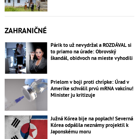
ZAHRANIČNÉ
Párik to už nevydržal a ROZDÁVAL si
to priamo na úrade: Obrovský
škandál, obidvoch na mieste vyhodili
Prielom v boji proti chrípke: Úrad v
Amerike schválil prvú mRNA vakcínu!
Minister ju kritizuje
Južná Kórea bije na poplach! Severná
Kórea odpálila neznámy projektil k
Japonskému moru