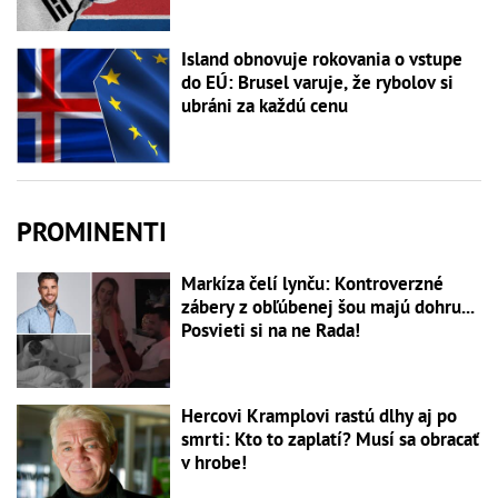
Island obnovuje rokovania o vstupe
do EÚ: Brusel varuje, že rybolov si
ubráni za každú cenu
PROMINENTI
Markíza čelí lynču: Kontroverzné
zábery z obľúbenej šou majú dohru...
Posvieti si na ne Rada!
Hercovi Kramplovi rastú dlhy aj po
smrti: Kto to zaplatí? Musí sa obracať
v hrobe!