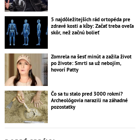
5 najdôležitejších rád ortopéda pre
zdravé kosti a kĺby: Začať treba oveľa
skôr, než začnú bolieť
Zomrela na šesť minút a zažila život
po živote: Smrti sa už nebojím,
hovorí Patty
Čo sa tu stalo pred 3000 rokmi?
Archeológovia narazili na záhadné
pozostatky