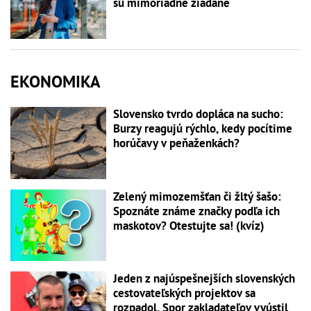
sú mimoriadne žiadané
EKONOMIKA
Slovensko tvrdo dopláca na sucho:
Burzy reagujú rýchlo, kedy pocítime
horúčavy v peňaženkách?
Zelený mimozemšťan či žltý šašo:
Spoznáte známe značky podľa ich
maskotov? Otestujte sa! (kvíz)
Jeden z najúspešnejších slovenských
cestovateľských projektov sa
rozpadol. Spor zakladateľov vyústil