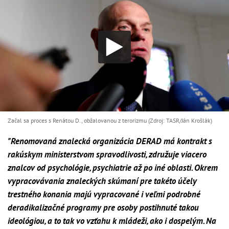
Začal sa proces s Renátou D., obžalovanou z terorizmu (Zdroj: TASR/Ján Krošlák)
"Renomovaná znalecká organizácia DERAD má kontrakt s
rakúskym ministerstvom spravodlivosti, združuje viacero
znalcov od psychológie, psychiatrie až po iné oblasti. Okrem
vypracovávania znaleckých skúmaní pre takéto účely
trestného konania majú vypracované i veľmi podrobné
deradikalizačné programy pre osoby postihnuté takou
ideológiou, a to tak vo vzťahu k mládeži, ako i dospelým. Na