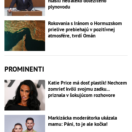
hlásili neďaleko dôležitého
plynovodu
Rokovania s Iránom o Hormuzskom
prielive prebiehajú v pozitívnej
atmosfére, tvrdí Omán
PROMINENTI
Katie Price má dosť plastík! Nechcem
zomrieť kvôli svojmu zadku...
priznala v šokujúcom rozhovore
Markizácka moderátorka ukázala
mamu: Páni, to je ale kočka!