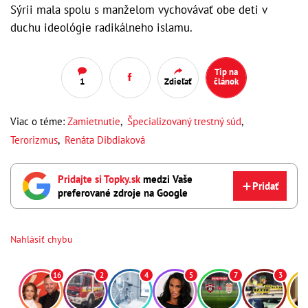
Sýrii mala spolu s manželom vychovávať obe deti v
duchu ideológie radikálneho islamu.
Tip na
1
Zdieľať
článok
Viac o téme:
Zamietnutie
,
Špecializovaný trestný súd
,
Terorizmus
,
Renáta Dibdiaková
Pridajte si Topky.sk
medzi Vaše
Pridať
preferované zdroje na Google
Nahlásiť chybu
16
2
4
5
7
3