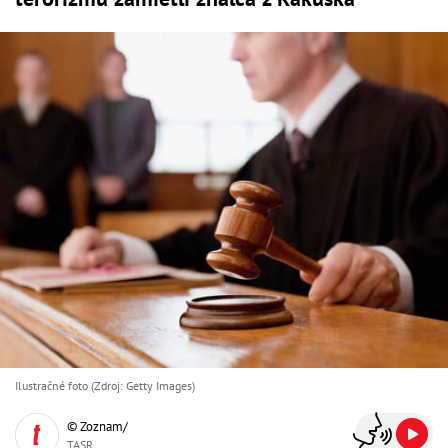
Ilustračné foto (Zdroj: Getty Images)
© Zoznam/
TASR