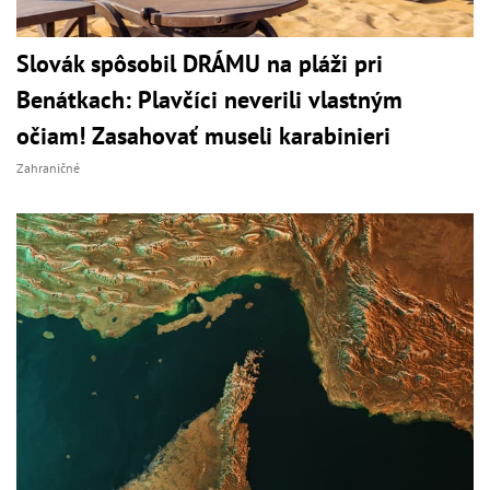
Slovák spôsobil DRÁMU na pláži pri
Benátkach: Plavčíci neverili vlastným
očiam! Zasahovať museli karabinieri
Zahraničné