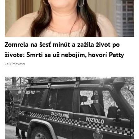
Zomrela na šesť minút a zažila život po
živote: Smrti sa už nebojím, hovorí Patty
Zaujímavosti