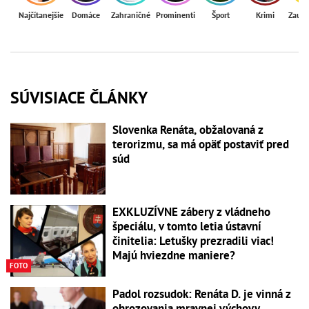
Najčítanejšie
Domáce
Zahraničné
Prominenti
Šport
Krimi
Zaují
SÚVISIACE ČLÁNKY
Slovenka Renáta, obžalovaná z
terorizmu, sa má opäť postaviť pred
súd
EXKLUZÍVNE zábery z vládneho
špeciálu, v tomto letia ústavní
činitelia: Letušky prezradili viac!
Majú hviezdne maniere?
FOTO
Padol rozsudok: Renáta D. je vinná z
ohrozovania mravnej výchovy