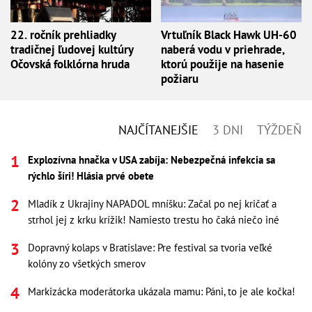
22. ročník prehliadky
Vrtuľník Black Hawk UH-60
tradičnej ľudovej kultúry
naberá vodu v priehrade,
Očovská folklórna hruda
ktorú použije na hasenie
požiaru
NAJČÍTANEJŠIE
3 DNI
TÝŽDEŇ
Explozívna hnačka v USA zabíja: Nebezpečná infekcia sa
rýchlo šíri! Hlásia prvé obete
Mladík z Ukrajiny NAPADOL mníšku: Začal po nej kričať a
strhol jej z krku krížik! Namiesto trestu ho čaká niečo iné
Dopravný kolaps v Bratislave: Pre festival sa tvoria veľké
kolóny zo všetkých smerov
Markizácka moderátorka ukázala mamu: Páni, to je ale kočka!