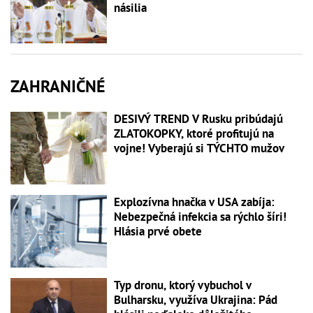
násilia
ZAHRANIČNÉ
DESIVÝ TREND V Rusku pribúdajú
ZLATOKOPKY, ktoré profitujú na
vojne! Vyberajú si TÝCHTO mužov
Explozívna hnačka v USA zabíja:
Nebezpečná infekcia sa rýchlo šíri!
Hlásia prvé obete
Typ dronu, ktorý vybuchol v
Bulharsku, využíva Ukrajina: Pád