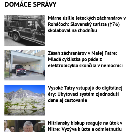
DOMÁCE SPRÁVY
Márne úsilie leteckých záchranárov v
Roháčoch: Slovenský turista (†76)
skolaboval na chodníku
Zásah záchranárov v Malej Fatre:
Mladá cyklistka po páde z
elektrobicykla skončila v nemocnici
Vysoké Tatry vstupujú do digitálnej
éry: Ubytovací systém zjednoduší
dane aj cestovanie
Nitriansky biskup reaguje na útok v
Nitre: Vyzýva k úcte a odmietnutiu