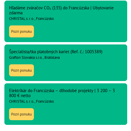
Hľadáme zváračov CO₂ (135) do Francúzska | Ubytovanie
zdarma
CHRISTAL s. r. o., Francúzsko
Pozri ponuku
Špecialista/tka platobných kariet (Ref. č.: 1005389)
Grafton Slovakia s.r.o., Bratislava
Pozri ponuku
Elektrikár do Francúzska – dlhodobé projekty | 3 200 – 3
800 € netto
CHRISTAL s. r. o., Francúzsko
Pozri ponuku