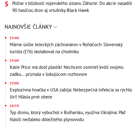
Požiar v blízkosti vojenského ústavu Záhorie: Do akcie nasadili
90 hasičov, dron aj vrtuľníky Black Hawk
NAJNOVŠIE ČLÁNKY
19:40
Márne úsilie leteckých záchranárov v Roháčoch: Slovenský
turista (†76) skolaboval na chodníku
19:00
Katie Price má dosť plastík! Nechcem zomrieť kvôli svojmu
zadku... priznala v šokujúcom rozhovore
19:00
Explozívna hnačka v USA zabíja: Nebezpečná infekcia sa rýchlo
šíri! Hlásia prvé obete
18:59
Typ dronu, ktorý vybuchol v Bulharsku, využíva Ukrajina: Pád
hlásili neďaleko dôležitého plynovodu