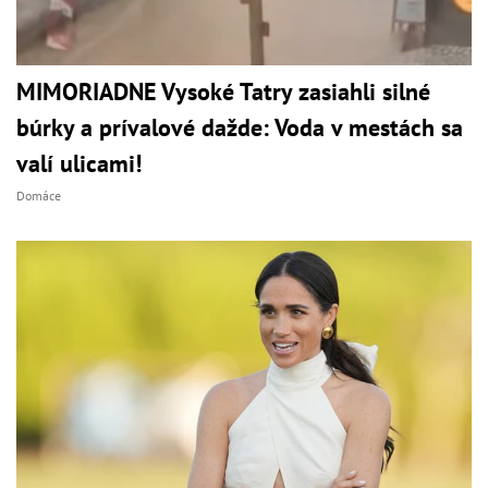
MIMORIADNE Vysoké Tatry zasiahli silné
búrky a prívalové dažde: Voda v mestách sa
valí ulicami!
Domáce