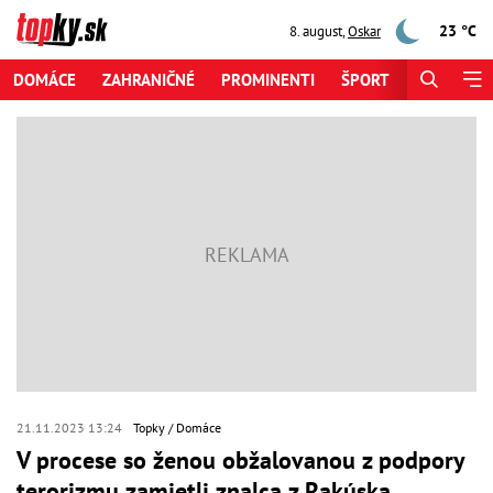
23 °C
8. august
,
Oskar
DOMÁCE
ZAHRANIČNÉ
PROMINENTI
ŠPORT
ZAUJÍMAV
21.11.2023 13:24
Topky
Domáce
V procese so ženou obžalovanou z podpory
terorizmu zamietli znalca z Rakúska