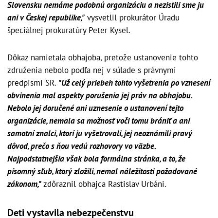
Slovensku nemáme podobnú organizáciu a nezistili sme ju
ani v Českej republike,"
vysvetlil prokurátor Úradu
špeciálnej prokuratúry Peter Kysel.
Dôkaz namietala obhajoba, pretože ustanovenie tohto
združenia nebolo podľa nej v súlade s právnymi
predpismi SR.
"Už celý priebeh tohto vyšetrenia po vznesení
obvinenia mal aspekty porušenia jej práv na obhajobu.
Nebolo jej doručené ani uznesenie o ustanovení tejto
organizácie, nemala sa možnosť voči tomu brániť a ani
samotní znalci, ktorí ju vyšetrovali, jej neoznámili pravý
dôvod, prečo s ňou vedú rozhovory vo väzbe.
Najpodstatnejšia však bola formálna stránka, a to, že
písomný sľub, ktorý zložili, nemal náležitosti požadované
zákonom,"
zdôraznil obhajca Rastislav Urbáni.
Deti vystavila nebezpečenstvu