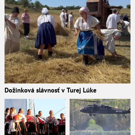
Dožinková slávnosť v Turej Lúke