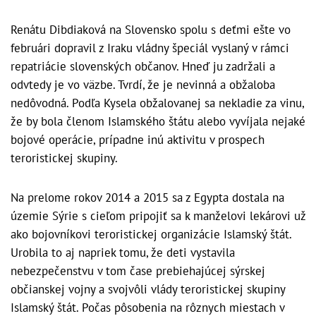
Renátu Dibdiaková na Slovensko spolu s deťmi ešte vo
februári dopravil z Iraku vládny špeciál vyslaný v rámci
repatriácie slovenských občanov. Hneď ju zadržali a
odvtedy je vo väzbe. Tvrdí, že je nevinná a obžaloba
nedôvodná. Podľa Kysela obžalovanej sa nekladie za vinu,
že by bola členom Islamského štátu alebo vyvíjala nejaké
bojové operácie, prípadne inú aktivitu v prospech
teroristickej skupiny.
Na prelome rokov 2014 a 2015 sa z Egypta dostala na
územie Sýrie s cieľom pripojiť sa k manželovi lekárovi už
ako bojovníkovi teroristickej organizácie Islamský štát.
Urobila to aj napriek tomu, že deti vystavila
nebezpečenstvu v tom čase prebiehajúcej sýrskej
občianskej vojny a svojvôli vlády teroristickej skupiny
Islamský štát. Počas pôsobenia na rôznych miestach v