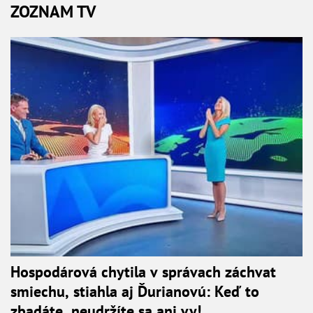
ZOZNAM TV
Hospodárová chytila v správach záchvat
smiechu, stiahla aj Ďurianovú: Keď to
zbadáte, neudržíte sa ani vy!