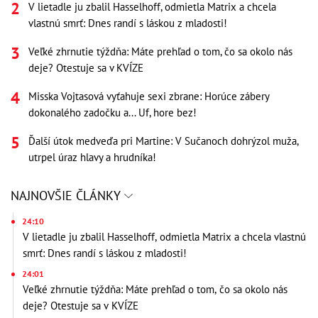
V lietadle ju zbalil Hasselhoff, odmietla Matrix a chcela
vlastnú smrť: Dnes randí s láskou z mladosti!
Veľké zhrnutie týždňa: Máte prehľad o tom, čo sa okolo nás
deje? Otestuje sa v KVÍZE
Misska Vojtasová vyťahuje sexi zbrane: Horúce zábery
dokonalého zadočku a... Uf, hore bez!
Ďalší útok medveďa pri Martine: V Sučanoch dohrýzol muža,
utrpel úraz hlavy a hrudníka!
NAJNOVŠIE ČLÁNKY
24:10
V lietadle ju zbalil Hasselhoff, odmietla Matrix a chcela vlastnú
smrť: Dnes randí s láskou z mladosti!
24:01
Veľké zhrnutie týždňa: Máte prehľad o tom, čo sa okolo nás
deje? Otestuje sa v KVÍZE