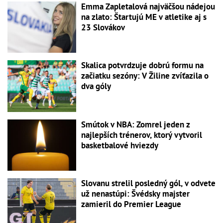
Emma Zapletalová najväčšou nádejou
na zlato: Štartujú ME v atletike aj s
23 Slovákov
Skalica potvrdzuje dobrú formu na
začiatku sezóny: V Žiline zvíťazila o
dva góly
Smútok v NBA: Zomrel jeden z
najlepších trénerov, ktorý vytvoril
basketbalové hviezdy
Slovanu strelil posledný gól, v odvete
už nenastúpi: Švédsky majster
zamieril do Premier League