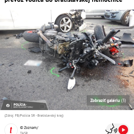
Zobraziť galériu
(3)
(Zdroj: FB/Polícia SR - Bratislavský kraj)
© Zoznam/
TASR