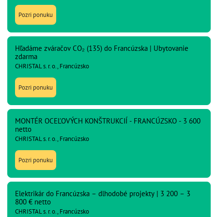
Pozri ponuku
Hľadáme zváračov CO₂ (135) do Francúzska | Ubytovanie
zdarma
CHRISTAL s. r. o., Francúzsko
Pozri ponuku
MONTÉR OCEĽOVÝCH KONŠTRUKCIÍ - FRANCÚZSKO - 3 600
netto
CHRISTAL s. r. o., Francúzsko
Pozri ponuku
Elektrikár do Francúzska – dlhodobé projekty | 3 200 – 3
800 € netto
CHRISTAL s. r. o., Francúzsko