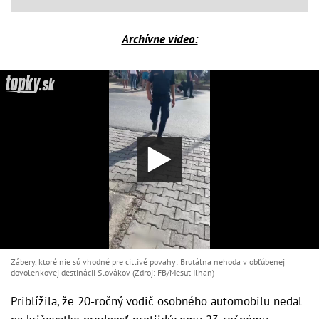
Archívne video:
Zábery, ktoré nie sú vhodné pre citlivé povahy: Brutálna nehoda v obľúbenej
dovolenkovej destinácii Slovákov (Zdroj: FB/Mesut Ilhan)
Priblížila, že 20-ročný vodič osobného automobilu nedal