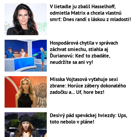
V lietadle ju zbalil Hasselhoff,
odmietla Matrix a chcela vlastnú
smrť: Dnes randí s láskou z mladosti!
Hospodárová chytila v správach
záchvat smiechu, stiahla aj
Ďurianovú: Keď to zbadáte,
neudržíte sa ani vy!
Misska Vojtasová vyťahuje sexi
zbrane: Horúce zábery dokonalého
zadočku a... Uf, hore bez!
Desivý pád speváckej hviezdy: Ups,
toto nebolo v pláne!