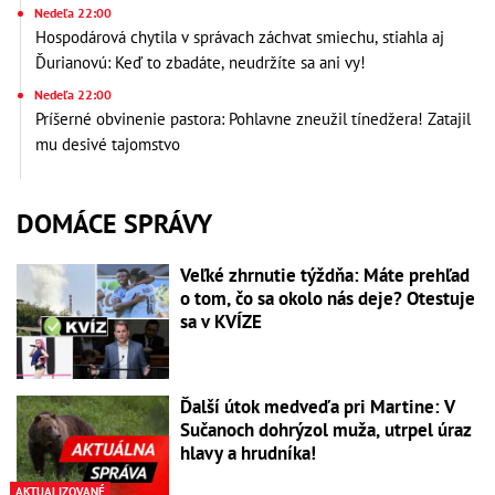
Nedeľa 22:00
Hospodárová chytila v správach záchvat smiechu, stiahla aj
Ďurianovú: Keď to zbadáte, neudržíte sa ani vy!
Nedeľa 22:00
Príšerné obvinenie pastora: Pohlavne zneužil tínedžera! Zatajil
mu desivé tajomstvo
DOMÁCE SPRÁVY
Veľké zhrnutie týždňa: Máte prehľad
o tom, čo sa okolo nás deje? Otestuje
sa v KVÍZE
Ďalší útok medveďa pri Martine: V
Sučanoch dohrýzol muža, utrpel úraz
hlavy a hrudníka!
AKTUALIZOVANÉ