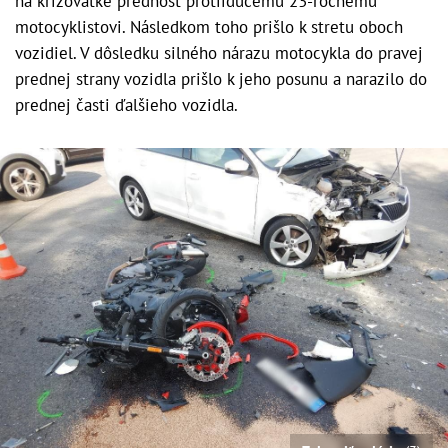
na križovatke prednosť protiidúcemu 23-ročnému
motocyklistovi. Následkom toho prišlo k stretu oboch
vozidiel. V dôsledku silného nárazu motocykla do pravej
prednej strany vozidla prišlo k jeho posunu a narazilo do
prednej časti ďalšieho vozidla.