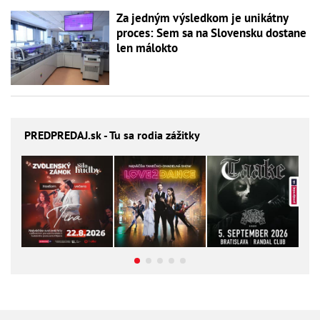
Za jedným výsledkom je unikátny
proces: Sem sa na Slovensku dostane
len málokto
PREDPREDAJ
.sk - Tu sa rodia zážitky