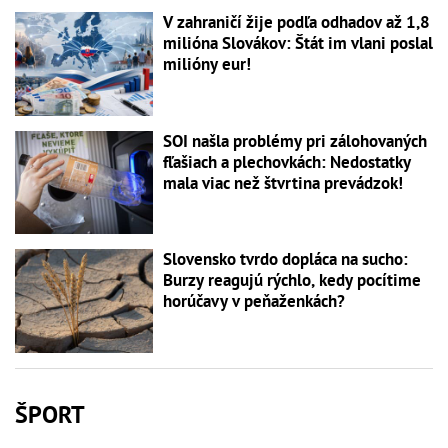
V zahraničí žije podľa odhadov až 1,8
milióna Slovákov: Štát im vlani poslal
milióny eur!
SOI našla problémy pri zálohovaných
fľašiach a plechovkách: Nedostatky
mala viac než štvrtina prevádzok!
Slovensko tvrdo dopláca na sucho:
Burzy reagujú rýchlo, kedy pocítime
horúčavy v peňaženkách?
ŠPORT