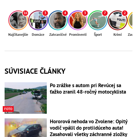
16
3
4
3
7
2
Najčítanejšie
Domáce
Zahraničné
Prominenti
Šport
Krimi
Zaují
SÚVISIACE ČLÁNKY
Po zrážke s autom pri Revúcej sa
ťažko zranil 48-ročný motocyklista
FOTO
Hororová nehoda vo Zvolene: Opitý
vodič vpálil do protiidúceho auta!
Zasahovali všetky záchranné zložky