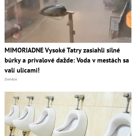
MIMORIADNE Vysoké Tatry zasiahli silné
búrky a prívalové dažde: Voda v mestách sa
valí ulicami!
Domáce