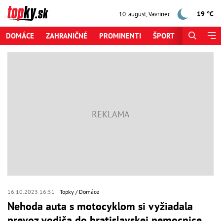
19 °C
10. august
,
Vavrinec
DOMÁCE
ZAHRANIČNÉ
PROMINENTI
ŠPORT
ZAUJÍMAV
16.10.2023 16:51
Topky
Domáce
Nehoda auta s motocyklom si vyžiadala
prevoz vodiča do bratislavskej nemocnice