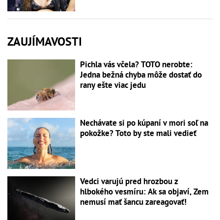
ZAUJÍMAVOSTI
Pichla vás včela? TOTO nerobte:
Jedna bežná chyba môže dostať do
rany ešte viac jedu
Nechávate si po kúpaní v mori soľ na
pokožke? Toto by ste mali vedieť
Vedci varujú pred hrozbou z
hlbokého vesmíru: Ak sa objaví, Zem
nemusí mať šancu zareagovať!