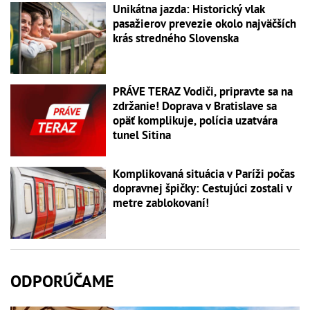
Unikátna jazda: Historický vlak
pasažierov prevezie okolo najväčších
krás stredného Slovenska
PRÁVE TERAZ Vodiči, pripravte sa na
zdržanie! Doprava v Bratislave sa
opäť komplikuje, polícia uzatvára
tunel Sitina
Komplikovaná situácia v Paríži počas
dopravnej špičky: Cestujúci zostali v
metre zablokovaní!
ODPORÚČAME