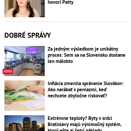
hovorí Patty
DOBRÉ SPRÁVY
Za jedným výsledkom je unikátny
proces: Sem sa na Slovensku dostane
len málokto
FOTO
Inflácia zmenila správanie Slovákov:
Ako narábať s peniazmi, keď
nechcete zbytočne riskovať?
Extrémne teploty? Byty v srdci
Bratislavy majú výnimočný systém,
ktorý ešte aj šetrí náklady