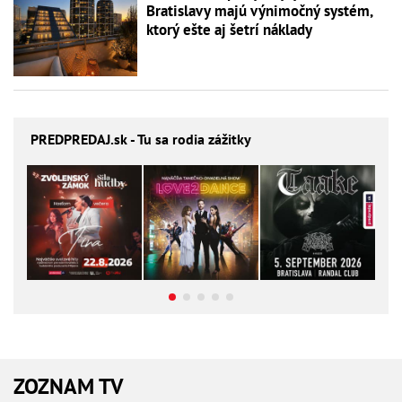
Bratislavy majú výnimočný systém,
ktorý ešte aj šetrí náklady
PREDPREDAJ
.sk - Tu sa rodia zážitky
ZOZNAM TV