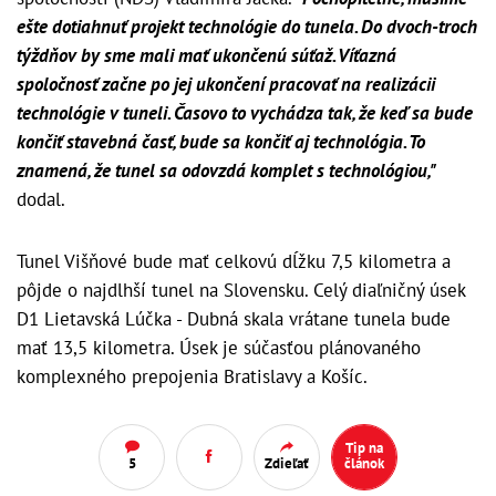
ešte dotiahnuť projekt technológie do tunela. Do dvoch-troch
týždňov by sme mali mať ukončenú súťaž. Víťazná
spoločnosť začne po jej ukončení pracovať na realizácii
technológie v tuneli. Časovo to vychádza tak, že keď sa bude
končiť stavebná časť, bude sa končiť aj technológia. To
znamená, že tunel sa odovzdá komplet s technológiou,"
dodal.
Tunel Višňové bude mať celkovú dĺžku 7,5 kilometra a
pôjde o najdlhší tunel na Slovensku. Celý diaľničný úsek
D1 Lietavská Lúčka - Dubná skala vrátane tunela bude
mať 13,5 kilometra. Úsek je súčasťou plánovaného
komplexného prepojenia Bratislavy a Košíc.
Tip na
5
Zdieľať
článok