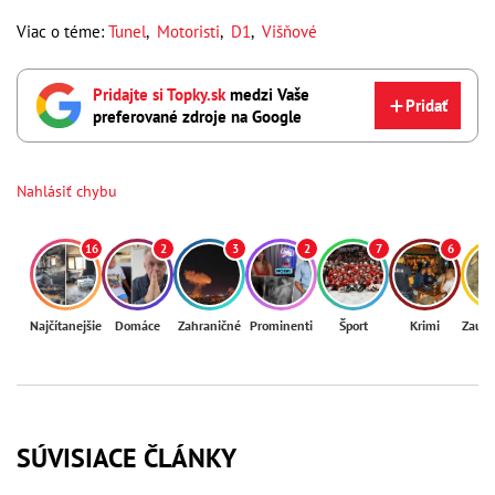
Viac o téme:
Tunel
,
Motoristi
,
D1
,
Višňové
Pridajte si Topky.sk
medzi Vaše
Pridať
preferované zdroje na Google
Nahlásiť chybu
16
2
3
2
7
6
Najčítanejšie
Domáce
Zahraničné
Prominenti
Šport
Krimi
Zaují
SÚVISIACE ČLÁNKY