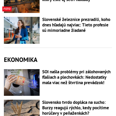
FOTO
Slovenské železnice prezradili, koho
dnes hľadajú najviac: Tieto profesie
sú mimoriadne žiadané
EKONOMIKA
SOI našla problémy pri zálohovaných
fľašiach a plechovkách: Nedostatky
mala viac než štvrtina prevádzok!
Slovensko tvrdo dopláca na sucho:
Burzy reagujú rýchlo, kedy pocítime
horúčavy v peňaženkách?