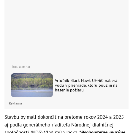
Vrtuľník Black Hawk UH-60 naberá
vodu v priehrade, ktorú použije na
hasenie požiaru
Reklama
Stavbu by mali dokončiť na prelome rokov 2024 a 2025
aj podľa generálneho riaditeľa Národnej diaľničnej
spoločnosti (NDS) Vladimíra Jacka.
"Pochopiteľne, musíme