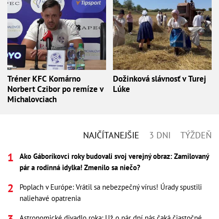
Tréner KFC Komárno
Dožinková slávnosť v Turej
Norbert Czibor po remíze v
Lúke
Michalovciach
NAJČÍTANEJŠIE
3 DNI
TÝŽDEŇ
Ako Gáboríkovci roky budovali svoj verejný obraz: Zamilovaný
pár a rodinná idylka! Zmenilo sa niečo?
Poplach v Európe: Vrátil sa nebezpečný vírus! Úrady spustili
naliehavé opatrenia
Astronomické divadlo roka: Už o pár dní nás čaká čiastočné