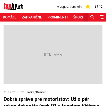
17 °C
9. august
,
Ľubomíra
DOMÁCE
ZAHRANIČNÉ
PROMINENTI
ŠPORT
ZAUJÍMAV
21.6.2023 13:29
Topky
Domáce
Dobrá správe pre motoristov: Už o pár
rokov dokončia úsek D1 s tunelom Višňové