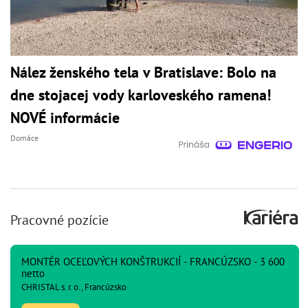
Nález ženského tela v Bratislave: Bolo na
dne stojacej vody karloveského ramena!
NOVÉ informácie
Domáce
Pracovné pozície
MONTÉR OCEĽOVÝCH KONŠTRUKCIÍ - FRANCÚZSKO - 3 600
netto
CHRISTAL s. r. o., Francúzsko