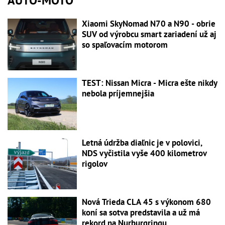
AUTO-MOTO
Xiaomi SkyNomad N70 a N90 - obrie
SUV od výrobcu smart zariadení už aj
so spaľovacím motorom
TEST: Nissan Micra - Micra ešte nikdy
nebola príjemnejšia
Letná údržba diaľnic je v polovici,
NDS vyčistila vyše 400 kilometrov
rigolov
Nová Trieda CLA 45 s výkonom 680
koní sa sotva predstavila a už má
rekord na Nurburgringu