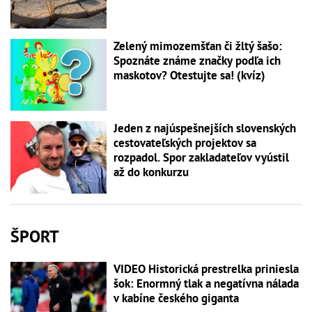
Zelený mimozemšťan či žltý šašo:
Spoznáte známe značky podľa ich
maskotov? Otestujte sa! (kvíz)
Jeden z najúspešnejších slovenských
cestovateľských projektov sa
rozpadol. Spor zakladateľov vyústil
až do konkurzu
ŠPORT
VIDEO Historická prestrelka priniesla
šok: Enormný tlak a negatívna nálada
v kabíne českého giganta