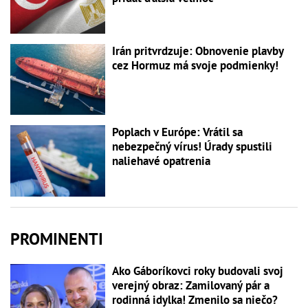
Irán pritvrdzuje: Obnovenie plavby
cez Hormuz má svoje podmienky!
Poplach v Európe: Vrátil sa
nebezpečný vírus! Úrady spustili
naliehavé opatrenia
PROMINENTI
Ako Gáboríkovci roky budovali svoj
verejný obraz: Zamilovaný pár a
rodinná idylka! Zmenilo sa niečo?