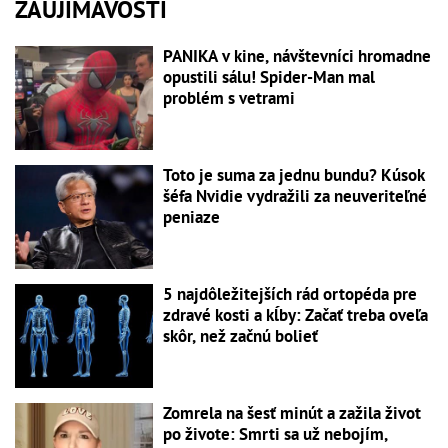
ZAUJÍMAVOSTI
PANIKA v kine, návštevníci hromadne
opustili sálu! Spider-Man mal
problém s vetrami
Toto je suma za jednu bundu? Kúsok
šéfa Nvidie vydražili za neuveriteľné
peniaze
5 najdôležitejších rád ortopéda pre
zdravé kosti a kĺby: Začať treba oveľa
skôr, než začnú bolieť
Zomrela na šesť minút a zažila život
po živote: Smrti sa už nebojím,