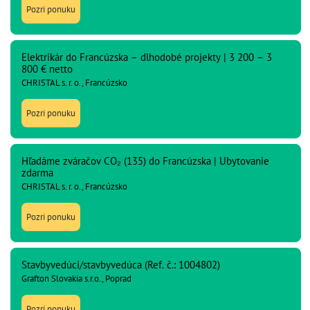
Pozri ponuku
Elektrikár do Francúzska – dlhodobé projekty | 3 200 – 3
800 € netto
CHRISTAL s. r. o., Francúzsko
Pozri ponuku
Hľadáme zváračov CO₂ (135) do Francúzska | Ubytovanie
zdarma
CHRISTAL s. r. o., Francúzsko
Pozri ponuku
Stavbyvedúci/stavbyvedúca (Ref. č.: 1004802)
Grafton Slovakia s.r.o., Poprad
Pozri ponuku