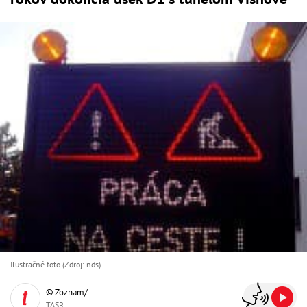
Ilustračné foto (Zdroj: nds)
© Zoznam/
TASR