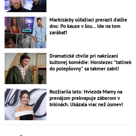
Markizácky súťažiaci prerazil ďalšie
dno: Po kauze v šou... Ide na tom
zarábať!
Dramatické chvíle pri nakrúcaní
kultovej komédie: Horolezec "tatínek
do polepšovny" sa takmer zabil!
Rozžiarila leto: Hviezda Mamy na
prenájom prekvapuje záberom v
bikinách. Ukázala viac než úsmev!