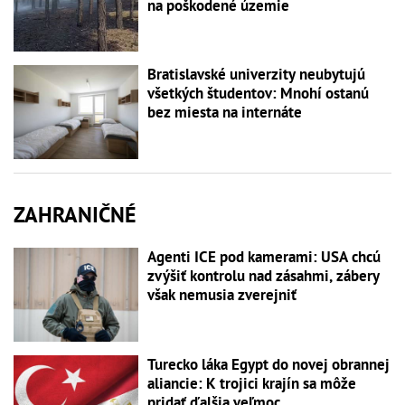
na poškodené územie
Bratislavské univerzity neubytujú
všetkých študentov: Mnohí ostanú
bez miesta na internáte
ZAHRANIČNÉ
Agenti ICE pod kamerami: USA chcú
zvýšiť kontrolu nad zásahmi, zábery
však nemusia zverejniť
Turecko láka Egypt do novej obrannej
aliancie: K trojici krajín sa môže
pridať ďalšia veľmoc