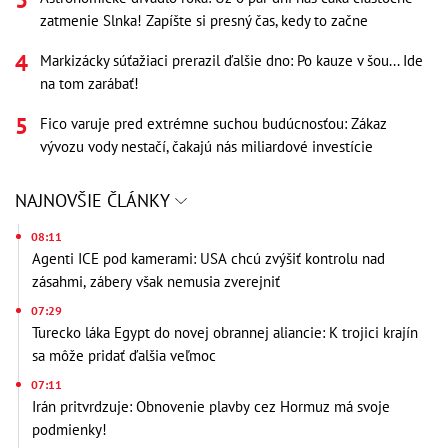
zatmenie Slnka! Zapíšte si presný čas, kedy to začne
Markizácky súťažiaci prerazil ďalšie dno: Po kauze v šou... Ide
na tom zarábať!
Fico varuje pred extrémne suchou budúcnosťou: Zákaz
vývozu vody nestačí, čakajú nás miliardové investície
NAJNOVŠIE ČLÁNKY
08:11
Agenti ICE pod kamerami: USA chcú zvýšiť kontrolu nad
zásahmi, zábery však nemusia zverejniť
07:29
Turecko láka Egypt do novej obrannej aliancie: K trojici krajín
sa môže pridať ďalšia veľmoc
07:11
Irán pritvrdzuje: Obnovenie plavby cez Hormuz má svoje
podmienky!