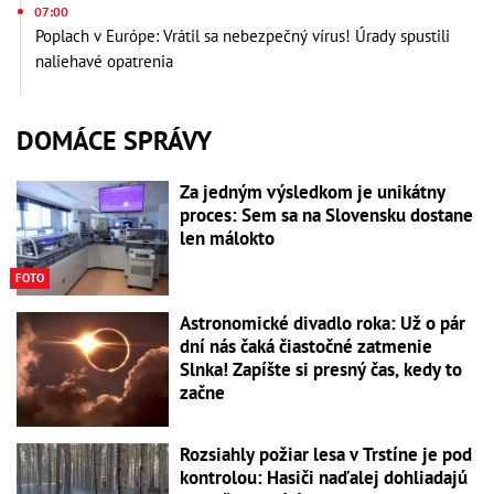
07:00
Poplach v Európe: Vrátil sa nebezpečný vírus! Úrady spustili
naliehavé opatrenia
DOMÁCE SPRÁVY
Za jedným výsledkom je unikátny
proces: Sem sa na Slovensku dostane
len málokto
FOTO
Astronomické divadlo roka: Už o pár
dní nás čaká čiastočné zatmenie
Slnka! Zapíšte si presný čas, kedy to
začne
Rozsiahly požiar lesa v Trstíne je pod
kontrolou: Hasiči naďalej dohliadajú