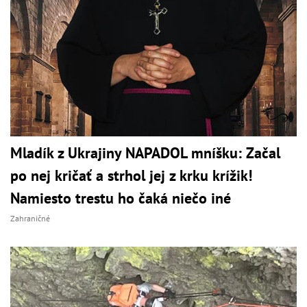
Mladík z Ukrajiny NAPADOL mníšku: Začal
po nej kričať a strhol jej z krku krížik!
Namiesto trestu ho čaká niečo iné
Zahraničné