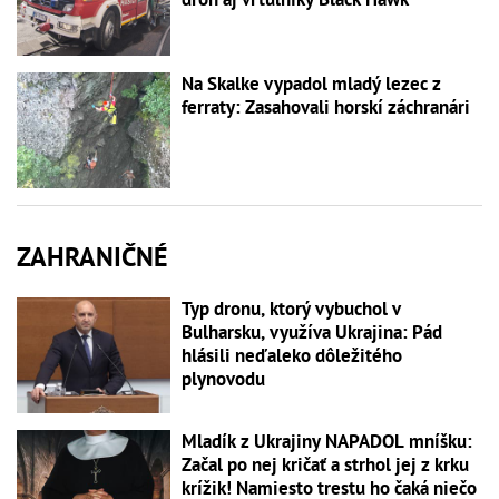
Na Skalke vypadol mladý lezec z
ferraty: Zasahovali horskí záchranári
ZAHRANIČNÉ
Typ dronu, ktorý vybuchol v
Bulharsku, využíva Ukrajina: Pád
hlásili neďaleko dôležitého
plynovodu
Mladík z Ukrajiny NAPADOL mníšku:
Začal po nej kričať a strhol jej z krku
krížik! Namiesto trestu ho čaká niečo