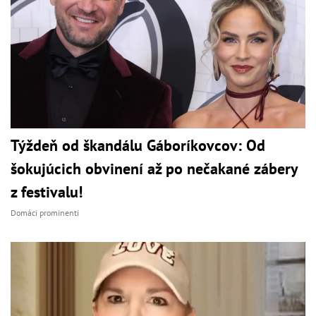
Týždeň od škandálu Gáboríkovcov: Od
šokujúcich obvinení až po nečakané zábery
z festivalu!
Domáci prominenti