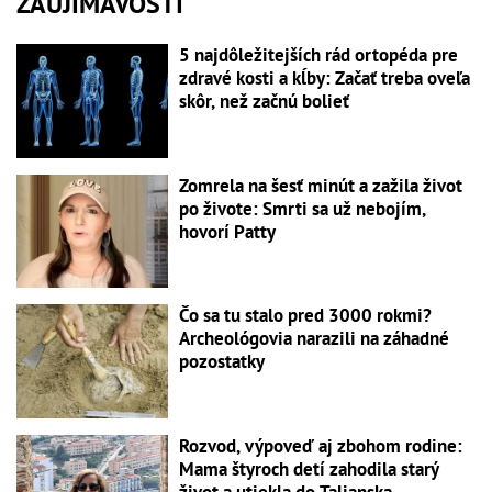
ZAUJÍMAVOSTI
5 najdôležitejších rád ortopéda pre
zdravé kosti a kĺby: Začať treba oveľa
skôr, než začnú bolieť
Zomrela na šesť minút a zažila život
po živote: Smrti sa už nebojím,
hovorí Patty
Čo sa tu stalo pred 3000 rokmi?
Archeológovia narazili na záhadné
pozostatky
Rozvod, výpoveď aj zbohom rodine:
Mama štyroch detí zahodila starý