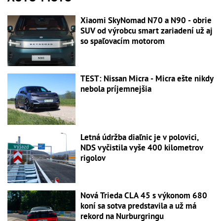
Xiaomi SkyNomad N70 a N90 - obrie
SUV od výrobcu smart zariadení už aj
so spaľovacím motorom
TEST: Nissan Micra - Micra ešte nikdy
nebola príjemnejšia
Letná údržba diaľnic je v polovici,
NDS vyčistila vyše 400 kilometrov
rigolov
Nová Trieda CLA 45 s výkonom 680
koní sa sotva predstavila a už má
rekord na Nurburgringu