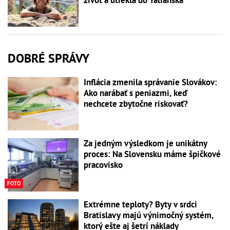
život a utiekla do Talianska
DOBRÉ SPRÁVY
Inflácia zmenila správanie Slovákov:
Ako narábať s peniazmi, keď
nechcete zbytočne riskovať?
Za jedným výsledkom je unikátny
proces: Na Slovensku máme špičkové
pracovisko
FOTO
Extrémne teploty? Byty v srdci
Bratislavy majú výnimočný systém,
ktorý ešte aj šetrí náklady