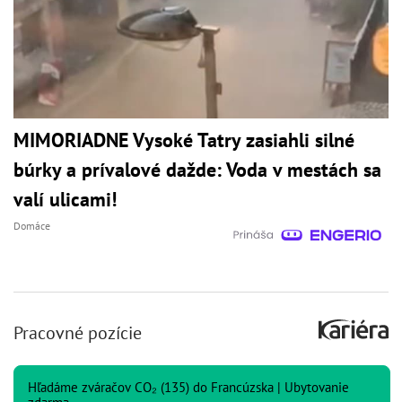
MIMORIADNE Vysoké Tatry zasiahli silné
búrky a prívalové dažde: Voda v mestách sa
valí ulicami!
Domáce
Pracovné pozície
Hľadáme zváračov CO₂ (135) do Francúzska | Ubytovanie