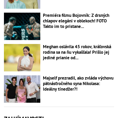
Premiéra filmu Bojovník: Z drsných
chlapov elegáni v oblekoch! FOTO
Takto im to pristane...
Meghan oslávila 45 rokov, kráľovská
rodina sa na ňu vykašľala! Prišlo jej
jediné prianie od...
Majself prezradil, ako zvláda výchovu
pätnásťročného syna Nikolasa:
Ideálny tínedžer?!