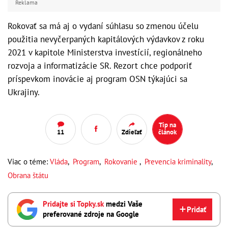
Reklama
Rokovať sa má aj o vydaní súhlasu so zmenou účelu
použitia nevyčerpaných kapitálových výdavkov z roku
2021 v kapitole Ministerstva investícií, regionálneho
rozvoja a informatizácie SR. Rezort chce podporiť
príspevkom inovácie aj program OSN týkajúci sa
Ukrajiny.
Tip na
11
Zdieľať
článok
Viac o téme:
Vláda
,
Program
,
Rokovanie
,
Prevencia kriminality
,
Obrana štátu
Pridajte si Topky.sk
medzi Vaše
Pridať
preferované zdroje na Google