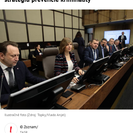
Ilustračné foto (Zdroj: Topky/Vlado Anjel)
© Zoznam/
TASR