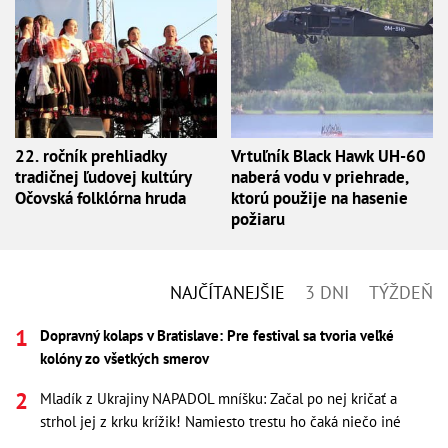
22. ročník prehliadky
Vrtuľník Black Hawk UH-60
tradičnej ľudovej kultúry
naberá vodu v priehrade,
Očovská folklórna hruda
ktorú použije na hasenie
požiaru
NAJČÍTANEJŠIE
3 DNI
TÝŽDEŇ
Dopravný kolaps v Bratislave: Pre festival sa tvoria veľké
kolóny zo všetkých smerov
Mladík z Ukrajiny NAPADOL mníšku: Začal po nej kričať a
strhol jej z krku krížik! Namiesto trestu ho čaká niečo iné