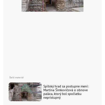
Spišský hrad sa postupne mení:
Martina Šimkovičová o obnove
paláca, ktorý bol spočiatku
neprístupný