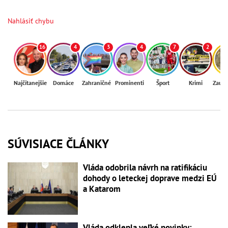
Nahlásiť chybu
16
4
3
4
7
2
Najčítanejšie
Domáce
Zahraničné
Prominenti
Šport
Krimi
Zaují
SÚVISIACE ČLÁNKY
Vláda odobrila návrh na ratifikáciu
dohody o leteckej doprave medzi EÚ
a Katarom
Vláda odklepla veľké novinky: