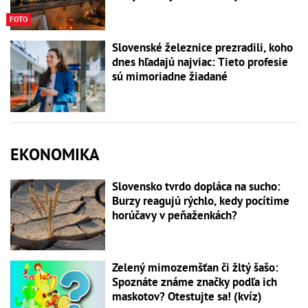
FOTO
Slovenské železnice prezradili, koho
dnes hľadajú najviac: Tieto profesie
sú mimoriadne žiadané
EKONOMIKA
Slovensko tvrdo dopláca na sucho:
Burzy reagujú rýchlo, kedy pocítime
horúčavy v peňaženkách?
Zelený mimozemšťan či žltý šašo:
Spoznáte známe značky podľa ich
maskotov? Otestujte sa! (kvíz)