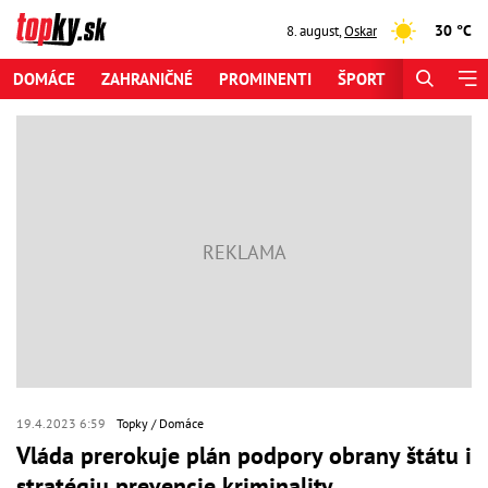
30 °C
8. august
,
Oskar
DOMÁCE
ZAHRANIČNÉ
PROMINENTI
ŠPORT
ZAUJÍMAV
19.4.2023 6:59
Topky
Domáce
Vláda prerokuje plán podpory obrany štátu i
stratégiu prevencie kriminality