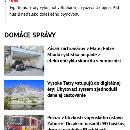
18:08
Typ dronu, ktorý vybuchol v Bulharsku, využíva Ukrajina: Pád
hlásili neďaleko dôležitého plynovodu
DOMÁCE SPRÁVY
Zásah záchranárov v Malej Fatre:
Mladá cyklistka po páde z
elektrobicykla skončila v nemocnici
Vysoké Tatry vstupujú do digitálnej
éry: Ubytovací systém zjednoduší
dane aj cestovanie
Požiar v blízkosti vojenského ústavu
Záhorie: Do akcie nasadili 90 hasičov,
dron aj vrtuľníky Black Hawk