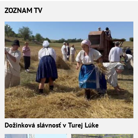
ZOZNAM TV
Dožinková slávnosť v Turej Lúke