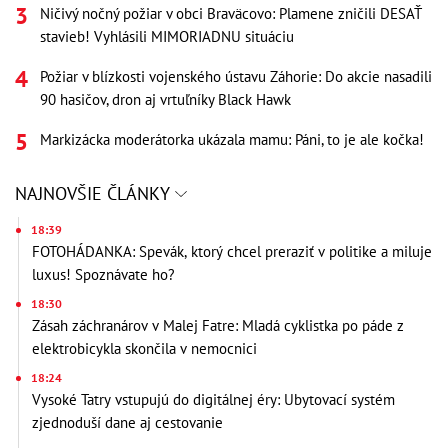
Ničivý nočný požiar v obci Braväcovo: Plamene zničili DESAŤ
stavieb! Vyhlásili MIMORIADNU situáciu
Požiar v blízkosti vojenského ústavu Záhorie: Do akcie nasadili
90 hasičov, dron aj vrtuľníky Black Hawk
Markizácka moderátorka ukázala mamu: Páni, to je ale kočka!
NAJNOVŠIE ČLÁNKY
18:39
FOTOHÁDANKA: Spevák, ktorý chcel preraziť v politike a miluje
luxus! Spoznávate ho?
18:30
Zásah záchranárov v Malej Fatre: Mladá cyklistka po páde z
elektrobicykla skončila v nemocnici
18:24
Vysoké Tatry vstupujú do digitálnej éry: Ubytovací systém
zjednoduší dane aj cestovanie