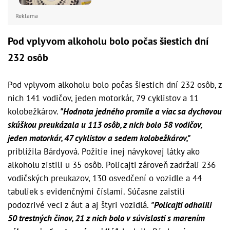
Reklama
Pod vplyvom alkoholu bolo počas šiestich dní
232 osôb
Pod vplyvom alkoholu bolo počas šiestich dní 232 osôb, z
nich 141 vodičov, jeden motorkár, 79 cyklistov a 11
kolobežkárov.
"Hodnota jedného promile a viac sa dychovou
skúškou preukázala u 113 osôb, z nich bolo 58 vodičov,
jeden motorkár, 47 cyklistov a sedem kolobežkárov,"
priblížila Bárdyová. Požitie inej návykovej látky ako
alkoholu zistili u 35 osôb. Policajti zároveň zadržali 236
vodičských preukazov, 130 osvedčení o vozidle a 44
tabuliek s evidenčnými číslami. Súčasne zaistili
podozrivé veci z áut a aj štyri vozidlá.
"Policajti odhalili
50 trestných činov, 21 z nich bolo v súvislosti s marením