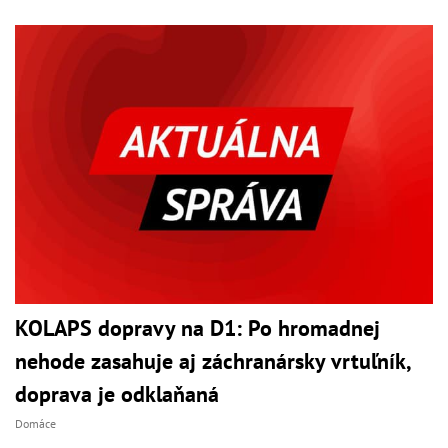
KOLAPS dopravy na D1: Po hromadnej
nehode zasahuje aj záchranársky vrtuľník,
doprava je odklaňaná
Domáce