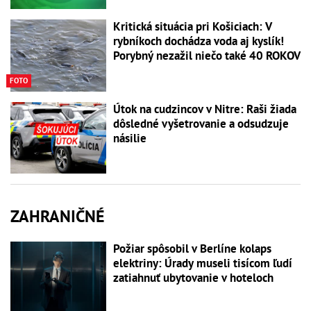
Kritická situácia pri Košiciach: V
rybníkoch dochádza voda aj kyslík!
Porybný nezažil niečo také 40 ROKOV
FOTO
Útok na cudzincov v Nitre: Raši žiada
dôsledné vyšetrovanie a odsudzuje
násilie
ZAHRANIČNÉ
Požiar spôsobil v Berlíne kolaps
elektriny: Úrady museli tisícom ľudí
zatiahnuť ubytovanie v hoteloch