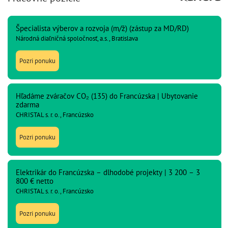
Špecialista výberov a rozvoja (m/ž) (zástup za MD/RD)
Národná diaľničná spoločnosť, a.s., Bratislava
Pozri ponuku
Hľadáme zváračov CO₂ (135) do Francúzska | Ubytovanie
zdarma
CHRISTAL s. r. o., Francúzsko
Pozri ponuku
Elektrikár do Francúzska – dlhodobé projekty | 3 200 – 3
800 € netto
CHRISTAL s. r. o., Francúzsko
Pozri ponuku