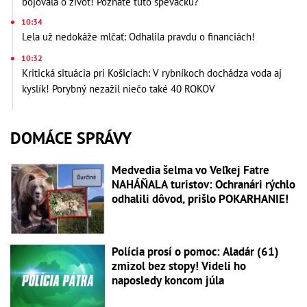
bojovala o život! Poznáte túto speváčku?
10:34
Lela už nedokáže mlčať: Odhalila pravdu o financiách!
10:32
Kritická situácia pri Košiciach: V rybníkoch dochádza voda aj
kyslík! Porybný nezažil niečo také 40 ROKOV
DOMÁCE SPRÁVY
Medvedia šelma vo Veľkej Fatre
NAHÁŇALA turistov: Ochranári rýchlo
odhalili dôvod, prišlo POKARHANIE!
Polícia prosí o pomoc: Aladár (61)
zmizol bez stopy! Videli ho
naposledy koncom júla