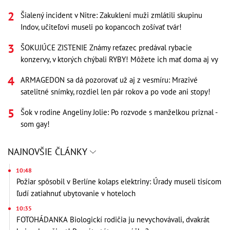
Šialený incident v Nitre: Zakuklení muži zmlátili skupinu
Indov, učiteľovi museli po kopancoch zošívať tvár!
ŠOKUJÚCE ZISTENIE Známy reťazec predával rybacie
konzervy, v ktorých chýbali RYBY! Môžete ich mať doma aj vy
ARMAGEDON sa dá pozorovať už aj z vesmíru: Mrazivé
satelitné snímky, rozdiel len pár rokov a po vode ani stopy!
Šok v rodine Angeliny Jolie: Po rozvode s manželkou priznal -
som gay!
NAJNOVŠIE ČLÁNKY
10:48
Požiar spôsobil v Berlíne kolaps elektriny: Úrady museli tisícom
ľudí zatiahnuť ubytovanie v hoteloch
10:35
FOTOHÁDANKA Biologickí rodičia ju nevychovávali, dvakrát