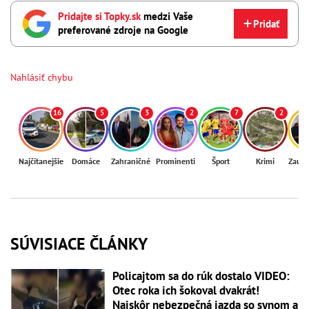
Pridajte si Topky.sk
medzi Vaše
Pridať
preferované zdroje na Google
Nahlásiť chybu
16
5
3
2
7
2
Najčítanejšie
Domáce
Zahraničné
Prominenti
Šport
Krimi
Zaují
SÚVISIACE ČLÁNKY
Policajtom sa do rúk dostalo VIDEO:
Otec roka ich šokoval dvakrát!
Najskôr nebezpečná jazda so synom a