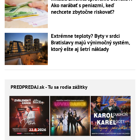
Ako narábať s peniazmi, keď
nechcete zbytočne riskovať?
Extrémne teploty? Byty v srdci
Bratislavy majú výnimočný systém,
ktorý ešte aj šetrí náklady
PREDPREDAJ
.sk - Tu sa rodia zážitky