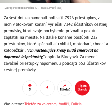
(Zdroj: Facebook/Polícia SR - Bratislavský kraj)
Za šesť dní zaznamenali policajti 7926 priestupkov, z
nich v blokovom konaní vyriešili 7342 účastníkov cestnej
premávky, ktorí svoje pochybenie priznali a pokutu
zaplatili na mieste. Na ďalšie konanie postúpili 232
priestupkov, ktoré spáchali aj cyklisti, motorkári, chodci a
kolobežkári.
"Ich nasledujúce kroky budú smerovať na
dopravné inšpektoráty,"
doplnila Bárdyová. Za menej
závažné priestupky napomenuli policajti 352 účastníkov
cestnej premávky.
Tip na
3
Zdieľať
článok
Viac o téme:
Telefón za volantom
,
Vodiči
,
Polícia