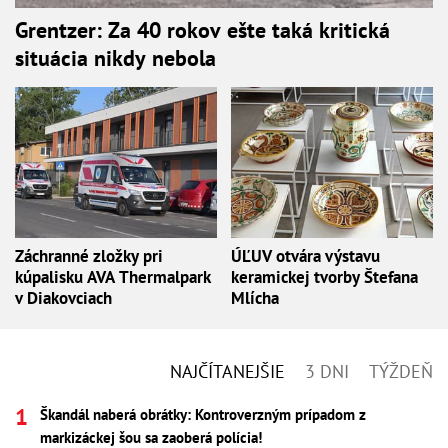
Grentzer: Za 40 rokov ešte taká kritická
situácia nikdy nebola
Záchranné zložky pri
ÚĽUV otvára výstavu
kúpalisku AVA Thermalpark
keramickej tvorby Štefana
v Diakovciach
Mlícha
NAJČÍTANEJŠIE
3 DNI
TÝŽDEŇ
Škandál naberá obrátky: Kontroverzným prípadom z
markizáckej šou sa zaoberá polícia!