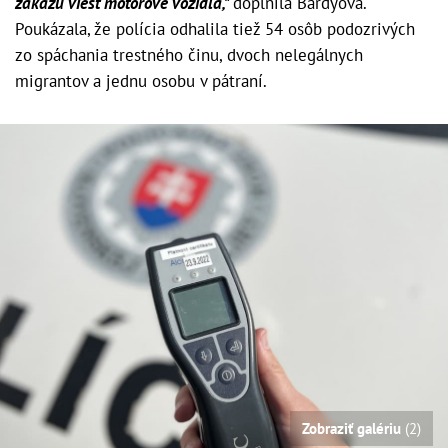
zákazu viesť motorové vozidlá,"
doplnila Bárdyová.
Poukázala, že polícia odhalila tiež 54 osôb podozrivých
zo spáchania trestného činu, dvoch nelegálnych
migrantov a jednu osobu v pátraní.
Zobraziť galériu
(2)