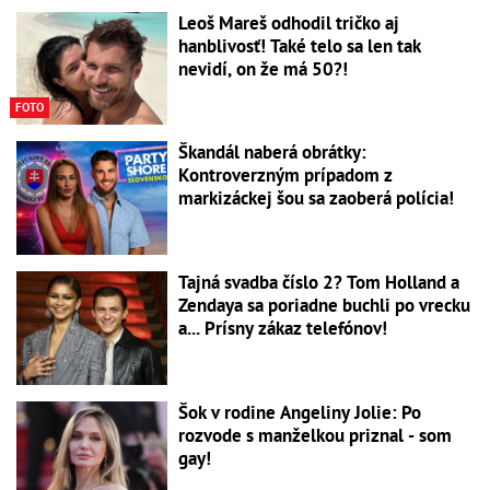
Leoš Mareš odhodil tričko aj
hanblivosť! Také telo sa len tak
nevidí, on že má 50?!
FOTO
Škandál naberá obrátky:
Kontroverzným prípadom z
markizáckej šou sa zaoberá polícia!
Tajná svadba číslo 2? Tom Holland a
Zendaya sa poriadne buchli po vrecku
a... Prísny zákaz telefónov!
Šok v rodine Angeliny Jolie: Po
rozvode s manželkou priznal - som
gay!