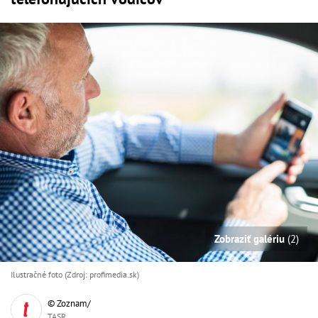
Zobraziť galériu
(2)
Ilustračné foto (Zdroj: profimedia.sk)
© Zoznam/
TASR