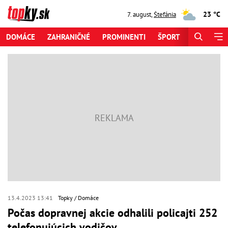
23 °C
7. august
,
Štefánia
DOMÁCE
ZAHRANIČNÉ
PROMINENTI
ŠPORT
ZAUJÍMAV
13.4.2023 13:41
Topky
Domáce
Počas dopravnej akcie odhalili policajti 252
telefonujúcich vodičov