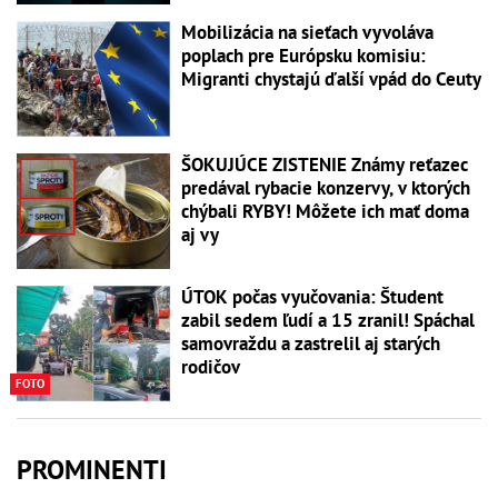
Mobilizácia na sieťach vyvoláva
poplach pre Európsku komisiu:
Migranti chystajú ďalší vpád do Ceuty
ŠOKUJÚCE ZISTENIE Známy reťazec
predával rybacie konzervy, v ktorých
chýbali RYBY! Môžete ich mať doma
aj vy
ÚTOK počas vyučovania: Študent
zabil sedem ľudí a 15 zranil! Spáchal
samovraždu a zastrelil aj starých
rodičov
FOTO
PROMINENTI