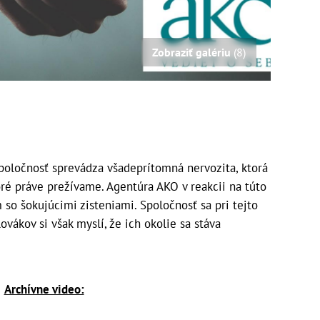
Zobraziť galériu
(8)
poločnosť sprevádza všadeprítomná nervozita, ktorá
ré práve prežívame. Agentúra AKO v reakcii na túto
 so šokujúcimi zisteniami. Spoločnosť sa pri tejto
ovákov si však myslí, že ich okolie sa stáva
Archívne video: