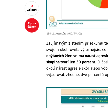
Zdieľať
Tip na
článok
(Zdroj: Agentúra AKO, TV JOJ)
Zaujímavým zistením prieskumu tiež
svojom okolí oveľa výraznejšie, čo 
opýtaných žien vníma nárast agresi
skupina tvorí len 50 percent.
O čosi
okolí nárast agresie skôr alebo vô
vyjadrovať, zhodne, dve percentá o