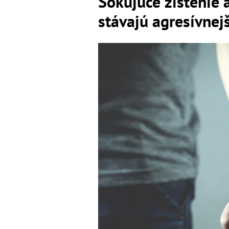
Šokujúce zistenie 
stávajú agresívnej