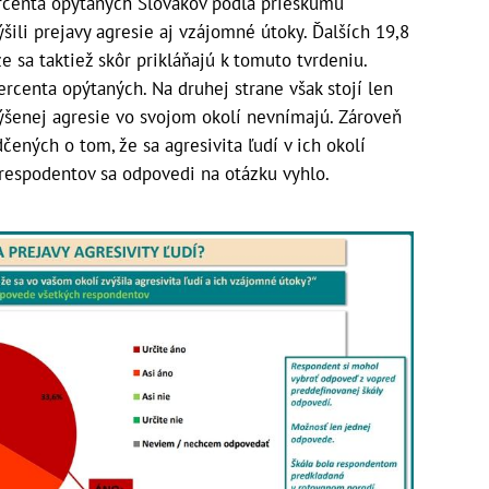
rcenta opýtaných Slovákov podľa prieskumu
ýšili prejavy agresie aj vzájomné útoky. Ďalších 19,8
e sa taktiež skôr prikláňajú k tomuto tvrdeniu.
ercenta opýtaných. Na druhej strane však stojí len
zvýšenej agresie vo svojom okolí nevnímajú. Zároveň
ených o tom, že sa agresivita ľudí v ich okolí
 respodentov sa odpovedi na otázku vyhlo.