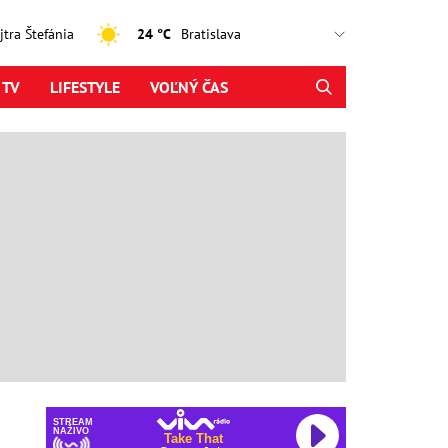
ajtra Štefánia
24 °C
 TV
LIFESTYLE
VOĽNÝ ČAS
STREAM
NAŽIVO
Take That