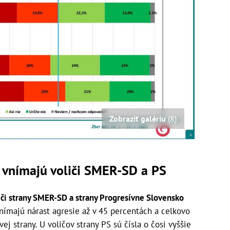
Zobraziť galériu
(8)
e vnímajú voliči SMER-SD a PS
iči strany SMER-SD a strany Progresívne Slovensko
vnímajú nárast agresie až v 45 percentách a celkovo
ej strany. U voličov strany PS sú čísla o čosi vyššie