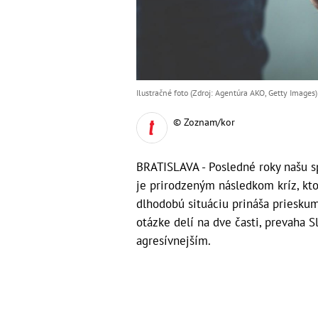
Ilustračné foto (Zdroj: Agentúra AKO, Getty Images)
© Zoznam/kor
BRATISLAVA - Posledné roky našu s
je prirodzeným následkom kríz, kto
dlhodobú situáciu prináša prieskum
otázke delí na dve časti, prevaha Sl
agresívnejším.