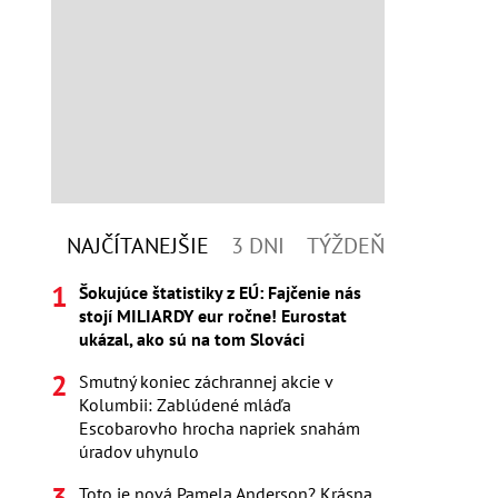
NAJČÍTANEJŠIE
3 DNI
TÝŽDEŇ
Šokujúce štatistiky z EÚ: Fajčenie nás
stojí MILIARDY eur ročne! Eurostat
ukázal, ako sú na tom Slováci
Smutný koniec záchrannej akcie v
Kolumbii: Zablúdené mláďa
Escobarovho hrocha napriek snahám
úradov uhynulo
Toto je nová Pamela Anderson? Krásna