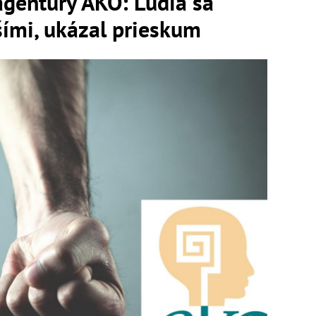
agentúry AKO: Ľudia sa
šími, ukázal prieskum