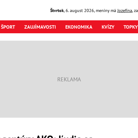
Štvrtok
,
6. august
2026
,
meniny má
Jozefína
, z
ŠPORT
ZAUJÍMAVOSTI
EKONOMIKA
KVÍZY
TOPKY