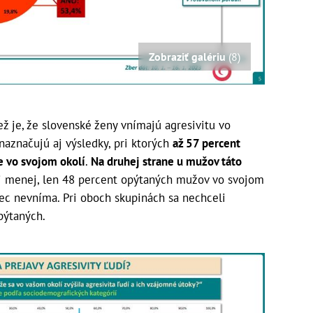
Zobraziť galériu
(8)
 je, že slovenské ženy vnímajú agresivitu vo
naznačujú aj výsledky, pri ktorých
až 57 percent
e vo svojom okolí
.
Na druhej strane u mužov táto
 menej, len 48 percent opýtaných mužov vo svojom
bec nevníma. Pri oboch skupinách sa nechceli
pýtaných.