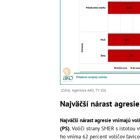
(Zdroj: Agentúra AKO, TV JOJ)
Najväčší nárast agresi
Najväčší nárast agresie vnímajú vol
(PS)
. Voliči strany SMER s istotou 
ho vníma 62 percent voličov ľavicov