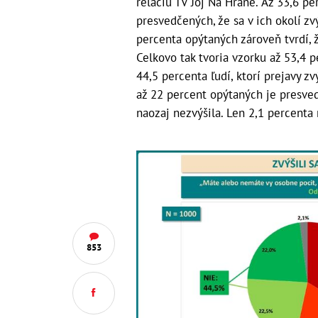
reláciu TV Joj Na Hrane.
Až 33,6 pe
presvedčených, že sa v ich okolí zv
percenta opýtaných zároveň tvrdí, ž
Celkovo tak tvoria vzorku až 53,4 p
44,5 percenta ľudí, ktorí prejavy 
až 22 percent opýtaných je presvedč
naozaj nezvýšila. Len 2,1 percenta
853