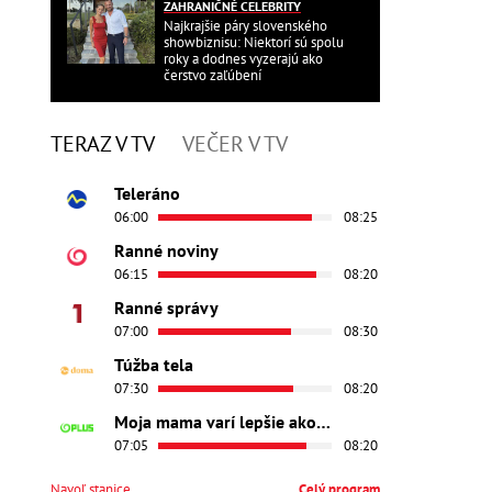
ZAHRANIČNÉ CELEBRITY
Najkrajšie páry slovenského
showbiznisu: Niektorí sú spolu
roky a dodnes vyzerajú ako
čerstvo zaľúbení
TERAZ V TV
VEČER V TV
Teleráno
06:00
08:25
Ranné noviny
06:15
08:20
Ranné správy
07:00
08:30
Túžba tela
07:30
08:20
Moja mama varí lepšie ako tvoja
07:05
08:20
Navoľ stanice
Celý program