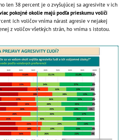
o len 38 percent je o zvyšujúcej sa agresivite v ich
viac pokojné okolie majú podľa prieskumu voliči
rcent ich voličov vníma nárast agresie v nejakej
nej z voličov všetkých strán, ho vníma s istotou.