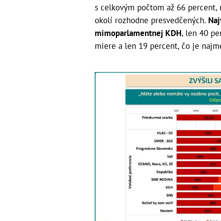
s celkovým počtom až 66 percent, n
okolí rozhodne presvedčených.
Naj
mimoparlamentnej KDH
, len 40 pe
miere a len 19 percent, čo je najme