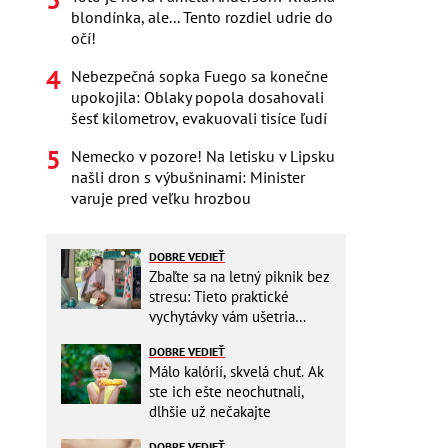
blondínka, ale... Tento rozdiel udrie do
očí!
Nebezpečná sopka Fuego sa konečne
upokojila: Oblaky popola dosahovali
šesť kilometrov, evakuovali tisíce ľudí
Nemecko v pozore! Na letisku v Lipsku
našli dron s výbušninami: Minister
varuje pred veľku hrozbou
DOBRE VEDIEŤ
Zbaľte sa na letný piknik bez
stresu: Tieto praktické
vychytávky vám ušetria
miesto v batohu!
DOBRE VEDIEŤ
Málo kalórií, skvelá chuť. Ak
ste ich ešte neochutnali,
dlhšie už nečakajte
DOBRE VEDIEŤ