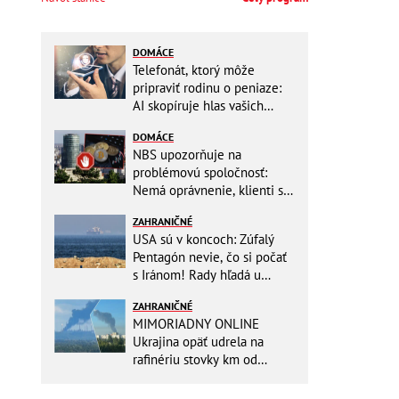
DOMÁCE
Telefonát, ktorý môže
pripraviť rodinu o peniaze:
AI skopíruje hlas vašich
blízkych, odborníci radia
DOMÁCE
jednoduchý trik
NBS upozorňuje na
problémovú spoločnosť:
Nemá oprávnenie, klienti sa
vystavujú veľkému riziku
ZAHRANIČNÉ
USA sú v koncoch: Zúfalý
Pentagón nevie, čo si počať
s Iránom! Rady hľadá u
analytikov
ZAHRANIČNÉ
MIMORIADNY ONLINE
Ukrajina opäť udrela na
rafinériu stovky km od
hraníc! Kyjev získa zabavené
plavidlo Rusov