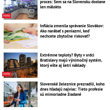
proces: Sem sa na Slovensku dostane
len málokto
FOTO
Inflácia zmenila správanie Slovákov:
Ako narábať s peniazmi, keď
nechcete zbytočne riskovať?
Extrémne teploty? Byty v srdci
Bratislavy majú výnimočný systém,
ktorý ešte aj šetrí náklady
FOTO
Slovenské železnice prezradili, koho
dnes hľadajú najviac: Tieto profesie
sú mimoriadne žiadané