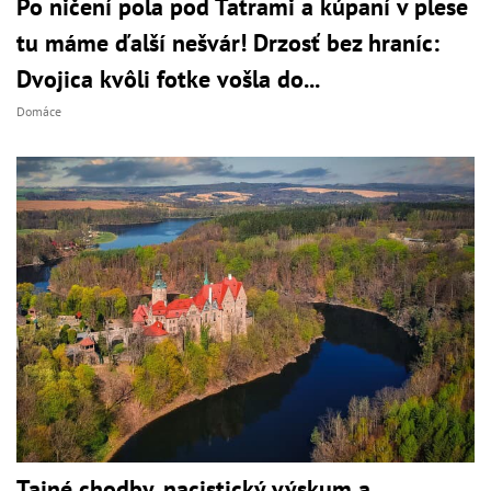
Po ničení pola pod Tatrami a kúpaní v plese
tu máme ďalší nešvár! Drzosť bez hraníc:
Dvojica kvôli fotke vošla do...
Domáce
Tajné chodby, nacistický výskum a