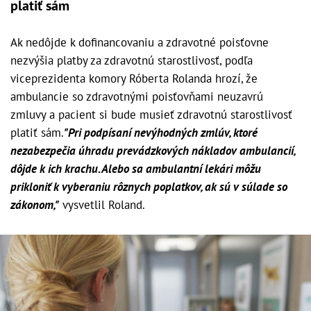
platiť sám
Ak nedôjde k dofinancovaniu a zdravotné poisťovne
nezvýšia platby za zdravotnú starostlivosť, podľa
viceprezidenta komory Róberta Rolanda hrozí, že
ambulancie so zdravotnými poisťovňami neuzavrú
zmluvy a pacient si bude musieť zdravotnú starostlivosť
platiť sám.
"Pri podpísaní nevýhodných zmlúv, ktoré
nezabezpečia úhradu prevádzkových nákladov ambulancií,
dôjde k ich krachu. Alebo sa ambulantní lekári môžu
prikloniť k vyberaniu rôznych poplatkov, ak sú v súlade so
zákonom,"
vysvetlil Roland.