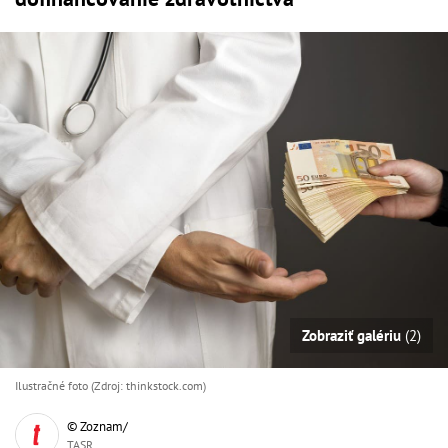
Zobraziť galériu
(2)
Ilustračné foto (Zdroj: thinkstock.com)
© Zoznam/
TASR