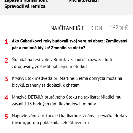
zápase s Komárnom:
Michalovciach
Spravodlivá remíza
NAJČÍTANEJŠIE
3 DNI
TÝŽDEŇ
Ako Gáboríkovci roky budovali svoj verejný obraz: Zamilovaný
pár a rodinná idylka! Zmenilo sa niečo?
Škandál na festivale v Bratislave: Taxikár rozvážal ľudí
zdrogovaný, zostrelil policajnú motorku!
Krvavý útok medveďa pri Martine: Šelma dohrýzla muža na
bicykli, zranený sa doplazil k chatám
Mrazivé DETAILY brutálneho útoku na taxikára: Mladíci mu
zasadili 13 bodných rán! Rozhodovali minúty
Napovie vám viac fotka či karikatúra? Známa speváčka drela v
továrni, potom pobláznila celé Slovensko