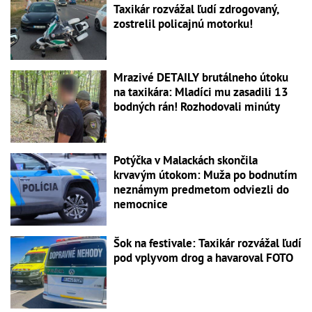
Taxikár rozvážal ľudí zdrogovaný,
zostrelil policajnú motorku!
Mrazivé DETAILY brutálneho útoku
na taxikára: Mladíci mu zasadili 13
bodných rán! Rozhodovali minúty
Potýčka v Malackách skončila
krvavým útokom: Muža po bodnutím
neznámym predmetom odviezli do
nemocnice
Šok na festivale: Taxikár rozvážal ľudí
pod vplyvom drog a havaroval FOTO