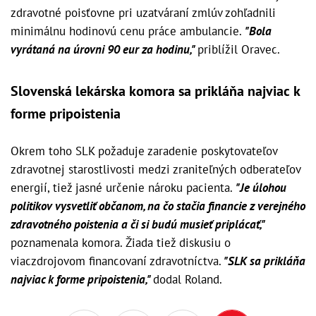
zdravotné poisťovne pri uzatváraní zmlúv zohľadnili
minimálnu hodinovú cenu práce ambulancie.
"Bola
vyrátaná na úrovni 90 eur za hodinu,"
priblížil Oravec.
Slovenská lekárska komora sa prikláňa najviac k
forme pripoistenia
Okrem toho SLK požaduje zaradenie poskytovateľov
zdravotnej starostlivosti medzi zraniteľných odberateľov
energií, tiež jasné určenie nároku pacienta.
"Je úlohou
politikov vysvetliť občanom, na čo stačia financie z verejného
zdravotného poistenia a či si budú musieť priplácať,"
poznamenala komora. Žiada tiež diskusiu o
viaczdrojovom financovaní zdravotníctva.
"SLK sa prikláňa
najviac k forme pripoistenia,"
dodal Roland.