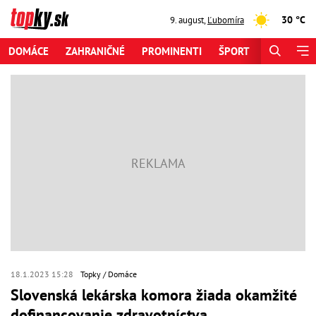
30 °C
9. august
,
Ľubomíra
DOMÁCE
ZAHRANIČNÉ
PROMINENTI
ŠPORT
ZAUJÍMAV
18.1.2023 15:28
Topky
Domáce
Slovenská lekárska komora žiada okamžité
dofinancovanie zdravotníctva