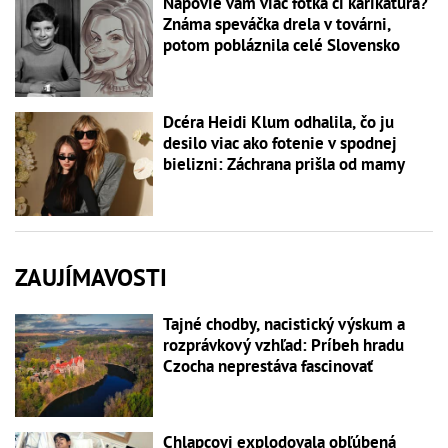
Napovie vám viac fotka či karikatúra?
Známa speváčka drela v továrni,
potom pobláznila celé Slovensko
Dcéra Heidi Klum odhalila, čo ju
desilo viac ako fotenie v spodnej
bielizni: Záchrana prišla od mamy
ZAUJÍMAVOSTI
Tajné chodby, nacistický výskum a
rozprávkový vzhľad: Príbeh hradu
Czocha neprestáva fascinovať
Chlapcovi explodovala obľúbená