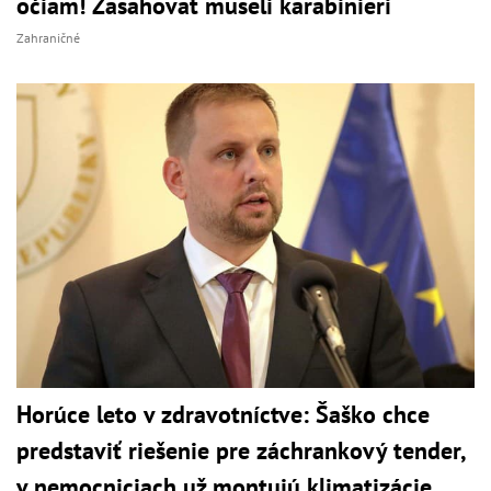
očiam! Zasahovať museli karabinieri
Zahraničné
Horúce leto v zdravotníctve: Šaško chce
predstaviť riešenie pre záchrankový tender,
v nemocniciach už montujú klimatizácie