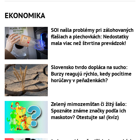
EKONOMIKA
SOI našla problémy pri zálohovaných
fľašiach a plechovkách: Nedostatky
mala viac než štvrtina prevádzok!
Slovensko tvrdo dopláca na sucho:
Burzy reagujú rýchlo, kedy pocítime
horúčavy v peňaženkách?
Zelený mimozemšťan či žltý šašo:
Spoznáte známe značky podľa ich
maskotov? Otestujte sa! (kvíz)