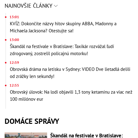
NAJNOVŠIE ČLÁNKY
13:01
KVÍZ: Dokončíte názvy hitov skupiny ABBA, Madonny a
Michaela Jacksona? Otestujte sa!
13:00
Škandál na festivale v Bratislave: Taxikár rozvážal ľudí
zdrogovaný, zostrelil policajnú motorku!
12:59
Obrovská dráma na letisku v Sydney: VIDEO Dve lietadlá delili
od zrážky len sekundy!
12:55
Obrovský úlovok: Na lodi objavili 1,3 tony ketamínu za viac než
100 miliónov eur
DOMÁCE SPRÁVY
Škandál na festivale v Bratislave: