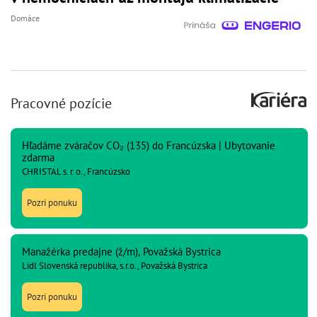
Domáce
Pracovné pozície
Hľadáme zváračov CO₂ (135) do Francúzska | Ubytovanie
zdarma
CHRISTAL s. r. o., Francúzsko
Pozri ponuku
Manažérka predajne (ž/m), Považská Bystrica
Lidl Slovenská republika, s.r.o., Považská Bystrica
Pozri ponuku