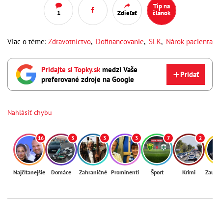
Tip na
1
Zdieľať
článok
Viac o téme:
Zdravotníctvo
,
Dofinancovanie
,
SLK
,
Nárok pacienta
Pridajte si Topky.sk
medzi Vaše
Pridať
preferované zdroje na Google
Nahlásiť chybu
16
3
3
3
7
2
Najčítanejšie
Domáce
Zahraničné
Prominenti
Šport
Krimi
Zaují