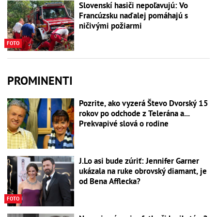
Slovenskí hasiči nepoľavujú: Vo
Francúzsku naďalej pomáhajú s
ničivými požiarmi
FOTO
PROMINENTI
Pozrite, ako vyzerá Števo Dvorský 15
rokov po odchode z Telerána a...
Prekvapivé slová o rodine
J.Lo asi bude zúriť: Jennifer Garner
ukázala na ruke obrovský diamant, je
od Bena Afflecka?
FOTO