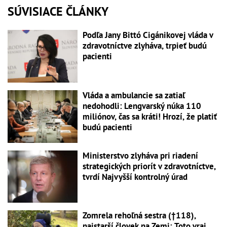
SÚVISIACE ČLÁNKY
Podľa Jany Bittó Cigánikovej vláda v
zdravotníctve zlyháva, trpieť budú
pacienti
Vláda a ambulancie sa zatiaľ
nedohodli: Lengvarský núka 110
miliónov, čas sa kráti! Hrozí, že platiť
budú pacienti
Ministerstvo zlyháva pri riadení
strategických priorít v zdravotníctve,
tvrdí Najvyšší kontrolný úrad
Zomrela rehoľná sestra (†118),
najstarší človek na Zemi: Toto vraj