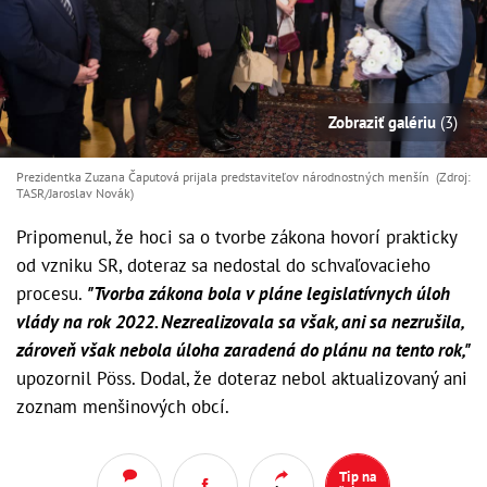
Zobraziť galériu
(3)
Prezidentka Zuzana Čaputová prijala predstaviteľov národnostných menšín (Zdroj:
TASR/Jaroslav Novák)
Pripomenul, že hoci sa o tvorbe zákona hovorí prakticky
od vzniku SR, doteraz sa nedostal do schvaľovacieho
procesu.
"Tvorba zákona bola v pláne legislatívnych úloh
vlády na rok 2022. Nezrealizovala sa však, ani sa nezrušila,
zároveň však nebola úloha zaradená do plánu na tento rok,"
upozornil Pöss. Dodal, že doteraz nebol aktualizovaný ani
zoznam menšinových obcí.
Tip na