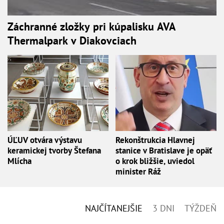
Záchranné zložky pri kúpalisku AVA
Thermalpark v Diakovciach
ÚĽUV otvára výstavu
Rekonštrukcia Hlavnej
keramickej tvorby Štefana
stanice v Bratislave je opäť
Mlícha
o krok bližšie, uviedol
minister Ráž
NAJČÍTANEJŠIE
3 DNI
TÝŽDEŇ