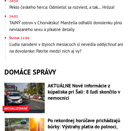
24:10
Peklo českého herca: Odmietol sa rozviesť, a tak... Hrôza!
24:01
TAJNÝ ostrov v Chorvátsku! Manželia odhalili dovolenku plnú
neviazaného sexu a pikatné detaily
Štvrtok 22:06
Ľudia narodení v štyroch mesiacoch si nevedia oddýchnuť ani
na dovolenke: Patríte medzi nich aj vy?
DOMÁCE SPRÁVY
AKTUÁLNE Nové informácie z
kúpaliska pri Šali: 8 ľudí skončilo v
nemocnici
AKTUALIZOVANÉ
Po rekordnej horúčave prichádzajú
búrky: Výstrahy platia do polnoci,