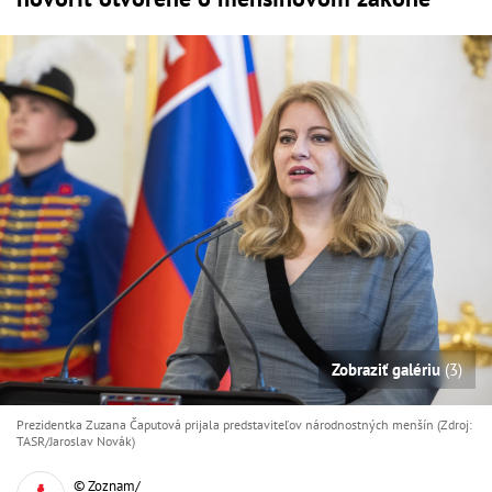
Zobraziť galériu
(3)
Prezidentka Zuzana Čaputová prijala predstaviteľov národnostných menšín (Zdroj:
TASR/Jaroslav Novák)
© Zoznam/