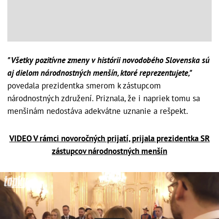
"Všetky pozitívne zmeny v histórii novodobého Slovenska sú
aj dielom národnostných menšín, ktoré reprezentujete,"
povedala prezidentka smerom k zástupcom
národnostných združení. Priznala, že i napriek tomu sa
menšinám nedostáva adekvátne uznanie a rešpekt.
VIDEO V rámci novoročných prijatí, prijala prezidentka SR
zástupcov národnostných menšín