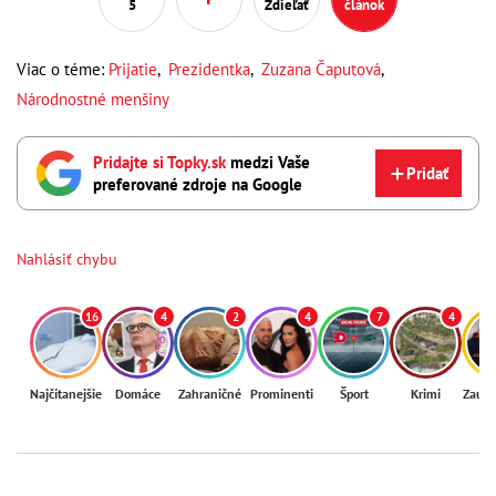
5
Zdieľať
článok
Viac o téme:
Prijatie
,
Prezidentka
,
Zuzana Čaputová
,
Národnostné menšiny
Pridajte si Topky.sk
medzi Vaše
Pridať
preferované zdroje na Google
Nahlásiť chybu
16
4
2
4
7
4
Najčítanejšie
Domáce
Zahraničné
Prominenti
Šport
Krimi
Zaují