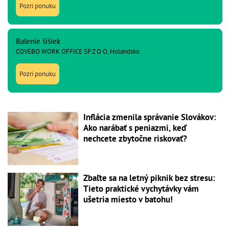
Pozri ponuku
Balenie šišiek
COVEBO WORK OFFICE SP Z O O, Holandsko
Pozri ponuku
Inflácia zmenila správanie Slovákov:
Ako narábať s peniazmi, keď
nechcete zbytočne riskovať?
Zbaľte sa na letný piknik bez stresu:
Tieto praktické vychytávky vám
ušetria miesto v batohu!