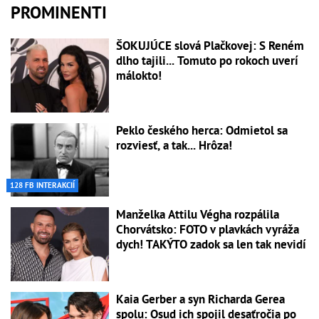
PROMINENTI
ŠOKUJÚCE slová Plačkovej: S Reném
dlho tajili... Tomuto po rokoch uverí
málokto!
Peklo českého herca: Odmietol sa
rozviesť, a tak... Hrôza!
128 FB INTERAKCIÍ
Manželka Attilu Végha rozpálila
Chorvátsko: FOTO v plavkách vyráža
dych! TAKÝTO zadok sa len tak nevidí
Kaia Gerber a syn Richarda Gerea
spolu: Osud ich spojil desaťročia po