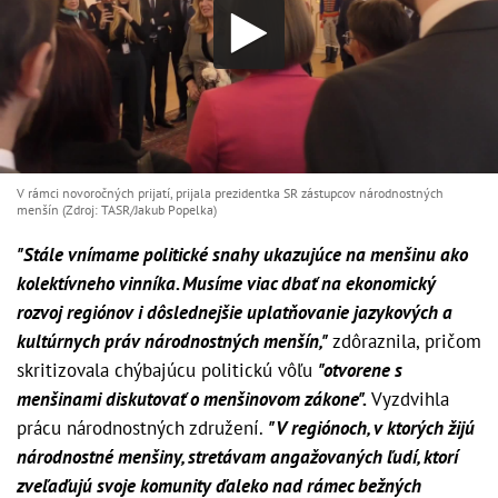
V rámci novoročných prijatí, prijala prezidentka SR zástupcov národnostných
menšín (Zdroj: TASR/Jakub Popelka)
"Stále vnímame politické snahy ukazujúce na menšinu ako
kolektívneho vinníka. Musíme viac dbať na ekonomický
rozvoj regiónov i dôslednejšie uplatňovanie jazykových a
kultúrnych práv národnostných menšín,"
zdôraznila, pričom
skritizovala chýbajúcu politickú vôľu
"otvorene s
menšinami diskutovať o menšinovom zákone".
Vyzdvihla
prácu národnostných združení.
"V regiónoch, v ktorých žijú
národnostné menšiny, stretávam angažovaných ľudí, ktorí
zveľaďujú svoje komunity ďaleko nad rámec bežných