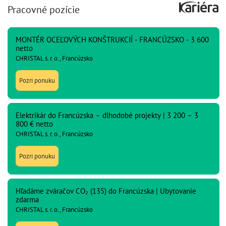
Pracovné pozície
MONTÉR OCEĽOVÝCH KONŠTRUKCIÍ - FRANCÚZSKO - 3 600
netto
CHRISTAL s. r. o., Francúzsko
Pozri ponuku
Elektrikár do Francúzska – dlhodobé projekty | 3 200 – 3
800 € netto
CHRISTAL s. r. o., Francúzsko
Pozri ponuku
Hľadáme zváračov CO₂ (135) do Francúzska | Ubytovanie
zdarma
CHRISTAL s. r. o., Francúzsko