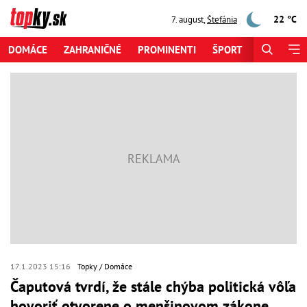
22 °C
7. august
,
Štefánia
DOMÁCE
ZAHRANIČNÉ
PROMINENTI
ŠPORT
ZAUJÍMAV
17.1.2023 15:16
Topky
Domáce
Čaputová tvrdí, že stále chýba politická vôľa
hovoriť otvorene o menšinovom zákone