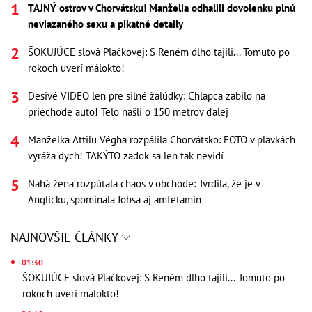
TAJNÝ ostrov v Chorvátsku! Manželia odhalili dovolenku plnú
neviazaného sexu a pikatné detaily
ŠOKUJÚCE slová Plačkovej: S Reném dlho tajili... Tomuto po
rokoch uverí málokto!
Desivé VIDEO len pre silné žalúdky: Chlapca zabilo na
priechode auto! Telo našli o 150 metrov ďalej
Manželka Attilu Végha rozpálila Chorvátsko: FOTO v plavkách
vyráža dych! TAKÝTO zadok sa len tak nevidí
Nahá žena rozpútala chaos v obchode: Tvrdila, že je v
Anglicku, spomínala Jobsa aj amfetamín
NAJNOVŠIE ČLÁNKY
01:30
ŠOKUJÚCE slová Plačkovej: S Reném dlho tajili... Tomuto po
rokoch uverí málokto!