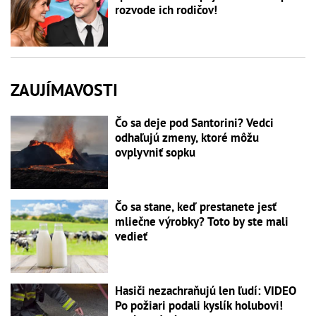
rozvode ich rodičov!
ZAUJÍMAVOSTI
Čo sa deje pod Santorini? Vedci
odhaľujú zmeny, ktoré môžu
ovplyvniť sopku
Čo sa stane, keď prestanete jesť
mliečne výrobky? Toto by ste mali
vedieť
Hasiči nezachraňujú len ľudí: VIDEO
Po požiari podali kyslík holubovi!