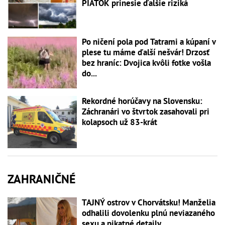
PIATOK prinesie ďalšie riziká
Po ničení pola pod Tatrami a kúpaní v
plese tu máme ďalší nešvár! Drzosť
bez hraníc: Dvojica kvôli fotke vošla
do...
Rekordné horúčavy na Slovensku:
Záchranári vo štvrtok zasahovali pri
kolapsoch už 83-krát
ZAHRANIČNÉ
TAJNÝ ostrov v Chorvátsku! Manželia
odhalili dovolenku plnú neviazaného
sexu a pikatné detaily