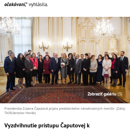
očakávaní,"
vyhlásila.
Zobraziť galériu
(3)
Prezidentka Zuzana Čaputová prijala predstaviteľov národnostných menšín (Zdroj:
TASR/Jaroslav Novák)
Vyzdvihnutie prístupu Čaputovej k