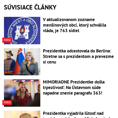
SÚVISIACE ČLÁNKY
V aktualizovanom zozname
menšinových obcí, ktorý schválila
vláda, je 763 sídiel
FOTO
Prezidentka odcestovala do Berlína:
Stretne sa s prezidentom a prevezme
si cenu
MIMORIADNE Prezidentke došla
trpezlivosť: Na Ústavnom súde
napadne znenie paragrafu 363!
FOTO
Prezidentka vyjadrila ľútosť nad