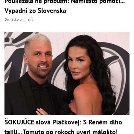
Poukázala na problém: Namiesto pomoci...
Vypadni zo Slovenska
Domáci prominenti
ŠOKUJÚCE slová Plačkovej: S Reném dlho
tajili... Tomuto po rokoch uverí málokto!