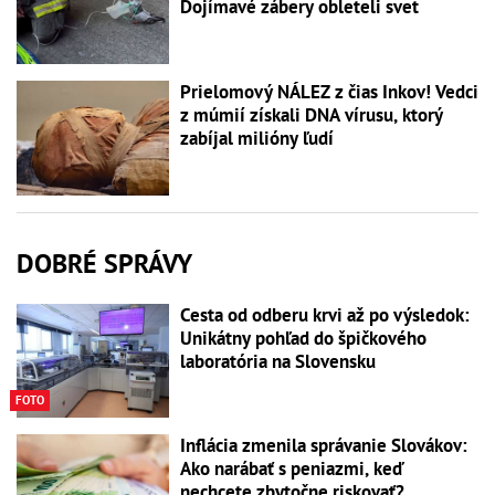
Dojímavé zábery obleteli svet
Prielomový NÁLEZ z čias Inkov! Vedci
z múmií získali DNA vírusu, ktorý
zabíjal milióny ľudí
DOBRÉ SPRÁVY
Cesta od odberu krvi až po výsledok:
Unikátny pohľad do špičkového
laboratória na Slovensku
FOTO
Inflácia zmenila správanie Slovákov:
Ako narábať s peniazmi, keď
nechcete zbytočne riskovať?