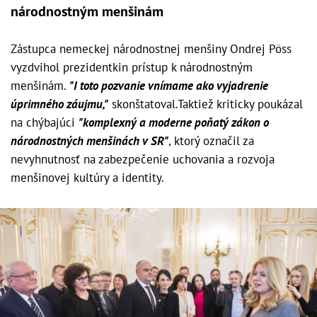
národnostným menšinám
Zástupca nemeckej národnostnej menšiny Ondrej Pöss
vyzdvihol prezidentkin prístup k národnostným
menšinám.
"I toto pozvanie vnímame ako vyjadrenie
úprimného záujmu,"
skonštatoval.Taktiež kriticky poukázal
na chýbajúci
"komplexný a moderne poňatý zákon o
národnostných menšinách v SR"
, ktorý označil za
nevyhnutnosť na zabezpečenie uchovania a rozvoja
menšinovej kultúry a identity.