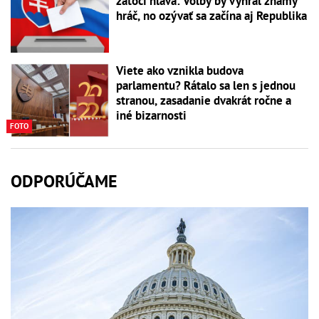
zatočí hlava: Voľby by vyhral známy
hráč, no ozývať sa začína aj Republika
Viete ako vznikla budova
parlamentu? Rátalo sa len s jednou
stranou, zasadanie dvakrát ročne a
iné bizarnosti
FOTO
ODPORÚČAME