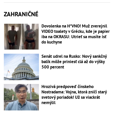
ZAHRANIČNÉ
Dovolenka na H*VNO! Muž zverejnil
VIDEO toalety v Grécku, kde je papier
iba na OKRASU: Utrieť sa musíte ísť
do kuchyne
Senát udrel na Rusko: Nový sankčný
balík môže priniesť clá až do výšky
500 percent
Hrozivá predpoveď čínskeho
Nostradama: Vojna, ktorá zničí starý
svetový poriadok! Už sa viackrát
nemýlil