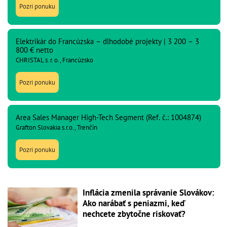
Pozri ponuku
Elektrikár do Francúzska – dlhodobé projekty | 3 200 – 3
800 € netto
CHRISTAL s. r. o., Francúzsko
Pozri ponuku
Area Sales Manager High-Tech Segment (Ref. č.: 1004874)
Grafton Slovakia s.r.o., Trenčín
Pozri ponuku
Inflácia zmenila správanie Slovákov:
Ako narábať s peniazmi, keď
nechcete zbytočne riskovať?