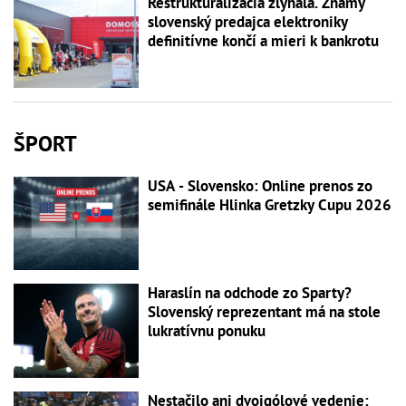
Reštrukturalizácia zlyhala. Známy
slovenský predajca elektroniky
definitívne končí a mieri k bankrotu
ŠPORT
USA - Slovensko: Online prenos zo
semifinále Hlinka Gretzky Cupu 2026
Haraslín na odchode zo Sparty?
Slovenský reprezentant má na stole
lukratívnu ponuku
Nestačilo ani dvojgólové vedenie: