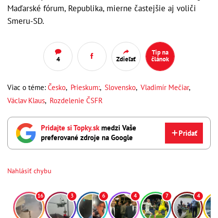
Maďarské fórum, Republika, mierne častejšie aj voliči
Smeru-SD.
Tip na
4
Zdieľať
článok
Viac o téme:
Česko
,
Prieskum:
,
Slovensko
,
Vladimír Mečiar
,
Václav Klaus
,
Rozdelenie ČSFR
Pridajte si Topky.sk
medzi Vaše
Pridať
preferované zdroje na Google
Nahlásiť chybu
16
3
6
4
7
4