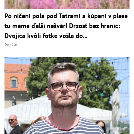
Po ničení pola pod Tatrami a kúpaní v plese
tu máme ďalší nešvár! Drzosť bez hraníc:
Dvojica kvôli fotke vošla do...
Domáce