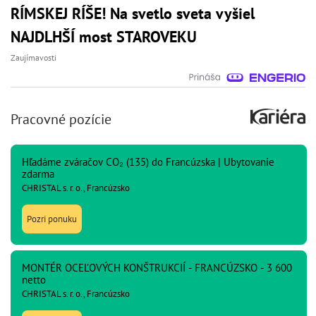
RÍMSKEJ RÍŠE! Na svetlo sveta vyšiel
NAJDLHŠÍ most STAROVEKU
Zaujímavosti
Pracovné pozície
Hľadáme zváračov CO₂ (135) do Francúzska | Ubytovanie
zdarma
CHRISTAL s. r. o., Francúzsko
Pozri ponuku
MONTÉR OCEĽOVÝCH KONŠTRUKCIÍ - FRANCÚZSKO - 3 600
netto
CHRISTAL s. r. o., Francúzsko