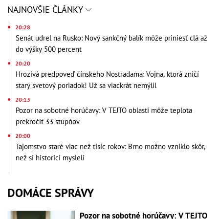
NAJNOVŠIE ČLÁNKY
20:28
Senát udrel na Rusko: Nový sankčný balík môže priniesť clá až
do výšky 500 percent
20:20
Hrozivá predpoveď čínskeho Nostradama: Vojna, ktorá zničí
starý svetový poriadok! Už sa viackrát nemýlil
20:13
Pozor na sobotné horúčavy: V TEJTO oblasti môže teplota
prekročiť 33 stupňov
20:00
Tajomstvo staré viac než tisíc rokov: Brno možno vzniklo skôr,
než si historici mysleli
DOMÁCE SPRÁVY
Pozor na sobotné horúčavy: V TEJTO