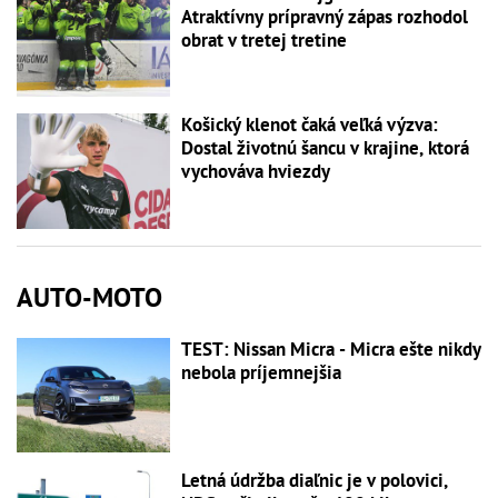
Atraktívny prípravný zápas rozhodol
obrat v tretej tretine
Košický klenot čaká veľká výzva:
Dostal životnú šancu v krajine, ktorá
vychováva hviezdy
AUTO-MOTO
TEST: Nissan Micra - Micra ešte nikdy
nebola príjemnejšia
Letná údržba diaľnic je v polovici,