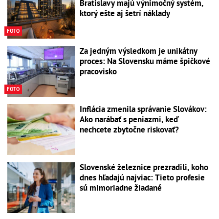
Bratislavy majú výnimočný systém,
ktorý ešte aj šetrí náklady
FOTO
Za jedným výsledkom je unikátny
proces: Na Slovensku máme špičkové
pracovisko
FOTO
Inflácia zmenila správanie Slovákov:
Ako narábať s peniazmi, keď
nechcete zbytočne riskovať?
Slovenské železnice prezradili, koho
dnes hľadajú najviac: Tieto profesie
sú mimoriadne žiadané