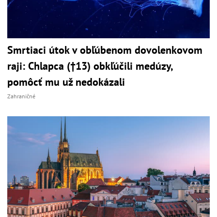
Smrtiaci útok v obľúbenom dovolenkovom
raji: Chlapca (†13) obkľúčili medúzy,
pomôcť mu už nedokázali
Zahraničné