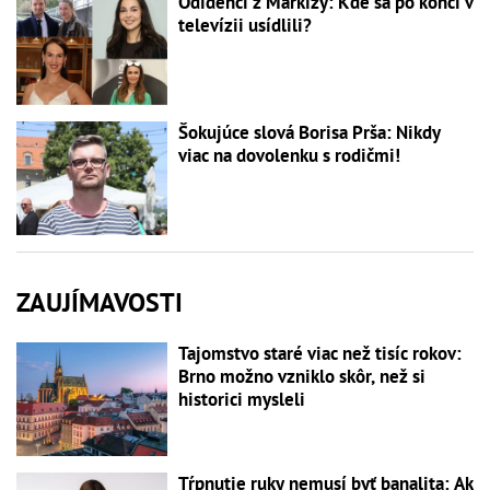
Odídenci z Markízy: Kde sa po konci v
televízii usídlili?
Šokujúce slová Borisa Prša: Nikdy
viac na dovolenku s rodičmi!
ZAUJÍMAVOSTI
Tajomstvo staré viac než tisíc rokov:
Brno možno vzniklo skôr, než si
historici mysleli
Tŕpnutie ruky nemusí byť banalita: Ak