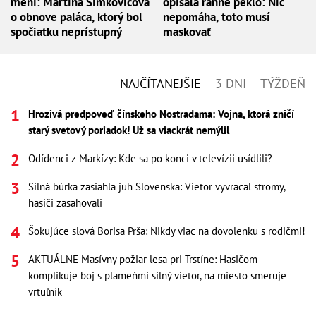
mení: Martina Šimkovičová
opísala ranné peklo: Nič
o obnove paláca, ktorý bol
nepomáha, toto musí
spočiatku neprístupný
maskovať
NAJČÍTANEJŠIE
3 DNI
TÝŽDEŇ
Hrozivá predpoveď čínskeho Nostradama: Vojna, ktorá zničí
starý svetový poriadok! Už sa viackrát nemýlil
Odídenci z Markízy: Kde sa po konci v televízii usídlili?
Silná búrka zasiahla juh Slovenska: Vietor vyvracal stromy,
hasiči zasahovali
Šokujúce slová Borisa Prša: Nikdy viac na dovolenku s rodičmi!
AKTUÁLNE Masívny požiar lesa pri Trstíne: Hasičom
komplikuje boj s plameňmi silný vietor, na miesto smeruje
vrtuľník