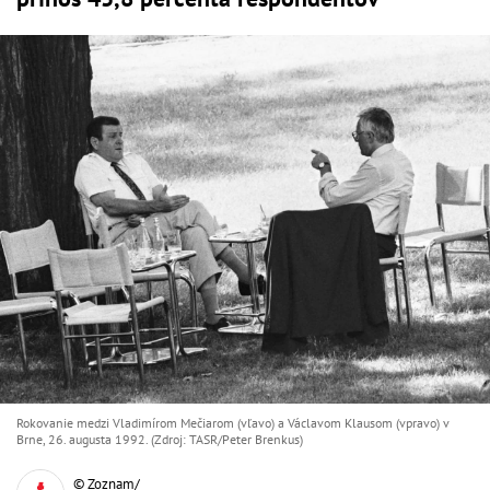
Rokovanie medzi Vladimírom Mečiarom (vľavo) a Václavom Klausom (vpravo) v
Brne, 26. augusta 1992. (Zdroj: TASR/Peter Brenkus)
© Zoznam/