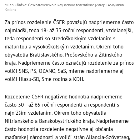
Milan Kňažko: Československo nikdy nebolo federatívne (Zdroj: TASR/Jakub
Kotian)
Za prínos rozdelenie ČSFR považujú nadpriemerne často
najmladší, teda 18- až 33-roční respondenti, vzdelanejší,
teda respondenti so stredoškolským vzdelaním s
maturitou a vysokoškolským vzdelaním. Okrem toho
obyvatelia Bratislavského, Prešovského a Žilinského
kraja. Nadpriemerne často označujú rozdelenie za prínos
voliči SNS, PS, OĽANO, SaS, mierne nadpriemerne aj
voliči Hlasu-SD, Sme rodina a KDH.
Rozdelenie ČSFR negatívne hodnotia nadpriemerne
často 50– až 65-roční respondenti a respondenti s
najnižším vzdelaním. Okrem toho obyvatelia
Nitrianskeho a Banskobystrického kraja. Nadpriemerne
často hodnotia rozdelenie negatívne aj občania
maďarskej národnosti a voliči strán Aliancia-Szövetség,