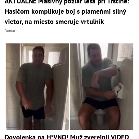
AKTUÁLNE Masívny požiar lesa pri Trstíne:
Hasičom komplikuje boj s plameňmi silný
vietor, na miesto smeruje vrtuľník
Domáce
Dovolenka na H*VNO! Muž zverejnil VIDEO