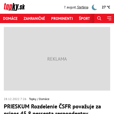
27 °C
7. august
,
Štefánia
DOMÁCE
ZAHRANIČNÉ
PROMINENTI
ŠPORT
ZAUJÍMAV
28.12.2022 7:26
Topky
Domáce
PRIESKUM Rozdelenie ČSFR považuje za
prínos 45,8 percenta respondentov