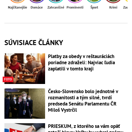
Najčítanejšie
Domáce
Zahraničné
Prominenti
Šport
Krimi
Zaují
SÚVISIACE ČLÁNKY
Platby za obedy v reštauráciách
poriadne zdraželi: Najviac ľudia
zaplatili v tomto kraji
FOTO
Česko-Slovensko bolo jednotné v
rozmanitosti a tým silné, tvrdí
predseda Senátu Parlamentu ČR
Miloš Vystrčil
PRIESKUM, z ktorého sa vám opäť