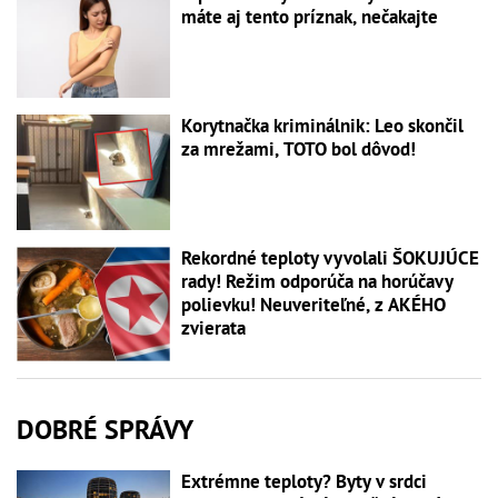
máte aj tento príznak, nečakajte
Korytnačka kriminálnik: Leo skončil
za mrežami, TOTO bol dôvod!
Rekordné teploty vyvolali ŠOKUJÚCE
rady! Režim odporúča na horúčavy
polievku! Neuveriteľné, z AKÉHO
zvierata
DOBRÉ SPRÁVY
Extrémne teploty? Byty v srdci