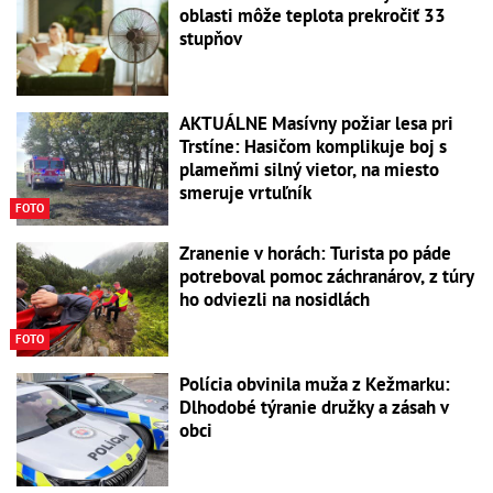
oblasti môže teplota prekročiť 33
stupňov
AKTUÁLNE Masívny požiar lesa pri
Trstíne: Hasičom komplikuje boj s
plameňmi silný vietor, na miesto
smeruje vrtuľník
FOTO
Zranenie v horách: Turista po páde
potreboval pomoc záchranárov, z túry
ho odviezli na nosidlách
FOTO
Polícia obvinila muža z Kežmarku:
Dlhodobé týranie družky a zásah v
obci