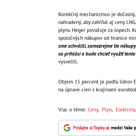
Korekčný mechanizmus je dočasný, 
nahradený, aby zahŕňal aj ceny LNG
plynu Heger považuje za úspech. Kra
spoločných nákupov od hranice min
sme schválili, samozrejme tie nákupy
sa prihlási a bude chcieť využiť tent
vysvetlil.
Objem 15 percent je podľa lídrov E
na úprave cien s krajinami euroblo
Viac o téme:
Ceny
,
Plyn
,
Elektrina
Pridajte si Topky.sk
medzi Vaše p