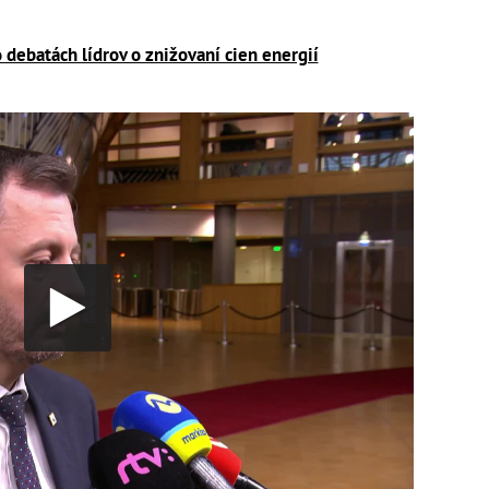
debatách lídrov o znižovaní cien energií