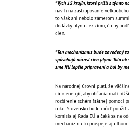
"Tých 15 krajín, ktoré prišli s týmto 
návrh na zastropovanie veľkoobch
to však ani nebolo zámerom summitu
dodávky plynu cez zimu, čo by podľ
cien.
"Ten mechanizmus bude zavedený tak,
spôsobujú nárast cien plynu. Toto ak 
sme išli lepšie pripravení a bol by me
Na národnej úrovni platí, že väčšin
cien energií, aby občania mali nižš
rozšírenie schém štátnej pomoci p
roku. Slovensko bude môcť použiť a
komisia aj Rada EÚ a čaká sa na 
mechanizmu to prospeje aj dlhom č