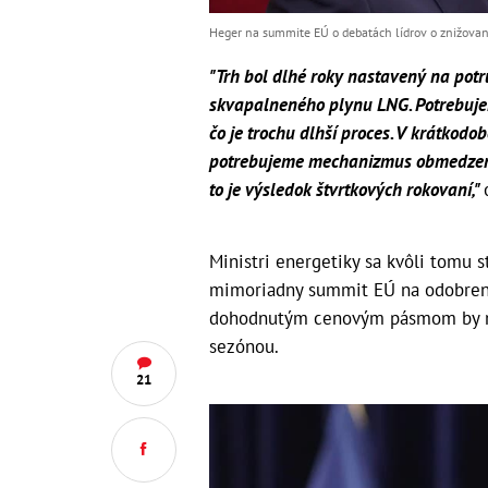
Heger na summite EÚ o debatách lídrov o znižovaní
"Trh bol dlhé roky nastavený na potru
skvapalneného plynu LNG. Potrebuje
čo je trochu dlhší proces. V krátkod
potrebujeme mechanizmus obmedzenia 
to je výsledok štvrtkových rokovaní,"
Ministri energetiky sa kvôli tomu s
mimoriadny summit EÚ na odobren
dohodnutým cenovým pásmom by mal
sezónou.
21