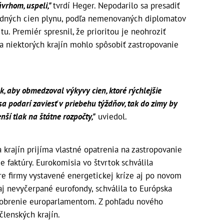
návrhom, uspeli,"
tvrdí Heger. Nepodarilo sa presadiť
odných cien plynu, podľa nemenovaných diplomatov
. Premiér spresnil, že prioritou je neohroziť
a niektorých krajín mohlo spôsobiť zastropovanie
 aby obmedzoval výkyvy cien, ktoré rýchlejšie
sa podarí zaviesť v priebehu týždňov, tak do zimy by
nší tlak na štátne rozpočty,"
uviedol.
a krajín prijíma vlastné opatrenia na zastropovanie
ie faktúry. Eurokomisia vo štvrtok schválila
re firmy vystavené energetickej kríze aj po novom
j nevyčerpané eurofondy, schválila to Európska
odobrenie europarlamentom. Z pohľadu nového
lenských krajín.