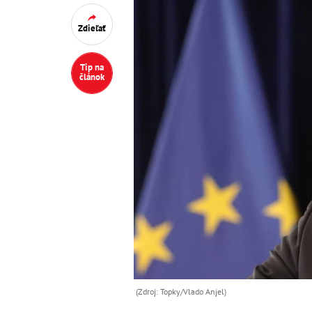
Zdieľať
Tip na
článok
(Zdroj: Topky/Vlado Anjel)