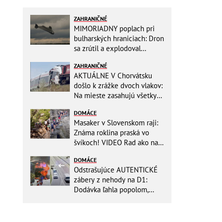
ZAHRANIČNÉ
MIMORIADNY poplach pri
bulharských hraniciach: Dron
sa zrútil a explodoval
neďaleko plynovodu!
ZAHRANIČNÉ
AKTUÁLNE V Chorvátsku
došlo k zrážke dvoch vlakov:
Na mieste zasahujú všetky
záchranné zložky
DOMÁCE
Masaker v Slovenskom raji:
Známa roklina praská vo
švíkoch! VIDEO Rad ako na
banány za socializmu
DOMÁCE
Odstrašujúce AUTENTICKÉ
zábery z nehody na D1:
Dodávka ľahla popolom,
ťažko zraneného
zachraňoval vrtuľník