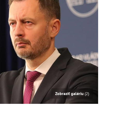
Zobraziť galériu
(2)