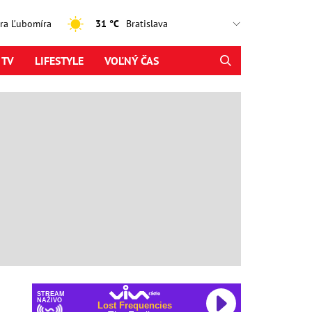
jtra Ľubomíra
31 °C
 TV
LIFESTYLE
VOĽNÝ ČAS
STREAM
NAŽIVO
Lost Frequencies