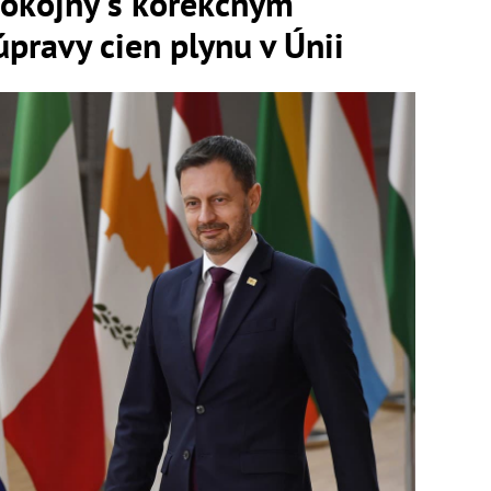
pokojný s korekčným
ravy cien plynu v Únii