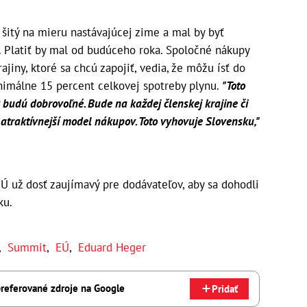
šitý na mieru nastávajúcej zime a mal by byť
. Platiť by mal od budúceho roka. Spoločné nákupy
jiny, ktoré sa chcú zapojiť, vedia, že môžu ísť do
imálne 15 percent celkovej spotreby plynu.
"Toto
 budú dobrovoľné. Bude na každej členskej krajine či
o atraktívnejší model nákupov. Toto vyhovuje Slovensku,"
Ú už dosť zaujímavý pre dodávateľov, aby sa dohodli
ku.
,
Summit
,
EÚ
,
Eduard Heger
referované zdroje na Google
Pridať