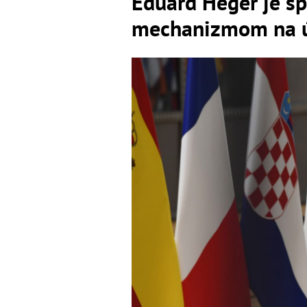
Eduard Heger je s
mechanizmom na úp