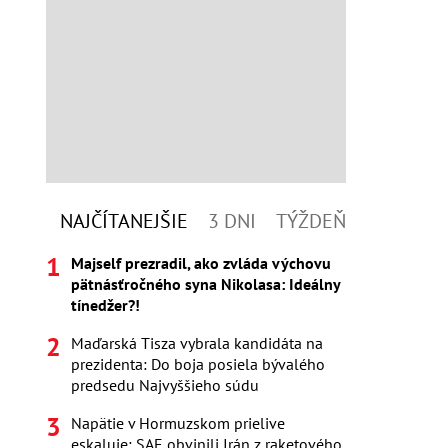
NAJČÍTANEJŠIE
3 DNI
TÝŽDEŇ
Majself prezradil, ako zvláda výchovu
pätnásťročného syna Nikolasa: Ideálny
tínedžer?!
Maďarská Tisza vybrala kandidáta na
prezidenta: Do boja posiela bývalého
predsedu Najvyššieho súdu
Napätie v Hormuzskom prielive
eskaluje: SAE obvinili Irán z raketového