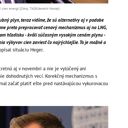
 cien energií (Zdroj: TASR/Jaromír Novak)
bný plyn, teraz vidíme, že sú alternatívy aj v podobe
me preto prepracovať cenový mechanizmus aj na LNG,
obom hľadisku - kvôli súčasným vysokým cenám plynu -
výkyvov cien zaviesť čo najrýchlejšie. To je možné a
opísal situáciu Heger.
tretnú aj v novembri a nie je vylúčený ani
ie dohodnutých vecí. Korekčný mechanizmus s
 začať platiť ešte pred nastávajúcou vykurovacou