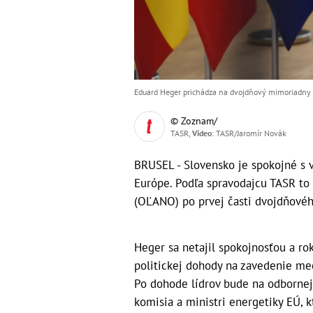
Eduard Heger prichádza na dvojdňový mimoriadny s
© Zoznam/
TASR,
Video
: TASR/Jaromír Novák
BRUSEL - Slovensko je spokojné s v
Európe. Podľa spravodajcu TASR to
(OĽANO) po prvej časti dvojdňovéh
Heger sa netajil spokojnosťou a ro
politickej dohody na zavedenie me
Po dohode lídrov bude na odborne
komisia a ministri energetiky EÚ, 