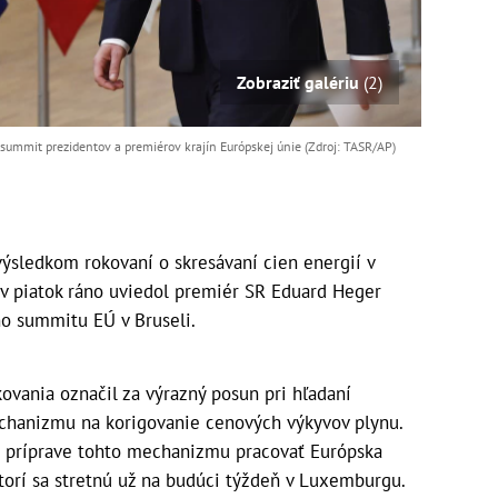
Zobraziť galériu
(2)
ummit prezidentov a premiérov krajín Európskej únie (Zdroj: TASR/AP)
ýsledkom rokovaní o skresávaní cien energií v
 v piatok ráno uviedol premiér SR Eduard Heger
o summitu EÚ v Bruseli.
kovania označil za výrazný posun pri hľadaní
chanizmu na korigovanie cenových výkyvov plynu.
j príprave tohto mechanizmu pracovať Európska
ktorí sa stretnú už na budúci týždeň v Luxemburgu.