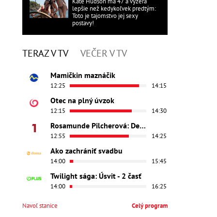
Kate Hudson má 47 a vyzerá
lepšie než kedykoľvek predtým:
Toto je tajomstvo jej sexy
postavy!
TERAZ V TV
VEČER V TV
Mamičkin maznáčik
12:25
14:15
Otec na plný úvzok
12:15
14:30
Rosamunde Pilcherová: Dedičstvo lásky
12:55
14:25
Ako zachrániť svadbu
14:00
15:45
Twilight sága: Úsvit - 2 časť
14:00
16:25
Navoľ stanice
Celý program