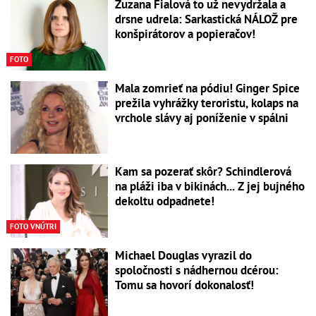
Zuzana Fialová to už nevydržala a
drsne udrela: Sarkastická NÁLOŽ pre
konšpirátorov a popieračov!
FOTO
Mala zomrieť na pódiu! Ginger Spice
prežila vyhrážky teroristu, kolaps na
vrchole slávy aj poníženie v spálni
Kam sa pozerať skôr? Schindlerová
na pláži iba v bikinách... Z jej bujného
dekoltu odpadnete!
FOTO VNÚTRI
Michael Douglas vyrazil do
spoločnosti s nádhernou dcérou:
Tomu sa hovorí dokonalosť!