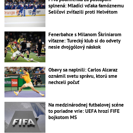
splnená: Mladíci vďaka famóznemu
Seličovi zvíťazili proti Helvétom
Fenerbahce s Milanom Škriniarom
víťazne: Turecký klub si do odvety
nesie dvojgólový náskok
Obavy sa naplnili: Carlos Alcaraz
oznámil svetu správu, ktorú sme
nechceli počuť
Na medzinárodnej futbalovej scéne
to poriadne vrie: UEFA hrozí FIFE
bojkotom MS