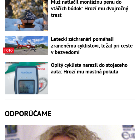
Muž natlačil montážnu penu do
vtáčích búdok: Hrozí mu dvojročný
trest
Leteckí záchranári pomáhali
zranenému cyklistovi, ležal pri ceste
FOTO
v bezvedomí
Opitý cyklista narazil do stojaceho
auta: Hrozí mu mastná pokuta
ODPORÚČAME