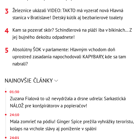
Železnice ukázali VIDEO: TAKTO má vyzerať nová Hlavná
stanica v Bratislave! Detský kútik aj bezbarierové toalety
Kam sa pozerať skôr? Schindlerová na pláži iba v bikinách... Z
jej bujného dekoltu odpadnete!
Absolútny ŠOK v parlamente: Hlavným vchodom doň
uprostred zasadania napochodovali KAPYBARY, kde sa tam
nabrali?
NAJNOVŠIE ČLÁNKY
01:30
Zuzana Fialová to už nevydržala a drsne udrela: Sarkastická
NÁLOŽ pre konšpirátorov a popieračov!
24:10
Mala zomrieť na pódiu! Ginger Spice prežila vyhrážky teroristu,
kolaps na vrchole slávy aj poníženie v spálni
24:01