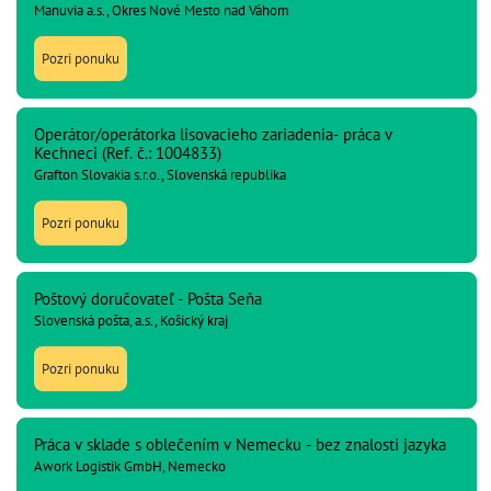
Manuvia a.s., Okres Nové Mesto nad Váhom
Pozri ponuku
Operátor/operátorka lisovacieho zariadenia- práca v
Kechneci (Ref. č.: 1004833)
Grafton Slovakia s.r.o., Slovenská republika
Pozri ponuku
Poštový doručovateľ - Pošta Seňa
Slovenská pošta, a.s., Košický kraj
Pozri ponuku
Práca v sklade s oblečením v Nemecku - bez znalosti jazyka
Awork Logistik GmbH, Nemecko