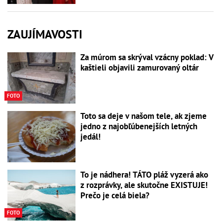
ZAUJÍMAVOSTI
Za múrom sa skrýval vzácny poklad: V
kaštieli objavili zamurovaný oltár
FOTO
Toto sa deje v našom tele, ak zjeme
jedno z najobľúbenejších letných
jedál!
To je nádhera! TÁTO pláž vyzerá ako
z rozprávky, ale skutočne EXISTUJE!
Prečo je celá biela?
FOTO