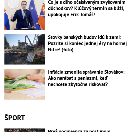
Čo je s dlho očakávaným zvyšovaním
dôchodkov? Kľúčový termín sa blíži,
upokojuje Erik Tomáš!
Stovky banských budov idú k zemi:
Pozrite si koniec jednej éry na hornej
Nitre! (foto)
Inflácia zmenila správanie Slovákov:
Ako narábať s peniazmi, keď
nechcete zbytočne riskovať?
ŠPORT
Prvá podmienka za postupom