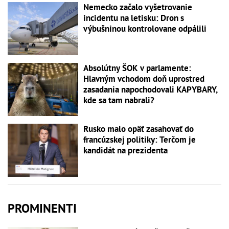
Nemecko začalo vyšetrovanie
incidentu na letisku: Dron s
výbušninou kontrolovane odpálili
Absolútny ŠOK v parlamente:
Hlavným vchodom doň uprostred
zasadania napochodovali KAPYBARY,
kde sa tam nabrali?
Rusko malo opäť zasahovať do
francúzskej politiky: Terčom je
kandidát na prezidenta
PROMINENTI