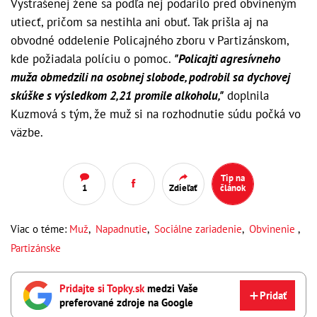
Vystrašenej žene sa podľa nej podarilo pred obvineným
utiecť, pričom sa nestihla ani obuť. Tak prišla aj na
obvodné oddelenie Policajného zboru v Partizánskom,
kde požiadala políciu o pomoc.
"Policajti agresívneho
muža obmedzili na osobnej slobode, podrobil sa dychovej
skúške s výsledkom 2,21 promile alkoholu,"
doplnila
Kuzmová s tým, že muž si na rozhodnutie súdu počká vo
väzbe.
Tip na
1
Zdieľať
článok
Viac o téme:
Muž
,
Napadnutie
,
Sociálne zariadenie
,
Obvinenie
,
Partizánske
Pridajte si Topky.sk
medzi Vaše
Pridať
preferované zdroje na Google