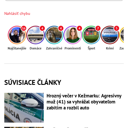
Nahlásiť chybu
16
4
4
4
7
5
Najčítanejšie
Domáce
Zahraničné
Prominenti
Šport
Krimi
Zaují
SÚVISIACE ČLÁNKY
Hrozný večer v Kežmarku: Agresívny
muž (41) sa vyhrážal obyvateľom
zabitím a rozbil auto