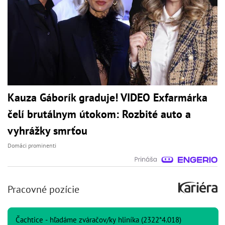
Kauza Gáborík graduje! VIDEO Exfarmárka
čelí brutálnym útokom: Rozbité auto a
vyhrážky smrťou
Domáci prominenti
Pracovné pozície
Čachtice - hľadáme zváračov/ky hliníka (2322*4.018)