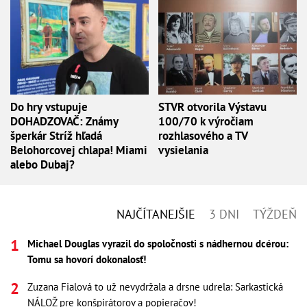
Do hry vstupuje
STVR otvorila Výstavu
DOHADZOVAČ: Známy
100/70 k výročiam
šperkár Stríž hľadá
rozhlasového a TV
Belohorcovej chlapa! Miami
vysielania
alebo Dubaj?
NAJČÍTANEJŠIE
3 DNI
TÝŽDEŇ
Michael Douglas vyrazil do spoločnosti s nádhernou dcérou:
Tomu sa hovorí dokonalosť!
Zuzana Fialová to už nevydržala a drsne udrela: Sarkastická
NÁLOŽ pre konšpirátorov a popieračov!