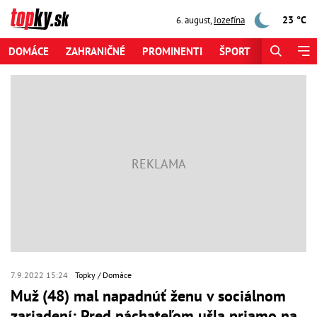
23 °C
6. august
,
Jozefína
DOMÁCE
ZAHRANIČNÉ
PROMINENTI
ŠPORT
ZAUJÍMAV
7.9.2022 15:24
Topky
Domáce
Muž (48) mal napadnúť ženu v sociálnom
zariadení: Pred páchateľom ušla priamo na